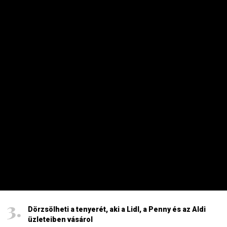
Energiaválság: nem akármi történt Pakson, Magyar
Péter a helyszínre tart – frissítve
2026. AUGUSZTUS 4. 08:19
Szinte minden spanyol határt áttörő migráns
visszament Marokkóba?
2026. AUGUSZTUS 1. 11:15
HAVI TOP
Elárulta Forsthoffer Ágnes, ki ül be az ő székébe
2026. JÚLIUS 19. 09:11
A nap képe: száraz lábbal lefotózható a Parlament a
Duna közepéről
2026. JÚLIUS 18. 11:38
Dörzsölheti a tenyerét, aki a Lidl, a Penny és az Aldi
üzleteiben vásárol