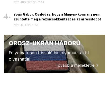
2026. AUGUSZTUS 3. 05:51
Bojár Gábor: Csalódás, hogy a Magyar-kormány nem
szüntette meg a rezsicsökkentést és az árrésstopot
2026. JÚLIUS 9. 11:52
OROSZ-UKRÁN HÁBORÚ
Folyamatosan frissülő hírfolyamunkat itt
olvashatja!
Tovább a mellékletre