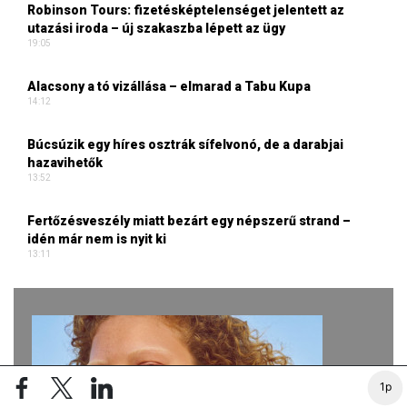
Robinson Tours: fizetésképtelenséget jelentett az
utazási iroda – új szakaszba lépett az ügy
19:05
Alacsony a tó vizállása – elmarad a Tabu Kupa
14:12
Búcsúzik egy híres osztrák sífelvonó, de a darabjai
hazavihetők
13:52
Fertőzésveszély miatt bezárt egy népszerű strand –
idén már nem is nyit ki
13:11
1p