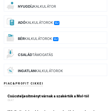
NYUGDÍJ
KALKULÁTOR
ADÓ
KALKULÁTOROK
ÚJ
BÉR
KALKULÁTOROK
ÚJ
CSALÁD
TÁMOGATÁS
INGATLAN
KALKULÁTOROK
PIAC&PROFIT CIKKEI
Csúcsteljesítményt várnak a szakértők a Mol-tól
06:47