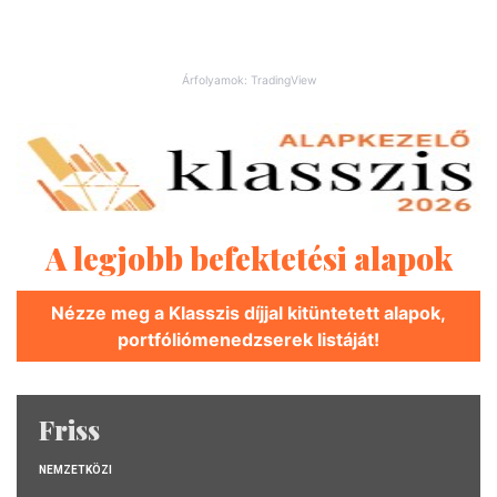
Árfolyamok: TradingView
A legjobb befektetési alapok
Nézze meg a Klasszis díjjal kitüntetett alapok,
portfóliómenedzserek listáját!
Friss
NEMZETKÖZI