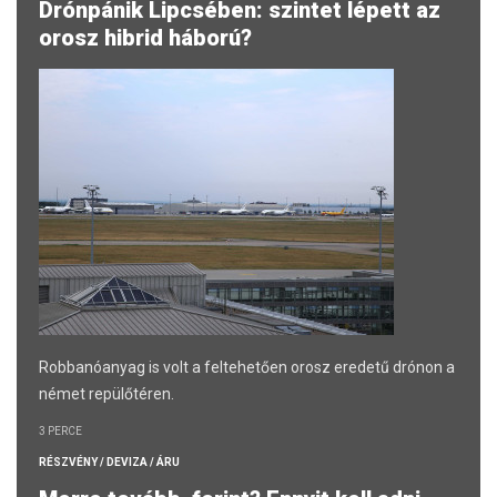
Drónpánik Lipcsében: szintet lépett az
orosz hibrid háború?
Robbanóanyag is volt a feltehetően orosz eredetű drónon a
német repülőtéren.
3 PERCE
RÉSZVÉNY / DEVIZA / ÁRU