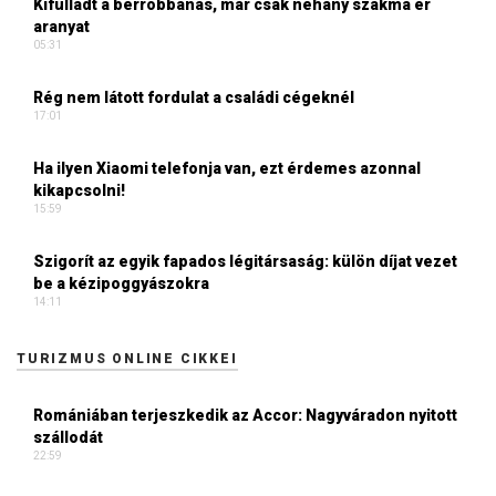
Kifulladt a bérrobbanás, már csak néhány szakma ér
aranyat
05:31
Rég nem látott fordulat a családi cégeknél
17:01
Ha ilyen Xiaomi telefonja van, ezt érdemes azonnal
kikapcsolni!
15:59
Szigorít az egyik fapados légitársaság: külön díjat vezet
be a kézipoggyászokra
14:11
TURIZMUS ONLINE CIKKEI
Romániában terjeszkedik az Accor: Nagyváradon nyitott
szállodát
22:59