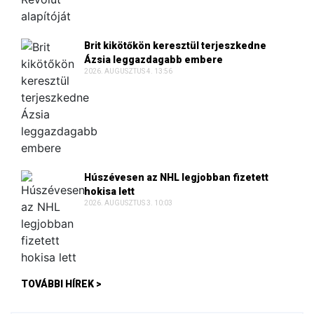
Brit kikötőkön keresztül terjeszkedne
Ázsia leggazdagabb embere
2026. AUGUSZTUS 4. 13:56
Húszévesen az NHL legjobban fizetett
hokisa lett
2026. AUGUSZTUS 3. 10:03
TOVÁBBI HÍREK >