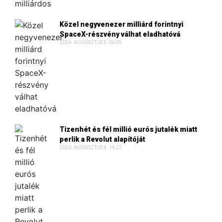
Közel negyvenezer milliárd forintnyi
SpaceX-részvény válhat eladhatóvá
2026. AUGUSZTUS 5. 06:35
Tizenhét és fél millió eurós jutalék miatt
perlik a Revolut alapítóját
2026. AUGUSZTUS 4. 14:27