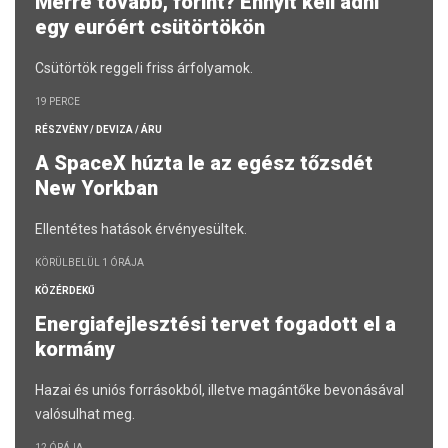
Merre tovább, forint? Ennyit kell adni
egy euróért csütörtökön
Csütörtök reggeli friss árfolyamok.
19 PERCE
RÉSZVÉNY / DEVIZA / ÁRU
A SpaceX húzta le az egész tőzsdét
New Yorkban
Ellentétes hatások érvényesültek.
KÖRÜLBELÜL 1 ÓRÁJA
KÖZÉRDEKŰ
Energiafejlesztési tervet fogadott el a
kormány
Hazai és uniós forrásokból, illetve magántőke bevonásával
valósulhat meg.
12 ÓRÁJA