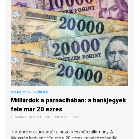
SZEMÉLYES PÉNZÜGYEK
Milliárdok a párnacihában: a bankjegyek
fele már 20 ezres
HERMAN BERNADETT | 2026. JÚLIUS 21. 05:44
Történelmi csúcson jár a hazai készpénzállomány. A
lakosság kedvenc címlete a 20 ezres, minden második