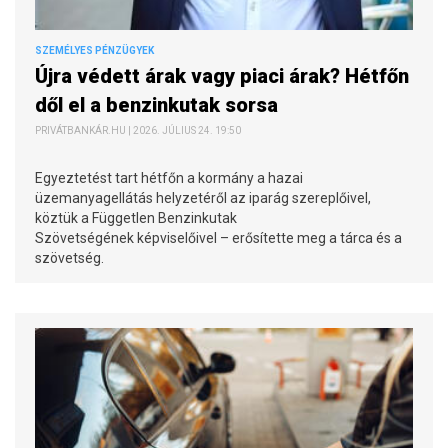
SZEMÉLYES PÉNZÜGYEK
Újra védett árak vagy piaci árak? Hétfőn
dől el a benzinkutak sorsa
PRIVÁTBANKÁR.HU | 2026. JÚLIUS 24. 19:50
Egyeztetést tart hétfőn a kormány a hazai
üzemanyagellátás helyzetéről az iparág szereplőivel,
köztük a Független Benzinkutak
Szövetségének képviselőivel – erősítette meg a tárca és a
szövetség.