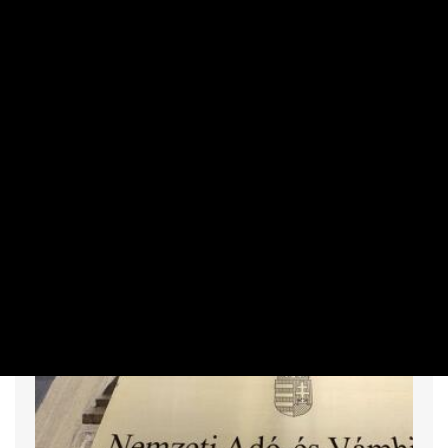
SZEMÉLYES PÉNZÜGYEK
Hitte volna? Egymás után csökkennek a
kamatok ezeknél a hiteleknél
PRIVÁTBANKÁR.HU | 2026. AUGUSZTUS 4. 07:56
Augusztustól érhető tetten a legújabb változás ezen a
téren.