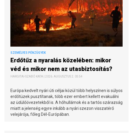
SZEMÉLYES PÉNZÜGYEK
Erdőtűz a nyaralás közelében: mikor
véd és mikor nem az utasbiztosítás?
HARGITAI-SZABÓ KATA | 2026. AUGUSZTUS 2. 05:54
Európa kedvelt nyári úti céljai közül több helyszínen is súlyos
erdőtüzek pusztítanak, több ezer embert kellett evakuálni
az üdülőövezetekből is. A hőhullámok és a tartós szárazság
miatt a jelenség egyre inkább a nyári szezon visszatérő
velejárója, főleg Dél-Európában.