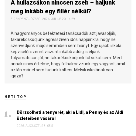
A hullazsákon nincsen zseb – haljunk
meg inkább egy fillér nélkül?
EIDENPENZ JÓZSEF | 2026. JÚLIUS 20. 14:29
A hagyományos befektetési tanácsadók azt javasolják,
takarékoskodjunk agresszíven idős napjainkra, hogy ne
szenvedjünk majd semmiben sem hiányt. Egy újabb iskola
képviselői szerint viszont inkább addig is éljünk
folyamatosan jól, ne takarékoskodjunk túl sokat sem. Mert
annak sincs értelme, hogy felhalmozzunk egy vagyont, amit
aztán már el sem tudunk költeni. Melyik iskolának van
igaza?
HETI TOP
Dörzsölheti a tenyerét, aki a Lidl, a Penny és az Aldi
üzleteiben vásárol
2026. AUGUSZTUS 3. 05:51