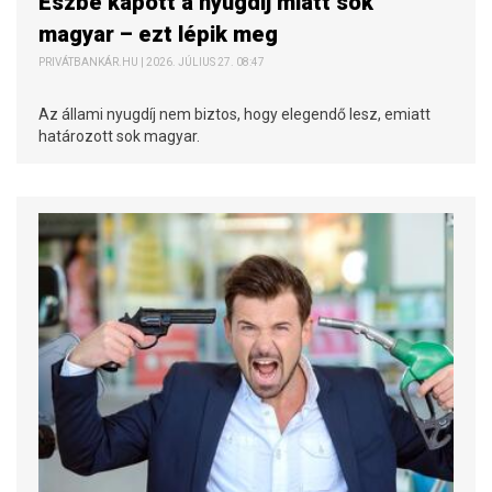
Észbe kapott a nyugdíj miatt sok
magyar – ezt lépik meg
PRIVÁTBANKÁR.HU | 2026. JÚLIUS 27. 08:47
Az állami nyugdíj nem biztos, hogy elegendő lesz, emiatt
határozott sok magyar.