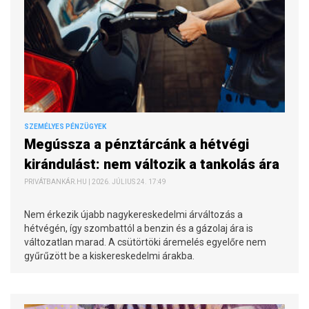
SZEMÉLYES PÉNZÜGYEK
Megússza a pénztárcánk a hétvégi
kirándulást: nem változik a tankolás ára
PRIVÁTBANKÁR.HU | 2026. JÚLIUS 24. 17:49
Nem érkezik újabb nagykereskedelmi árváltozás a
hétvégén, így szombattól a benzin és a gázolaj ára is
változatlan marad. A csütörtöki áremelés egyelőre nem
gyűrűzött be a kiskereskedelmi árakba.