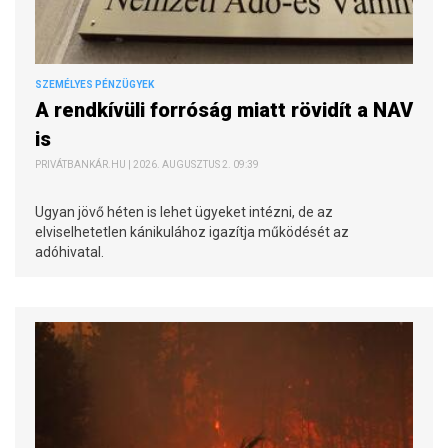
SZEMÉLYES PÉNZÜGYEK
A rendkívüli forróság miatt rövidít a NAV
is
PRIVÁTBANKÁR.HU | 2026. AUGUSZTUS 2. 09:39
Ugyan jövő héten is lehet ügyeket intézni, de az
elviselhetetlen kánikulához igazítja működését az
adóhivatal.