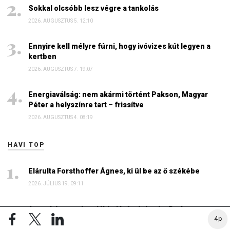
Sokkal olcsóbb lesz végre a tankolás
2026. AUGUSZTUS 5. 12:10
Ennyire kell mélyre fúrni, hogy ivóvizes kút legyen a
kertben
2026. AUGUSZTUS 7. 19:07
Energiaválság: nem akármi történt Pakson, Magyar
Péter a helyszínre tart – frissítve
2026. AUGUSZTUS 4. 08:19
HAVI TOP
Elárulta Forsthoffer Ágnes, ki ül be az ő székébe
2026. JÚLIUS 19. 09:11
A nap képe: száraz lábbal lefotózható a Parlament a
4p
Duna közepéről