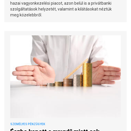
hazai vagyonkezelési piacot, azon belül is a privátbanki
szolgáltatások helyzetét, valamint a kilátásokat néztük
meg közelebbről.
SZEMÉLYES PÉNZÜGYEK