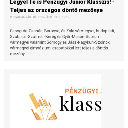
Legyél Te is Pénzügyi Junior Klasszis! -
Teljes az országos döntő mezőnye
PRIVÁTBANKÁR.HU | 2024. ÁPRILIS 12. 12:59
Csongrád-Csanád, Baranya, és Zala vármegyei, budapesti,
Szabolcs-Szatmár-Bereg és Győr-Moson-Sopron
vármegyei valamint Somogy és Jász-Nagykun-Szolnok
vármegyei gimnáziumi csapatokkal lett teljes a döntős
mezőny.