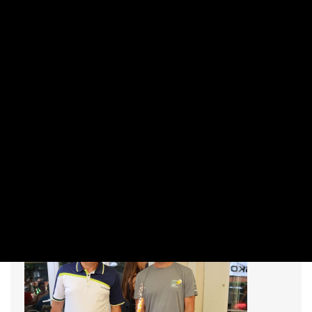
pénzügyi versenye!
PRIVÁTBANKÁR.HU | 2024. SZEPTEMBER 25. 11:32
Október 18-ig jelentkezhetnek a technikumokban és
szakképző iskolákban tanuló diákok az immár kilencedik
alkalommal zajló Legyél te is Pénzügyi Junior Klasszis!
versenyre – hangzott el a szervezők és a támogatók
képviselői által tartott sajtótájékoztatón. A négyfős
csapatok három fordulóban mérik össze a tudásukat, ebből
az első kettő online zajlik, a december 10-i országos döntőn
viszont már személyesen vehetnek részt a vármegyei
fordulók győztesei, Budapesten. A verseny fővédnöke Tóth
Tibor, a Pénzügyminisztérium államtitkára.