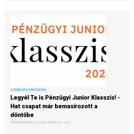
SZEMÉLYES PÉNZÜGYEK
Legyél Te is Pénzügyi Junior Klasszis! -
Hat csapat már bemasírozott a
döntőbe
PRIVÁTBANKÁR.HU | 2024. ÁPRILIS 4. 16:41