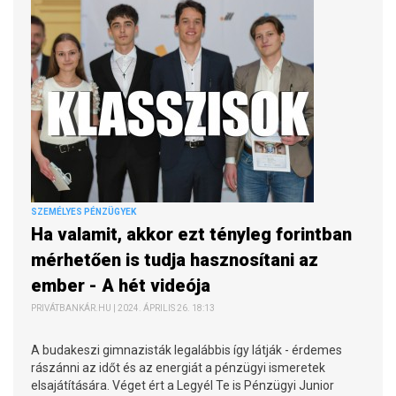
SZEMÉLYES PÉNZÜGYEK
Ha valamit, akkor ezt tényleg forintban
mérhetően is tudja hasznosítani az
ember - A hét videója
PRIVÁTBANKÁR.HU | 2024. ÁPRILIS 26. 18:13
A budakeszi gimnazisták legalábbis így látják - érdemes
rászánni az időt és az energiát a pénzügyi ismeretek
elsajátítására. Véget ért a Legyél Te is Pénzügyi Junior