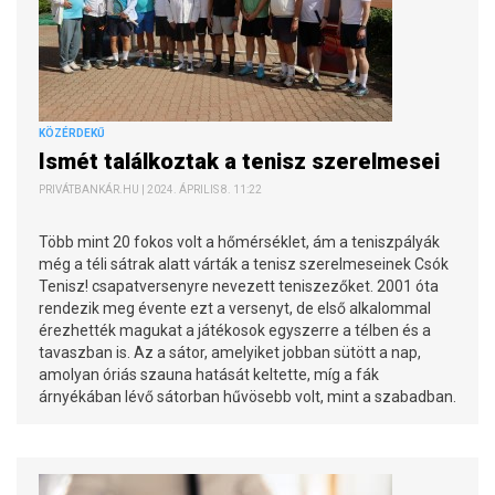
KÖZÉRDEKŰ
Ismét találkoztak a tenisz szerelmesei
PRIVÁTBANKÁR.HU | 2024. ÁPRILIS 8. 11:22
Több mint 20 fokos volt a hőmérséklet, ám a teniszpályák
még a téli sátrak alatt várták a tenisz szerelmeseinek Csók
Tenisz! csapatversenyre nevezett teniszezőket. 2001 óta
rendezik meg évente ezt a versenyt, de első alkalommal
érezhették magukat a játékosok egyszerre a télben és a
tavaszban is. Az a sátor, amelyiket jobban sütött a nap,
amolyan óriás szauna hatását keltette, míg a fák
árnyékában lévő sátorban hűvösebb volt, mint a szabadban.