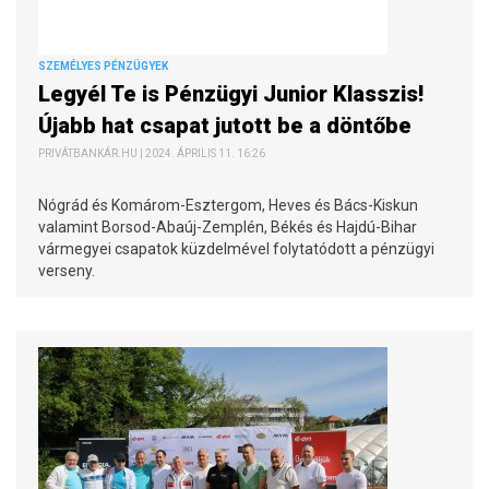
SZEMÉLYES PÉNZÜGYEK
Legyél Te is Pénzügyi Junior Klasszis!
Újabb hat csapat jutott be a döntőbe
PRIVÁTBANKÁR.HU | 2024. ÁPRILIS 11. 16:26
Nógrád és Komárom-Esztergom, Heves és Bács-Kiskun
valamint Borsod-Abaúj-Zemplén, Békés és Hajdú-Bihar
vármegyei csapatok küzdelmével folytatódott a pénzügyi
verseny.