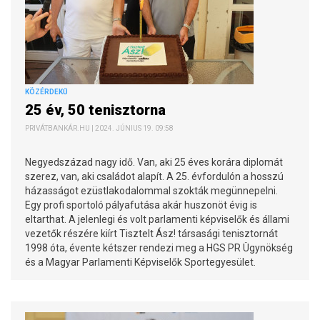
KÖZÉRDEKŰ
25 év, 50 tenisztorna
PRIVÁTBANKÁR.HU | 2024. JÚNIUS 19. 09:58
Negyedszázad nagy idő. Van, aki 25 éves korára diplomát
szerez, van, aki családot alapít. A 25. évfordulón a hosszú
házasságot ezüstlakodalommal szokták megünnepelni.
Egy profi sportoló pályafutása akár huszonöt évig is
eltarthat. A jelenlegi és volt parlamenti képviselők és állami
vezetők részére kiírt Tisztelt Ász! társasági tenisztornát
1998 óta, évente kétszer rendezi meg a HGS PR Ügynökség
és a Magyar Parlamenti Képviselők Sportegyesület.