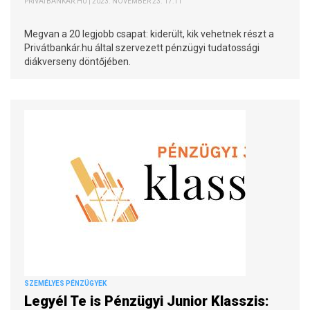
PRIVÁTBANKÁR.HU | 2023. NOVEMBER 23. 17:11
Megvan a 20 legjobb csapat: kiderült, kik vehetnek részt a
Privátbankár.hu által szervezett pénzügyi tudatossági
diákverseny döntőjében.
SZEMÉLYES PÉNZÜGYEK
Legyél Te is Pénzügyi Junior Klasszis: