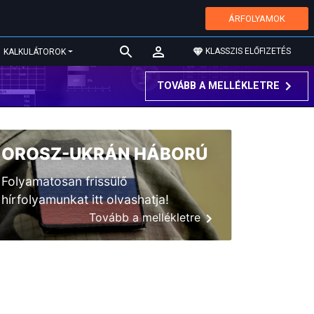
ÁRFOLYAMOK
KLASSZIS ELŐFIZETÉS
KALKULÁTOROK
TOVÁBB A MELLÉKLETRE
OROSZ-UKRÁN HÁBORÚ
Folyamatosan frissülő
hírfolyamunkat itt olvashatja!
Tovább a mellékletre