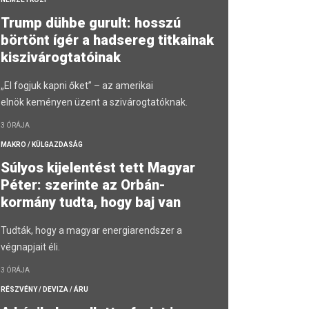
Trump dühbe gurult: hosszú
börtönt ígér a hadsereg titkainak
kiszivárogtatóinak
„El fogjuk kapni őket” – az amerikai
elnök keményen üzent a szivárogtatóknak.
3 ÓRÁJA
MAKRO / KÜLGAZDASÁG
Súlyos kijelentést tett Magyar
Péter: szerinte az Orbán-
kormány tudta, hogy baj van
Tudták, hogy a magyar energiarendszer a
végnapjait éli.
3 ÓRÁJA
RÉSZVÉNY / DEVIZA / ÁRU