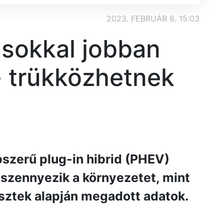
2023. FEBRUÁR 8. 15:03
 sokkal jobban
 trükközhetnek
szerű plug-in hibrid (PHEV)
 szennyezik a környezetet, mint
esztek alapján megadott adatok.