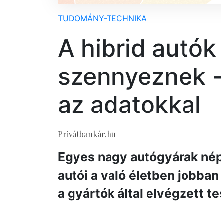
TUDOMÁNY-TECHNIKA
A hibrid autók
szennyeznek -
az adatokkal
Privátbankár.hu
Egyes nagy autógyárak nép
autói a való életben jobban
a gyártók által elvégzett t