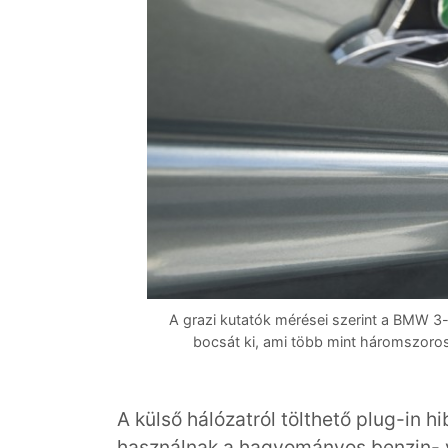
A grazi kutatók mérései szerint a BMW 3
bocsát ki, ami több mint háromszoro
A külső hálózatról tölthető plug-in h
használnak a hagyományos benzin- va