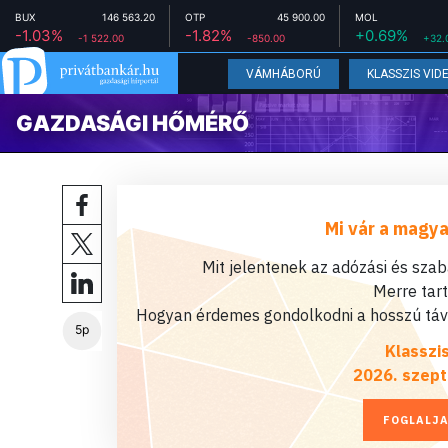
BUX
146 563.20
OTP
45 900.00
MOL
-1.03%
-1.82%
+0.69%
-1 522.00
-850.00
+32.
VÁMHÁBORÚ
KLASSZIS VID
GAZDASÁGI HŐMÉRŐ
Mi vár a magya
Mit jelentenek az adózási és sza
Merre tar
Hogyan érdemes gondolkodni a hosszú távú
5p
Klasszi
2026. szept
FOGLALJA