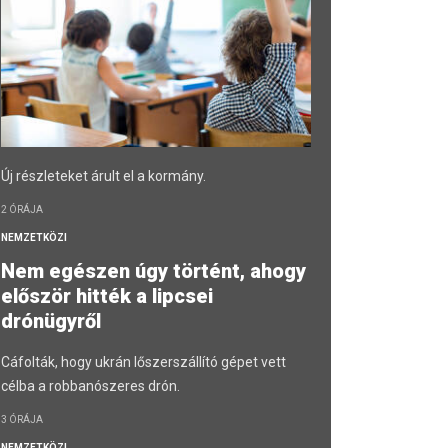
Új részleteket árult el a kormány.
2 ÓRÁJA
NEMZETKÖZI
Nem egészen úgy történt, ahogy
először hitték a lipcsei
drónügyről
Cáfolták, hogy ukrán lőszerszállító gépet vett
célba a robbanószeres drón.
3 ÓRÁJA
NEMZETKÖZI