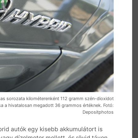
-as sorozata kilométerenként 112 gramm szén-dioxidot
sa a hivatalosan megadott 36 grammos értéknek. Fotó:
Depositphotos
ibrid autók egy kisebb akkumulátort is
gy dízelmotor mellett, és rövid távon