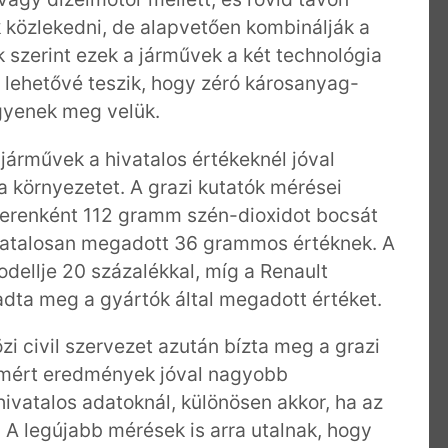
 közlekedni, de alapvetően kombinálják a
 szerint ezek a járművek a két technológia
l lehetővé teszik, hogy zéró károsanyag-
gyenek meg velük.
 járművek a hivatalos értékeknél jóval
környezetet. A grazi kutatók mérései
terenként 112 gramm szén-dioxidot bocsát
ivatalosan megadott 36 grammos értéknek. A
dellje 20 százalékkal, míg a Renault
dta meg a gyártók által megadott értéket.
i civil szervezet azután bízta meg a grazi
 mért eredmények jóval nagyobb
ivatalos adatoknál, különösen akkor, ha az
. A legújabb mérések is arra utalnak, hogy