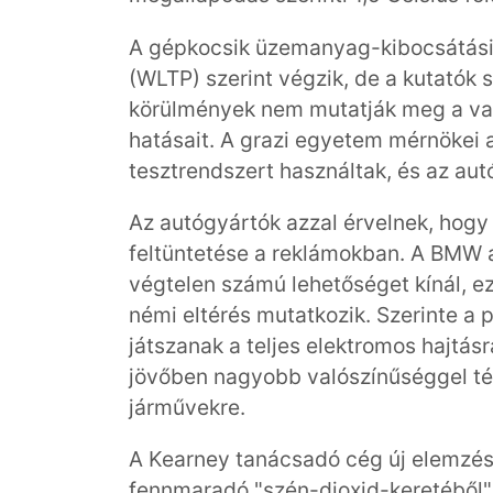
A gépkocsik üzemanyag-kibocsátási t
(WLTP) szerint végzik, de a kutatók 
körülmények nem mutatják meg a val
hatásait. A grazi egyetem mérnökei 
tesztrendszert használtak, és az aut
Az autógyártók azzal érvelnek, hogy
feltüntetése a reklámokban. A BMW a
végtelen számú lehetőséget kínál, 
némi eltérés mutatkozik. Szerinte a p
játszanak a teljes elektromos hajtásr
jövőben nagyobb valószínűséggel tér
járművekre.
A Kearney tanácsadó cég új elemzése
fennmaradó "szén-dioxid-keretéből",