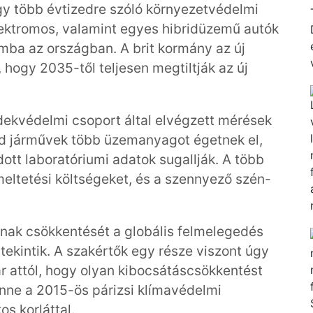
gy több évtizedre szóló környezetvédelmi
ektromos, valamint egyes hibridüzemű autók
omba az országban. A brit kormány az új
, hogy 2035-től teljesen megtiltják az új
rdekvédelmi csoport által elvégzett mérések
rid járművek több üzemanyagot égetnek el,
ott laboratóriumi adatok sugallják. A több
eltetési költségeket, és a szennyező szén-
nak csökkentését a globális felmelegedés
tekintik. A szakértők egy része viszont úgy
r attól, hogy olyan kibocsátáscsökkentést
enne a 2015-ös párizsi klímavédelmi
os korláttal.