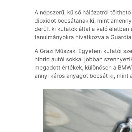
A népszerű, külső hálózatról tölthető
dioxidot bocsátanak ki, mint amennyi
derült ki kutatók által a való életben
tanulmányokra hivatkozva a Guardian 
A Grazi Műszaki Egyetem kutatói sze
hibrid autói sokkal jobban szennyezik
megadott értékek, különösen a BMW 
annyi káros anyagot bocsát ki, mint a