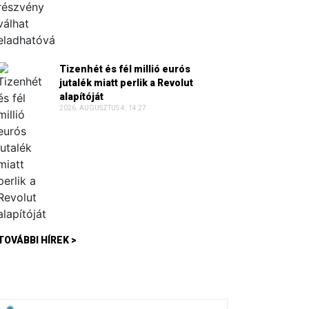
Tizenhét és fél millió eurós
jutalék miatt perlik a Revolut
alapítóját
2026. AUGUSZTUS 4. 14:27
TOVÁBBI HÍREK >