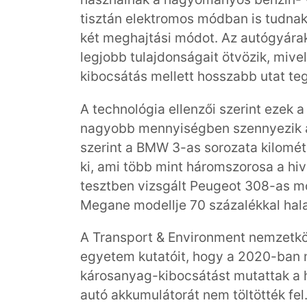
tisztán elektromos módban is tudnak
két meghajtási módot. Az autógyárak
legjobb tulajdonságait ötvözik, mive
kibocsátás mellett hosszabb utat te
A technológia ellenzői szerint ezek a
nagyobb mennyiségben szennyezik a 
szerint a BMW 3-as sorozata kilomé
ki, ami több mint háromszorosa a h
tesztben vizsgált Peugeot 308-as mo
Megane modellje 70 százalékkal hala
A Transport & Environment nemzetköz
egyetem kutatóit, hogy a 2020-ban
károsanyag-kibocsátást mutattak a h
autó akkumulátorát nem töltötték fel