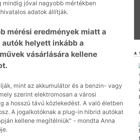
ég mindig jóval nagyobb mértékben
hivatalos adatok állítják.
bb mérési eredmények miatt a
autók helyett inkább a
rművek vásárlására kellene
A 
t.
álják, mint az akkumulátor és a benzin- vagy
mely szerint elektromosan a városi
dig a hosszú távú közlekedést. A való életben
osz. A jogalkotóknak a plug-in hibrid autókat
pján kellene megítélniük" - mondta Anna
je.