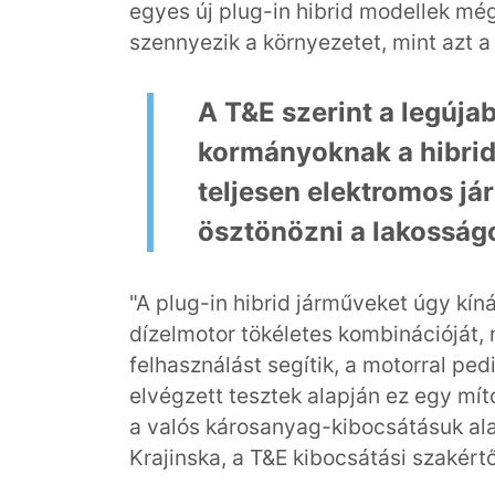
egyes új plug-in hibrid modellek m
szennyezik a környezetet, mint azt a 
A T&E szerint a legúja
kormányoknak a hibrid 
teljesen elektromos já
ösztönözni a lakosságo
"A plug-in hibrid járműveket úgy kín
dízelmotor tökéletes kombinációját, 
felhasználást segítik, a motorral pe
elvégzett tesztek alapján ez egy mít
a valós károsanyag-kibocsátásuk ala
Krajinska, a T&E kibocsátási szakértő