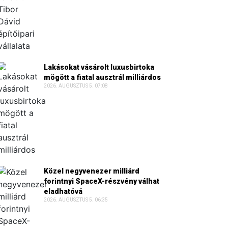
Lakásokat vásárolt luxusbirtoka
mögött a fiatal ausztrál milliárdos
2026. AUGUSZTUS 5. 07:08
Közel negyvenezer milliárd
forintnyi SpaceX-részvény válhat
eladhatóvá
2026. AUGUSZTUS 5. 06:35