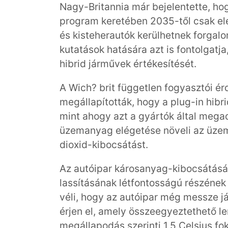
Nagy-Britannia már bejelentette, ho
program keretében 2035-től csak el
és kisteherautók kerülhetnek forgal
kutatások hatására azt is fontolgatja
hibrid járművek értékesítését.
A Wich? brit független fogyasztói é
megállapították, hogy a plug-in hib
mint ahogy azt a gyártók által megad
üzemanyag elégetése növeli az üzem
dioxid-kibocsátást.
Az autóipar károsanyag-kibocsátásá
lassításának létfontosságú részének 
véli, hogy az autóipar még messze já
érjen el, amely összeegyeztethető l
megállapodás szerinti 1,5 Celsius fok