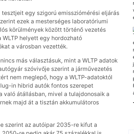
esztjeit egy szigorú emissziómérési eljárás
szerint ezek a mesterséges laboratóriumi
ós körülmények között történő vezetés
a WLTP helyett egy hordozható
ókat a városban vezették.
 nincs más választásuk, mint a WLTP adatok
utógyár szóvivője szerint a járművezetés
ezért nem meglepő, hogy a WLTP-adatoktól
lug-in hibrid autók fontos szerepet
a való átállásban, mivel a tulajdonosaik a
nek majd át a tisztán akkumulátoros
 szerint az autóipar 2035-re kifut a
 2050-re pedig akár 75 százalékkal is