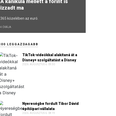
A kánikula mellett a forint is
izzadt ma
365 közelében az euró.
4 ÓRÁJA
100 LEGGAZDAGABB
TikTok-videókkal alakítaná át a
Disney+ szolgáltatást a Disney
2026. AUGUSZTUS 6. 09:30
Nyereségbe fordult Tibor Dávid
építőipari vállalata
2026. AUGUSZTUS 6. 08:19