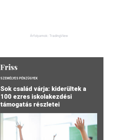
Árfolyamok: TradingView
Friss
SZEMÉLYES PÉNZÜGYEK
Sok család várja: kiderültek a
100 ezres iskolakezdési
támogatás részletei