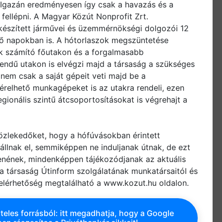
. Igazán eredményesen így csak a havazás és a
 fellépni. A Magyar Közút Nonprofit Zrt.
lkészített járművei és üzemmérnökségi dolgozói 12
ző napokban is. A hótorlaszok megszüntetése
k számító főutakon és a forgalmasabb
endű utakon is elvégzi majd a társaság a szükséges
 nem csak a saját gépeit veti majd be a
érelhető munkagépeket is az utakra rendeli, ezen
gionális szintű átcsoportosításokat is végrehajt a
közlekedőket, hogy a hófúvásokban érintett
állnak el, semmiképpen ne induljanak útnak, de ezt
tenének, mindenképpen tájékozódjanak az aktuális
 a társaság Útinform szolgálatának munkatársaitól és
elérhetőség megtalálható a www.kozut.hu oldalon.
teles forrásból: itt megadhatja, hogy a Google