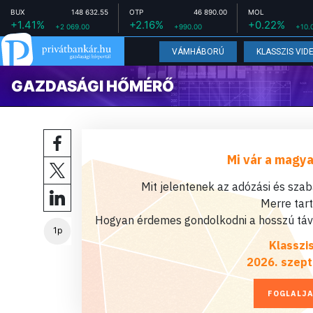
BUX
148 632.55
OTP
46 890.00
MOL
+1.41%
+2.16%
+0.22%
+2 069.00
+990.00
+10.
VÁMHÁBORÚ
KLASSZIS VID
GAZDASÁGI HŐMÉRŐ
Mi vár a magya
Mit jelentenek az adózási és sza
Merre tar
Hogyan érdemes gondolkodni a hosszú távú
1p
Klasszi
2026. szept
FOGLALJA