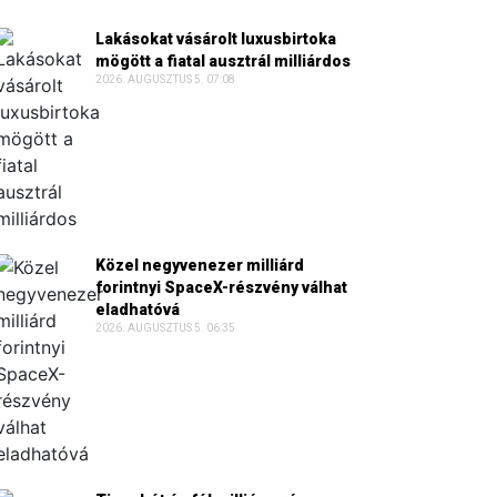
Lakásokat vásárolt luxusbirtoka
mögött a fiatal ausztrál milliárdos
2026. AUGUSZTUS 5. 07:08
Közel negyvenezer milliárd
forintnyi SpaceX-részvény válhat
eladhatóvá
2026. AUGUSZTUS 5. 06:35