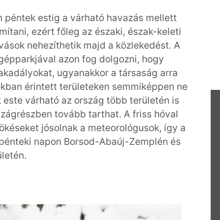
n péntek estig a várható havazás mellett
mítani, ezért főleg az északi, észak-keleti
vások nehezíthetik majd a közlekedést. A
 gépparkjával azon fog dolgozni, hogy
kadályokat, ugyanakkor a társaság arra
okban érintett területeken semmiképpen ne
 este várható az ország több területén is
zágrészben tovább tarthat. A friss hóval
llökéseket jósolnak a meteorológusok, így a
 pénteki napon Borsod-Abaúj-Zemplén és
letén.