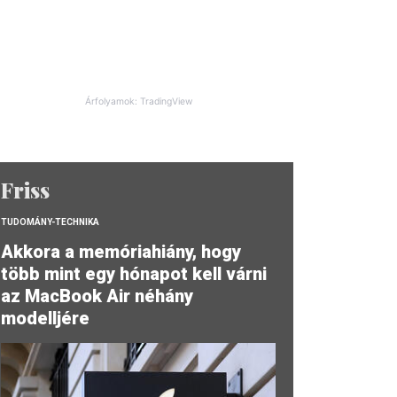
Árfolyamok: TradingView
Friss
TUDOMÁNY-TECHNIKA
Akkora a memóriahiány, hogy
több mint egy hónapot kell várni
az MacBook Air néhány
modelljére