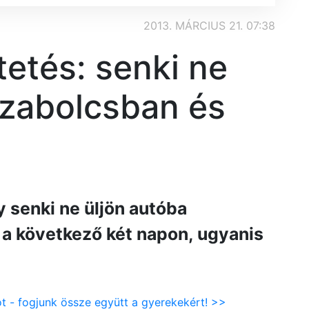
2013. MÁRCIUS 21. 07:38
tetés: senki ne
Szabolcsban és
y senki ne üljön autóba
a következő két napon, ugyanis
ot - fogjunk össze együtt a gyerekekért! >>