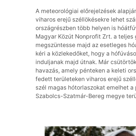
A meteorológiai előrejelzések alapjá
viharos erejű széllökésekre lehet szá
országrészben több helyen is hóátfú
Magyar Közút Nonprofit Zrt. a teljes
megszüntesse majd az esetleges hóa
kéri a közlekedőket, hogy a hófúvás
induljanak majd útnak. Már csütörtök
havazás, amely pénteken a keleti ors
fedett területeken viharos erejű szé
szél magas hótorlaszokat emelhet a
Szabolcs-Szatmár-Bereg megye terü