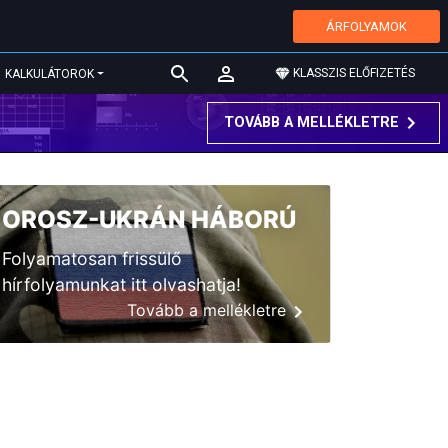
ÁRFOLYAMOK
KLASSZIS ELŐFIZETÉS
KALKULÁTOROK
TOVÁBB A MELLÉKLETRE
OROSZ-UKRÁN HÁBORÚ
Folyamatosan frissülő
hírfolyamunkat itt olvashatja!
Tovább a mellékletre