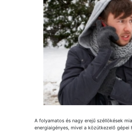
A folyamatos és nagy erejű széllökések mia
energiaigényes, mivel a közútkezelő gépei h