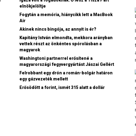
l
Igaza volt a fogadóknak: Ő lesz a Tisza Párt
elnökjelöltje
Fogytán a memória, hiánycikk lett a MacBook
Air
Akinek nincs bingója, az annyit is ér?
Kapitány István elmondta, mekkora arányban
vettek részt az önkéntes spórolásban a
magyarok
Washingtoni partnerrel erősítené a
magyarországi fegyvergyártást Jászai Gellért
Felrobbant egy drón a román-bolgár határon
egy gázvezeték mellett
Erősödött a forint, ismét 315 alatt a dollár