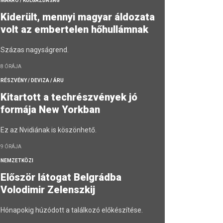
MAKRO / KÜLGAZDASÁG
Kiderült, mennyi magyar áldozata
volt az embertelen hőhullámnak
Százas nagyságrend.
8 ÓRÁJA
RÉSZVÉNY / DEVIZA / ÁRU
Kitartott a techrészvények jó
formája New Yorkban
Ez az Nvidiának is köszönhető.
9 ÓRÁJA
NEMZETKÖZI
Először látogat Belgrádba
Volodimir Zelenszkij
Hónapokig húzódott a találkozó előkészítése.