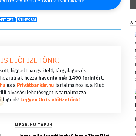
en részesítse a Privátbankár cikkeit!
IT ZRT.
ÚTINFORM
A 
 IS ELŐFIZETŐNK!
ott, higgadt hangvételű, tárgyilagos és
hoz jutnak hozzá
havonta már 1490 forintért
.
.hu
és a
Privátbankár.hu
tartalmaihoz is, a Klub
üli
olvasási lehetőséget is tartalmazza.
i fogunk!
Legyen Ön is előfizetőnk!
MFOR.HU TOP24