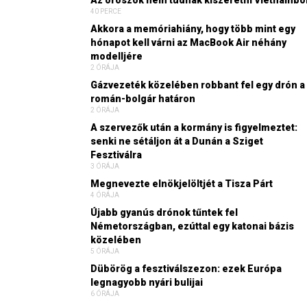
Az oroszok nem tudnak kiszeretni Vietnámbó
40 PERCE
Akkora a memóriahiány, hogy több mint egy
hónapot kell várni az MacBook Air néhány
modelljére
2 ÓRÁJA
Gázvezeték közelében robbant fel egy drón a
román-bolgár határon
2 ÓRÁJA
A szervezők után a kormány is figyelmeztet:
senki ne sétáljon át a Dunán a Sziget
Fesztiválra
3 ÓRÁJA
Megnevezte elnökjelöltjét a Tisza Párt
4 ÓRÁJA
Újabb gyanús drónok tűntek fel
Németországban, ezúttal egy katonai bázis
közelében
5 ÓRÁJA
Dübörög a fesztiválszezon: ezek Európa
legnagyobb nyári bulijai
6 ÓRÁJA