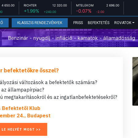
4 650.00
RICHTER
12 320.00
MTELEKOM
2 696.00
+1.99%
-0.07%
00
+240.00
-2.00
FRISS
BEFEKTETÉS
ROVATOK
EÓ
KLASSZIS RENDEZVÉNYEK
Benzinár - nyugdíj - infláció - kamatok - államadósság
r befektetőkre ősszel?
bályozási változások a befektetők számára?
t az állampapírpiac?
 megtakarításokról és az ingatlanbefektetésekről?
s Befektetői Klub
ember 24., Budapest
 LE HELYÉT MOST >>