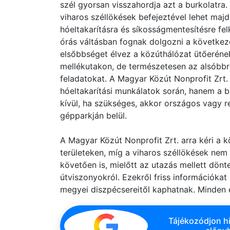
szél gyorsan visszahordja azt a burkolatra
viharos széllökések befejeztével lehet majd
hóeltakarításra és síkosságmentesítésre fe
órás váltásban fognak dolgozni a követke
elsőbbséget élvez a közúthálózat ütőeréne
mellékutakon, de természetesen az alsóbbr
feladatokat. A Magyar Közút Nonprofit Zrt.
hóeltakarítási munkálatok során, hanem a b
kívül, ha szükséges, akkor országos vagy re
gépparkján belül.
A Magyar Közút Nonprofit Zrt. arra kéri a 
területeken, míg a viharos széllökések nem 
követően is, mielőtt az utazás mellett dön
útviszonyokról. Ezekről friss információkat
megyei diszpécsereitől kaphatnak. Minden 
Tájékozódjon hi