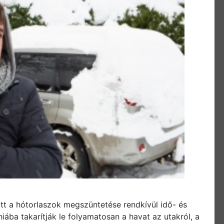
tt a hótorlaszok megszüntetése rendkívül idő- és
iába takarítják le folyamatosan a havat az utakról, a