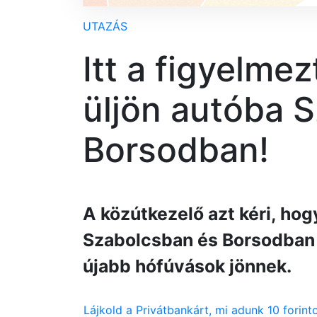
UTAZÁS
Itt a figyelmez
üljön autóba 
Borsodban!
A közútkezelő azt kéri, hog
Szabolcsban és Borsodban 
újabb hófúvások jönnek.
Lájkold a Privátbankárt, mi adunk 10 forint