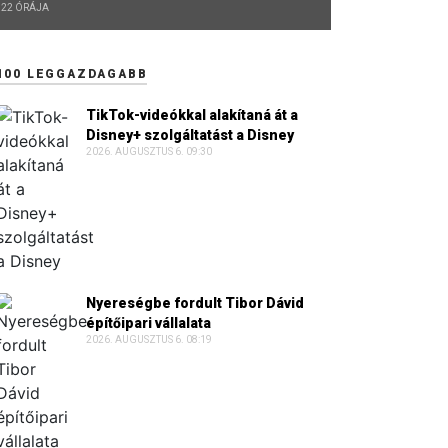
22 ÓRÁJA
100 LEGGAZDAGABB
TikTok-videókkal alakítaná át a
Disney+ szolgáltatást a Disney
2026. AUGUSZTUS 6. 09:30
Nyereségbe fordult Tibor Dávid
építőipari vállalata
2026. AUGUSZTUS 6. 08:19