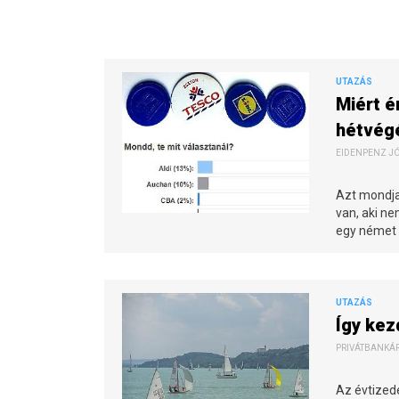
UTAZÁS
Miért é
hétvég
EIDENPENZ JÓZ
Azt mondja 
van, aki n
egy német 
UTAZÁS
Így kez
PRIVÁTBANKÁR.
Az évtized