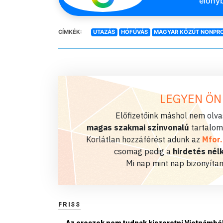
előnyb
CÍMKÉK:
UTAZÁS
HÓFÚVÁS
MAGYAR KÖZÚT NONPROF
LEGYEN ÖN
Előfizetőink máshol nem olvas
magas szakmai színvonalú
tartalom
Korlátlan hozzáférést adunk az
Mfor
csomag pedig a
hirdetés nélk
Mi nap mint nap bizonyítan
FRISS