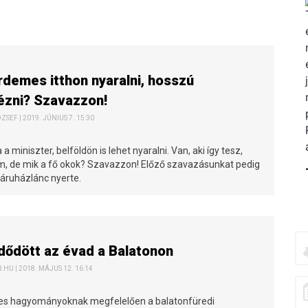
rdemes itthon nyaralni, hosszú
ézni? Szavazzon!
SEF | 2019. JÚNIUS 7. 15:30
a miniszter, belföldön is lehet nyaralni. Van, aki így tesz,
em, de mik a fő okok? Szavazzon! Előző szavazásunkat pedig
áruházlánc nyerte.
dődött az évad a Balatonon
HU | 2018. MÁJUS 12. 16:14
es hagyományoknak megfelelően a balatonfüredi