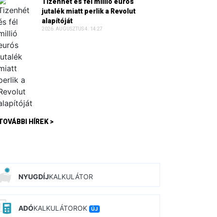
Tizenhét és fél millió eurós
jutalék miatt perlik a Revolut
alapítóját
2026. AUGUSZTUS 4. 14:27
TOVÁBBI HÍREK >
NYUGDÍJ
KALKULÁTOR
ADÓ
KALKULÁTOROK
ÚJ