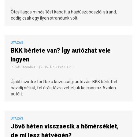
Ötcsillagos minősítést kapott a hajdúszoboszlói strand,
eddig csak egy ilyen strandunk volt.
UTAZÁS
BKK bérlete van? Így autózhat vele
ingyen
PRIVÁTBANKÁR.HU | 2015. ÁPRILIS 29. 11:30
Újabb szintre tört be a közösségi autózás: BKK bérlettel
havidíj nélkül, fél órás távra vehetjük kölcsön az Avalon
autóit.
UTAZÁS
Jövő héten visszaesik a hőmérséklet,
de mi lesz hétvégén?