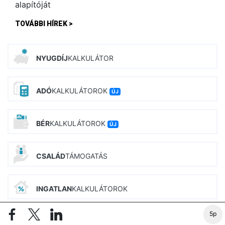
TOVÁBBI HÍREK >
NYUGDÍJ
KALKULÁTOR
ADÓ
KALKULÁTOROK
ÚJ
BÉR
KALKULÁTOROK
ÚJ
CSALÁD
TÁMOGATÁS
INGATLAN
KALKULÁTOROK
5p
PIAC&PROFIT CIKKEI