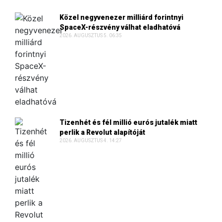
Közel negyvenezer milliárd forintnyi
SpaceX-részvény válhat eladhatóvá
2026. AUGUSZTUS 5. 06:35
Tizenhét és fél millió eurós jutalék miatt
perlik a Revolut alapítóját
2026. AUGUSZTUS 4. 14:27