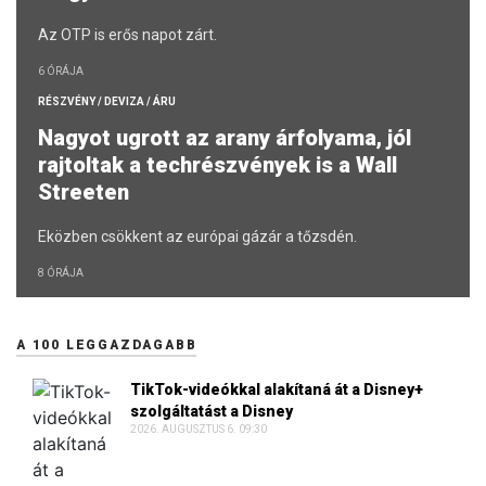
Az OTP is erős napot zárt.
6 ÓRÁJA
RÉSZVÉNY / DEVIZA / ÁRU
Nagyot ugrott az arany árfolyama, jól
rajtoltak a techrészvények is a Wall
Streeten
Eközben csökkent az európai gázár a tőzsdén.
8 ÓRÁJA
A 100 LEGGAZDAGABB
TikTok-videókkal alakítaná át a Disney+
szolgáltatást a Disney
2026. AUGUSZTUS 6. 09:30