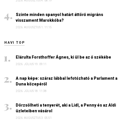
2026. AUGUSZTUS 4. 08:19
Szinte minden spanyol határt áttörő migráns
visszament Marokkóba?
2026. AUGUSZTUS 1. 11:15
HAVI TOP
Elárulta Forsthoffer Ágnes, ki ül be az ő székébe
2026. JÚLIUS 19. 09:11
A nap képe: száraz lábbal lefotózható a Parlament a
Duna közepéről
2026. JÚLIUS 18. 11:38
Dörzsölheti a tenyerét, aki a Lidl, a Penny és az Aldi
üzleteiben vásárol
2026. AUGUSZTUS 3. 05:51