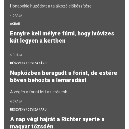
Hónapokig húzódott a találkozó előkészítése.
4 ÓRÁJA
AGRÁR
Ennyire kell mélyre fúrni, hogy ivóvizes
kút legyen a kertben
5 ÓRÁJA
RÉSZVÉNY / DEVIZA / ÁRU
Napközben beragadt a forint, de estére
bőven behozta a lemaradást
A végén a forint lett az erősebb.
6 ÓRÁJA
RÉSZVÉNY / DEVIZA / ÁRU
A nap végi hajrát a Richter nyerte a
magyar tőzsdén