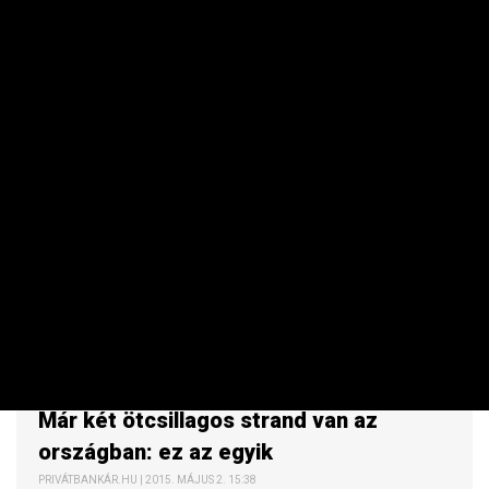
UTAZÁS
Jó a rajt: így indult az év a
szállodásoknak
PRIVÁTBANKÁR.HU | 2015. MÁJUS 3. 10:21
A legfrissebb adatok szerint az év első két hónapjában 10
százalékkal nőtt a belföldi vendégéjszakák száma a
szállodákban. Nincs ok a panaszra: a külföldiek is szép
számmal jöttek, főleg a brit és amerikai vendégek száma
ugrott meg drasztikusan, az oroszok továbbra is
elmaradnak.
UTAZÁS
Már két ötcsillagos strand van az
országban: ez az egyik
PRIVÁTBANKÁR.HU | 2015. MÁJUS 2. 15:38