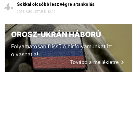
Sokkal olcsóbb lesz végre a tankolás
2026. AUGUSZTUS 5. 12:10
OROSZ-UKRÁN HÁBORÚ
Folyamatosan frissülő hírfolyamunkat itt
olvashatja!
Tovább a mellékletre