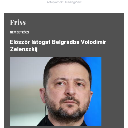
Árfolyamok: TradingView
Friss
NEMZETKÖZI
Először látogat Belgrádba Volodimir
Zelenszkij