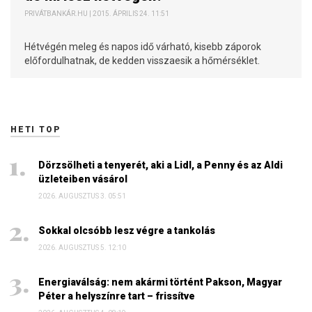
PRIVÁTBANKÁR.HU | 2015. ÁPRILIS 24. 11:51
Hétvégén meleg és napos idő várható, kisebb záporok
előfordulhatnak, de kedden visszaesik a hőmérséklet.
HETI TOP
Dörzsölheti a tenyerét, aki a Lidl, a Penny és az Aldi
üzleteiben vásárol
2026. AUGUSZTUS 3. 05:51
Sokkal olcsóbb lesz végre a tankolás
2026. AUGUSZTUS 5. 12:10
Energiaválság: nem akármi történt Pakson, Magyar
Péter a helyszínre tart – frissítve