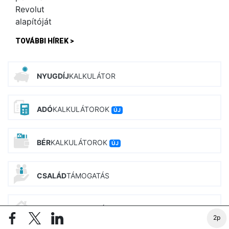
TOVÁBBI HÍREK >
NYUGDÍJ
KALKULÁTOR
ADÓ
KALKULÁTOROK
ÚJ
BÉR
KALKULÁTOROK
ÚJ
CSALÁD
TÁMOGATÁS
INGATLAN
KALKULÁTOROK
2p