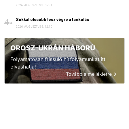
2026. AUGUSZTUS 3. 05:51
Sokkal olcsóbb lesz végre a tankolás
2026. AUGUSZTUS 5. 12:10
OROSZ-UKRÁN HÁBORÚ
Folyamatosan frissülő hírfolyamunkat itt
olvashatja!
Tovább a mellékletre