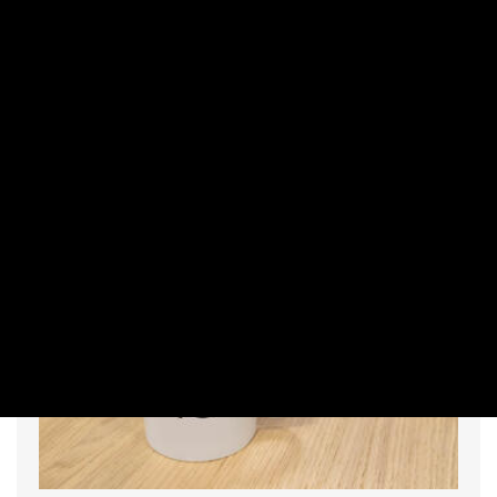
PRIVÁTBANKÁR.HU | 2026. AUGUSZTUS 2. 16:14
Az stratégiai váltás sem feltétlenül elegendő néhány
gazdasági társaság számára.