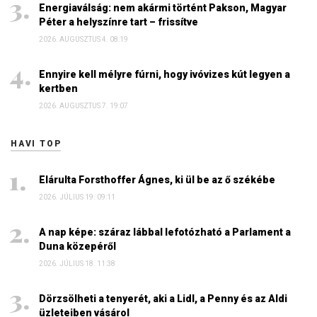
Energiaválság: nem akármi történt Pakson, Magyar
Péter a helyszínre tart – frissítve
2026. AUGUSZTUS 4. 08:19
Ennyire kell mélyre fúrni, hogy ivóvizes kút legyen a
kertben
2026. AUGUSZTUS 7. 19:07
HAVI TOP
Elárulta Forsthoffer Ágnes, ki ül be az ő székébe
2026. JÚLIUS 19. 09:11
A nap képe: száraz lábbal lefotózható a Parlament a
Duna közepéről
2026. JÚLIUS 18. 11:38
Dörzsölheti a tenyerét, aki a Lidl, a Penny és az Aldi
üzleteiben vásárol