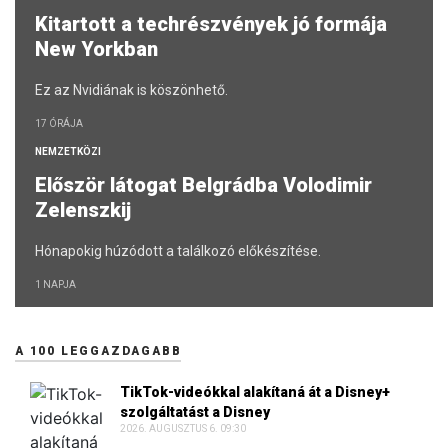
Kitartott a techrészvények jó formája
New Yorkban
Ez az Nvidiának is köszönhető.
17 ÓRÁJA
NEMZETKÖZI
Először látogat Belgrádba Volodimir
Zelenszkij
Hónapokig húzódott a találkozó előkészítése.
1 NAPJA
A 100 LEGGAZDAGABB
TikTok-videókkal alakítaná át a Disney+
szolgáltatást a Disney
2026. AUGUSZTUS 6. 09:30