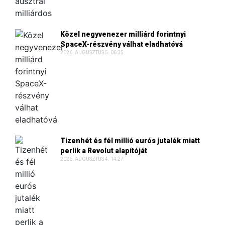
Közel negyvenezer milliárd forintnyi
SpaceX-részvény válhat eladhatóvá
2026. AUGUSZTUS 5. 06:35
Tizenhét és fél millió eurós jutalék miatt
perlik a Revolut alapítóját
2026. AUGUSZTUS 4. 14:27