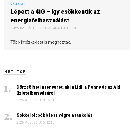
VÁLLALAT
Lépett a 4iG – így csökkentik az
energiafelhasználást
PRIVÁTBANKÁR.HU | 2026. AUGUSZTUS 1. 16:02
Több intézkedést is meghoztak.
HETI TOP
Dörzsölheti a tenyerét, aki a Lidl, a Penny és az Aldi
üzleteiben vásárol
2026. AUGUSZTUS 3. 05:51
Sokkal olcsóbb lesz végre a tankolás
2026. AUGUSZTUS 5. 12:10