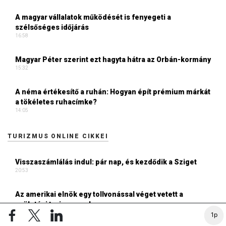
A magyar vállalatok működését is fenyegeti a
szélsőséges időjárás
16:58
Magyar Péter szerint ezt hagyta hátra az Orbán-kormány
15:32
A néma értékesítő a ruhán: Hogyan épít prémium márkát
a tökéletes ruhacímke?
14:05
TURIZMUS ONLINE CIKKEI
Visszaszámlálás indul: pár nap, és kezdődik a Sziget
20:53
Az amerikai elnök egy tollvonással véget vetett a
születési turizmusnak
14:00
1p