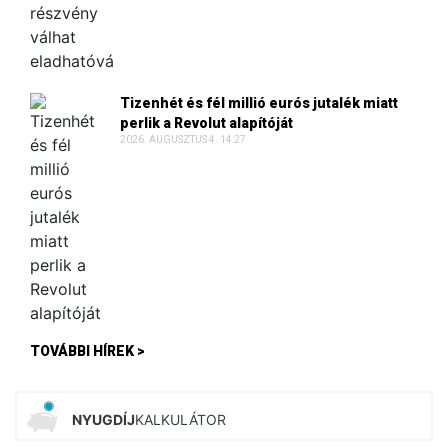
Tizenhét és fél millió eurós jutalék miatt
perlik a Revolut alapítóját
2026. AUGUSZTUS 4. 14:27
TOVÁBBI HÍREK >
NYUGDÍJ
KALKULÁTOR