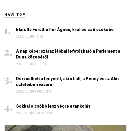
HAVI TOP
Elárulta Forsthoffer Ágnes, ki ül be az ő székébe
2026. JÚLIUS 19. 09:11
A nap képe: száraz lábbal lefotózható a Parlament a
Duna közepéről
2026. JÚLIUS 18. 11:38
Dörzsölheti a tenyerét, aki a Lidl, a Penny és az Aldi
üzleteiben vásárol
2026. AUGUSZTUS 3. 05:51
Sokkal olcsóbb lesz végre a tankolás
2026. AUGUSZTUS 5. 12:10