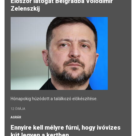
Először látogat Belgrádba Volodimir
Zelenszkij
Hónapokig húzódott a találkozó előkészítése.
12 ÓRÁJA
AGRÁR
Ennyire kell mélyre fúrni, hogy ivóvizes
kút legyen a kertben