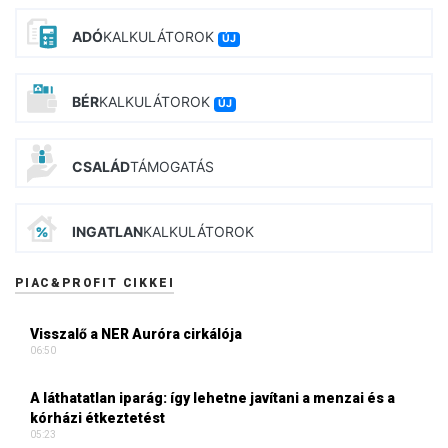
ADÓ
KALKULÁTOROK
ÚJ
BÉR
KALKULÁTOROK
ÚJ
CSALÁD
TÁMOGATÁS
INGATLAN
KALKULÁTOROK
PIAC&PROFIT CIKKEI
Visszalő a NER Auróra cirkálója
06:50
A láthatatlan iparág: így lehetne javítani a menzai és a
kórházi étkeztetést
05:23