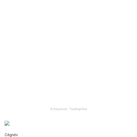
Árfolyamok: TradingView
Cégnév