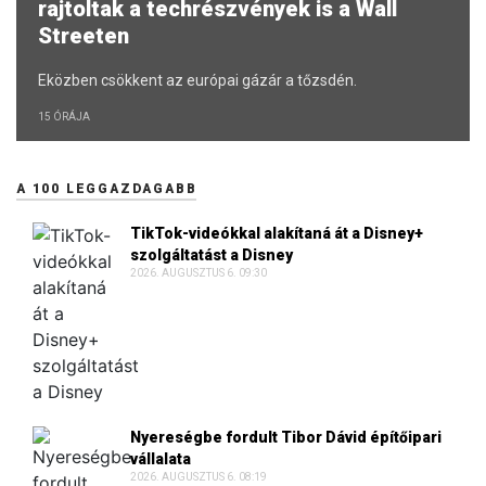
rajtoltak a techrészvények is a Wall
Streeten
Eközben csökkent az európai gázár a tőzsdén.
15 ÓRÁJA
A 100 LEGGAZDAGABB
TikTok-videókkal alakítaná át a Disney+
szolgáltatást a Disney
2026. AUGUSZTUS 6. 09:30
Nyereségbe fordult Tibor Dávid építőipari
vállalata
2026. AUGUSZTUS 6. 08:19