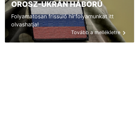
OROSZ-UKRÁN HÁBORÚ
Folyamatosan frissülő hírfolyamunkat itt
olvashatja!
Tovább a mellékletre