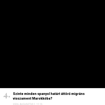
HETI TOP
Dörzsölheti a tenyerét, aki a Lidl, a Penny és az Aldi
üzleteiben vásárol
2026. AUGUSZTUS 3. 05:51
Sokkal olcsóbb lesz végre a tankolás
2026. AUGUSZTUS 5. 12:10
Energiaválság: nem akármi történt Pakson, Magyar
Péter a helyszínre tart – frissítve
2026. AUGUSZTUS 4. 08:19
Szinte minden spanyol határt áttörő migráns
visszament Marokkóba?
2026. AUGUSZTUS 1. 11:15