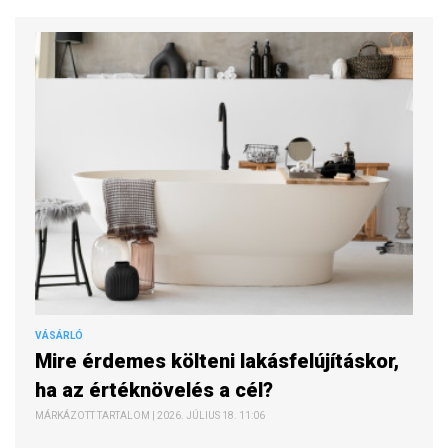
VÁSÁRLÓ
Mire érdemes költeni lakásfelújításkor,
ha az értéknövelés a cél?
MÁRKÁZOTT TARTALOM | 2026. JÚLIUS 18. 11:06