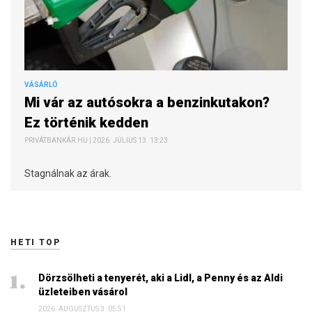
VÁSÁRLÓ
Mi vár az autósokra a benzinkutakon?
Ez történik kedden
PRIVÁTBANKÁR.HU | 2026. JÚLIUS 13. 13:23
Stagnálnak az árak.
HETI TOP
Dörzsölheti a tenyerét, aki a Lidl, a Penny és az Aldi
üzleteiben vásárol
2026. AUGUSZTUS 3. 05:51