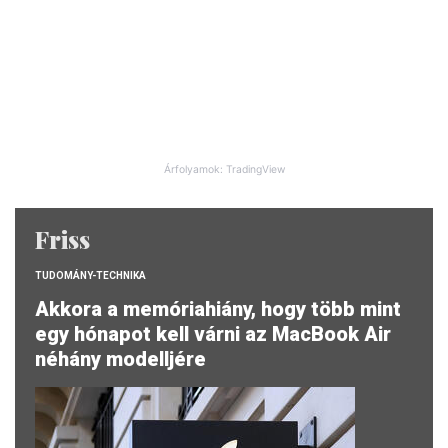
Árfolyamok: TradingView
Friss
TUDOMÁNY-TECHNIKA
Akkora a memóriahiány, hogy több mint
egy hónapot kell várni az MacBook Air
néhány modelljére