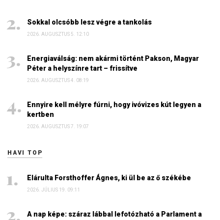
Sokkal olcsóbb lesz végre a tankolás
2026. AUGUSZTUS 5. 12:10
Energiaválság: nem akármi történt Pakson, Magyar
Péter a helyszínre tart – frissítve
2026. AUGUSZTUS 4. 08:19
Ennyire kell mélyre fúrni, hogy ivóvizes kút legyen a
kertben
2026. AUGUSZTUS 7. 19:07
HAVI TOP
Elárulta Forsthoffer Ágnes, ki ül be az ő székébe
2026. JÚLIUS 19. 09:11
A nap képe: száraz lábbal lefotózható a Parlament a