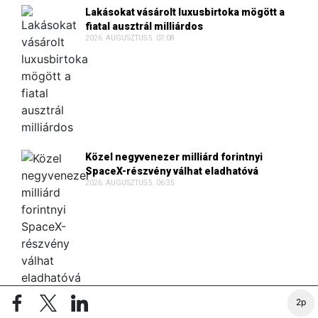
Lakásokat vásárolt luxusbirtoka mögött a
fiatal ausztrál milliárdos
2026. AUGUSZTUS 5. 07:08
Közel negyvenezer milliárd forintnyi
SpaceX-részvény válhat eladhatóvá
2026. AUGUSZTUS 5. 06:35
2p
Tizenhét és fél millió eurós jutalék miatt