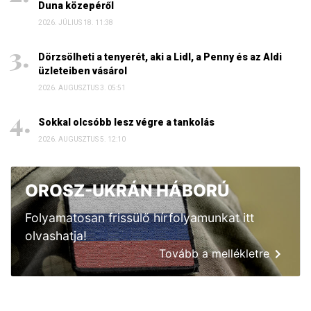
Duna közepéről
2026. JÚLIUS 18. 11:38
Dörzsölheti a tenyerét, aki a Lidl, a Penny és az Aldi
üzleteiben vásárol
2026. AUGUSZTUS 3. 05:51
Sokkal olcsóbb lesz végre a tankolás
2026. AUGUSZTUS 5. 12:10
OROSZ-UKRÁN HÁBORÚ
Folyamatosan frissülő hírfolyamunkat itt
olvashatja!
Tovább a mellékletre