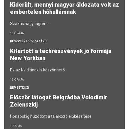
Kiderült, mennyi magyar áldozata volt az
embertelen hőhullámnak
Százas nagyságrend.
11 ÓRÁJA
RÉSZVÉNY / DEVIZA / ÁRU
Kitartott a techrészvények jó formája
New Yorkban
Ez az Nvidiának is köszönhető.
12 ÓRÁJA
NEMZETKÖZI
Először látogat Belgrádba Volodimir
Zelenszkij
Hónapokig húzódott a találkozó előkészítése.
1 NAPJA