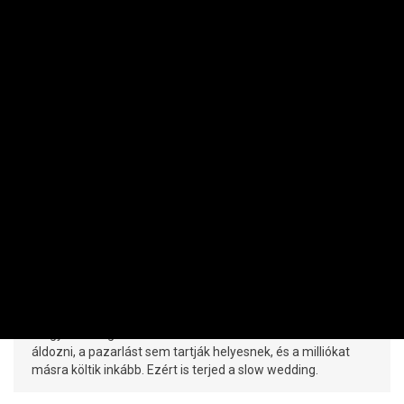
VÁSÁRLÓ
Hitel vagy Ciprus? Így spórolhat meg
milliókat a fenntartható esküvővel
ELEK LENKE | 2026. JÚLIUS 18. 16:14
Egy átlagos lalkodalom 6-10 millió forintba kerül
Magyarországon. Sokan viszont nem akarnak már erre
áldozni, a pazarlást sem tartják helyesnek, és a milliókat
másra költik inkább. Ezért is terjed a slow wedding.