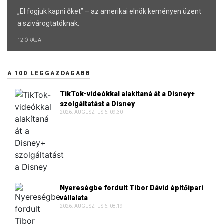
„El fogjuk kapni őket” – az amerikai elnök keményen üzent
a szivárogtatóknak.
12 ÓRÁJA
A 100 LEGGAZDAGABB
TikTok-videókkal alakítaná át a Disney+
szolgáltatást a Disney
2026. AUGUSZTUS 6. 09:30
Nyereségbe fordult Tibor Dávid építőipari
vállalata
2026. AUGUSZTUS 6. 08:19