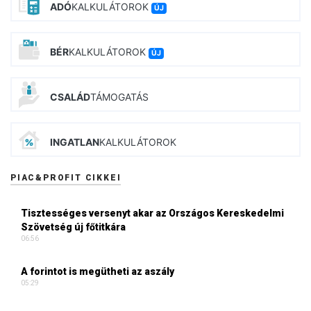
ADÓ
KALKULÁTOROK
ÚJ
BÉR
KALKULÁTOROK
ÚJ
CSALÁD
TÁMOGATÁS
INGATLAN
KALKULÁTOROK
PIAC&PROFIT CIKKEI
Tisztességes versenyt akar az Országos Kereskedelmi
Szövetség új főtitkára
06:56
A forintot is megütheti az aszály
05:29