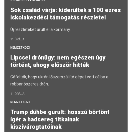
SZEMÉLYES PÉNZÜGYEK
Sok család várja: kiderültek a 100 ezres
iskolakezdési támogatás részletei
Új részleteket árult el a kormány.
11 ÓRÁJA
NEMZETKÖZI
Lipcsei drónügy: nem egészen úgy
történt, ahogy először hitték
Cáfolták, hogy ukrán lőszerszállító gépet vett célba a
robbanószeres drón.
11 ÓRÁJA
NEMZETKÖZI
Trump dühbe gurult: hosszú börtönt
ígér a hadsereg titkainak
kiszivárogtatóinak