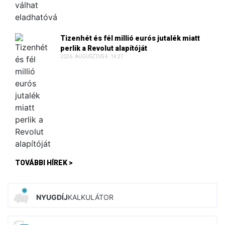
Tizenhét és fél millió eurós jutalék miatt
perlik a Revolut alapítóját
2026. AUGUSZTUS 4. 14:27
TOVÁBBI HÍREK >
NYUGDÍJ
KALKULÁTOR