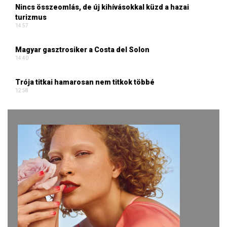
Nincs összeomlás, de új kihívásokkal küzd a hazai
turizmus
14:57
Magyar gasztrosiker a Costa del Solon
14:40
Trója titkai hamarosan nem titkok többé
12:58