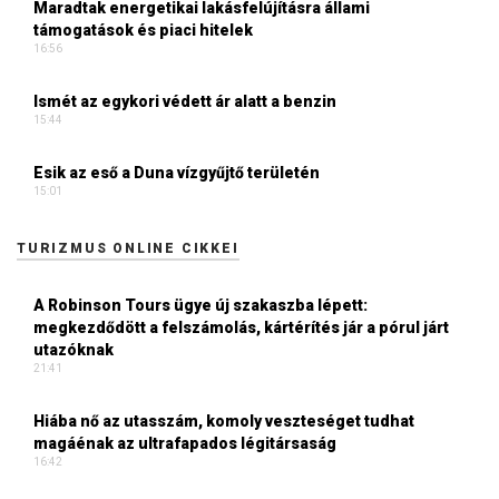
Maradtak energetikai lakásfelújításra állami
támogatások és piaci hitelek
16:56
Ismét az egykori védett ár alatt a benzin
15:44
Esik az eső a Duna vízgyűjtő területén
15:01
TURIZMUS ONLINE CIKKEI
A Robinson Tours ügye új szakaszba lépett:
megkezdődött a felszámolás, kártérítés jár a pórul járt
utazóknak
21:41
Hiába nő az utasszám, komoly veszteséget tudhat
magáénak az ultrafapados légitársaság
16:42