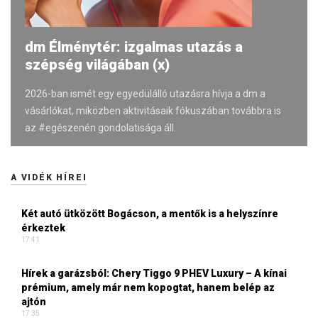
dm Élménytér: izgalmas utazás a
szépség világában (x)
2026-ban ismét egy egyedülálló utazásra hívja a dm a
vásárlókat, miközben aktivitásaik fókuszában továbbra is
az #egészenén gondolatisága áll.
A VIDÉK HÍREI
Két autó ütközött Bogácson, a mentők is a helyszínre
érkeztek
17:41
Hírek a garázsból: Chery Tiggo 9 PHEV Luxury – A kínai
prémium, amely már nem kopogtat, hanem belép az
ajtón
17:35