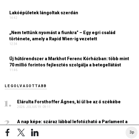
Lakóépületek lángoltak szerdán
14:42
„Nem tettünk nyomást a fiunkra” – Egy egri család
története, amely a Rapid Wien-ig vezetett
12:34
Új hűtőrendszer a Markhot Ferenc Kórházban: több mint
70 millió forintos fejlesztés szolgálja a betegellátást
11:46
LEGOLVASOTTABB
Elárulta Forsthoffer Ágnes, ki ül be az ő székébe
2026. JÚLIUS 19. 09:11
A nap képe: száraz lábbal lefotózható a Parlament a
Duna közepéről
3p
2026. JÚLIUS 18. 11:38