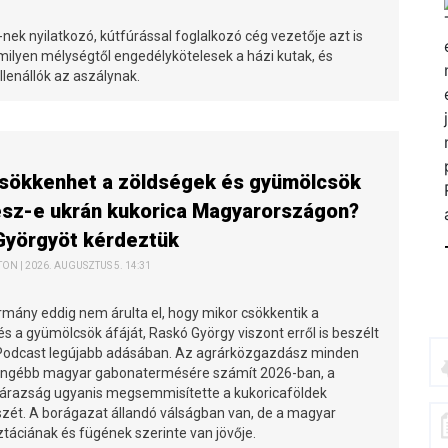
ek nyilatkozó, kútfúrással foglalkozó cég vezetője azt is
milyen mélységtől engedélykötelesek a házi kutak, és
lenállók az aszálynak.
csökkenhet a zöldségek és gyümölcsök
lesz-e ukrán kukorica Magyarországon?
Györgyöt kérdeztük
N | 2026. AUGUSZTUS 5. 14:31
rmány eddig nem árulta el, hogy mikor csökkentik a
s a gyümölcsök áfáját, Raskó György viszont erről is beszélt
 Podcast legújabb adásában. Az agrárközgazdász minden
engébb magyar gabonatermésére számít 2026-ban, a
zárazság ugyanis megsemmisítette a kukoricaföldek
észét. A borágazat állandó válságban van, de a magyar
sztáciának és fügének szerinte van jövője.