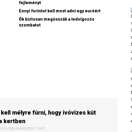
fejleményt
Ennyi forintot kell most adni egy euróért
Ők biztosan megússzák a ledolgozós
szombatot
 kell mélyre fúrni, hogy ivóvizes kút
a kertben
HU | 2026. AUGUSZTUS 7. 19:07