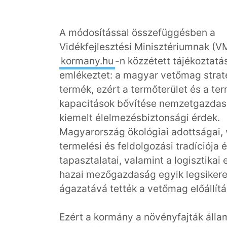
A módosítással összefüggésben a
Vidékfejlesztési Minisztériumnak (V
kormany.hu
-n közzétett tájékoztatá
emlékeztet: a magyar vetőmag strat
termék, ezért a termőterület és a ter
kapacitások bővítése nemzetgazdas
kiemelt élelmezésbiztonsági érdek.
Magyarország ökológiai adottságai,
termelési és feldolgozási tradíciója 
tapasztalatai, valamint a logisztikai 
hazai mezőgazdaság egyik legsiker
ágazatává tették a vetőmag előállítá
Ezért a kormány a növényfajták állam