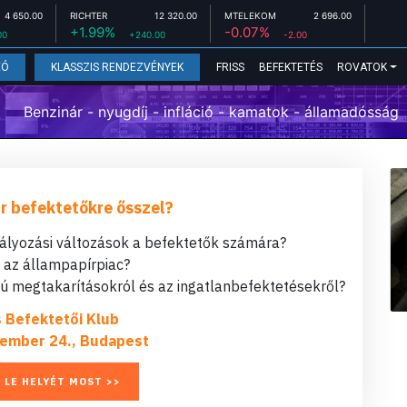
4 650.00
RICHTER
12 320.00
MTELEKOM
2 696.00
+1.99%
-0.07%
00
+240.00
-2.00
FRISS
BEFEKTETÉS
ROVATOK
EÓ
KLASSZIS RENDEZVÉNYEK
Benzinár - nyugdíj - infláció - kamatok - államadósság
r befektetőkre ősszel?
bályozási változások a befektetők számára?
t az állampapírpiac?
 megtakarításokról és az ingatlanbefektetésekről?
s Befektetői Klub
ember 24., Budapest
 LE HELYÉT MOST >>