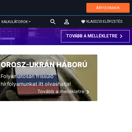
ÁRFOLYAMOK
KLASSZIS ELŐFIZETÉS
KALKULÁTOROK
TOVÁBB A MELLÉKLETRE
OROSZ-UKRÁN HÁBORÚ
Folyamatosan frissülő
hírfolyamunkat itt olvashatja!
Tovább a mellékletre