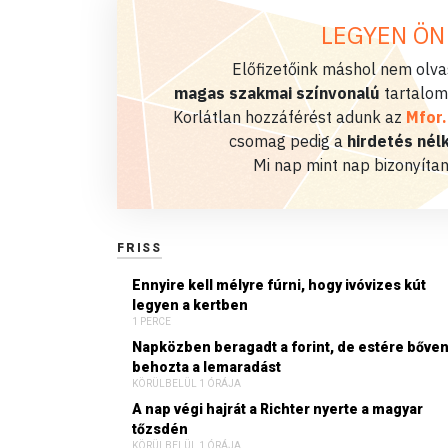
LEGYEN ÖN
Előfizetőink máshol nem olvas
magas szakmai színvonalú
tartalom
Korlátlan hozzáférést adunk az
Mfor
csomag pedig a
hirdetés nélk
Mi nap mint nap bizonyítan
FRISS
Ennyire kell mélyre fúrni, hogy ivóvizes kút
legyen a kertben
1 PERCE
Napközben beragadt a forint, de estére bőve
behozta a lemaradást
KÖRÜLBELÜL 1 ÓRÁJA
A nap végi hajrát a Richter nyerte a magyar
tőzsdén
KÖRÜLBELÜL 1 ÓRÁJA