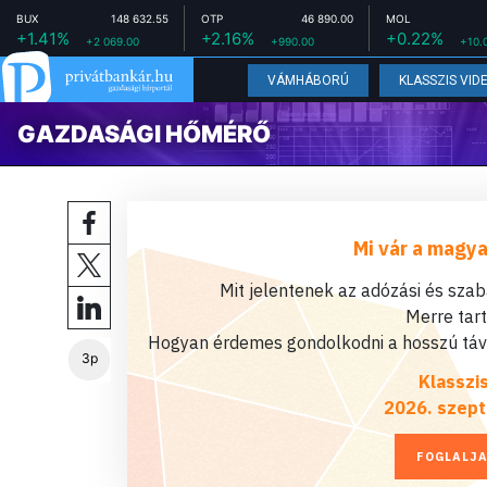
BUX
148 632.55
OTP
46 890.00
MOL
+1.41%
+2.16%
+0.22%
+2 069.00
+990.00
+10.
VÁMHÁBORÚ
KLASSZIS VID
GAZDASÁGI HŐMÉRŐ
Mi vár a magya
Mit jelentenek az adózási és sza
Merre tar
Hogyan érdemes gondolkodni a hosszú távú
3p
Klasszi
2026. szept
FOGLALJA