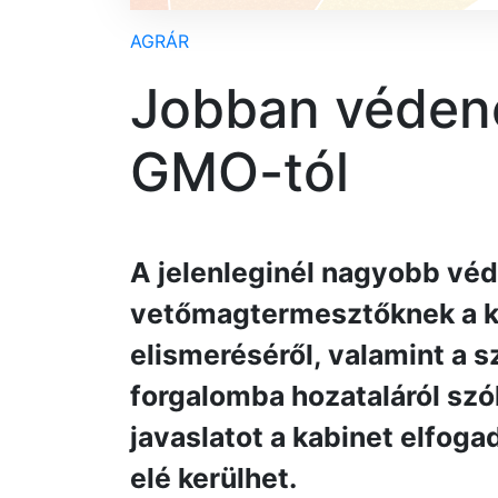
AGRÁR
Jobban védené
GMO-tól
A jelenleginél nagyobb véd
vetőmagtermesztőknek a ko
elismeréséről, valamint a s
forgalomba hozataláról szó
javaslatot a kabinet elfog
elé kerülhet.