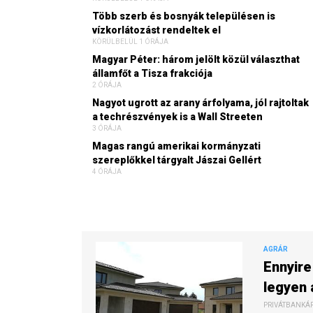
Több szerb és bosnyák településen is
vízkorlátozást rendeltek el
KÖRÜLBELÜL 1 ÓRÁJA
Magyar Péter: három jelölt közül választhat
államfőt a Tisza frakciója
2 ÓRÁJA
Nagyot ugrott az arany árfolyama, jól rajtoltak
a techrészvények is a Wall Streeten
3 ÓRÁJA
Magas rangú amerikai kormányzati
szereplőkkel tárgyalt Jászai Gellért
4 ÓRÁJA
AGRÁR
Ennyire
legyen 
PRIVÁTBANKÁR.