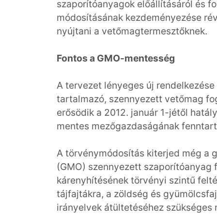
szaporítóanyagok előállításáról és f
módosításának kezdeményezése révé
nyújtani a vetőmagtermesztőknek.
Fontos a GMO-mentesség
A tervezet lényeges új rendelkezése
tartalmazó, szennyezett vetőmag f
erősödik a 2012. január 1-jétől hat
mentes mezőgazdaságának fenntartás
A törvénymódosítás kiterjed még a g
(GMO) szennyezett szaporítóanyag fe
kárenyhítésének törvényi szintű felt
tájfajtákra, a zöldség és gyümölcsf
irányelvek átültetéséhez szükséges 