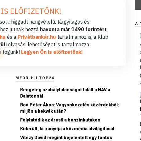
 IS ELŐFIZETŐNK!
ott, higgadt hangvételű, tárgyilagos és
A 
hoz jutnak hozzá
havonta már 1490 forintért
.
.hu
és a
Privátbankár.hu
tartalmaihoz is, a Klub
üli
olvasási lehetőséget is tartalmazza.
i fogunk!
Legyen Ön is előfizetőnk!
MFOR.HU TOP24
Rengeteg szabálytalanságot talált a NAV a
Balatonnál
Bod Péter Ákos: Vagyonkezelés közérdekből:
n
mi jön a kekvák után?
Folytatódik az áreső a benzinkutakon
Kiderült, ki irányítja a közmédia átvilágítását
Vitézy Dávid megint bejelentett egy fontos