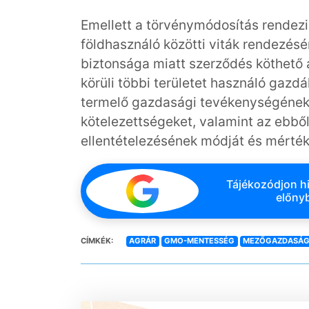
Emellett a törvénymódosítás rendezi 
földhasználó közötti viták rendezés
biztonsága miatt szerződés köthető a
körüli többi területet használó gazdá
termelő gazdasági tevékenységének 
kötelezettségeket, valamint az ebb
ellentételezésének módját és mértéké
Tájékozódjon hi
előnyb
CÍMKÉK:
AGRÁR
GMO-MENTESSÉG
MEZŐGAZDASÁ