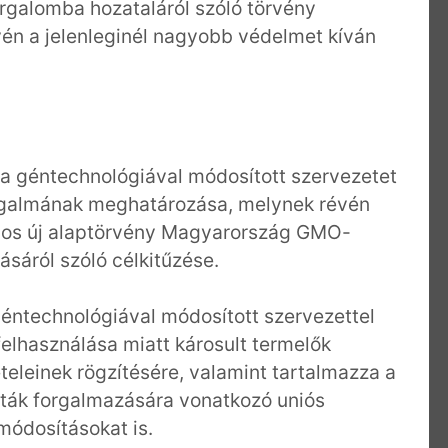
orgalomba hozataláról szóló törvény
n a jelenleginél nagyobb védelmet kíván
 a géntechnológiával módosított szervezetet
ogalmának meghatározása, melynek révén
ályos új alaptörvény Magyarország GMO-
áról szóló célkitűzése.
éntechnológiával módosított szervezettel
lhasználása miatt károsult termelők
ételeinek rögzítésére, valamint tartalmazza a
ajták forgalmazására vonatkozó uniós
módosításokat is.