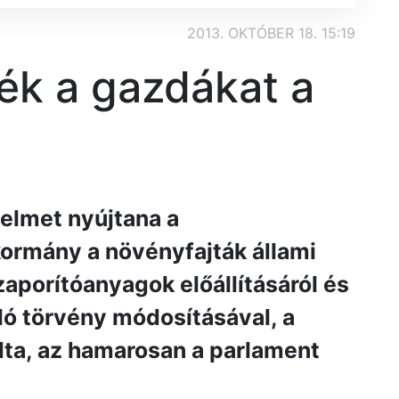
2013. OKTÓBER 18. 15:19
k a gazdákat a
elmet nyújtana a
rmány a növényfajták állami
zaporítóanyagok előállításáról és
ló törvény módosításával, a
adta, az hamarosan a parlament