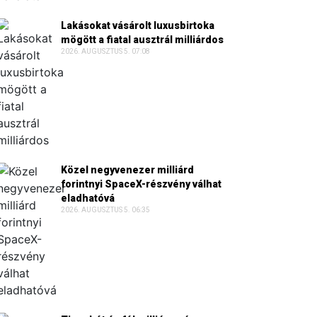
Lakásokat vásárolt luxusbirtoka
mögött a fiatal ausztrál milliárdos
2026. AUGUSZTUS 5. 07:08
Közel negyvenezer milliárd
forintnyi SpaceX-részvény válhat
eladhatóvá
2026. AUGUSZTUS 5. 06:35