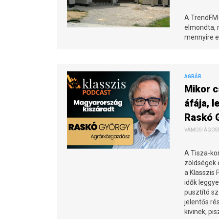
A TrendFM-n
elmondta, 
mennyire el
AGRÁR
Mikor 
áfája, 
Raskó 
VÁMOSI ÁGOSTO
A Tisza-ko
zöldségek é
a Klasszis
idők leggy
pusztító s
jelentős r
kivinek, pi