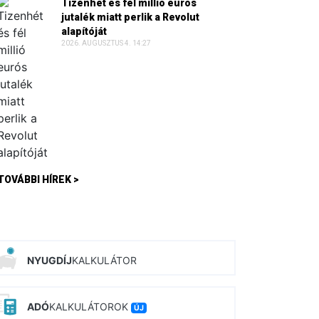
Tizenhét és fél millió eurós
jutalék miatt perlik a Revolut
alapítóját
2026. AUGUSZTUS 4. 14:27
TOVÁBBI HÍREK >
NYUGDÍJ
KALKULÁTOR
ADÓ
KALKULÁTOROK
ÚJ