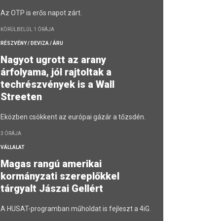
Az OTP is erős napot zárt.
KÖRÜLBELÜL 1 ÓRÁJA
RÉSZVÉNY / DEVIZA / ÁRU
Nagyot ugrott az arany
árfolyama, jól rajtoltak a
techrészvények is a Wall
Streeten
Eközben csökkent az európai gázár a tőzsdén.
3 ÓRÁJA
VÁLLALAT
Magas rangú amerikai
kormányzati szereplőkkel
tárgyalt Jászai Gellért
A HUSAT-programban műholdat is fejleszt a 4iG.