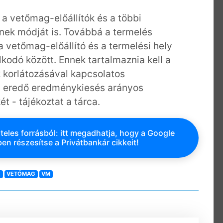
a vetőmag-előállítók és a többi
ének módját is. Továbbá a termelés
 vetőmag-előállító és a termelési hely
lkodó között. Ennek tartalmaznia kell a
korlátozásával kapcsolatos
ől eredő eredménykiesés arányos
t - tájékoztat a tárca.
teles forrásból: itt megadhatja, hogy a Google
en részesítse a Privátbankár cikkeit!
G
VETŐMAG
VM