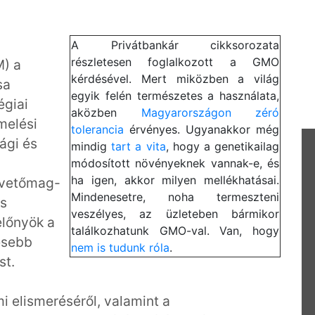
A Privátbankár cikksorozata
részletesen foglalkozott a GMO
M) a
kérdésével. Mert miközben a világ
sa
egyik felén természetes a használata,
égiai
aközben
Magyarországon zéró
melési
tolerancia
érvényes. Ugyanakkor még
ági és
mindig
tart a vita
, hogy a genetikailag
módosított növényeknek vannak-e, és
ha igen, akkor milyen mellékhatásai.
 vetőmag-
Mindenesetre, noha termeszteni
és
veszélyes, az üzleteben bármikor
előnyök a
találkozhatunk GMO-val. Van, hogy
esebb
nem is tudunk róla
.
st.
i elismeréséről, valamint a