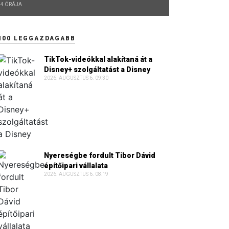
4 ÓRÁJA
100 LEGGAZDAGABB
TikTok-videókkal alakítaná át a
Disney+ szolgáltatást a Disney
2026. AUGUSZTUS 6. 09:30
Nyereségbe fordult Tibor Dávid
építőipari vállalata
2026. AUGUSZTUS 6. 08:19