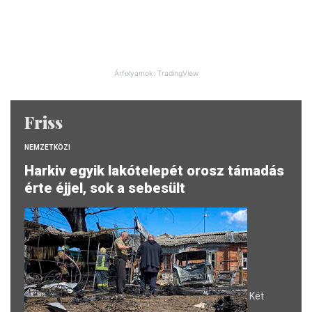
Árfolyamok: TradingView
Friss
NEMZETKÖZI
Harkiv egyik lakótelepét orosz támadás
érte éjjel, sok a sebesült
Két