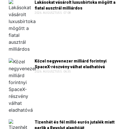
Lakásokat vásárolt luxusbirtoka mögött a
fiatal ausztrál milliárdos
2026. AUGUSZTUS 5. 07:08
Közel negyvenezer milliárd forintnyi
SpaceX-részvény válhat eladhatóvá
2026. AUGUSZTUS 5. 06:35
Tizenhét és fél millió eurós jutalék miatt
perlik a Revolut alapítóját