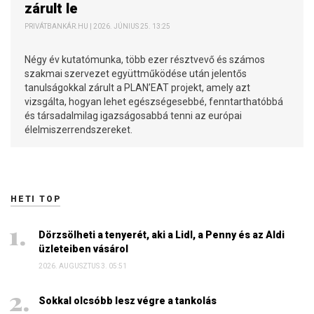
zárult le
PRIVÁTBANKÁR.HU | 2026. JÚNIUS 25. 13:25
Négy év kutatómunka, több ezer résztvevő és számos
szakmai szervezet együttműködése után jelentős
tanulságokkal zárult a PLAN’EAT projekt, amely azt
vizsgálta, hogyan lehet egészségesebbé, fenntarthatóbbá
és társadalmilag igazságosabbá tenni az európai
élelmiszerrendszereket.
HETI TOP
Dörzsölheti a tenyerét, aki a Lidl, a Penny és az Aldi
üzleteiben vásárol
2026. AUGUSZTUS 3. 05:51
Sokkal olcsóbb lesz végre a tankolás