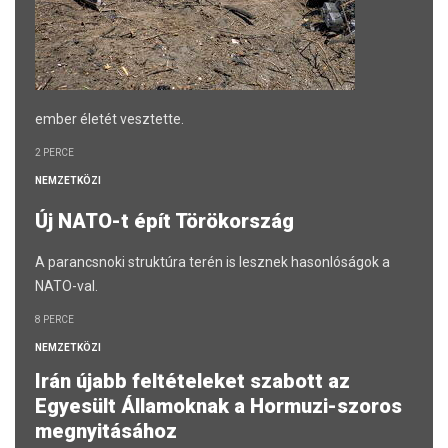
ember életét vesztette.
2 PERCE
NEMZETKÖZI
Új NATO-t épít Törökország
A parancsnoki struktúra terén is lesznek hasonlóságok a
NATO-val.
8 PERCE
NEMZETKÖZI
Irán újabb feltételeket szabott az
Egyesült Államoknak a Hormuzi-szoros
megnyitásához