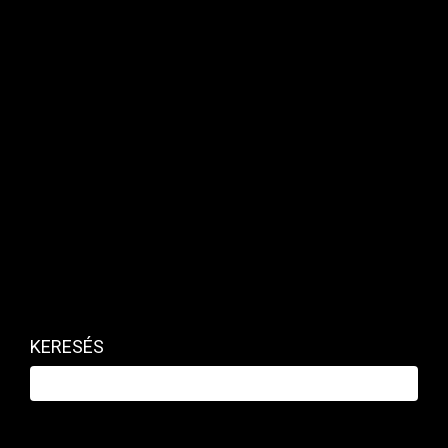
sikerült elérni, hogy szinte csak tranzitnak
használja Ukrajna az uniós államokat és ne adjon
el semmit Nyugat-Európában.
Kapcsolódó cikk
KERESÉS