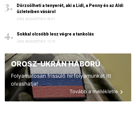
Dörzsölheti a tenyerét, aki a Lidl, a Penny és az Aldi
üzleteiben vásárol
2026. AUGUSZTUS 3. 05:51
Sokkal olcsóbb lesz végre a tankolás
2026. AUGUSZTUS 5. 12:10
OROSZ-UKRÁN HÁBORÚ
Folyamatosan frissülő hírfolyamunkat itt
olvashatja!
Tovább a mellékletre