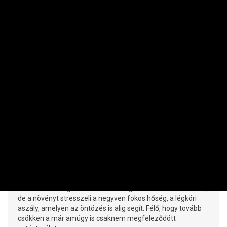
AGRÁR
Bajban a csemegekukorica: arat a hőség
és az aszály
SZIRMAI S. PÉTER | 2026. JÚNIUS 30. 11:01
Nemsokára megkezdődik a csemegekukorica betakarítása,
de a növényt stresszeli a negyven fokos hőség, a légköri
aszály, amelyen az öntözés is alig segít. Félő, hogy tovább
csökken a már amúgy is csaknem megfeleződött