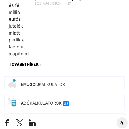
2026. AUGUSZTUS 4. 14:27
TOVÁBBI HÍREK >
NYUGDÍJ
KALKULÁTOR
ADÓ
KALKULÁTOROK
ÚJ
BÉR
KALKULÁTOROK
ÚJ
2p