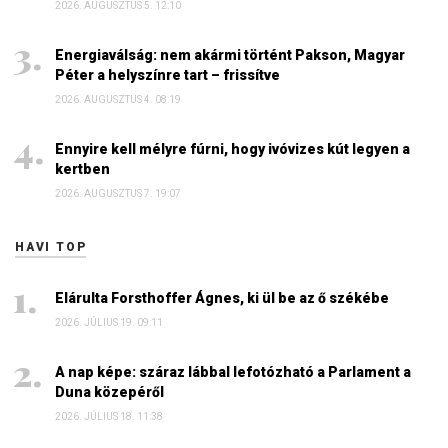
2026. AUGUSZTUS 5. 12:10
Energiaválság: nem akármi történt Pakson, Magyar
Péter a helyszínre tart – frissítve
2026. AUGUSZTUS 4. 08:19
Ennyire kell mélyre fúrni, hogy ivóvizes kút legyen a
kertben
2026. AUGUSZTUS 7. 19:07
HAVI TOP
Elárulta Forsthoffer Ágnes, ki ül be az ő székébe
2026. JÚLIUS 19. 09:11
A nap képe: száraz lábbal lefotózható a Parlament a
Duna közepéről
2026. JÚLIUS 18. 11:38