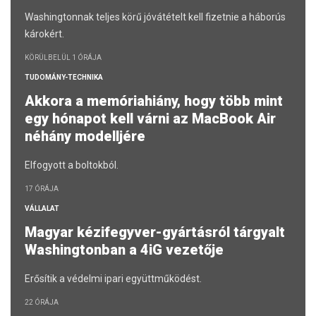
Washingtonnak teljes körű jóvátételt kell fizetnie a háborús
károkért.
KÖRÜLBELÜL 1 ÓRÁJA
TUDOMÁNY-TECHNIKA
Akkora a memóriahiány, hogy több mint
egy hónapot kell várni az MacBook Air
néhány modelljére
Elfogyott a boltokból.
17 ÓRÁJA
VÁLLALAT
Magyar kézifegyver-gyártásról tárgyalt
Washingtonban a 4iG vezetője
Erősítik a védelmi ipari együttműködést.
22 ÓRÁJA