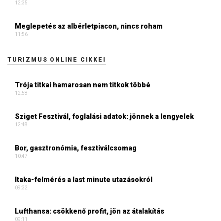
12:35
Meglepetés az albérletpiacon, nincs roham
11:56
TURIZMUS ONLINE CIKKEI
Trója titkai hamarosan nem titkok többé
12:58
Sziget Fesztivál, foglalási adatok: jönnek a lengyelek
12:48
Bor, gasztronómia, fesztiválcsomag
10:47
Itaka-felmérés a last minute utazásokról
09:32
Lufthansa: csökkenő profit, jön az átalakítás
09:11