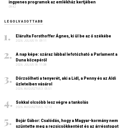
ingyenes programok az emlékház kertjében
09:42
LEGOLVASOTTABB
Elárulta Forsthoffer Ágnes, ki ül be az ő székébe
2026. JÚLIUS 19. 09:11
A nap képe: száraz lábbal lefotózható a Parlament a
Duna közepéről
2026. JÚLIUS 18. 11:38
Dörzsölheti a tenyerét, aki a Lidl, a Penny és az Aldi
üzleteiben vásárol
2026. AUGUSZTUS 3. 05:51
Sokkal olcsóbb lesz végre a tankolás
2026. AUGUSZTUS 5. 12:10
Bojár Gábor: Csalódás, hogy a Magyar-kormány nem
szüntette meg a rezsicsökkentést és az árrésstopot