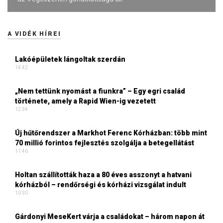
A VIDÉK HÍREI
Lakóépületek lángoltak szerdán
14:42
„Nem tettünk nyomást a fiunkra” – Egy egri család
története, amely a Rapid Wien-ig vezetett
12:34
Új hűtőrendszer a Markhot Ferenc Kórházban: több mint
70 millió forintos fejlesztés szolgálja a betegellátást
11:46
Holtan szállították haza a 80 éves asszonyt a hatvani
kórházból – rendőrségi és kórházi vizsgálat indult
10:30
Gárdonyi MeseKert várja a családokat – három napon át