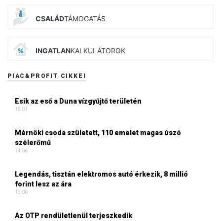
CSALÁD
TÁMOGATÁS
INGATLAN
KALKULÁTOROK
PIAC&PROFIT CIKKEI
Esik az eső a Duna vízgyűjtő területén
15:01
Mérnöki csoda született, 110 emelet magas úszó
szélerőmű
14:06
Legendás, tisztán elektromos autó érkezik, 8 millió
forint lesz az ára
13:06
Az OTP rendületlenül terjeszkedik