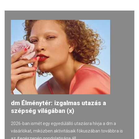
dm Élménytér: izgalmas utazás a
szépség világában (x)
2026-ban ismét egy egyedülálló utazásra hívja a dm a
vásárlókat, miközben aktivitásaik fókuszában továbbra is
az #egészenén gondolatisága áll.