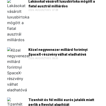
Lakásokat vásárolt luxusbirtoka mögött a
fiatal ausztrál milliárdos
2026. AUGUSZTUS 5. 07:08
Közel negyvenezer milliárd forintnyi
SpaceX-részvény válhat eladhatóvá
2026. AUGUSZTUS 5. 06:35
Tizenhét és fél millió eurós jutalék miatt
perlik a Revolut alapítóját