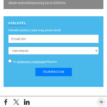
alkalmazkodóképesség kerül előtérbe
HÍRLEVÉL
Feliratkozáshoz adja meg email címét:
Az
adatkezelési nyilatkozatot
elfogadom.
FELIRATKOZOM
24
TOP
2p