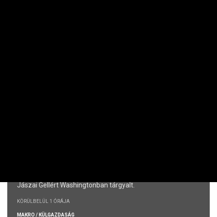
Csak a
Mol és a Richter tartja magát.
22 PERCE
VÁLLALAT
Újabb nagy lépésre készülhet a 4iG
Amerikában
Jászai Gellért Washingtonban tárgyalt.
KÖRÜLBELÜL 1 ÓRÁJA
MAKRO / KÜLGAZDASÁG