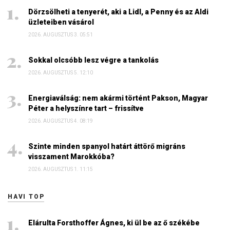
Dörzsölheti a tenyerét, aki a Lidl, a Penny és az Aldi
üzleteiben vásárol
2026. AUGUSZTUS 3. 05:51
Sokkal olcsóbb lesz végre a tankolás
2026. AUGUSZTUS 5. 12:10
Energiaválság: nem akármi történt Pakson, Magyar
Péter a helyszínre tart – frissítve
2026. AUGUSZTUS 4. 08:19
Szinte minden spanyol határt áttörő migráns
visszament Marokkóba?
2026. AUGUSZTUS 1. 11:15
HAVI TOP
Elárulta Forsthoffer Ágnes, ki ül be az ő székébe