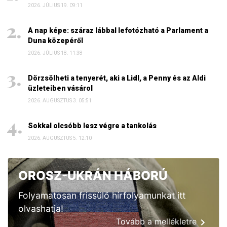
2026. JÚLIUS 19. 09:11
A nap képe: száraz lábbal lefotózható a Parlament a
Duna közepéről
2026. JÚLIUS 18. 11:38
Dörzsölheti a tenyerét, aki a Lidl, a Penny és az Aldi
üzleteiben vásárol
2026. AUGUSZTUS 3. 05:51
Sokkal olcsóbb lesz végre a tankolás
2026. AUGUSZTUS 5. 12:10
OROSZ-UKRÁN HÁBORÚ
Folyamatosan frissülő hírfolyamunkat itt
olvashatja!
Tovább a mellékletre