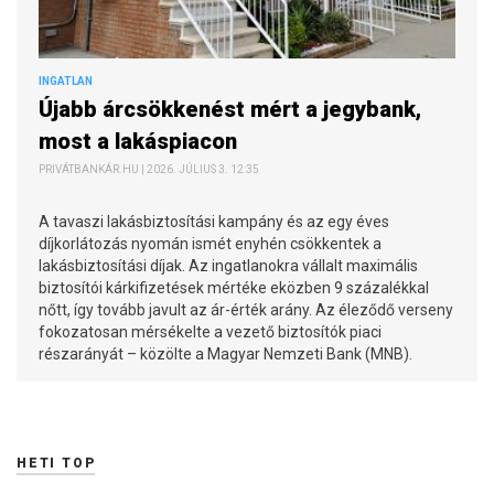
INGATLAN
Újabb árcsökkenést mért a jegybank,
most a lakáspiacon
PRIVÁTBANKÁR.HU | 2026. JÚLIUS 3. 12:35
A tavaszi lakásbiztosítási kampány és az egy éves
díjkorlátozás nyomán ismét enyhén csökkentek a
lakásbiztosítási díjak. Az ingatlanokra vállalt maximális
biztosítói kárkifizetések mértéke eközben 9 százalékkal
nőtt, így tovább javult az ár-érték arány. Az éleződő verseny
fokozatosan mérsékelte a vezető biztosítók piaci
részarányát – közölte a Magyar Nemzeti Bank (MNB).
HETI TOP