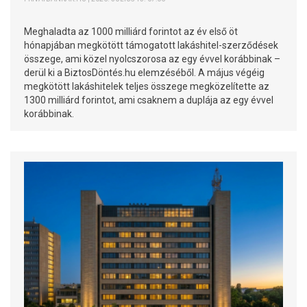
Meghaladta az 1000 milliárd forintot az év első öt
hónapjában megkötött támogatott lakáshitel-szerződések
összege, ami közel nyolcszorosa az egy évvel korábbinak –
derül ki a BiztosDöntés.hu elemzéséből. A május végéig
megkötött lakáshitelek teljes összege megközelítette az
1300 milliárd forintot, ami csaknem a duplája az egy évvel
korábbinak.