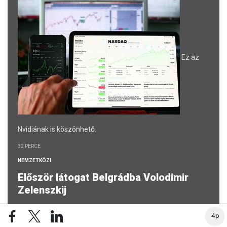
Ez az
Nvidiának is köszönhető.
32 PERCE
NEMZETKÖZI
Először látogat Belgrádba Volodimir
Zelenszkij
Hónapokig húzódott a találkozó előkészítése.
4p