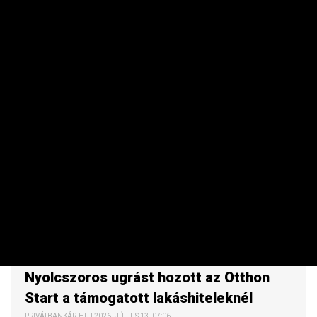
INGATLAN
Nyolcszoros ugrást hozott az Otthon
Start a támogatott lakáshiteleknél
PRIVÁTBANKÁR.HU | 2026. JÚLIUS 13. 07:06