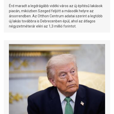
Érd maradt a legdrágább vidéki város az új építésű lakások
piacán, miközben Szeged feljött a második helyre az
ársorrendben. Az Otthon Centrum adatai szerint a legtöbb
új lakás továbbra is Debrecenben épül, ahol az átlagos
négyzetméterár eléri az 1,3 millió forintot.