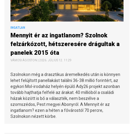
INGATLAN
Mennyit ér az ingatlanom? Szolnok
felzárkózott, hétszeresére drágultak a
panelek 2015 óta
VÁMOSI ÁGOSTON | 2026. JÚLIUS 12. 11:29
Szolnokon még a drasztikus áremelkedés után is könnyen
lehet felújított panellakást találni 36-38 millió forintért, az
egykori Mol-irodaház helyén épülő Ady26 projekt azonban
tovább hajthatja felfelé az árakat. 40 millióból a családi
házak között is bő a választék, nem beszélve a
szomszédos, Pest megyei Abonyról. A Mennyit ér az
ingatlanom? ezen a héten a fővárostól 70 percre,
Szolnokon nézett körbe.