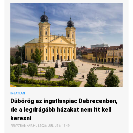
INGATLAN
Dübörög az ingatlanpiac Debrecenben,
de a legdrágább házakat nem itt kell
keresni
PRIVÁTBANKÁR.HU | 2026. JÚLIUS 6. 13:49