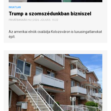
INGATLAN
Trump a szomszédunkban bizniszel
PRIVÁTBANKÁR.HU | 2026. JÚLIUS 5. 15:22
Az amerikai elnök családja Kolozsváron is luxusingatlanokat
épít.