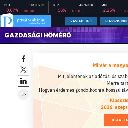
BUX
148 085.97
OTP
46 750.00
MOL
-0.67%
-1.06%
-2.25%
-999.00
-500.00
-106.
VÁMHÁBORÚ
KLASSZIS VID
GAZDASÁGI HŐMÉRŐ
Mi vár a magya
Mit jelentenek az adózási és sza
Merre tar
Hogyan érdemes gondolkodni a hosszú távú
6p
Klasszi
2026. szept
FOGLALJA