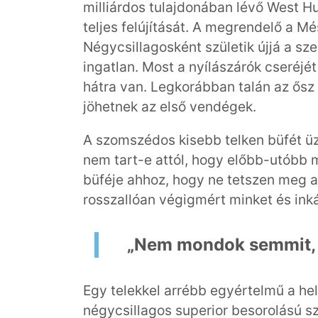
milliárdos tulajdonában lévő West H
teljes felújítását. A megrendelő a M
Négycsillagosként születik újjá a sz
ingatlan. Most a nyílászárók cseréjé
hátra van. Legkorábban talán az ősz 
jöhetnek az első vendégek.
A szomszédos kisebb telken büfét ü
nem tart-e attól, hogy előbb-utóbb m
büféje ahhoz, hogy ne tetszen meg a 
rosszallóan végigmért minket és ink
„Nem mondok semmit, 
Egy telekkel arrébb egyértelmű a hel
négycsillagos superior besorolású sz