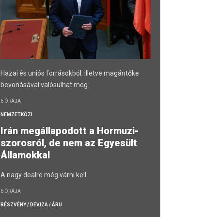
Hazai és uniós forrásokból, illetve magántőke
bevonásával valósulhat meg.
6 ÓRÁJA
NEMZETKÖZI
Irán megállapodott a Hormuzi-
szorosról, de nem az Egyesült
Államokkal
A nagy dealre még várni kell.
6 ÓRÁJA
RÉSZVÉNY / DEVIZA / ÁRU