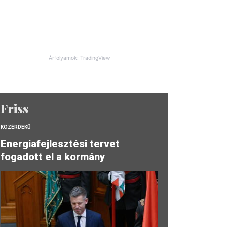
Árfolyamok: TradingView
Friss
KÖZÉRDEKŰ
Energiafejlesztési tervet
fogadott el a kormány