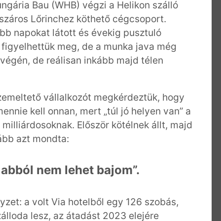
ungária Bau (WHB) végzi a Helikon szálló
észáros Lőrinchez köthető cégcsoport.
ebb napokat látott és évekig pusztuló
t figyelhettük meg, de a munka java még
végén, de reálisan inkább majd télen
zemeltető vállalkozót megkérdeztük, hogy
ennie kell onnan, mert „túl jó helyen van” a
milliárdosoknak. Először kötélnek állt, majd
ább azt mondta:
abból nem lehet bajom”.
yzet: a volt Via hotelből egy 126 szobás,
álloda lesz, az átadást 2023 elejére