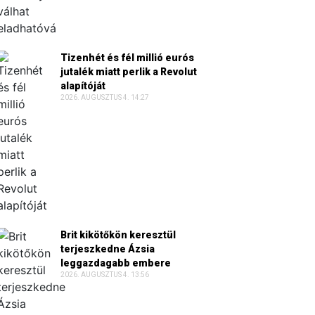
Tizenhét és fél millió eurós
jutalék miatt perlik a Revolut
alapítóját
2026. AUGUSZTUS 4. 14:27
Brit kikötőkön keresztül
terjeszkedne Ázsia
leggazdagabb embere
2026. AUGUSZTUS 4. 13:56