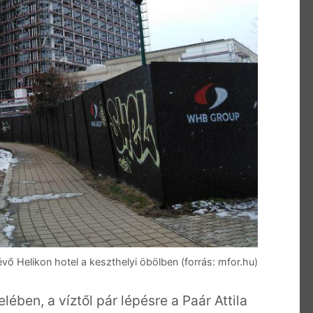
 lévő Helikon hotel a keszthelyi öbölben (forrás: mfor.hu)
lében, a víztől pár lépésre a Paár Attila