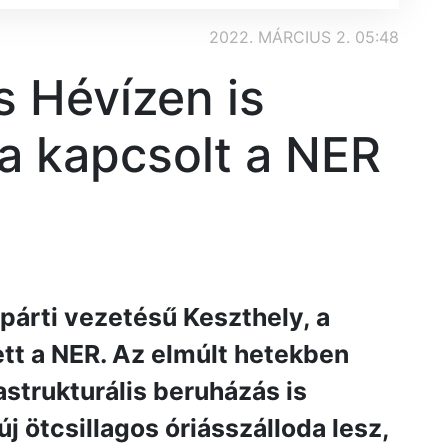
2022. MÁRCIUS 2. 05:48
s Hévízen is
ra kapcsolt a NER
árti vezetésű Keszthely, a
tt a NER. Az elmúlt hetekben
astrukturális beruházás is
j ötcsillagos óriásszálloda lesz,