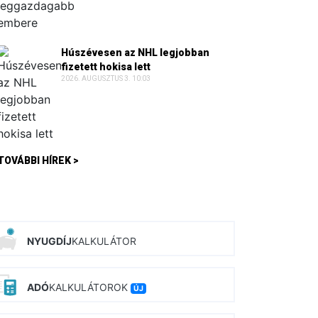
Húszévesen az NHL legjobban
fizetett hokisa lett
2026. AUGUSZTUS 3. 10:03
TOVÁBBI HÍREK >
NYUGDÍJ
KALKULÁTOR
ADÓ
KALKULÁTOROK
ÚJ