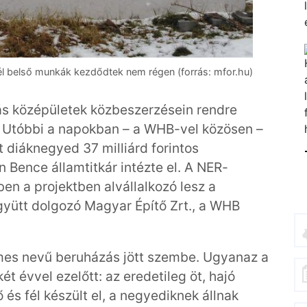
nél belső munkák kezdődtek nem régen (forrás: mfor.hu)
más középületek közbeszerzésein rendre
t. Utóbbi a napokban – a WHB-vel közösen –
 diáknegyed 37 milliárd forintos
n Bence államtitkár intézte el. A NER-
en a projektben alvállalkozó lesz a
gyütt dolgozó Magyar Építő Zrt., a WHB
mes nevű beruházás jött szembe. Ugyanaz a
t évvel ezelőtt: az eredetileg öt, hajó
és fél készült el, a negyediknek állnak