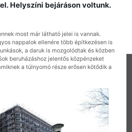
el. Helyszíni bejáráson voltunk.
nek most már látható jelei is vannak.
gyos nappalok ellenére több építkezésen is
munkások, a daruk is mozgolódtak és közben
 Sok beruházáshoz jelentős közpénzeket
amiknek a túlnyomó része erősen kötődik a