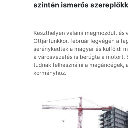
szintén ismerős szereplőkk
Keszthelyen valami megmozdult és en
Ottjártunkkor, február legvégén a fa
serénykedtek a magyar és külföldi 
a városvezetés is berúgta a motort.
tudnak felhasználni a magáncégek, 
kormányhoz.