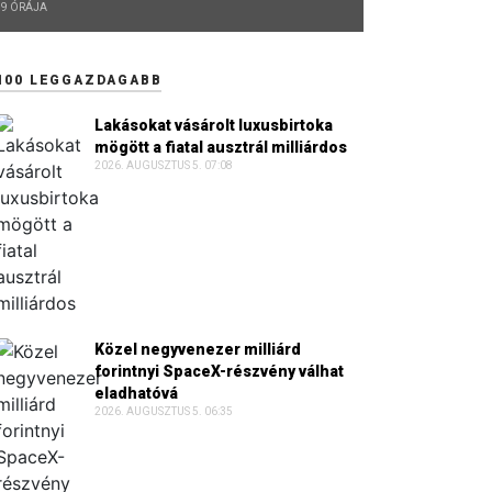
9 ÓRÁJA
100 LEGGAZDAGABB
Lakásokat vásárolt luxusbirtoka
mögött a fiatal ausztrál milliárdos
2026. AUGUSZTUS 5. 07:08
Közel negyvenezer milliárd
forintnyi SpaceX-részvény válhat
eladhatóvá
2026. AUGUSZTUS 5. 06:35