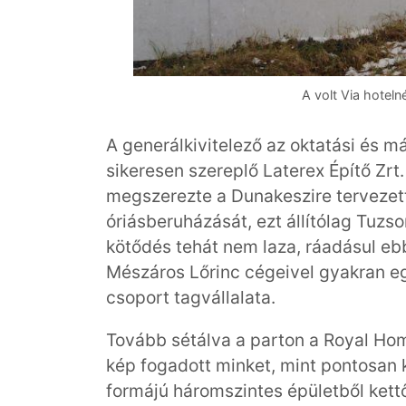
A volt Via hotel
A generálkivitelező az oktatási és 
sikeresen szereplő Laterex Építő Zr
megszerezte a Dunakeszire tervezett
óriásberuházását, ezt állítólag Tuzso
kötődés tehát nem laza, ráadásul ebb
Mészáros Lőrinc cégeivel gyakran e
csoport tagvállalata.
Tovább sétálva a parton a Royal Ho
kép fogadott minket, mint pontosan ké
formájú háromszintes épületből kettő 