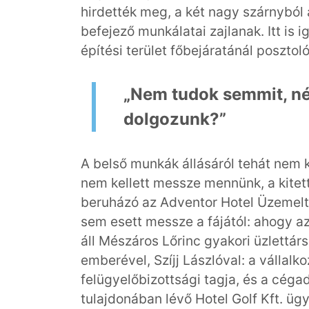
hirdették meg, a két nagy szárnyból
befejező munkálatai zajlanak. Itt is 
építési terület főbejáratánál posztol
„Nem tudok semmit, né
dolgozunk?”
A belső munkák állásáról tehát nem k
nem kellett messze mennünk, a kitett 
beruházó az Adventor Hotel Üzemelte
sem esett messze a fájától: ahogy a
áll Mészáros Lőrinc gyakori üzlettá
emberével, Szíjj Lászlóval: a vállal
felügyelőbizottsági tagja, és a cégad
tulajdonában lévő Hotel Golf Kft. üg