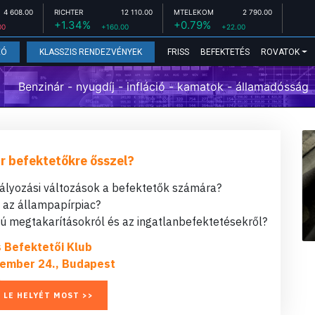
4 608.00
RICHTER
12 110.00
MTELEKOM
2 790.00
+1.34%
+0.79%
00
+160.00
+22.00
FRISS
BEFEKTETÉS
ROVATOK
EÓ
KLASSZIS RENDEZVÉNYEK
Benzinár - nyugdíj - infláció - kamatok - államadósság
r befektetőkre ősszel?
bályozási változások a befektetők számára?
t az állampapírpiac?
 megtakarításokról és az ingatlanbefektetésekről?
s Befektetői Klub
ember 24., Budapest
 LE HELYÉT MOST >>