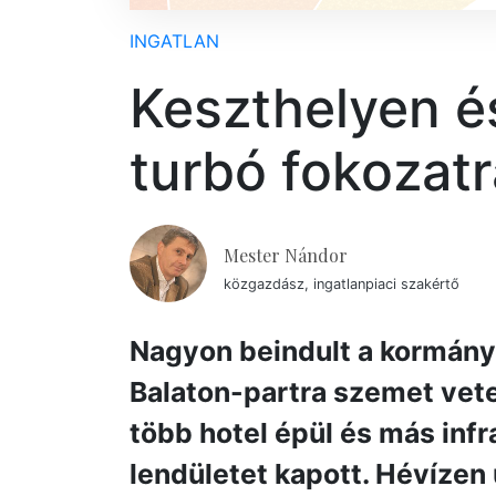
INGATLAN
Keszthelyen é
turbó fokozat
Mester Nándor
közgazdász, ingatlanpiaci szakértő
Nagyon beindult a kormányp
Balaton-partra szemet vete
több hotel épül és más infr
lendületet kapott. Hévízen ú