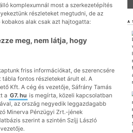
 álló komplexumnál most a szerkezetépítés
igyekeztünk részleteket megtudni, de az
ó kobakos alak csak azt hajtogatta:
A 
zze meg, nem látja, hogy
aptunk friss információkat, de szerencsére
tábla fontos részleteket árult el. A
tő Kft. A cég és vezetője, Sáfrány Tamás
zt a
G7. hu
is megírta, közeli kapcsolatban
rsával, az ország negyedik leggazdagabb
kozó Minerva Pénzügyi Zrt.-jének
atbázis szerint a szintén Szíjj László
yvezetője.