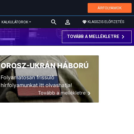
ÁRFOLYAMOK
KLASSZIS ELŐFIZETÉS
KALKULÁTOROK
TOVÁBB A MELLÉKLETRE
OROSZ-UKRÁN HÁBORÚ
Folyamatosan frissülő
hírfolyamunkat itt olvashatja!
Tovább a mellékletre