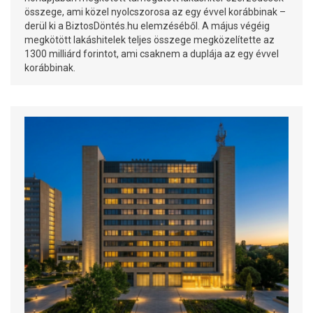
összege, ami közel nyolcszorosa az egy évvel korábbinak –
derül ki a BiztosDöntés.hu elemzéséből. A május végéig
megkötött lakáshitelek teljes összege megközelítette az
1300 milliárd forintot, ami csaknem a duplája az egy évvel
korábbinak.