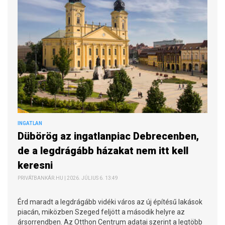
INGATLAN
Dübörög az ingatlanpiac Debrecenben,
de a legdrágább házakat nem itt kell
keresni
PRIVÁTBANKÁR.HU | 2026. JÚLIUS 6. 13:49
Érd maradt a legdrágább vidéki város az új építésű lakások
piacán, miközben Szeged feljött a második helyre az
ársorrendben. Az Otthon Centrum adatai szerint a legtöbb