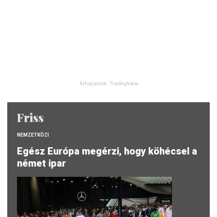
Árfolyamok: TradingView
Friss
NEMZETKÖZI
Egész Európa megérzi, hogy köhécsel a
német ipar