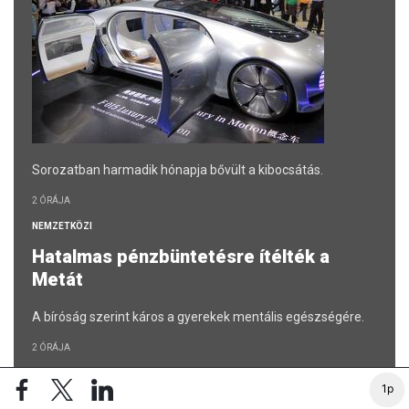
Sorozatban harmadik hónapja bővült a kibocsátás.
2 ÓRÁJA
NEMZETKÖZI
Hatalmas pénzbüntetésre ítélték a
Metát
A bíróság szerint káros a gyerekek mentális egészségére.
2 ÓRÁJA
RÉSZVÉNY / DEVIZA / ÁRU
1p