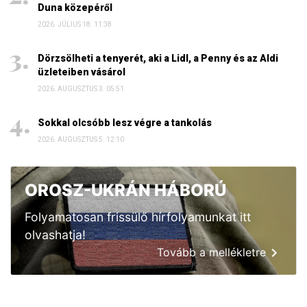
Duna közepéről
2026. JÚLIUS 18. 11:38
Dörzsölheti a tenyerét, aki a Lidl, a Penny és az Aldi
üzleteiben vásárol
2026. AUGUSZTUS 3. 05:51
Sokkal olcsóbb lesz végre a tankolás
2026. AUGUSZTUS 5. 12:10
OROSZ-UKRÁN HÁBORÚ
Folyamatosan frissülő hírfolyamunkat itt
olvashatja!
Tovább a mellékletre