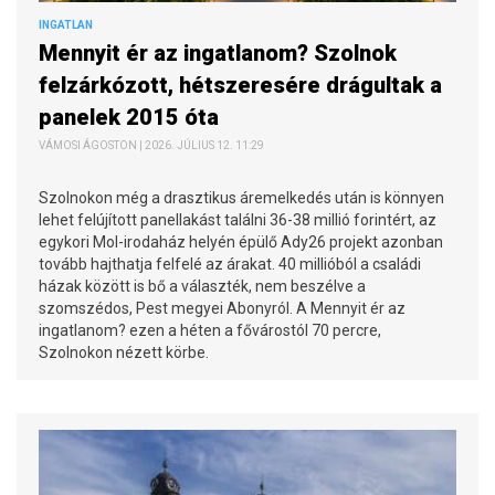
INGATLAN
Mennyit ér az ingatlanom? Szolnok
felzárkózott, hétszeresére drágultak a
panelek 2015 óta
VÁMOSI ÁGOSTON | 2026. JÚLIUS 12. 11:29
Szolnokon még a drasztikus áremelkedés után is könnyen
lehet felújított panellakást találni 36-38 millió forintért, az
egykori Mol-irodaház helyén épülő Ady26 projekt azonban
tovább hajthatja felfelé az árakat. 40 millióból a családi
házak között is bő a választék, nem beszélve a
szomszédos, Pest megyei Abonyról. A Mennyit ér az
ingatlanom? ezen a héten a fővárostól 70 percre,
Szolnokon nézett körbe.