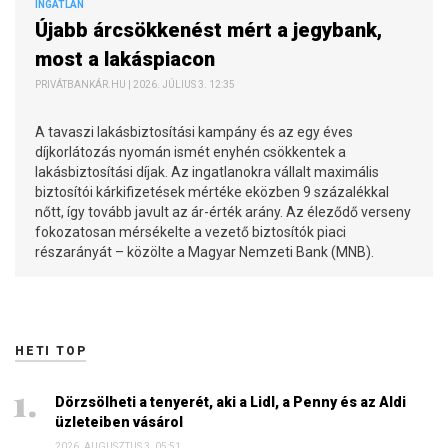
INGATLAN
Újabb árcsökkenést mért a jegybank,
most a lakáspiacon
PRIVÁTBANKÁR.HU | 2026. JÚLIUS 3. 12:35
A tavaszi lakásbiztosítási kampány és az egy éves
díjkorlátozás nyomán ismét enyhén csökkentek a
lakásbiztosítási díjak. Az ingatlanokra vállalt maximális
biztosítói kárkifizetések mértéke eközben 9 százalékkal
nőtt, így tovább javult az ár-érték arány. Az éleződő verseny
fokozatosan mérsékelte a vezető biztosítók piaci
részarányát – közölte a Magyar Nemzeti Bank (MNB).
HETI TOP
Dörzsölheti a tenyerét, aki a Lidl, a Penny és az Aldi
üzleteiben vásárol
2026. AUGUSZTUS 3. 05:51