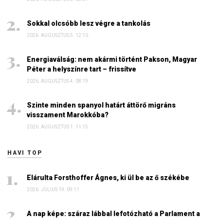
Sokkal olcsóbb lesz végre a tankolás
2026. AUGUSZTUS 5. 12:10
Energiaválság: nem akármi történt Pakson, Magyar
Péter a helyszínre tart – frissítve
2026. AUGUSZTUS 4. 08:19
Szinte minden spanyol határt áttörő migráns
visszament Marokkóba?
2026. AUGUSZTUS 1. 11:15
HAVI TOP
Elárulta Forsthoffer Ágnes, ki ül be az ő székébe
2026. JÚLIUS 19. 09:11
A nap képe: száraz lábbal lefotózható a Parlament a