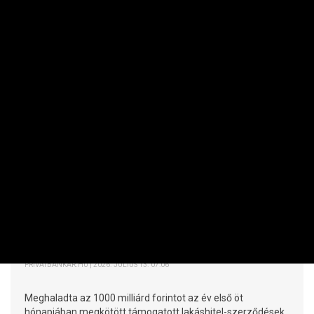
INGATLAN
Nyolcszoros ugrást hozott az Otthon
Start a támogatott lakáshiteleknél
PRIVÁTBANKÁR.HU | 2026. JÚLIUS 13. 07:06
Meghaladta az 1000 milliárd forintot az év első öt
hónapjában megkötött támogatott lakáshitel-szerződések