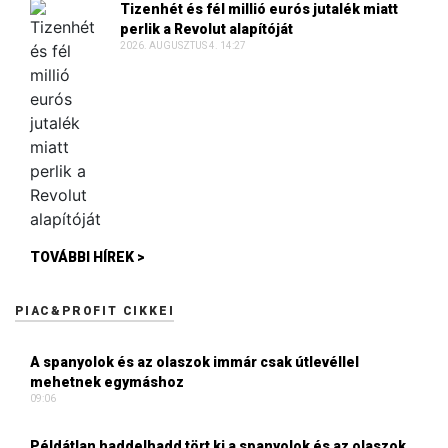
Tizenhét és fél millió eurós jutalék miatt
perlik a Revolut alapítóját
2026. AUGUSZTUS 4. 14:27
TOVÁBBI HÍREK >
PIAC&PROFIT CIKKEI
A spanyolok és az olaszok immár csak útlevéllel
mehetnek egymáshoz
09:06
Példátlan haddelhadd tört ki a spanyolok és az olaszok