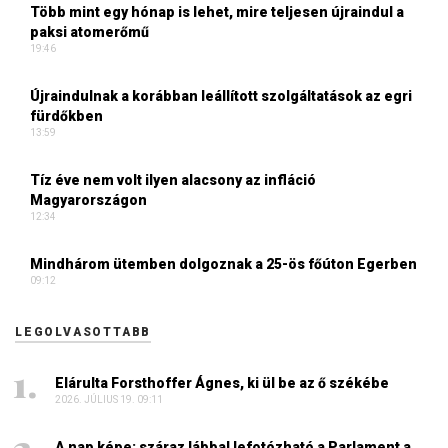
Több mint egy hónap is lehet, mire teljesen újraindul a
paksi atomerőmű
19:46
Újraindulnak a korábban leállított szolgáltatások az egri
fürdőkben
13:59
Tíz éve nem volt ilyen alacsony az infláció
Magyarországon
12:34
Mindhárom ütemben dolgoznak a 25-ös főúton Egerben
09:12
LEGOLVASOTTABB
Elárulta Forsthoffer Ágnes, ki ül be az ő székébe
2026. JÚLIUS 19. 09:11
A nap képe: száraz lábbal lefotózható a Parlament a