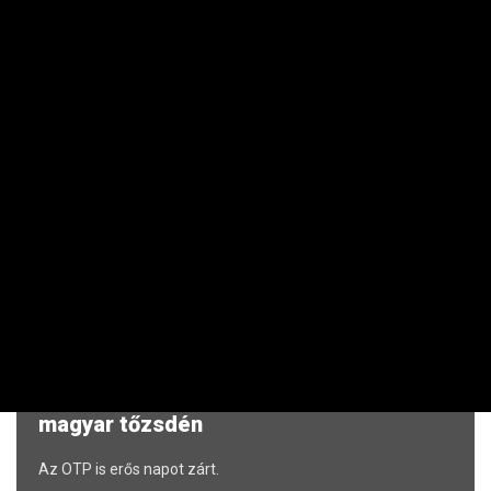
14 ÓRÁJA
AGRÁR
Ennyire kell mélyre fúrni, hogy ivóvizes
kút legyen a kertben
14 ÓRÁJA
RÉSZVÉNY / DEVIZA / ÁRU
Napközben beragadt a forint, de estére
bőven behozta a lemaradást
A végén a forint lett az erősebb.
15 ÓRÁJA
RÉSZVÉNY / DEVIZA / ÁRU
A nap végi hajrát a Richter nyerte a
magyar tőzsdén
Az OTP is erős napot zárt.