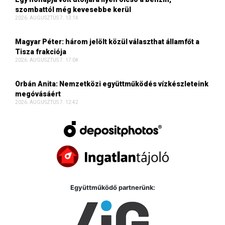
szombattól még kevesebbe kerül
2026. AUGUSZTUS 7. 13:14
Magyar Péter: három jelölt közül választhat államfőt a
Tisza frakciója
2026. AUGUSZTUS 7. 17:04
Orbán Anita: Nemzetközi együttműködés vízkészleteink
megóvásáért
2026. AUGUSZTUS 7. 12:42
Együttműködő partnerünk: