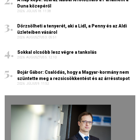
Duna közepéről
2026. JÚLIUS 18. 11:38
Dörzsölheti a tenyerét, aki a Lidl, a Penny és az Aldi
üzleteiben vásárol
2026. AUGUSZTUS 3. 05:51
Sokkal olcsóbb lesz végre a tankolás
2026. AUGUSZTUS 5. 12:10
Bojár Gábor: Csalódás, hogy a Magyar-kormány nem
szüntette meg a rezsicsökkentést és az árrésstopot
2026. JÚLIUS 9. 11:52