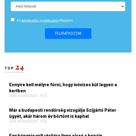
Az
adatkezelési nyilatkozatot
elfogadom.
FELIRATKOZOM
24
TOP
Ennyire kell mélyre fúrni, hogy ivóvizes kút legyen a
kertben
2026. AUGUSZTUS 7. 19:07
Már a budapesti rendőrség vizsgálja Szijjártó Péter
ügyét, akár három év börtönt is kaphat
2026. AUGUSZTUS 7. 14:02
Egy hónapja volt utoljára ilyen olcsó a benzin,