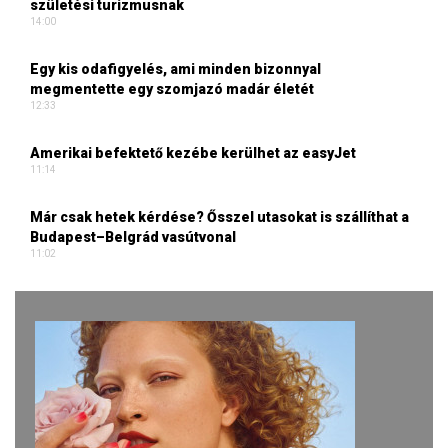
születési turizmusnak
14:00
Egy kis odafigyelés, ami minden bizonnyal
megmentette egy szomjazó madár életét
12:33
Amerikai befektető kezébe kerülhet az easyJet
11:14
Már csak hetek kérdése? Ősszel utasokat is szállíthat a
Budapest–Belgrád vasútvonal
11:02