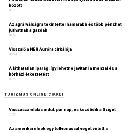
között
08:19
Az agrárválságra tekintettel hamarabb és több pénzhet
juthatnak a gazdák
07:57
Visszalő a NER Auróra cirkálója
06:50
A láthatatlan iparág: így lehetne javítani a menzai és a
kórházi étkeztetést
05:23
TURIZMUS ONLINE CIKKEI
Visszaszámlálás indul: pár nap, és kezdődik a Sziget
20:53
Az amerikai elnök egy tollvonással véget vetett a