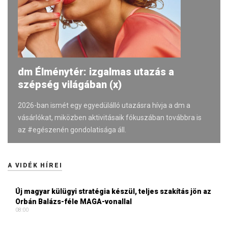
dm Élménytér: izgalmas utazás a
szépség világában (x)
2026-ban ismét egy egyedülálló utazásra hívja a dm a
vásárlókat, miközben aktivitásaik fókuszában továbbra is
az #egészenén gondolatisága áll.
A VIDÉK HÍREI
Új magyar külügyi stratégia készül, teljes szakítás jön az
Orbán Balázs-féle MAGA-vonallal
08:00