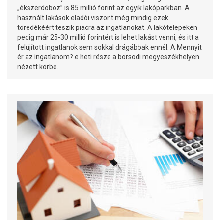
„ékszerdoboz” is 85 millió forint az egyik lakóparkban. A
használt lakások eladói viszont még mindig ezek
töredékéért teszik piacra az ingatlanokat. A lakótelepeken
pedig már 25-30 millió forintért is lehet lakást venni, és itt a
felújított ingatlanok sem sokkal drágábbak ennél. A Mennyit
ér az ingatlanom? e heti része a borsodi megyeszékhelyen
nézett körbe.