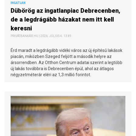
INGATLAN
Dübörög az ingatlanpiac Debrecenben,
de a legdrágább házakat nem itt kell
keresni
PRIVÁTBANKÁR.HU | 2026. JÚLIUS 6. 13:49
Érd maradt a legdrágább vidéki város az új építésű lakások
piacán, miközben Szeged feljött a második helyre az
ársorrendben. Az Otthon Centrum adatai szerint a legtöbb
új lakás továbbra is Debrecenben épül, ahol az átlagos
négyzetméterár eléri az 1,3 millió forintot.