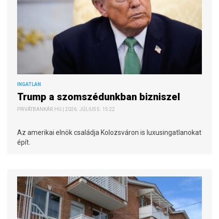
INGATLAN
Trump a szomszédunkban bizniszel
PRIVÁTBANKÁR.HU | 2026. JÚLIUS 5. 15:22
Az amerikai elnök családja Kolozsváron is luxusingatlanokat
épít.