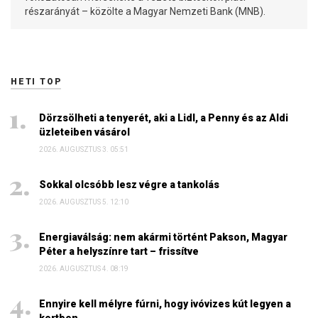
részarányát – közölte a Magyar Nemzeti Bank (MNB).
HETI TOP
Dörzsölheti a tenyerét, aki a Lidl, a Penny és az Aldi
üzleteiben vásárol
2026. AUGUSZTUS 3. 05:51
Sokkal olcsóbb lesz végre a tankolás
2026. AUGUSZTUS 5. 12:10
Energiaválság: nem akármi történt Pakson, Magyar
Péter a helyszínre tart – frissítve
2026. AUGUSZTUS 4. 08:19
Ennyire kell mélyre fúrni, hogy ivóvizes kút legyen a