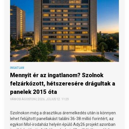
INGATLAN
Mennyit ér az ingatlanom? Szolnok
felzárkózott, hétszeresére drágultak a
panelek 2015 óta
VÁMOSI ÁGOSTON | 2026. JÚLIUS 12. 11:29
Szolnokon még a drasztikus áremelkedés után is könnyen
lehet felújított panellakást találni 36-38 millió forintért, az
egykori Mol-irodaház helyén épülő Ady26 projekt azonban