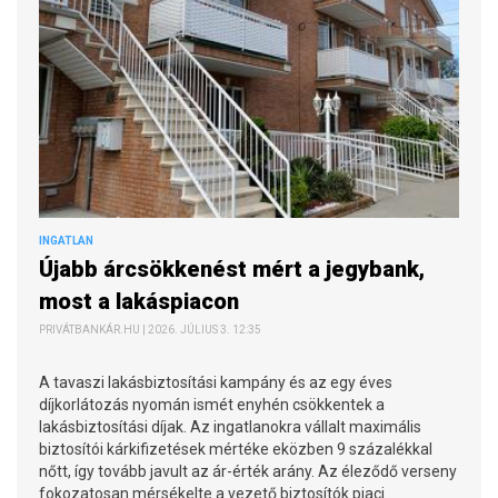
INGATLAN
Újabb árcsökkenést mért a jegybank,
most a lakáspiacon
PRIVÁTBANKÁR.HU | 2026. JÚLIUS 3. 12:35
A tavaszi lakásbiztosítási kampány és az egy éves
díjkorlátozás nyomán ismét enyhén csökkentek a
lakásbiztosítási díjak. Az ingatlanokra vállalt maximális
biztosítói kárkifizetések mértéke eközben 9 százalékkal
nőtt, így tovább javult az ár-érték arány. Az éleződő verseny
fokozatosan mérsékelte a vezető biztosítók piaci