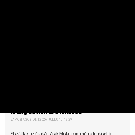
INGATLAN
Mennyit ér az ingatlanom? Ezen a
megyeszékhelyen 25-30 millió forintért
is alig kelnek el a lakások
VÁMOSI ÁGOSTON | 2026. JÚLIUS 15. 18:29
Elszálltak az újlakás-árak Miskolcon, még a legkisebb