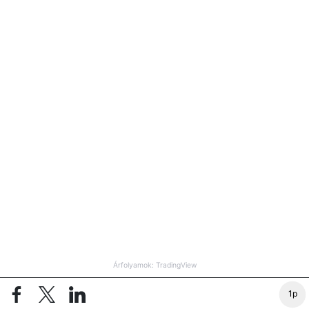
Árfolyamok: TradingView
1p