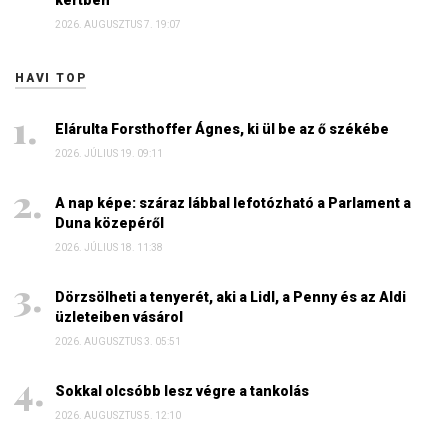
kertben
2026. AUGUSZTUS 7. 19:07
HAVI TOP
Elárulta Forsthoffer Ágnes, ki ül be az ő székébe
2026. JÚLIUS 19. 09:11
A nap képe: száraz lábbal lefotózható a Parlament a
Duna közepéről
2026. JÚLIUS 18. 11:38
Dörzsölheti a tenyerét, aki a Lidl, a Penny és az Aldi
üzleteiben vásárol
2026. AUGUSZTUS 3. 05:51
Sokkal olcsóbb lesz végre a tankolás
2026. AUGUSZTUS 5. 12:10