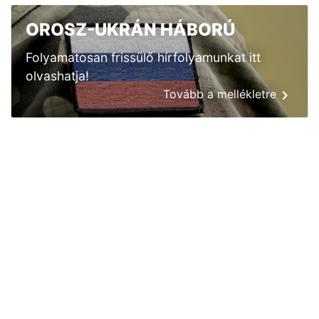
OROSZ-UKRÁN HÁBORÚ
Folyamatosan frissülő hírfolyamunkat itt
olvashatja!
Tovább a mellékletre