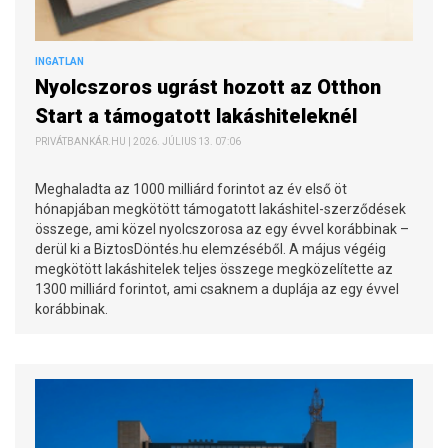
INGATLAN
Nyolcszoros ugrást hozott az Otthon
Start a támogatott lakáshiteleknél
PRIVÁTBANKÁR.HU | 2026. JÚLIUS 13. 07:06
Meghaladta az 1000 milliárd forintot az év első öt
hónapjában megkötött támogatott lakáshitel-szerződések
összege, ami közel nyolcszorosa az egy évvel korábbinak –
derül ki a BiztosDöntés.hu elemzéséből. A május végéig
megkötött lakáshitelek teljes összege megközelítette az
1300 milliárd forintot, ami csaknem a duplája az egy évvel
korábbinak.