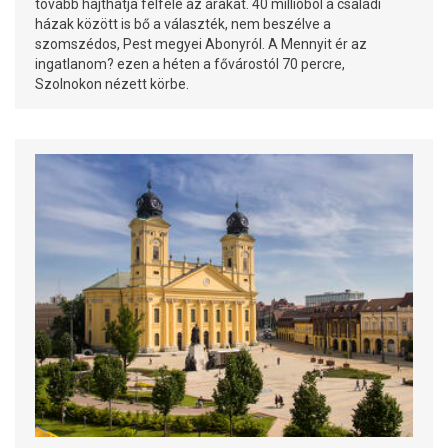
tovább hajthatja felfelé az árakat. 40 millióból a családi
házak között is bő a választék, nem beszélve a
szomszédos, Pest megyei Abonyról. A Mennyit ér az
ingatlanom? ezen a héten a fővárostól 70 percre,
Szolnokon nézett körbe.