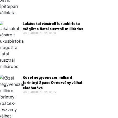
Lakásokat vásárolt luxusbirtoka
mögött a fiatal ausztrál milliárdos
2026. AUGUSZTUS 5. 07:08
Közel negyvenezer milliárd
forintnyi SpaceX-részvény válhat
eladhatóvá
2026. AUGUSZTUS 5. 06:35