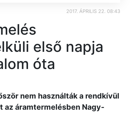
2017. ÁPRILIS 22. 08:43
rmelés
küli első napja
dalom óta
lőször nem használták a rendkívül
t az áramtermelésben Nagy-