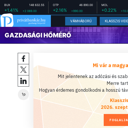
BUX
148 632.55
OTP
46 890.00
MOL
+1.41%
+2.16%
+0.22%
+2 069.00
+990.00
+10.
VÁMHÁBORÚ
KLASSZIS VID
GAZDASÁGI HŐMÉRŐ
Mi vár a magya
Mit jelentenek az adózási és sza
Merre tar
Hogyan érdemes gondolkodni a hosszú távú
1p
Klasszi
2026. szept
FOGLALJA