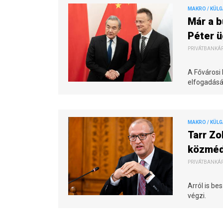
MAKRO / KÜL
Már a b
Péter ü
PRIVÁTBANKÁR.
A Fővárosi
elfogadásá
MAKRO / KÜL
Tarr Zo
közméd
PRIVÁTBANKÁR.
Arról is be
végzi.