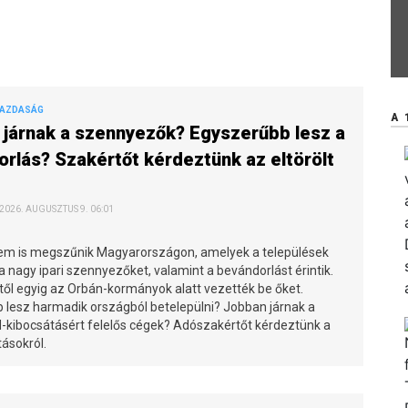
GAZDASÁG
A 
járnak a szennyezők? Egyszerűbb lesz a
rlás? Szakértőt kérdeztünk az eltörölt
 2026. AUGUSZTUS 9. 06:01
m is megszűnik Magyarországon, amelyek a települések
 a nagy ipari szennyezőket, valamint a bevándorlást érintik.
től egyig az Orbán-kormányok alatt vezették be őket.
 lesz harmadik országból betelepülni? Jobban járnak a
d-kibocsátásért felelős cégek? Adószakértőt kérdeztünk a
ásokról.