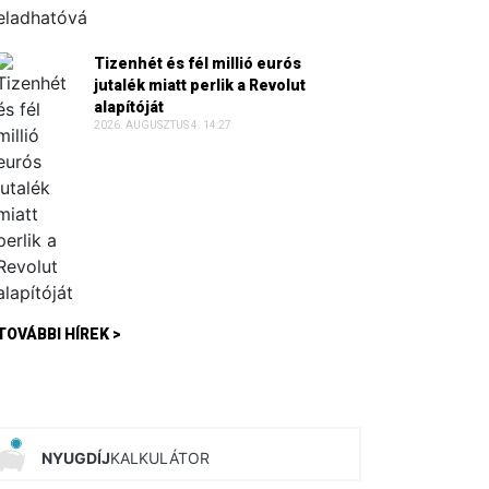
Tizenhét és fél millió eurós
jutalék miatt perlik a Revolut
alapítóját
2026. AUGUSZTUS 4. 14:27
TOVÁBBI HÍREK >
NYUGDÍJ
KALKULÁTOR