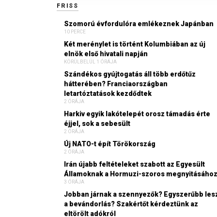
FRISS
Szomorú évfordulóra emlékeznek Japánban
10 PERCE
Két merénylet is történt Kolumbiában az új
elnök első hivatali napján
KÖRÜLBELÜL 1 ÓRÁJA
Szándékos gyújtogatás áll több erdőtűz
hátterében? Franciaországban
letartóztatások kezdődtek
2 ÓRÁJA
Harkiv egyik lakótelepét orosz támadás érte
éjjel, sok a sebesült
2 ÓRÁJA
Új NATO-t épít Törökország
2 ÓRÁJA
Irán újabb feltételeket szabott az Egyesült
Államoknak a Hormuzi-szoros megnyitásáho
3 ÓRÁJA
Jobban járnak a szennyezők? Egyszerűbb les
a bevándorlás? Szakértőt kérdeztünk az
eltörölt adókról