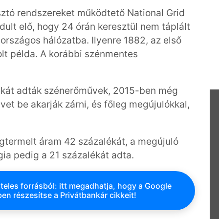
osztó rendszereket működtető National Grid
dult elő, hogy 24 órán keresztül nem táplált
rszágos hálózatba. Ilyenre 1882, az első
t példa. A korábbi szénmentes
lékát adták szénerőművek, 2015-ben még
et be akarják zárni, és főleg megújulókkal,
egtermelt áram 42 százalékát, a megújuló
ia pedig a 21 százalékát adta.
teles forrásból: itt megadhatja, hogy a Google
en részesítse a Privátbankár cikkeit!