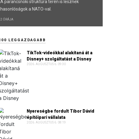
A parancsnoki struktúra terén is lesznek
hasonlóságok a NATO-val.
2 ÓRÁJA
100 LEGGAZDAGABB
TikTok-videókkal alakítaná át a
Disney+ szolgáltatást a Disney
2026. AUGUSZTUS 6. 09:30
Nyereségbe fordult Tibor Dávid
építőipari vállalata
2026. AUGUSZTUS 6. 08:19