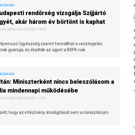
GAZDASÁG
udapesti rendőrség vizsgálja Szijjártó
gyét, akár három év börtönt is kaphat
HU | 2026. AUGUSZTUS 7. 14:02
 Nyomozó Ügyészség szerint fennállhat a vesztegetés
nak gyanúja, és átadták az ügyet a BRFK-nak.
GAZDASÁG
ltán: Miniszterként nincs beleszólásom a
ia mindennapi működésébe
HU | 2026. AUGUSZTUS 7. 13:42
szélt, hogy az intézmény átvilágítását sem a minisztérium