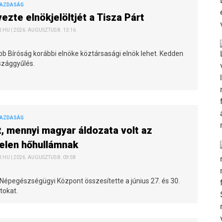
GAZDASÁG
zte elnökjelöltjét a Tisza Párt
HU | 2026. AUGUSZTUS 8. 13:16
bb Bíróság korábbi elnöke köztársasági elnök lehet. Kedden
szággyűlés.
GAZDASÁG
t, mennyi magyar áldozata volt az
elen hőhullámnak
HU | 2026. AUGUSZTUS 8. 09:58
Népegészségügyi Központ összesítette a június 27. és 30.
tokat.