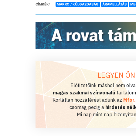
CÍMKÉK:
MAKRO / KÜLGAZDASÁG
ÁRAMELLÁTÁS
ME
LEGYEN ÖN
Előfizetőink máshol nem olvas
magas szakmai színvonalú
tartalom
Korlátlan hozzáférést adunk az
Mfor
csomag pedig a
hirdetés nélk
Mi nap mint nap bizonyítan