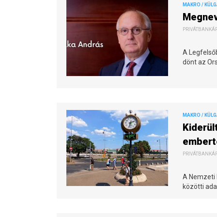
MAKRO / KÜL
Megneve
PRIVÁTBANKÁR.
A Legfelső
dönt az Or
MAKRO / KÜL
Kiderül
embert
PRIVÁTBANKÁR.
A Nemzeti 
közötti ada