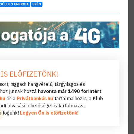
GÚJULÓ ENERGIA
SZÉN
 IS ELŐFIZETŐNK!
ott, higgadt hangvételű, tárgyilagos és
hoz jutnak hozzá
havonta már 1490 forintért
.
.hu
és a
Privátbankár.hu
tartalmaihoz is, a Klub
üli
olvasási lehetőséget is tartalmazza.
i fogunk!
Legyen Ön is előfizetőnk!