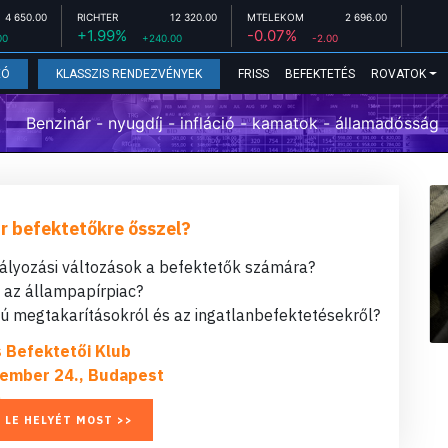
4 650.00
RICHTER
12 320.00
MTELEKOM
2 696.00
+1.99%
-0.07%
00
+240.00
-2.00
FRISS
BEFEKTETÉS
ROVATOK
EÓ
KLASSZIS RENDEZVÉNYEK
Benzinár - nyugdíj - infláció - kamatok - államadósság
r befektetőkre ősszel?
bályozási változások a befektetők számára?
t az állampapírpiac?
 megtakarításokról és az ingatlanbefektetésekről?
s Befektetői Klub
ember 24., Budapest
 LE HELYÉT MOST >>