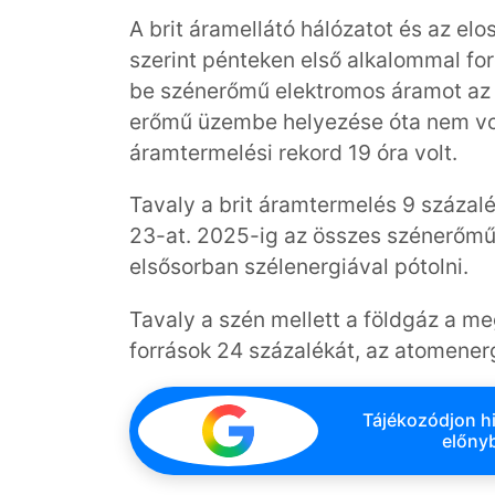
A brit áramellátó hálózatot és az el
szerint pénteken első alkalommal for
be szénerőmű elektromos áramot az o
erőmű üzembe helyezése óta nem vol
áramtermelési rekord 19 óra volt.
Tavaly a brit áramtermelés 9 száza
23-at. 2025-ig az összes szénerőműv
elsősorban szélenergiával pótolni.
Tavaly a szén mellett a földgáz a m
források 24 százalékát, az atomenerg
Tájékozódjon hi
előnyb