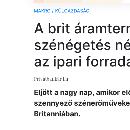
MAKRO / KÜLGAZDASÁG
A brit áramte
szénégetés nél
az ipari forra
Privátbankár.hu
Eljött a nagy nap, amikor e
szennyező szénerőműveke
Britanniában.