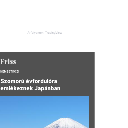
Árfolyamok: TradingView
Friss
NEMZETKÖZI
Szomorú évfordulóra
emlékeznek Japánban