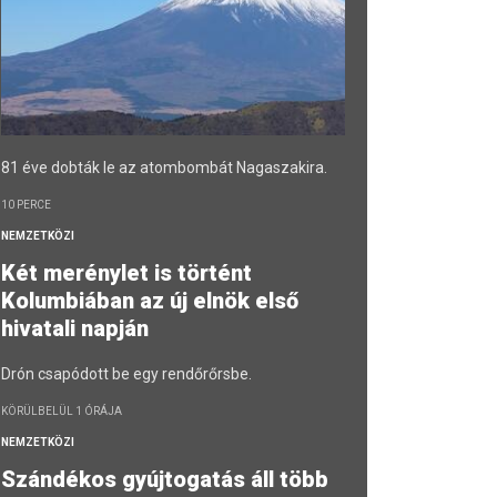
81 éve dobták le az atombombát Nagaszakira.
10 PERCE
NEMZETKÖZI
Két merénylet is történt
Kolumbiában az új elnök első
hivatali napján
Drón csapódott be egy rendőrőrsbe.
KÖRÜLBELÜL 1 ÓRÁJA
NEMZETKÖZI
Szándékos gyújtogatás áll több