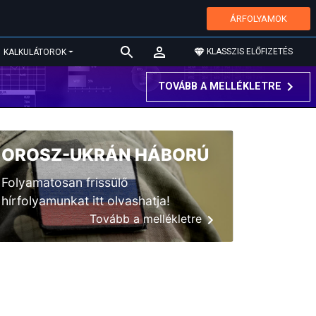
ÁRFOLYAMOK
KLASSZIS ELŐFIZETÉS
KALKULÁTOROK
TOVÁBB A MELLÉKLETRE
OROSZ-UKRÁN HÁBORÚ
Folyamatosan frissülő
hírfolyamunkat itt olvashatja!
Tovább a mellékletre