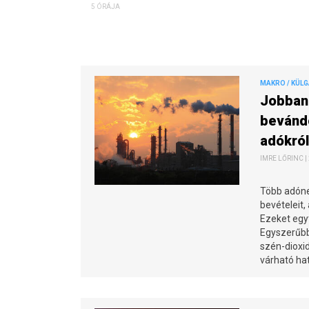
5 ÓRÁJA
MAKRO / KÜL
Jobban 
bevándo
adókról
IMRE LŐRINC |
Több adóne
bevételeit,
Ezeket egy
Egyszerűbb
szén-dioxi
várható hat