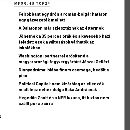
MFOR.HU TOP24
Felrobbant egy drón a román-bolgár határon
egy gázvezeték mellett
A Balatonon már sziesztáznak az éttermek
Jöhetnek a 35 perces órák és a kevesebb házi
feladat: ezek a változások várhatók az
iskolákban
Washingtoni partnerrel erősítené a
magyarországi fegyvergyártást Jászai Gellért
Dinnyedráma: hiába finom csemege, bedőlt a
piac
Political Capital: nem kizárólag az ellenzék
miatt lesz nehéz dolga Baka Andrásnak
Hegedűs Zsolt és a NER luxusa, itt biztos nem
szállt por a zsírra
z
z