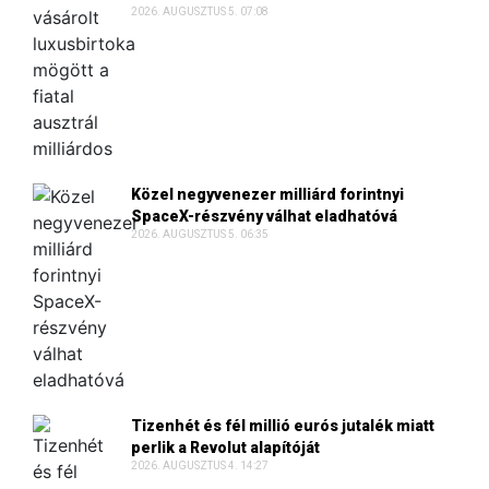
2026. AUGUSZTUS 5. 07:08
Közel negyvenezer milliárd forintnyi
SpaceX-részvény válhat eladhatóvá
2026. AUGUSZTUS 5. 06:35
Tizenhét és fél millió eurós jutalék miatt
perlik a Revolut alapítóját
2026. AUGUSZTUS 4. 14:27