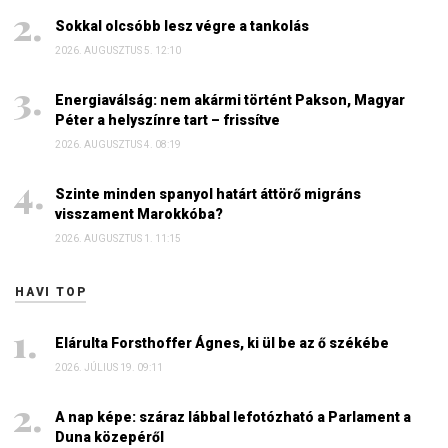
Sokkal olcsóbb lesz végre a tankolás
2026. AUGUSZTUS 5. 12:10
Energiaválság: nem akármi történt Pakson, Magyar
Péter a helyszínre tart – frissítve
2026. AUGUSZTUS 4. 08:19
Szinte minden spanyol határt áttörő migráns
visszament Marokkóba?
2026. AUGUSZTUS 1. 11:15
HAVI TOP
Elárulta Forsthoffer Ágnes, ki ül be az ő székébe
2026. JÚLIUS 19. 09:11
A nap képe: száraz lábbal lefotózható a Parlament a
Duna közepéről