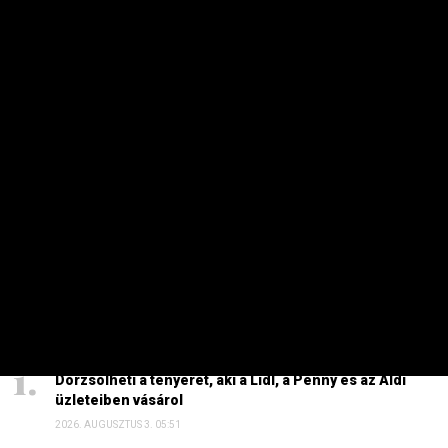
MAKRO / KÜLGAZDASÁG
Nem volt meglepetés a paksi leállás
PRIVÁTBANKÁR.HU | 2026. AUGUSZTUS 6. 14:39
A napelemes szövetség szerint nem az időjárás a fő ok.
HETI TOP
Dörzsölheti a tenyerét, aki a Lidl, a Penny és az Aldi
üzleteiben vásárol
2026. AUGUSZTUS 3. 05:51