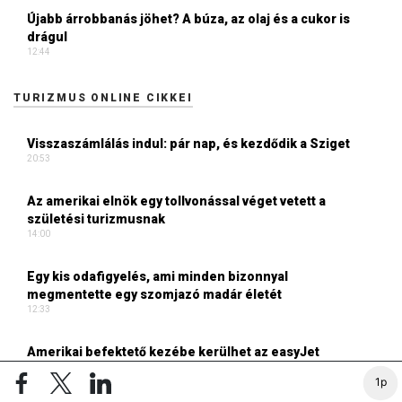
Újabb árrobbanás jöhet? A búza, az olaj és a cukor is
drágul
12:44
TURIZMUS ONLINE CIKKEI
Visszaszámlálás indul: pár nap, és kezdődik a Sziget
20:53
Az amerikai elnök egy tollvonással véget vetett a
születési turizmusnak
14:00
Egy kis odafigyelés, ami minden bizonnyal
megmentette egy szomjazó madár életét
12:33
Amerikai befektető kezébe kerülhet az easyJet
11:14
1p