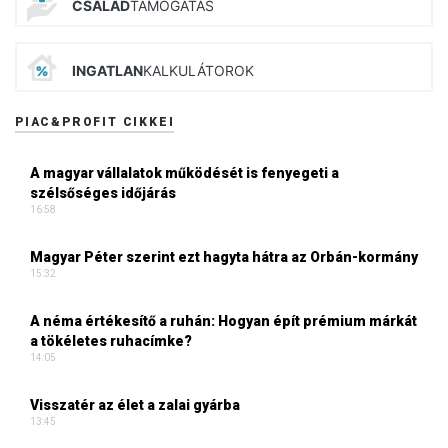
CSALÁD
TÁMOGATÁS
INGATLAN
KALKULÁTOROK
PIAC&PROFIT CIKKEI
A magyar vállalatok működését is fenyegeti a
szélsőséges időjárás
16:58
Magyar Péter szerint ezt hagyta hátra az Orbán-kormány
15:32
A néma értékesítő a ruhán: Hogyan épít prémium márkát
a tökéletes ruhacímke?
14:05
Visszatér az élet a zalai gyárba
13:45