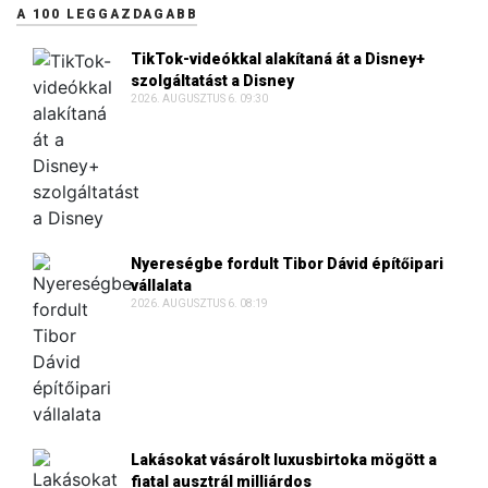
A 100 LEGGAZDAGABB
TikTok-videókkal alakítaná át a Disney+
szolgáltatást a Disney
2026. AUGUSZTUS 6. 09:30
Nyereségbe fordult Tibor Dávid építőipari
vállalata
2026. AUGUSZTUS 6. 08:19
Lakásokat vásárolt luxusbirtoka mögött a
fiatal ausztrál milliárdos