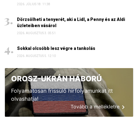
2026. JÚLIUS 18. 11:38
Dörzsölheti a tenyerét, aki a Lidl, a Penny és az Aldi
üzleteiben vásárol
2026. AUGUSZTUS 3. 05:51
Sokkal olcsóbb lesz végre a tankolás
2026. AUGUSZTUS 5. 12:10
OROSZ-UKRÁN HÁBORÚ
Folyamatosan frissülő hírfolyamunkat itt
olvashatja!
Tovább a mellékletre