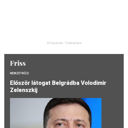
Árfolyamok: TradingView
Friss
NEMZETKÖZI
Először látogat Belgrádba Volodimir
Zelenszkij