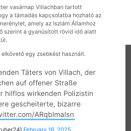
ter vasárnap Villachban tartott
hogy a támadás kapcsolatba hozható az
 merénylet, amely az Iszlám Államhoz
 szerint a gyanúsított rövid idő alatt
ül.
 elkövető egy zsebkést használt.
nden Täters von Villach, der
chen auf offener Straße
 hilflos wirkenden Polizistin
ere gescheiterte, bizarre
witter.com/ARqblmalsn
ruber24)
February 16, 2025