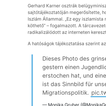
Gerhard Karner osztrák belügyminisz
sajtótájékoztatóján megerősítette, 
Iszlám Állammal. „Ez egy iszlamista
köthető” – fogalmazott. A tárcavezető
radikalizálódott az interneten kereszt
A hatóságok tájékoztatása szerint az
Dieses Photo des grinse
gestern einen Jugendli
erstochen hat, und einer
ist das Sinnbild für uns
Migrationspolitik.
pic.t
— Monika Gruber (@MonikaG