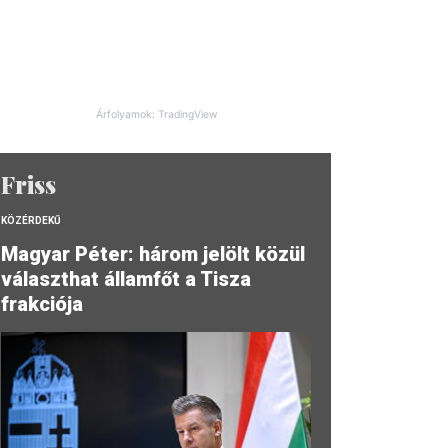
Árfolyamok: TradingView
Friss
KÖZÉRDEKŰ
Magyar Péter: három jelölt közül
választhat államfőt a Tisza
frakciója