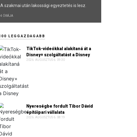
A szakmai után lakossági egyeztetés is lesz.
4 ÓRÁJA
100 LEGGAZDAGABB
TikTok-videókkal alakítaná át a
Disney+ szolgáltatást a Disney
2026. AUGUSZTUS 6. 09:30
Nyereségbe fordult Tibor Dávid
építőipari vállalata
2026. AUGUSZTUS 6. 08:19