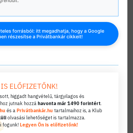
rendült.
teles forrásból: itt megadhatja, hogy a Google
en részesítse a Privátbankár cikkeit!
 IS ELŐFIZETŐNK!
ott, higgadt hangvételű, tárgyilagos és
hoz jutnak hozzá
havonta már 1490 forintért
.
.hu
és a
Privátbankár.hu
tartalmaihoz is, a Klub
üli
olvasási lehetőséget is tartalmazza.
i fogunk!
Legyen Ön is előfizetőnk!