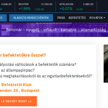
4 646.00
RICHTER
12 250.00
MTELEKOM
2 680.00
+1.99%
+0.07%
00
+240.00
+2.00
FRISS
BEFEKTETÉS
ROVATOK
EÓ
KLASSZIS RENDEZVÉNYEK
Benzinár - nyugdíj - infláció - kamatok - államadósság
r befektetőkre ősszel?
bályozási változások a befektetők számára?
t az állampapírpiac?
 megtakarításokról és az ingatlanbefektetésekről?
s Befektetői Klub
ember 24., Budapest
 LE HELYÉT MOST >>