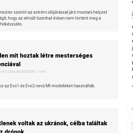
iszter szerint az extrém időjárással járó mostani helyzet
ilágít, hogy az elmúlt tizenhat évben nem történt meg a
felkészülés.
len mit hoztak létre mesterséges
enciával
HU | 2026. AUGUSZTUS 7. 11:44
hez az Evo1 és Evo2 nevű MI-modelleket használták.
lenek voltak az ukránok, célba találtak
z drónok