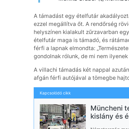
A támadást egy ételfutár akadályozta
ezzel megállítva őt. A rendőrség rövi
helyszínen kialakult zűrzavarban eg
ételfutár maga is támadó, és rátámadt
férfi a lapnak elmondta: „Természe
gondolnak rólunk, de mi nem ilyenek
A villachi támadás két nappal azut
afgán férfi autójával a tömegbe hajto
Kapcsolódó cikk
Müncheni t
kislány és 