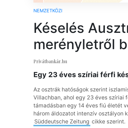
NEMZETKÖZI
Késelés Ausztr
merényletről 
Privátbankár.hu
Egy 23 éves szíriai férfi ké
Az osztrák hatóságok szerint iszlam
Villachban, ahol egy 23 éves szíriai 
támadásban egy 14 éves fiú életét v
három áldozatot intenzív osztályon k
Süddeutsche Zeitung
cikke szerint.