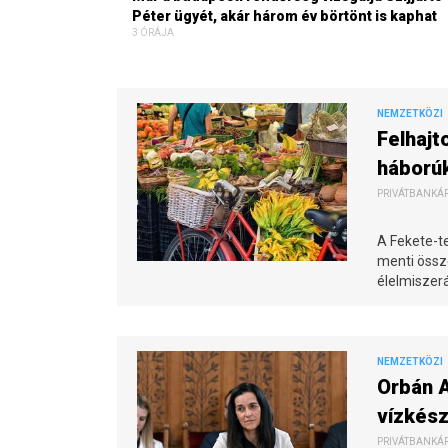
Péter ügyét, akár három év börtönt is kaphat
3 ÓRÁJA
NEMZETKÖZI
Felhajt
háború
PRIVÁTBANKÁR.
A Fekete-t
menti össz
élelmiszer
NEMZETKÖZI
Orbán 
vízkés
PRIVÁTBANKÁR.