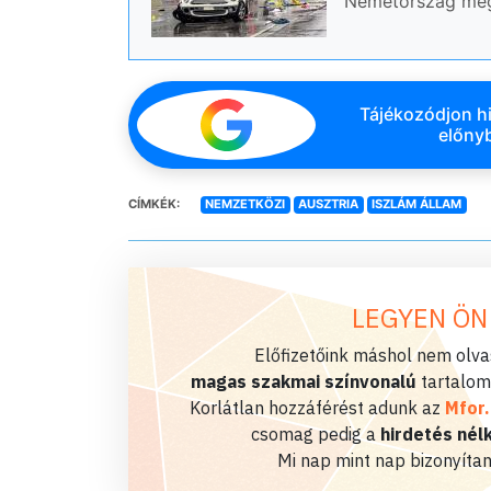
Németország meg
Tájékozódjon hi
előnyb
CÍMKÉK:
NEMZETKÖZI
AUSZTRIA
ISZLÁM ÁLLAM
LEGYEN ÖN
Előfizetőink máshol nem olvas
magas szakmai színvonalú
tartalom
Korlátlan hozzáférést adunk az
Mfor
csomag pedig a
hirdetés nélk
Mi nap mint nap bizonyítan