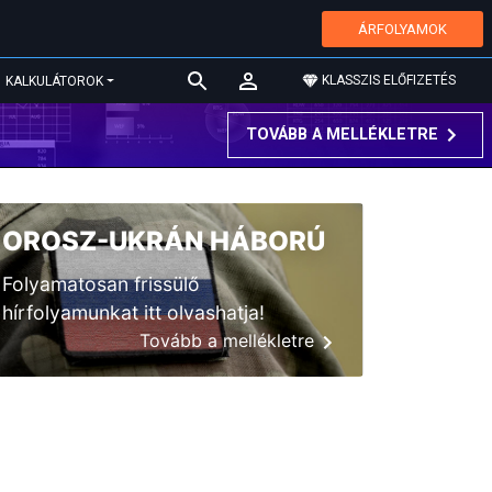
ÁRFOLYAMOK
KLASSZIS ELŐFIZETÉS
KALKULÁTOROK
TOVÁBB A MELLÉKLETRE
OROSZ-UKRÁN HÁBORÚ
Folyamatosan frissülő
hírfolyamunkat itt olvashatja!
Tovább a mellékletre