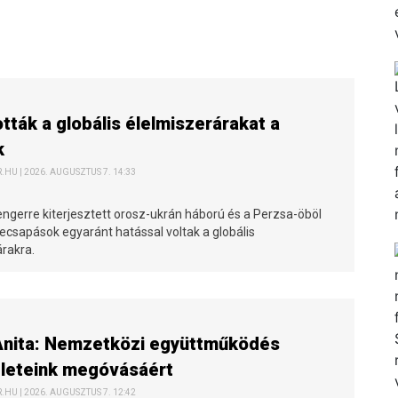
ották a globális élelmiszerárakat a
k
HU | 2026. AUGUSZTUS 7. 14:33
engerre kiterjesztett orosz-ukrán háború és a Perzsa-öböl
ecsapások egyaránt hatással voltak a globális
árakra.
Anita: Nemzetközi együttműködés
zleteink megóvásáért
HU | 2026. AUGUSZTUS 7. 12:42