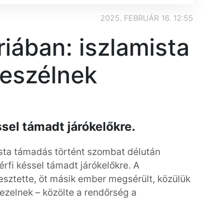
2025. FEBRUÁR 16. 12:55
iában: iszlamista
beszélnek
ssel támadt járókelőkre.
ista támadás történt szombat délután
férfi késsel támadt járókelőkre. A
esztette, öt másik ember megsérült, közülük
ezelnek – közölte a rendőrség a