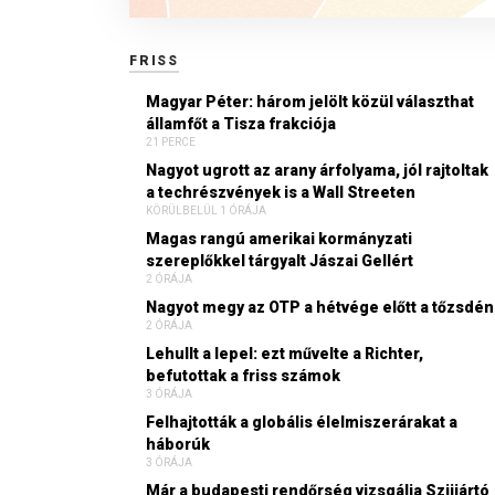
FRISS
Magyar Péter: három jelölt közül választhat
államfőt a Tisza frakciója
21 PERCE
Nagyot ugrott az arany árfolyama, jól rajtoltak
a techrészvények is a Wall Streeten
KÖRÜLBELÜL 1 ÓRÁJA
Magas rangú amerikai kormányzati
szereplőkkel tárgyalt Jászai Gellért
2 ÓRÁJA
Nagyot megy az OTP a hétvége előtt a tőzsdén
2 ÓRÁJA
Lehullt a lepel: ezt művelte a Richter,
befutottak a friss számok
3 ÓRÁJA
Felhajtották a globális élelmiszerárakat a
háborúk
3 ÓRÁJA
Már a budapesti rendőrség vizsgálja Szijjártó