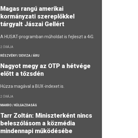
Magas rangú amerikai
kormányzati szereplőkkel
tárgyalt Jászai Gellért
A HUSAT-programban műholdat is fejleszt a 4iG.
2 ÓRÁJA
RÉSZVÉNY / DEVIZA / ÁRU
Nagyot megy az OTP a hétvége
előtt a tőzsdén
Húzza magával a BUX-indexet is.
2 ÓRÁJA
MAKRO / KÜLGAZDASÁG
Tarr Zoltán: Miniszterként nincs
beleszólásom a közmédia
mindennapi működésébe