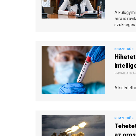
A külügymin
arra is ráv
szükséges 
NEMZETKÖZI
Hihetet
intellig
PRIVÁTBANKÁR.
A kísérlet
NEMZETKÖZI
Tehetet
az oros