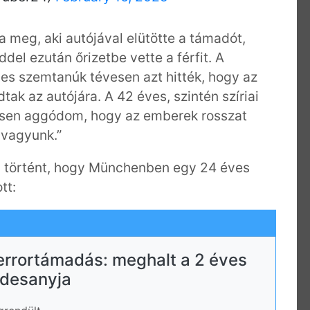
 meg, aki autójával elütötte a támadót,
ddel ezután őrizetbe vette a férfit. A
yes szemtanúk tévesen azt hitték, hogy az
ak az autójára. A 42 éves, szintén szíriai
tesen aggódom, hogy az emberek rosszat
 vagyunk.”
án történt, hogy Münchenben egy 24 éves
tt:
errortámadás: meghalt a 2 éves
édesanyja