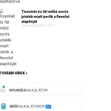
Tizenhét és fél millió eurós
jutalék miatt perlik a Revolut
alapítóját
2026. AUGUSZTUS 4. 14:27
TOVÁBBI HÍREK >
NYUGDÍJ
KALKULÁTOR
ADÓ
KALKULÁTOROK
ÚJ