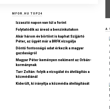
MFOR.HU TOP24
Izzasztó napon van túl a forint
A 
Folytatódik az áreső a benzinkutakon
Akár három év börtönt is kaphat Szijjártó
Péter, az ügyét már a BRFK vizsgálja
Döntő fontosságú adat érkezik a magyar
gazdaságról
Magyar Péter keményen nekiment az Orbán-
kormánynak
Tarr Zoltán: folyik a vizsgálat és átvilágítás a
közmédiánál
Kiderült, ki irányítja a közmédia átvilágítását