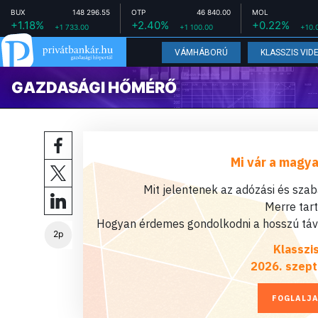
BUX
148 296.55
OTP
46 840.00
MOL
+1.18%
+2.40%
+0.22%
+1 733.00
+1 100.00
+10.
VÁMHÁBORÚ
KLASSZIS VID
GAZDASÁGI HŐMÉRŐ
Mi vár a magya
Mit jelentenek az adózási és sza
Merre tar
Hogyan érdemes gondolkodni a hosszú távú
2p
Klasszi
2026. szept
FOGLALJA