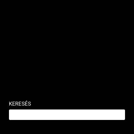
Kapcsolódó cikk
KERESÉS
Már megint ég valami fontos
Oroszországban