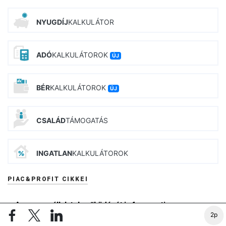
NYUGDÍJ
KALKULÁTOR
ADÓ
KALKULÁTOROK
ÚJ
BÉR
KALKULÁTOROK
ÚJ
CSALÁD
TÁMOGATÁS
INGATLAN
KALKULÁTOROK
PIAC&PROFIT CIKKEI
A magyar vállalatok működését is fenyegeti a
szélsőséges időjárás
2p
16:58