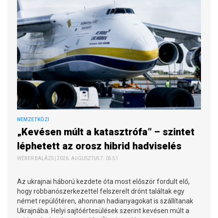
NEMZETKÖZI
„Kevésen múlt a katasztrófa” – szintet
léphetett az orosz hibrid hadviselés
WÉBER BALÁZS | 2026. AUGUSZTUS 7. 05:51
Az ukrajnai háború kezdete óta most először fordult elő,
hogy robbanószerkezettel felszerelt drónt találtak egy
német repülőtéren, ahonnan hadianyagokat is szállítanak
Ukrajnába. Helyi sajtóértesülések szerint kevésen múlt a