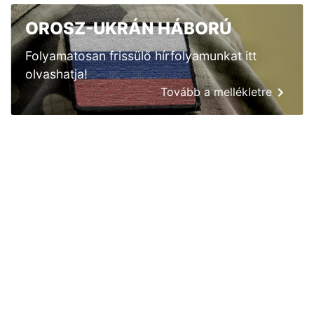
OROSZ-UKRÁN HÁBORÚ
Folyamatosan frissülő hírfolyamunkat itt
olvashatja!
Tovább a mellékletre