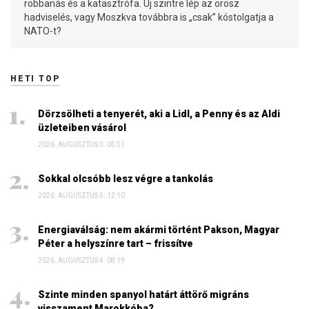
robbanás és a katasztrófa. Új szintre lép az orosz
hadviselés, vagy Moszkva továbbra is „csak” kóstolgatja a
NATO-t?
HETI TOP
Dörzsölheti a tenyerét, aki a Lidl, a Penny és az Aldi
üzleteiben vásárol
2026. AUGUSZTUS 3. 05:51
Sokkal olcsóbb lesz végre a tankolás
2026. AUGUSZTUS 5. 12:10
Energiaválság: nem akármi történt Pakson, Magyar
Péter a helyszínre tart – frissítve
2026. AUGUSZTUS 4. 08:19
Szinte minden spanyol határt áttörő migráns
visszament Marokkóba?