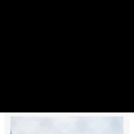
NEMZETKÖZI
Donald Trump aláírt egy rendkívül fontos
rendeletet
PRIVÁTBANKÁR.HU | 2026. AUGUSZTUS 7. 07:09
Megszünteti a születési turizmust az amerikai elnök.