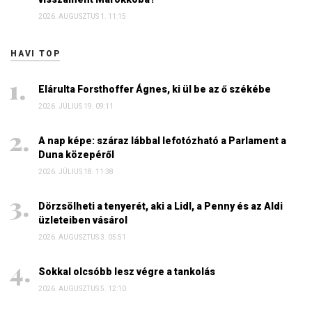
2026. AUGUSZTUS 1. 11:15
HAVI TOP
Elárulta Forsthoffer Ágnes, ki ül be az ő székébe
2026. JÚLIUS 19. 09:11
A nap képe: száraz lábbal lefotózható a Parlament a
Duna közepéről
2026. JÚLIUS 18. 11:38
Dörzsölheti a tenyerét, aki a Lidl, a Penny és az Aldi
üzleteiben vásárol
2026. AUGUSZTUS 3. 05:51
Sokkal olcsóbb lesz végre a tankolás
2026. AUGUSZTUS 5. 12:10