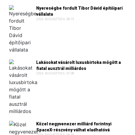
Nyereségbe fordult Tibor Dávid építőipari
vállalata
2026. AUGUSZTUS 6. 08:19
Lakásokat vásárolt luxusbirtoka mögött a
fiatal ausztrál milliárdos
2026. AUGUSZTUS 5. 07:08
Közel negyvenezer milliárd forintnyi
SpaceX-részvény válhat eladhatóvá
2026. AUGUSZTUS 5. 06:35