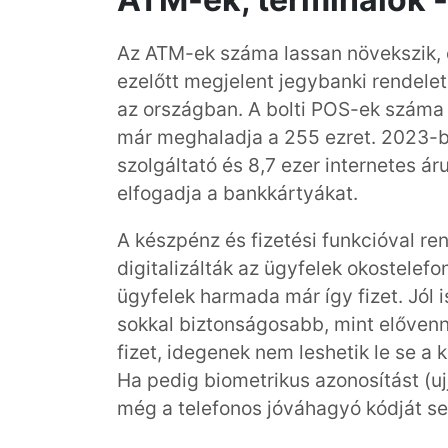
Az ATM-ek száma lassan növekszik, 
ezelőtt megjelent jegybanki rendele
az országban. A bolti POS-ek száma 
már meghaladja a 255 ezret. 2023-b
szolgáltató és 8,7 ezer internetes á
elfogadja a bankkártyákat.
A készpénz és fizetési funkcióval r
digitalizálták az ügyfelek okostele
ügyfelek harmada már így fizet. Jól i
sokkal biztonságosabb, mint elővenn
fizet, idegenek nem leshetik le se a 
Ha pedig biometrikus azonosítást (uj
még a telefonos jóváhagyó kódját se