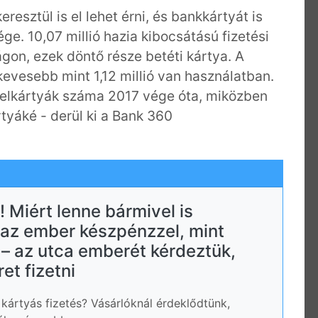
resztül is el lehet érni, és bankkártyát is
e. 10,07 millió hazia kibocsátású fizetési
gon, ezek döntő része betéti kártya. A
evesebb mint 1,12 millió van használatban.
telkártyák száma 2017 vége óta, miközben
ártyáké - derül ki a Bank 360
 Miért lenne bármivel is
az ember készpénzzel, mint
 – az utca emberét kérdeztük,
et fizetni
kártyás fizetés? Vásárlóknál érdeklődtünk,