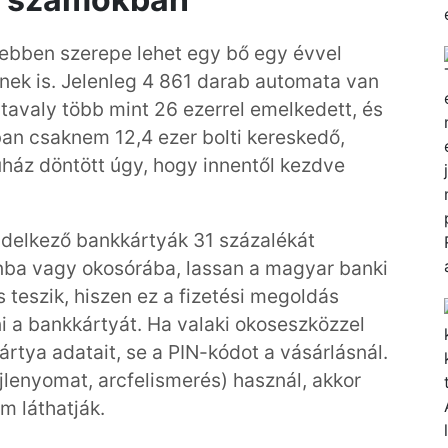
ebben szerepe lehet egy bő egy évvel
tnek is. Jelenleg 4 861 darab automata van
tavaly több mint 26 ezerrel emelkedett, és
an csaknem 12,4 ezer bolti kereskedő,
ruház döntött úgy, hogy innentől kezdve
endelkező bankkártyák 31 százalékát
fonba vagy okosórába, lassan a magyar banki
s teszik, hiszen ez a fizetési megoldás
i a bankkártyát. Ha valaki okoseszközzel
kártya adatait, se a PIN-kódot a vásárlásnál.
jlenyomat, arcfelismerés) használ, akkor
m láthatják.