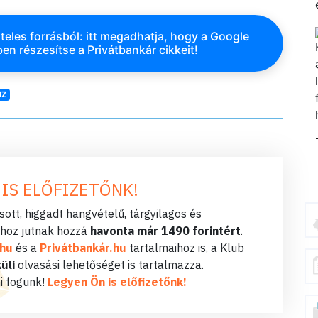
teles forrásból: itt megadhatja, hogy a Google
en részesítse a Privátbankár cikkeit!
NZ
 IS ELŐFIZETŐNK!
ott, higgadt hangvételű, tárgyilagos és
hoz jutnak hozzá
havonta már 1490 forintért
.
.hu
és a
Privátbankár.hu
tartalmaihoz is, a Klub
üli
olvasási lehetőséget is tartalmazza.
i fogunk!
Legyen Ön is előfizetőnk!