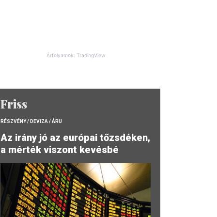
Árfolyamok: TradingView
Friss
RÉSZVÉNY / DEVIZA / ÁRU
Az irány jó az európai tőzsdéken,
a mérték viszont kevésbé