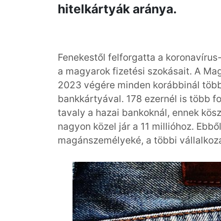
hitelkártyák aránya.
Fenekestől felforgatta a koronavírus-
a magyarok fizetési szokásait. A Ma
2023 végére minden korábbinál több
bankkártyával. 178 ezernél is több f
tavaly a hazai bankoknál, ennek kö
nagyon közel jár a 11 millióhoz. Ebbő
magánszemélyeké, a többi vállalkoz