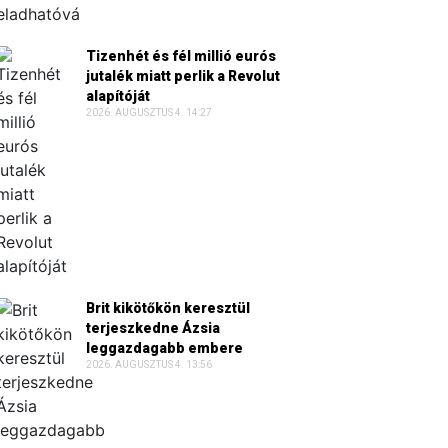
Tizenhét és fél millió eurós
jutalék miatt perlik a Revolut
alapítóját
2026. AUGUSZTUS 4. 14:27
Brit kikötőkön keresztül
terjeszkedne Ázsia
leggazdagabb embere
2026. AUGUSZTUS 4. 13:56