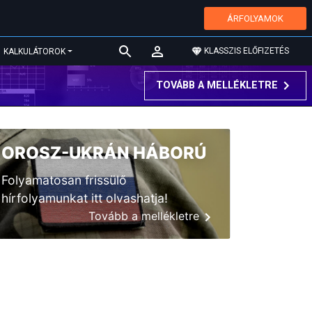
ÁRFOLYAMOK
KLASSZIS ELŐFIZETÉS
KALKULÁTOROK
TOVÁBB A MELLÉKLETRE
OROSZ-UKRÁN HÁBORÚ
Folyamatosan frissülő
hírfolyamunkat itt olvashatja!
Tovább a mellékletre