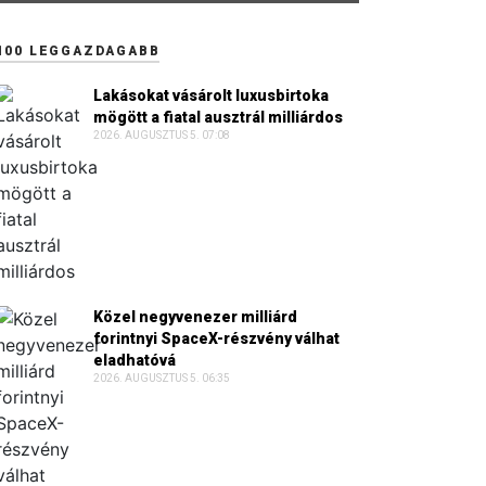
100 LEGGAZDAGABB
Lakásokat vásárolt luxusbirtoka
mögött a fiatal ausztrál milliárdos
2026. AUGUSZTUS 5. 07:08
Közel negyvenezer milliárd
forintnyi SpaceX-részvény válhat
eladhatóvá
2026. AUGUSZTUS 5. 06:35