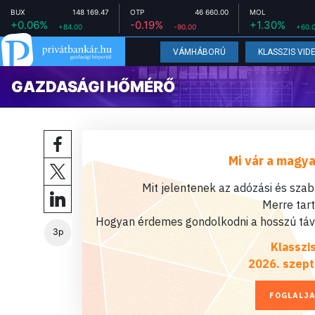
BUX
148 169.47
OTP
46 660.00
MOL
+0.06%
-0.19%
+1.30%
+84.00
-90.00
+60.
VÁMHÁBORÚ
KLASSZIS VID
GAZDASÁGI HŐMÉRŐ
Mi vár a magya
Mit jelentenek az adózási és sza
Merre tar
Hogyan érdemes gondolkodni a hosszú távú
3p
Klasszi
2026. szept
FOGLALJA