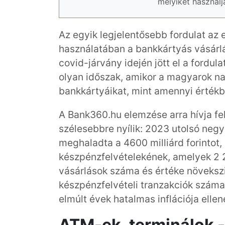
melyiket használj
Az egyik legjelentősebb fordulat az 
használatában a bankkártyás vásárlás
covid-járvány idején jött el a fordu
olyan időszak, amikor a magyarok n
bankkártyáikat, mint amennyi értékb
A Bank360.hu elemzése arra hívja fel
szélesebbre nyílik: 2023 utolsó neg
meghaladta a 4600 milliárd forintot,
készpénzfelvételekének, amelyek 2 27
vásárlások száma és értéke növekszi
készpénzfelvételi tranzakciók száma 
elmúlt évek hatalmas inflációja ellen
ATM-ek, terminálok 