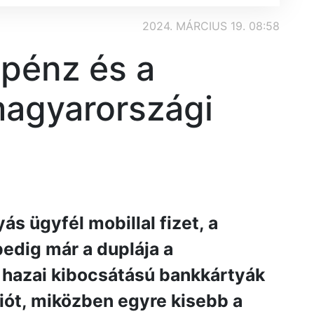
2024. MÁRCIUS 19. 08:58
zpénz és a
agyarországi
s ügyfél mobillal fizet, a
pedig már a duplája a
 hazai kibocsátású bankkártyák
iót, miközben egyre kisebb a