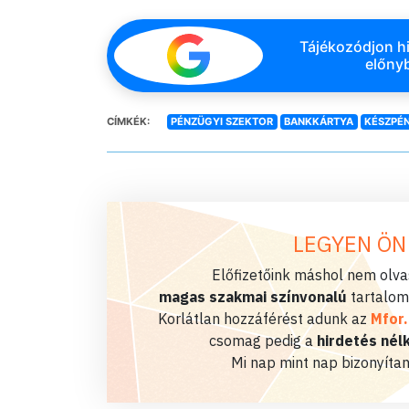
Tájékozódjon hi
előnyb
CÍMKÉK:
PÉNZÜGYI SZEKTOR
BANKKÁRTYA
KÉSZPÉ
LEGYEN ÖN
Előfizetőink máshol nem olvas
magas szakmai színvonalú
tartalom
Korlátlan hozzáférést adunk az
Mfor
csomag pedig a
hirdetés nélk
Mi nap mint nap bizonyítan