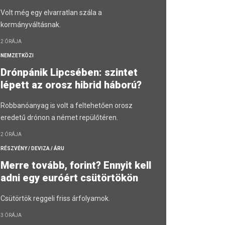
Volt még egy elvarratlan szála a
kormányváltásnak.
2 ÓRÁJA
NEMZETKÖZI
Drónpánik Lipcsében: szintet
lépett az orosz hibrid háború?
Robbanóanyag is volt a feltehetően orosz
eredetű drónon a német repülőtéren.
2 ÓRÁJA
RÉSZVÉNY / DEVIZA / ÁRU
Merre tovább, forint? Ennyit kell
adni egy euróért csütörtökön
Csütörtök reggeli friss árfolyamok.
3 ÓRÁJA