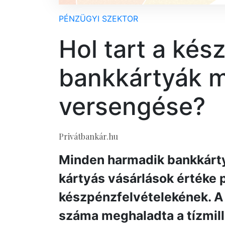
PÉNZÜGYI SZEKTOR
Hol tart a kés
bankkártyák m
versengése?
Privátbankár.hu
Minden harmadik bankkártyá
kártyás vásárlások értéke 
készpénzfelvételekének. A
száma meghaladta a tízmill