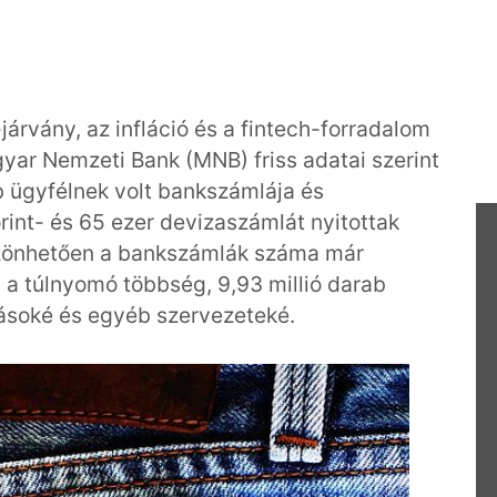
járvány, az infláció és a fintech-forradalom
gyar Nemzeti Bank (MNB) friss adatai szerint
 ügyfélnek volt bankszámlája és
orint- és 65 ezer devizaszámlát nyitottak
szönhetően a bankszámlák száma már
l a túlnyomó többség, 9,93 millió darab
ásoké és egyéb szervezeteké.