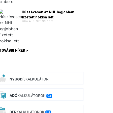
Húszévesen az NHL legjobban
fizetett hokisa lett
2026. AUGUSZTUS 3. 10:03
TOVÁBBI HÍREK >
NYUGDÍJ
KALKULÁTOR
ADÓ
KALKULÁTOROK
ÚJ
BÉR
KALKULÁTOROK
ÚJ