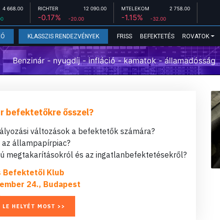
4 668.00
RICHTER
12 090.00
MTELEKOM
2 758.00
-0.17%
-1.15%
00
-20.00
-32.00
FRISS
BEFEKTETÉS
ROVATOK
EÓ
KLASSZIS RENDEZVÉNYEK
Benzinár - nyugdíj - infláció - kamatok - államadósság
r befektetőkre ősszel?
bályozási változások a befektetők számára?
t az állampapírpiac?
 megtakarításokról és az ingatlanbefektetésekről?
s Befektetői Klub
ember 24., Budapest
 LE HELYÉT MOST >>