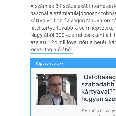
A számlák 84 százalékát interneten ke
használ a számlatulajdonosok többség
kártya volt az év végén Magyarorszá
hitelkártya továbbra sem népszerű, k
Nagyjából 300 ezerrel csökkent a hi
ezalatt 1,24 millióval nőtt a betéti k
összefoglalójából
.
Kapcsolódó cikk
„Ostobaság!
szabadabb 
kártyával?”
hogyan szer
Készpénzes vagy 