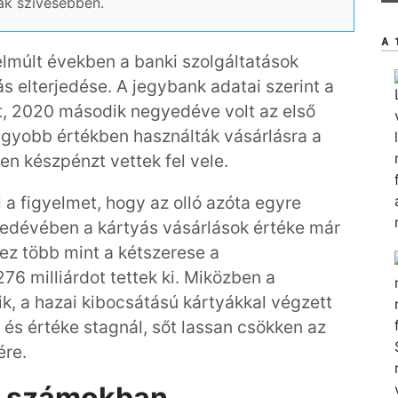
ák szívesebben.
A 
elmúlt években a banki szolgáltatások
 elterjedése. A jegybank adatai szerint a
lat, 2020 második negyedéve volt az első
agyobb értékben használták vásárlásra a
en készpénzt vettek fel vele.
 a figyelmet, hogy az olló azóta egyre
yedévében a kártyás vásárlások értéke már
 ez több mint a kétszerese a
6 milliárdot tettek ki. Miközben a
k, a hazai kibocsátású kártyákkal végzett
és értéke stagnál, sőt lassan csökken az
ére.
- számokban