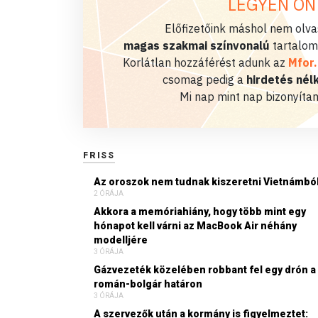
LEGYEN ÖN
Előfizetőink máshol nem olvas
magas szakmai színvonalú
tartalom
Korlátlan hozzáférést adunk az
Mfor
csomag pedig a
hirdetés nélk
Mi nap mint nap bizonyítan
FRISS
Az oroszok nem tudnak kiszeretni Vietnámbó
2 ÓRÁJA
Akkora a memóriahiány, hogy több mint egy
hónapot kell várni az MacBook Air néhány
modelljére
3 ÓRÁJA
Gázvezeték közelében robbant fel egy drón a
román-bolgár határon
3 ÓRÁJA
A szervezők után a kormány is figyelmeztet: