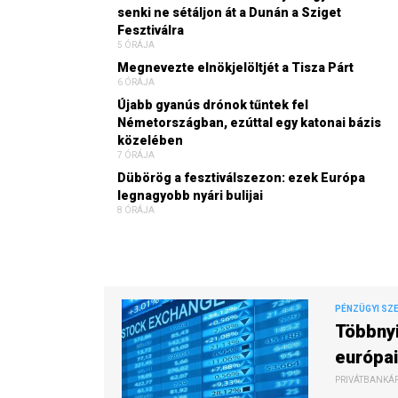
senki ne sétáljon át a Dunán a Sziget
Fesztiválra
5 ÓRÁJA
Megnevezte elnökjelöltjét a Tisza Párt
6 ÓRÁJA
Újabb gyanús drónok tűntek fel
Németországban, ezúttal egy katonai bázis
közelében
7 ÓRÁJA
Dübörög a fesztiválszezon: ezek Európa
legnagyobb nyári bulijai
8 ÓRÁJA
PÉNZÜGYI SZ
Többnyi
európai
PRIVÁTBANKÁR.