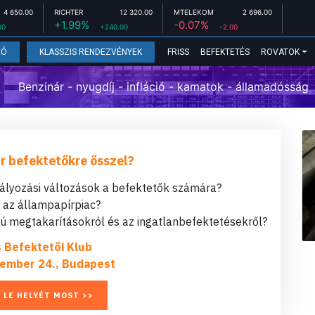
4 650.00
RICHTER
12 320.00
MTELEKOM
2 696.00
+1.99%
-0.07%
00
+240.00
-2.00
FRISS
BEFEKTETÉS
ROVATOK
EÓ
KLASSZIS RENDEZVÉNYEK
Benzinár - nyugdíj - infláció - kamatok - államadósság
r befektetőkre ősszel?
bályozási változások a befektetők számára?
t az állampapírpiac?
 megtakarításokról és az ingatlanbefektetésekről?
s Befektetői Klub
ember 24., Budapest
 LE HELYÉT MOST >>