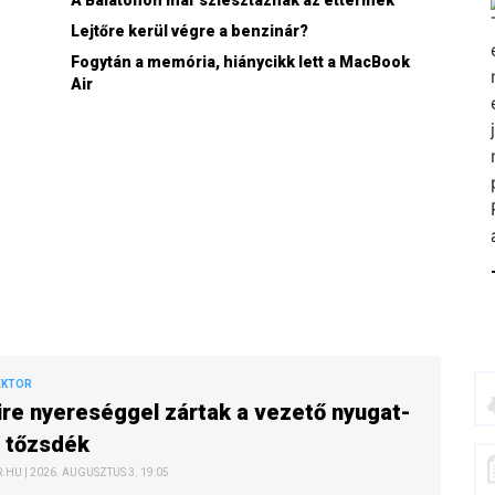
Lejtőre kerül végre a benzinár?
Fogytán a memória, hiánycikk lett a MacBook
Air
EKTOR
re nyereséggel zártak a vezető nyugat-
 tőzsdék
HU | 2026. AUGUSZTUS 3. 19:05