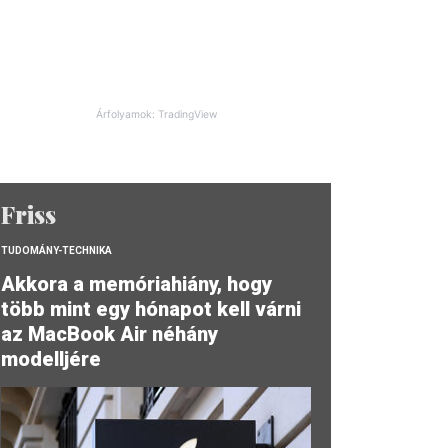
Árfolyamok: TradingView
Friss
TUDOMÁNY-TECHNIKA
Akkora a memóriahiány, hogy
több mint egy hónapot kell várni
az MacBook Air néhány
modelljére