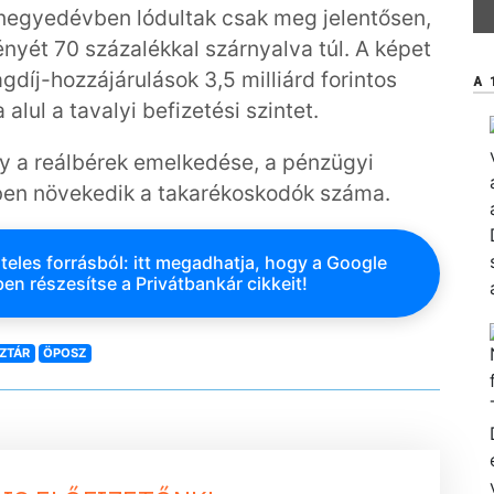
negyedévben lódultak csak meg jelentősen,
yét 70 százalékkal szárnyalva túl. A képet
 tagdíj-hozzájárulások 3,5 milliárd forintos
A 
alul a tavalyi befizetési szintet.
y a reálbérek emelkedése, a pénzügyi
ben növekedik a takarékoskodók száma.
teles forrásból: itt megadhatja, hogy a Google
en részesítse a Privátbankár cikkeit!
ZTÁR
ÖPOSZ