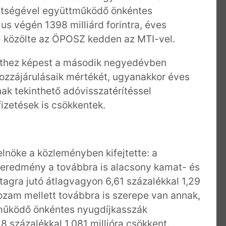
etségével együttműködő önkéntes
s végén 1398 milliárd forintra, éves
- közölte az ÖPOSZ kedden az MTI-vel.
ethez képest a második negyedévben
hozzájárulásaik mértékét, ugyanakkor éves
k tekinthető adóvisszatérítéssel
izetések is csökkentek.
lnöke a közleményben kifejtette: a
eredmény a továbbra is alacsony kamat- és
gra jutó átlagvagyon 6,61 százalékkal 1,29
 hozam mellett továbbra is szerepe van annak,
működő önkéntes nyugdíjkasszák
 százalékkal 1,081 millióra csökkent.