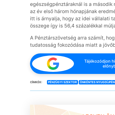
egészségpénztáraknál is a második 
az év első három hónapjának eredmén
itt is árnyalja, hogy az idei vállalati
összege így is 56,4 százalékkal múlja 
A Pénztárszövetség arra számít, hog
tudatosság fokozódása miatt a jövő
Tájékozódjon hi
előnyb
CÍMKÉK:
PÉNZÜGYI SZEKTOR
ÖNKÉNTES NYUGDÍJPÉN