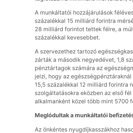
A munkáltatói hozzájárulások féléve
százalékkal 15 milliárd forintra mérs
28 milliárd forintot tettek félre, a m
százalékkal kevesebbet.
A szervezethez tartozó egészségkass
zárták a második negyedévet, 1,8 szá
pénztártagok számára az egészségme
jelzi, hogy az egészségpénztáraknál
15,5 százalékkal 12 milliárd forintra 
szolgáltatásokra eközben az első fél
alkalmanként közel több mint 5700 fo
Meglódultak a munkáltatói befizet
Az önkéntes nyugdíjkasszákhoz haso