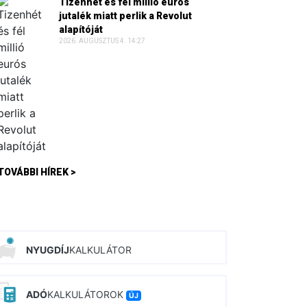
Tizenhét és fél millió eurós
jutalék miatt perlik a Revolut
alapítóját
2026. AUGUSZTUS 4. 14:27
TOVÁBBI HÍREK >
NYUGDÍJ
KALKULÁTOR
ADÓ
KALKULÁTOROK
ÚJ