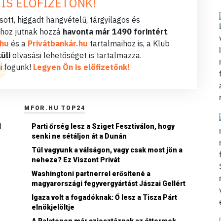
 IS ELŐFIZETŐNK!
ott, higgadt hangvételű, tárgyilagos és
hoz jutnak hozzá
havonta már 1490 forintért
.
.hu
és a
Privátbankár.hu
tartalmaihoz is, a Klub
üli
olvasási lehetőséget is tartalmazza.
i fogunk!
Legyen Ön is előfizetőnk!
MFOR.HU TOP24
l
Parti őrség lesz a Sziget Fesztiválon, hogy
senki ne sétáljon át a Dunán
Túl vagyunk a válságon, vagy csak most jön a
neheze? Ez Viszont Privát
Washingtoni partnerrel erősítené a
magyarországi fegyvergyártást Jászai Gellért
Igaza volt a fogadóknak: Ő lesz a Tisza Párt
elnökjelöltje
A Balatonon már sziesztáznak az éttermek