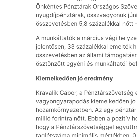
Önkéntes Pénztárak Országos Szöv
nyugdíjpénztárak, összvagyonuk júniu
összevetésben 5,8 százalékkal nőtt 
A munkáltatók a március végi helyz
jelentősen, 33 százalékkal emelték 
összevetésben az állami támogatásna
ösztönzött egyéni és munkáltatói bef
Kiemelkedően jó eredmény
Kravalik Gábor, a Pénztárszövetség e
vagyongyarapodás kiemelkedően jó 
hozamkörnyezetben. Az egy pénztárta
millió forintra nőtt. Ebben a pozitív
hogy a Pénztárszövetséggel együtt
taglétszáma minimális mértékben, 0,8