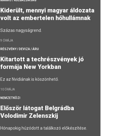
MAKRO / KÜLGAZDASÁG
Kiderült, mennyi magyar áldozata
volt az embertelen hőhullámnak
Százas nagyságrend.
9 ÓRÁJA
RÉSZVÉNY / DEVIZA / ÁRU
Kitartott a techrészvények jó
formája New Yorkban
Ez az Nvidiának is köszönhető.
10 ÓRÁJA
NEMZETKÖZI
Először látogat Belgrádba
Volodimir Zelenszkij
Hónapokig húzódott a találkozó előkészítése.