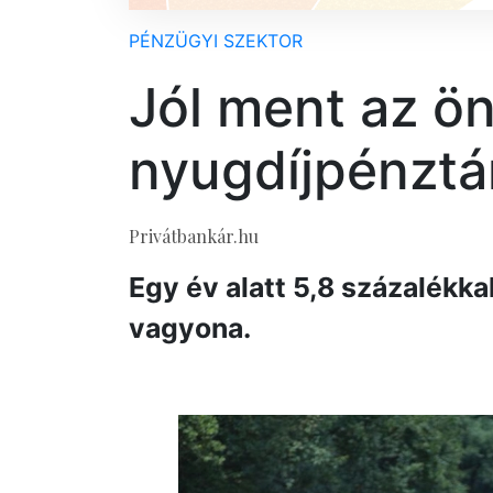
PÉNZÜGYI SZEKTOR
Jól ment az ö
nyugdíjpénztá
Privátbankár.hu
Egy év alatt 5,8 százalékka
vagyona.