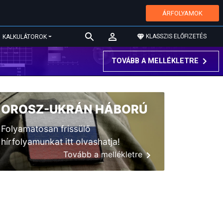
ÁRFOLYAMOK
KLASSZIS ELŐFIZETÉS
KALKULÁTOROK
TOVÁBB A MELLÉKLETRE
OROSZ-UKRÁN HÁBORÚ
Folyamatosan frissülő
hírfolyamunkat itt olvashatja!
Tovább a mellékletre