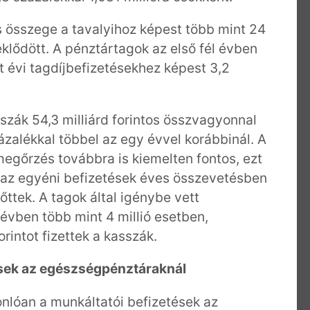
s összege a tavalyihoz képest több mint 24
éklődött. A pénztártagok az első fél évben
últ évi tagdíjbefizetésekhez képest 3,2
zák 54,3 milliárd forintos összvagyonnal
zalékkal többel az egy évvel korábbinál. A
gőrzés továbbra is kiemelten fontos, ezt
 az egyéni befizetések éves összevetésben
nőttek. A tagok által igénybe vett
 évben több mint 4 millió esetben,
rintot fizettek a kasszák.
ések az egészségpénztáraknál
nlóan a munkáltatói befizetések az