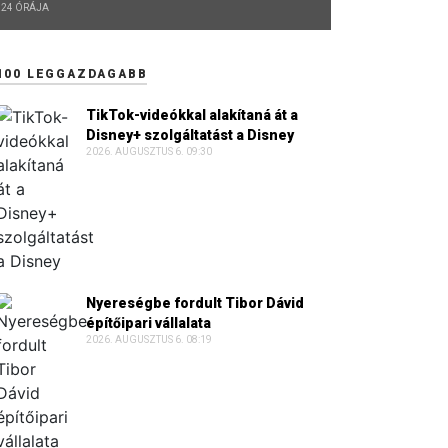
24 ÓRÁJA
100 LEGGAZDAGABB
TikTok-videókkal alakítaná át a
Disney+ szolgáltatást a Disney
2026. AUGUSZTUS 6. 09:30
Nyereségbe fordult Tibor Dávid
építőipari vállalata
2026. AUGUSZTUS 6. 08:19