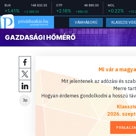
BUX
148 632.55
OTP
46 890.00
MOL
+1.41%
+2.16%
+0.22%
+2 069.00
+990.00
+10.
VÁMHÁBORÚ
KLASSZIS VID
GAZDASÁGI HŐMÉRŐ
Mi vár a magya
Mit jelentenek az adózási és sza
Merre tar
Hogyan érdemes gondolkodni a hosszú távú
3p
Klasszi
2026. szept
FOGLALJA