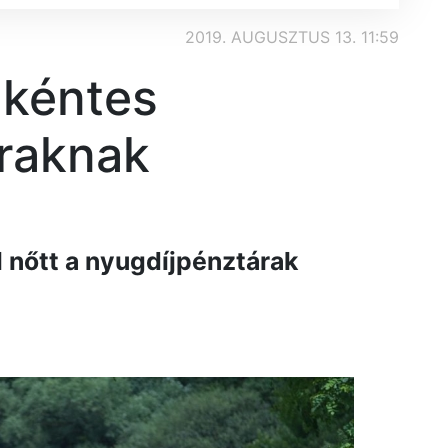
2019. AUGUSZTUS 13. 11:59
nkéntes
raknak
l nőtt a nyugdíjpénztárak