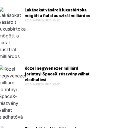
Lakásokat vásárolt luxusbirtoka
mögött a fiatal ausztrál milliárdos
2026. AUGUSZTUS 5. 07:08
Közel negyvenezer milliárd
forintnyi SpaceX-részvény válhat
eladhatóvá
2026. AUGUSZTUS 5. 06:35