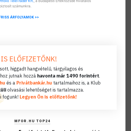
tfolio TeleTrader Kft.
, a Budapesti Értéktőzsde hivatalos
biztosít számunkra.
FRISS ÁRFOLYAMOK >>
 IS ELŐFIZETŐNK!
ott, higgadt hangvételű, tárgyilagos és
hoz jutnak hozzá
havonta már 1490 forintért
.
.hu
és a
Privátbankár.hu
tartalmaihoz is, a Klub
üli
olvasási lehetőséget is tartalmazza.
i fogunk!
Legyen Ön is előfizetőnk!
MFOR.HU TOP24