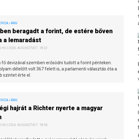
EVIZA / ÁRU
en beragadt a forint, de estére bőven
a a lemaradást
HU | 2026. AUGUSZTUS 7. 18:22
fő devizával szemben erősödni tudott a forint pénteken.
lyam délelőtt volt 367 felett is, a parlamenti választás óta a
 szintet érte el.
EVIZA / ÁRU
égi hajrát a Richter nyerte a magyar
n
HU | 2026. AUGUSZTUS 7. 18:06