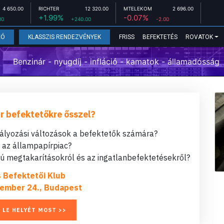
4 650.00
RICHTER
12 320.00
MTELEKOM
2 696.00
+1.99%
-0.07%
00
+240.00
-2.00
FRISS
BEFEKTETÉS
ROVATOK
EÓ
KLASSZIS RENDEZVÉNYEK
Benzinár - nyugdíj - infláció - kamatok - államadósság
r befektetőkre ősszel?
bályozási változások a befektetők számára?
t az állampapírpiac?
 megtakarításokról és az ingatlanbefektetésekről?
s Befektetői Klub
ember 24., Budapest
 LE HELYÉT MOST >>