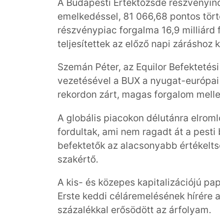
A Budapesti Értéktőzsde részvényin
emelkedéssel, 81 066,68 pontos tört
részvénypiac forgalma 16,9 milliárd 
teljesítettek az előző napi záráshoz 
Szemán Péter, az Equilor Befektetés
vezetésével a BUX a nyugat-európai p
rekordon zárt, magas forgalom melle
A globális piacokon délutánra elroml
fordultak, ami nem ragadt át a pesti
befektetők az alacsonyabb értékelts
szakértő.
A kis- és közepes kapitalizációjú pap
Erste keddi céláremelésének hírére a
százalékkal erősödött az árfolyam.