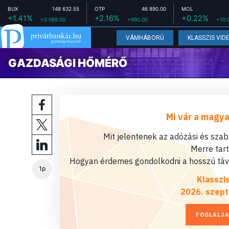
BUX
148 632.55
OTP
46 890.00
MOL
+1.41%
+2.16%
+0.22%
+2 069.00
+990.00
+10.
VÁMHÁBORÚ
KLASSZIS VID
GAZDASÁGI HŐMÉRŐ
Mi vár a magya
Mit jelentenek az adózási és sza
Merre tar
Hogyan érdemes gondolkodni a hosszú távú
1p
Klasszi
2026. szept
FOGLALJA