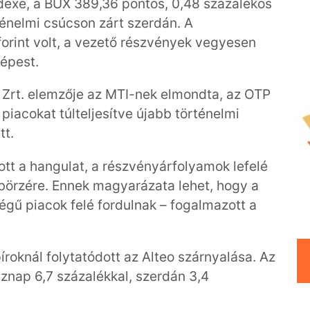
dexe, a BUX 389,36 pontos, 0,48 százalékos
énelmi csúcson zárt szerdán. A
forint volt, a vezető részvények vegyesen
képest.
i Zrt. elemzője az MTI-nek elmondta, az OTP
iacokat túlteljesítve újabb történelmi
tt.
ott a hangulat, a részvényárfolyamok lefelé
 börzére. Ennek magyarázata lehet, hogy a
égű piacok felé fordulnak – fogalmazott a
íroknál folytatódott az Alteo szárnyalása. Az
znap 6,7 százalékkal, szerdán 3,4