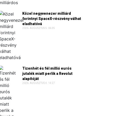
Közel negyvenezer milliárd
forintnyi SpaceX-részvény válhat
eladhatóvá
2026. AUGUSZTUS 5. 06:35
Tizenhét és fél millió eurós
jutalék miatt perlik a Revolut
alapítóját
2026. AUGUSZTUS 4. 14:27