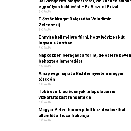
Jól vizsgázott Magyar Péter, de közben csinál
egy súlyos baklövést – Ez Viszont Privát
5 ÓRÁJA
Először látogat Belgrádba Volodimir
Zelenszkij
5 ÓRÁJA
Ennyire kell mélyre fúrni, hogy ivóvizes kút
legyen a kertben
6 ÓRÁJA
Napközben beragadt a forint, de estére bőve
behozta a lemaradást
7 ÓRÁJA
A nap végi hajrát a Richter nyerte a magyar
tőzsdén
7 ÓRÁJA
Több szerb és bosnyák településen is
vízkorlátozást rendeltek el
7 ÓRÁJA
Magyar Péter: három jelölt közül választhat
államfőt a Tisza frakciója
8 ÓRÁJA