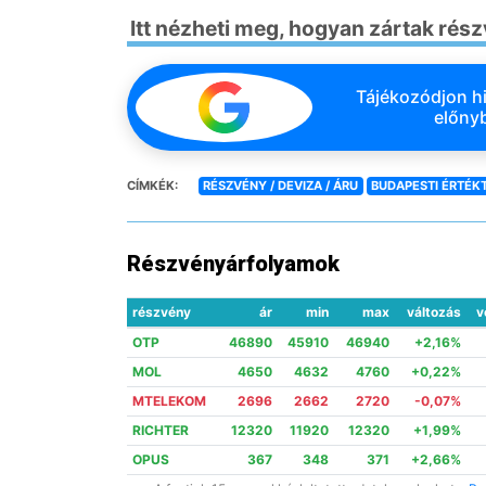
Itt nézheti meg, hogyan zártak rés
Tájékozódjon hi
előnyb
CÍMKÉK:
RÉSZVÉNY / DEVIZA / ÁRU
BUDAPESTI ÉRTÉK
Részvényárfolyamok
részvény
ár
min
max
változás
v
OTP
46890
45910
46940
+2,16%
MOL
4650
4632
4760
+0,22%
MTELEKOM
2696
2662
2720
-0,07%
RICHTER
12320
11920
12320
+1,99%
OPUS
367
348
371
+2,66%