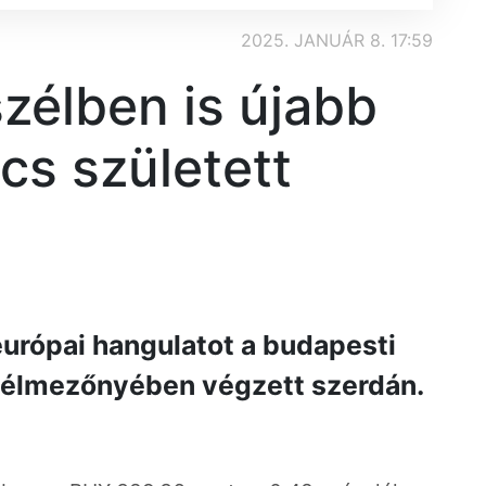
2025. JANUÁR 8. 17:59
zélben is újabb
cs született
európai hangulatot a budapesti
s élmezőnyében végzett szerdán.