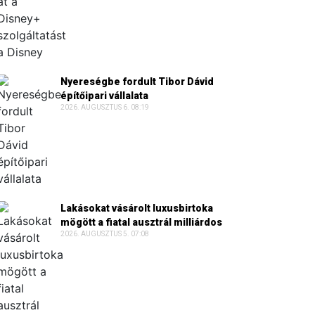
Nyereségbe fordult Tibor Dávid
építőipari vállalata
2026. AUGUSZTUS 6. 08:19
Lakásokat vásárolt luxusbirtoka
mögött a fiatal ausztrál milliárdos
2026. AUGUSZTUS 5. 07:08