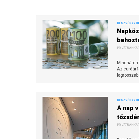
RÉSZVÉNY / D
Napközb
behozt
PRIVÁTBANKÁR.
Mindhárom 
Az euróárfo
legrosszabb
RÉSZVÉNY / D
A nap v
tőzsdé
PRIVÁTBANKÁR.