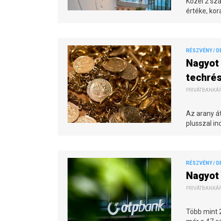
Közel 2 sz
értéke, kor
RÉSZVÉNY / D
Nagyot 
techrés
PRIVÁTBANKÁR.
Az arany át
plusszal in
RÉSZVÉNY / D
Nagyot 
PRIVÁTBANKÁR.
Több mint 