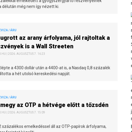
ázalékkal emelkedett a gyógyszergyártó részvényeinek
a délután még nem így nézett ki.
EVIZA / ÁRU
ugrott az arany árfolyama, jól rajtoltak a
zvények is a Wall Streeten
HU | 2026. AUGUSZTUS 7. 16:23
lépte a 4300 dollár után a 4400-at is, a Nasdaq 0,8 százalék
dította a hét utolsó kereskedési napját.
EVIZA / ÁRU
megy az OTP a hétvége előtt a tőzsdén
HU | 2026. AUGUSZTUS 7. 15:09
2 százalékos emelkedéssel áll az OTP-papírok árfolyama,