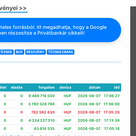
zvényei >>
teles forrásból: itt megadhatja, hogy a Google
en részesítse a Privátbankár cikkeit!
TŐZSDE
BUX
RÉSZVÉNY
TŐZSDEZÁRÁS
étel
eladás
forgalom
deviza
dátum
idő
0
0
9 469 716 030
HUF
2026-08-07
17:06:27
0
0
3 780 328 766
HUF
2026-08-07
17:06:00
0
0
762 562 630
HUF
2026-08-07
17:05:28
0
0
4 334 227 510
HUF
2026-08-07
17:13:39
0
0
63 816 535
HUF
2026-08-07
17:05:18