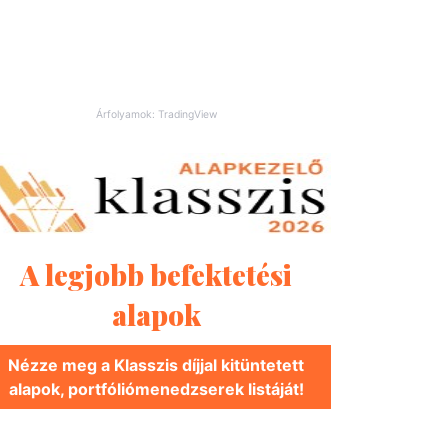
Árfolyamok: TradingView
A legjobb befektetési
alapok
Nézze meg a Klasszis díjjal kitüntetett
alapok, portfóliómenedzserek listáját!