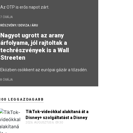
Az OTP is erős napot zárt.
7 ÓRÁJA
RÉSZVÉNY / DEVIZA / ÁRU
Nagyot ugrott az arany
árfolyama, jól rajtoltak a
techrészvények is a Wall
Streeten
Eközben csökkent az európai gázár a tőzsdén.
8 ÓRÁJA
100 LEGGAZDAGABB
TikTok-videókkal alakítaná át a
Disney+ szolgáltatást a Disney
2026. AUGUSZTUS 6. 09:30