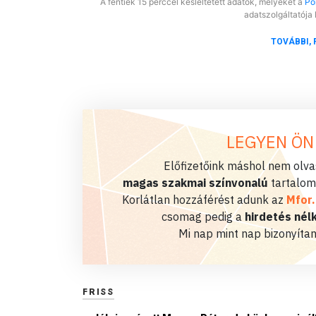
A fentiek 15 perccel késleltetett adatok, melyeket a
Por
adatszolgáltatója 
TOVÁBBI, 
LEGYEN ÖN
Előfizetőink máshol nem olvas
magas szakmai színvonalú
tartalom
Korlátlan hozzáférést adunk az
Mfor
csomag pedig a
hirdetés nélk
Mi nap mint nap bizonyítan
FRISS