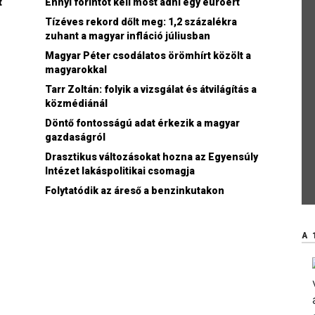
t
Ennyi forintot kell most adni egy euróért
Tízéves rekord dőlt meg: 1,2 százalékra
zuhant a magyar infláció júliusban
Magyar Péter csodálatos örömhírt közölt a
magyarokkal
Tarr Zoltán: folyik a vizsgálat és átvilágítás a
közmédiánál
Döntő fontosságú adat érkezik a magyar
n
gazdaságról
Drasztikus változásokat hozna az Egyensúly
Intézet lakáspolitikai csomagja
Folytatódik az áreső a benzinkutakon
A 