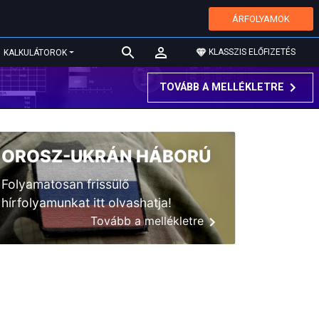
ÁRFOLYAMOK
KLASSZIS ELŐFIZETÉS
KALKULÁTOROK
TOVÁBB A MELLÉKLETRE
OROSZ-UKRÁN HÁBORÚ
Folyamatosan frissülő
hírfolyamunkat itt olvashatja!
Tovább a mellékletre