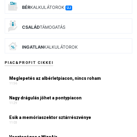
BÉR
KALKULÁTOROK
ÚJ
CSALÁD
TÁMOGATÁS
INGATLAN
KALKULÁTOROK
PIAC&PROFIT CIKKEI
Meglepetés az albérletpiacon, nincs roham
11:56
Nagy drágulás jöhet a pontypiacon
11:29
Esik a memóriaszektor sztárrészvénye
11:03
Veszteséges a WizzAir