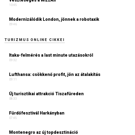
10:45
Modernizálódik London, jönnek a robotaxik
09:46
TURIZMUS ONLINE CIKKEI
Itaka-felmérés a last minute utazásokról
09:32
Lufthansa: csökkenő profit, jön az átalakítás
09:11
Új turisztikai attrakció Tiszafüreden
08:33
Fürdőfesztivál Harkányban
07:45
Montenegro az új topdesztináció