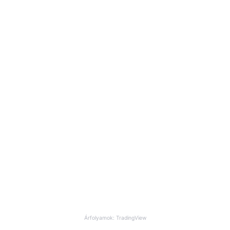
Árfolyamok: TradingView