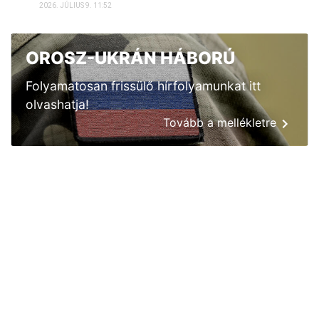
2026. JÚLIUS 9. 11:52
OROSZ-UKRÁN HÁBORÚ
Folyamatosan frissülő hírfolyamunkat itt
olvashatja!
Tovább a mellékletre