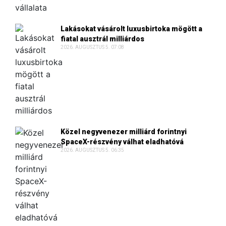
Lakásokat vásárolt luxusbirtoka mögött a
fiatal ausztrál milliárdos
2026. AUGUSZTUS 5. 07:08
Közel negyvenezer milliárd forintnyi
SpaceX-részvény válhat eladhatóvá
2026. AUGUSZTUS 5. 06:35