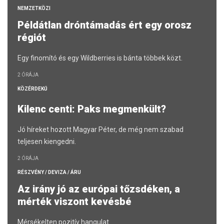
NEMZETKÖZI
Példátlan dróntámadás ért egy orosz
régiót
Egy finomító és egy Wildberries is bánta többek közt.
2 ÓRÁJA
KÖZÉRDEKŰ
Kilenc centi: Paks megmenkült?
Jó híreket hozott Magyar Péter, de még nem szabad
teljesen kiengedni.
2 ÓRÁJA
RÉSZVÉNY / DEVIZA / ÁRU
Az irány jó az európai tőzsdéken, a
mérték viszont kevésbé
Mérsékelten pozitív hangulat.