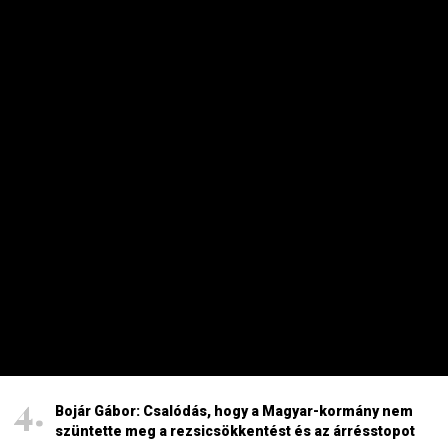
Szinte minden spanyol határt áttörő migráns
visszament Marokkóba?
2026. AUGUSZTUS 1. 11:15
HAVI TOP
Elárulta Forsthoffer Ágnes, ki ül be az ő székébe
2026. JÚLIUS 19. 09:11
A nap képe: száraz lábbal lefotózható a Parlament a
Duna közepéről
2026. JÚLIUS 18. 11:38
Dörzsölheti a tenyerét, aki a Lidl, a Penny és az Aldi
üzleteiben vásárol
2026. AUGUSZTUS 3. 05:51
Bojár Gábor: Csalódás, hogy a Magyar-kormány nem
szüntette meg a rezsicsökkentést és az árrésstopot