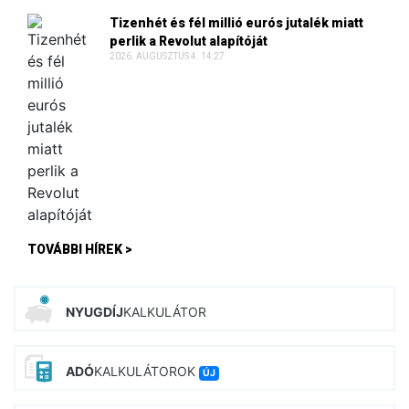
Tizenhét és fél millió eurós jutalék miatt
perlik a Revolut alapítóját
2026. AUGUSZTUS 4. 14:27
TOVÁBBI HÍREK >
NYUGDÍJ
KALKULÁTOR
ADÓ
KALKULÁTOROK
ÚJ