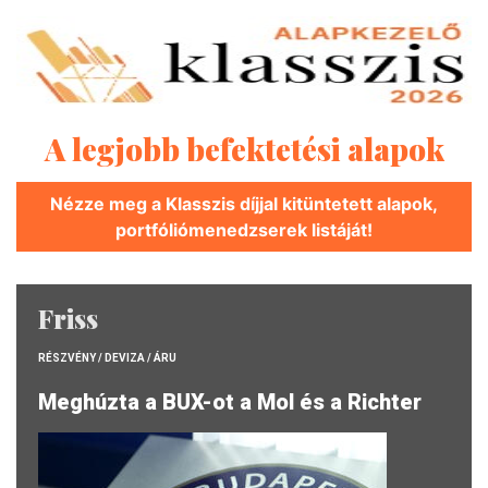
A legjobb befektetési alapok
Nézze meg a Klasszis díjjal kitüntetett alapok,
portfóliómenedzserek listáját!
Friss
RÉSZVÉNY / DEVIZA / ÁRU
Meghúzta a BUX-ot a Mol és a Richter