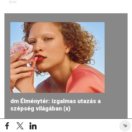
07:43
dm Élménytér: izgalmas utazás a
szépség világában (x)
2026-ban ismét egy egyedülálló utazásra hívja a dm a
1p
vásárlókat, miközben aktivitásaik fókuszában továbbra is