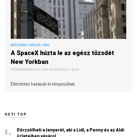
RÉSZVÉNY / DEVIZA / ÁRU
A SpaceX húzta le az egész tőzsdét
New Yorkban
PRIVÁTBANKÁR.HU | 2026. AUGUSZTUS 6. 06:24
Ellentétes hatások érvényesültek.
HETI TOP
Dörzsölheti a tenyerét, aki a Lidl, a Penny és az Aldi
üzleteiben vásárol