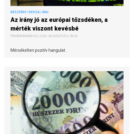
RÉSZVÉNY / DEVIZA / ÁRU
Az irány jó az európai tőzsdéken, a
mérték viszont kevésbé
PRIVÁTBANKÁR.HU | 2026. AUGUSZTUS 6. 09:26
Mérsékelten pozitív hangulat.