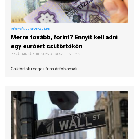
RÉSZVÉNY / DEVIZA / ÁRU
Merre tovább, forint? Ennyit kell adni
egy euróért csütörtökön
PRIVÁTBANKÁR.HU | 2026. AUGUSZTUS 6. 07:12
Csütörtök reggeli friss árfolyamok.