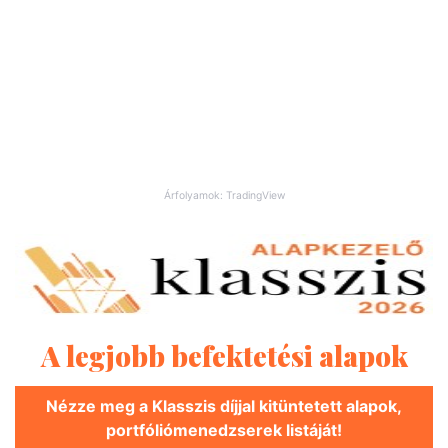
Árfolyamok: TradingView
A legjobb befektetési alapok
Nézze meg a Klasszis díjjal kitüntetett alapok,
portfóliómenedzserek listáját!