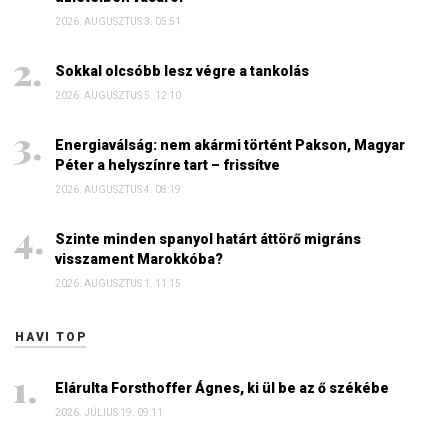
2026. AUGUSZTUS 3. 05:51
Sokkal olcsóbb lesz végre a tankolás
2026. AUGUSZTUS 5. 12:10
Energiaválság: nem akármi történt Pakson, Magyar
Péter a helyszínre tart – frissítve
2026. AUGUSZTUS 4. 08:19
Szinte minden spanyol határt áttörő migráns
visszament Marokkóba?
2026. AUGUSZTUS 1. 11:15
HAVI TOP
Elárulta Forsthoffer Ágnes, ki ül be az ő székébe
2026. JÚLIUS 19. 09:11