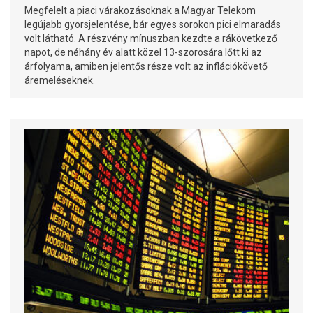
Megfelelt a piaci várakozásoknak a Magyar Telekom
legújabb gyorsjelentése, bár egyes sorokon pici elmaradás
volt látható. A részvény mínuszban kezdte a rákövetkező
napot, de néhány év alatt közel 13-szorosára lőtt ki az
árfolyama, amiben jelentős része volt az inflációkövető
áremeléseknek.