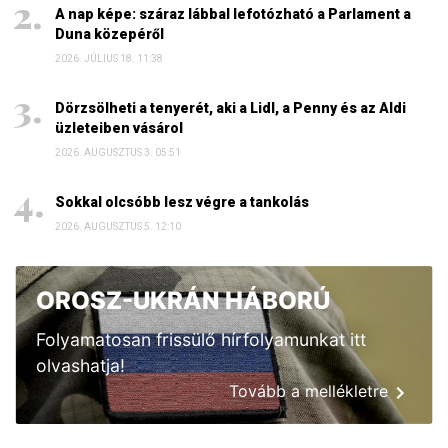
A nap képe: száraz lábbal lefotózható a Parlament a
Duna közepéről
2026. JÚLIUS 18. 11:38
Dörzsölheti a tenyerét, aki a Lidl, a Penny és az Aldi
üzleteiben vásárol
2026. AUGUSZTUS 3. 05:51
Sokkal olcsóbb lesz végre a tankolás
2026. AUGUSZTUS 5. 12:10
OROSZ-UKRÁN HÁBORÚ
Folyamatosan frissülő hírfolyamunkat itt
olvashatja!
Tovább a mellékletre