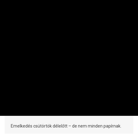
RÉSZVÉNY / DEVIZA / ÁRU
Meghúzta a BUX-ot a Mol és a Richter
PRIVÁTBANKÁR.HU | 2026. AUGUSZTUS 6. 11:44
Emelkedés csütörtök délelőtt – de nem minden papírnak.