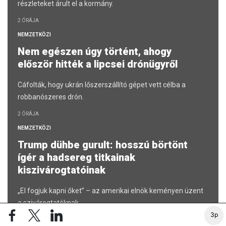
részleteket árult el a kormány.
2 ÓRÁJA
NEMZETKÖZI
Nem egészen úgy történt, ahogy
először hitték a lipcsei drónügyről
Cáfolták, hogy ukrán lőszerszállító gépet vett célba a
robbanószeres drón.
2 ÓRÁJA
NEMZETKÖZI
Trump dühbe gurult: hosszú börtönt
ígér a hadsereg titkainak
kiszivárogtatóinak
„El fogjuk kapni őket” – az amerikai elnök keményen üzent
a szivárogtatóknak.
3p
3 ÓRÁJA