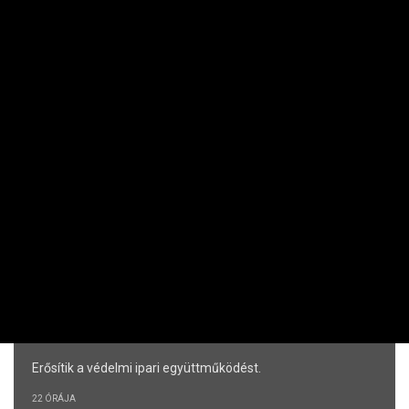
Washingtonnak teljes körű jóvátételt kell fizetnie a háborús
károkért.
KÖRÜLBELÜL 1 ÓRÁJA
TUDOMÁNY-TECHNIKA
Akkora a memóriahiány, hogy több mint
egy hónapot kell várni az MacBook Air
néhány modelljére
Elfogyott a boltokból.
17 ÓRÁJA
VÁLLALAT
Magyar kézifegyver-gyártásról tárgyalt
Washingtonban a 4iG vezetője
Erősítik a védelmi ipari együttműködést.
22 ÓRÁJA