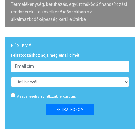
Termelékenység, beruházás, együttműködő finanszírozási
rendszerek – a következő időszakban az
alkalmazkodóképesség kerül előtérbe
HÍRLEVÉL
Feliratkozáshoz adja meg email címét:
Az
adatkezelési nyilatkozatot
elfogadom.
FELIRATKOZOM