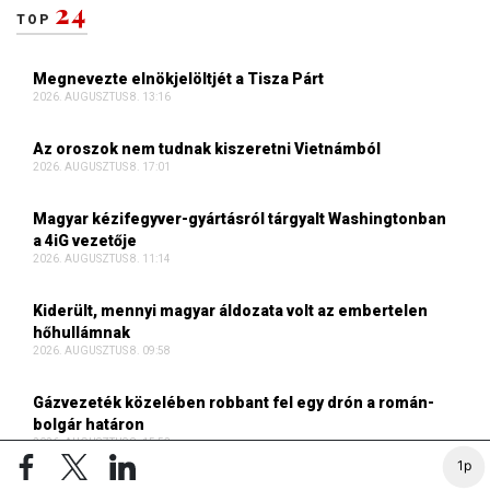
24
TOP
Megnevezte elnökjelöltjét a Tisza Párt
2026. AUGUSZTUS 8. 13:16
Az oroszok nem tudnak kiszeretni Vietnámból
2026. AUGUSZTUS 8. 17:01
Magyar kézifegyver-gyártásról tárgyalt Washingtonban
a 4iG vezetője
2026. AUGUSZTUS 8. 11:14
Kiderült, mennyi magyar áldozata volt az embertelen
hőhullámnak
2026. AUGUSZTUS 8. 09:58
Gázvezeték közelében robbant fel egy drón a román-
bolgár határon
2026. AUGUSZTUS 8. 15:53
1p