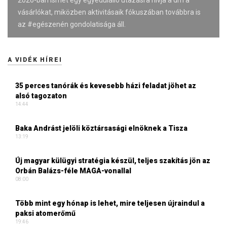
vásárlókat, miközben aktivitásaik fókuszában továbbra is
az #egészenén gondolatisága áll.
A VIDÉK HÍREI
35 perces tanórák és kevesebb házi feladat jöhet az
alsó tagozaton
14:44
Baka Andrást jelöli köztársasági elnöknek a Tisza
13:19
Új magyar külügyi stratégia készül, teljes szakítás jön az
Orbán Balázs-féle MAGA-vonallal
08:00
Több mint egy hónap is lehet, mire teljesen újraindul a
paksi atomerőmű
19:46