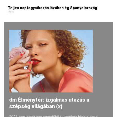
Teljes napfogyatkozás lázában ég Spanyolország
09:22
dm Élménytér: izgalmas utazás a
szépség világában (x)
2026-ban ismét egy egyedülálló utazásra hívja a dm a