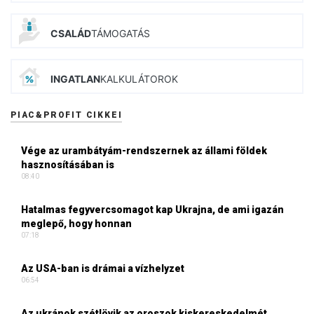
CSALÁD
TÁMOGATÁS
INGATLAN
KALKULÁTOROK
PIAC&PROFIT CIKKEI
Vége az urambátyám-rendszernek az állami földek
hasznosításában is
08:40
Hatalmas fegyvercsomagot kap Ukrajna, de ami igazán
meglepő, hogy honnan
07:18
Az USA-ban is drámai a vízhelyzet
06:54
Az ukránok szétlövik az oroszok kiskereskedelmét