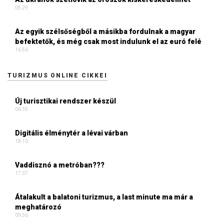
05:29
Az egyik szélsőségből a másikba fordulnak a magyar
befektetők, és még csak most indulunk el az euró felé
16:56
TURIZMUS ONLINE CIKKEI
Új turisztikai rendszer készül
06:35
Digitális élménytér a lévai várban
18:10
Vaddisznó a metróban???
17:37
Átalakult a balatoni turizmus, a last minute ma már a
meghatározó
09:36