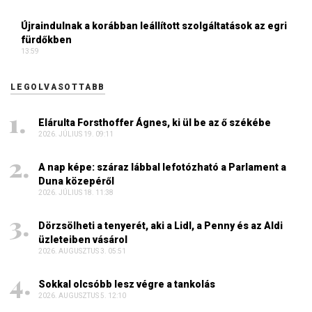
Újraindulnak a korábban leállított szolgáltatások az egri
fürdőkben
13:59
LEGOLVASOTTABB
Elárulta Forsthoffer Ágnes, ki ül be az ő székébe
2026. JÚLIUS 19. 09:11
A nap képe: száraz lábbal lefotózható a Parlament a
Duna közepéről
2026. JÚLIUS 18. 11:38
Dörzsölheti a tenyerét, aki a Lidl, a Penny és az Aldi
üzleteiben vásárol
2026. AUGUSZTUS 3. 05:51
Sokkal olcsóbb lesz végre a tankolás
2026. AUGUSZTUS 5. 12:10