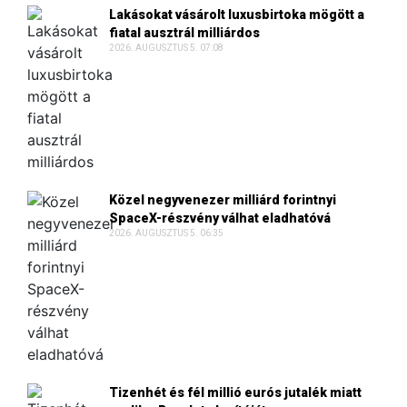
Lakásokat vásárolt luxusbirtoka mögött a
fiatal ausztrál milliárdos
2026. AUGUSZTUS 5. 07:08
Közel negyvenezer milliárd forintnyi
SpaceX-részvény válhat eladhatóvá
2026. AUGUSZTUS 5. 06:35
Tizenhét és fél millió eurós jutalék miatt