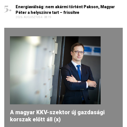
Energiaválság: nem akármi történt Pakson, Magyar
Péter a helyszínre tart – frissítve
2026. AUGUSZTUS 4. 08:19
A magyar KKV-szektor új gazdasági
korszak előtt áll (x)