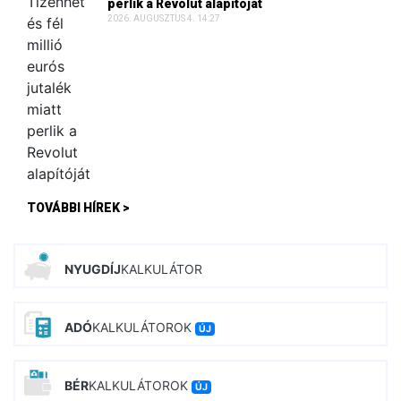
perlik a Revolut alapítóját
2026. AUGUSZTUS 4. 14:27
TOVÁBBI HÍREK >
NYUGDÍJ
KALKULÁTOR
ADÓ
KALKULÁTOROK
ÚJ
BÉR
KALKULÁTOROK
ÚJ