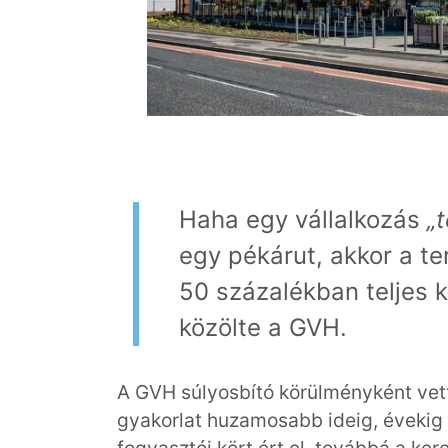
Haha egy vállalkozás
„t
egy pékárut, akkor a t
50 százalékban teljes ki
közölte a GVH.
A GVH súlyosbító körülményként vet
gyakorlat huzamosabb ideig, évekig ta