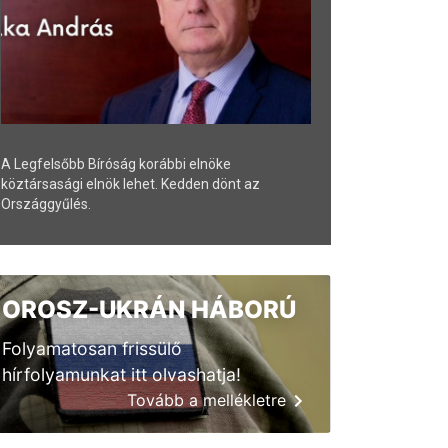
A Legfelsőbb Bíróság korábbi elnöke
köztársasági elnök lehet. Kedden dönt az
Országgyűlés.
OROSZ-UKRÁN HÁBORÚ
Folyamatosan frissülő
hírfolyamunkat itt olvashatja!
Tovább a mellékletre