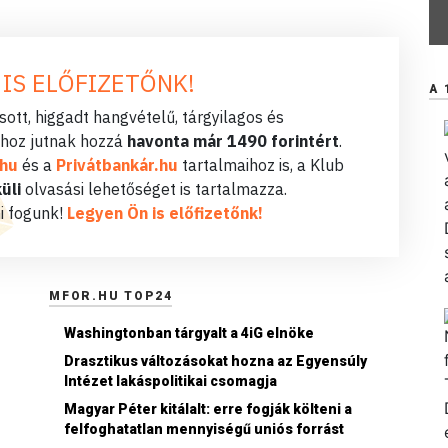
 IS ELŐFIZETŐNK!
A 
ott, higgadt hangvételű, tárgyilagos és
hoz jutnak hozzá
havonta már 1490 forintért
.
.hu
és a
Privátbankár.hu
tartalmaihoz is, a Klub
üli
olvasási lehetőséget is tartalmazza.
i fogunk!
Legyen Ön is előfizetőnk!
MFOR.HU TOP24
Washingtonban tárgyalt a 4iG elnöke
Drasztikus változásokat hozna az Egyensúly
Intézet lakáspolitikai csomagja
Magyar Péter kitálalt: erre fogják költeni a
felfoghatatlan mennyiségű uniós forrást