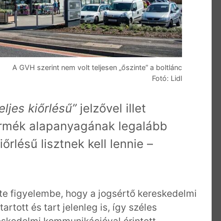
A GVH szerint nem volt teljesen „őszinte” a boltlánc
Fotó: Lidl
eljes kiőrlésű”
jelzővel illet
ermék alapanyagának legalább
őrlésű lisztnek kell lennie –
te figyelembe, hogy a jogsértő kereskedelmi
rtott és tart jelenleg is, így széles