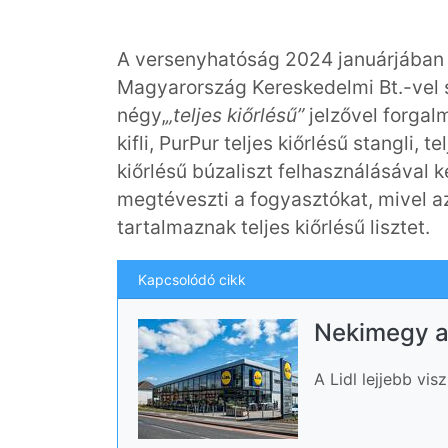
A versenyhatóság 2024 januárjában in
Magyarország Kereskedelmi Bt.-vel 
négy,
„teljes kiőrlésű”
jelzővel forgalm
kifli, PurPur teljes kiőrlésű stangli,
kiőrlésű búzaliszt felhasználásával 
megtéveszti a fogyasztókat, mivel a
tartalmaznak teljes kiőrlésű lisztet.
Kapcsolódó cikk
Nekimegy a 
A Lidl lejjebb vi