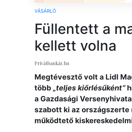
VÁSÁRLÓ
Füllentett a m
kellett volna
Privátbankár.hu
Megtévesztő volt a Lidl M
több
„teljes kiőrlésűként”
h
a Gazdasági Versenyhivatal 
szabott ki az országszerte
működtető kiskereskedelmi