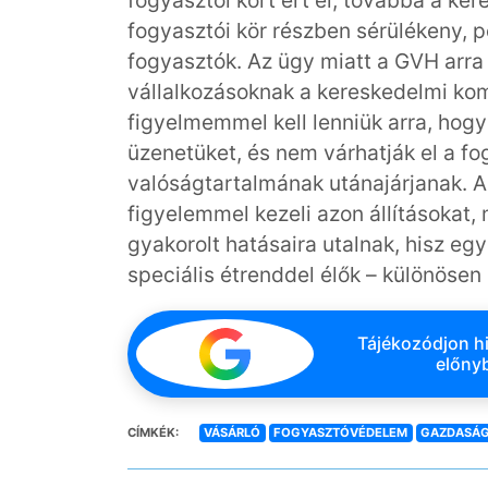
fogyasztói kört ért el, továbbá a ke
fogyasztói kör részben sérülékeny, p
fogyasztók. Az ügy miatt a GVH arra h
vállalkozásoknak a kereskedelmi kom
figyelmemmel kell lenniük arra, hogy
üzenetüket, és nem várhatják el a fog
valóságtartalmának utánajárjanak. 
figyelemmel kezeli azon állításokat
gyakorolt hatásaira utalnak, hisz eg
speciális étrenddel élők – különösen 
Tájékozódjon hi
előnyb
CÍMKÉK:
VÁSÁRLÓ
FOGYASZTÓVÉDELEM
GAZDASÁG