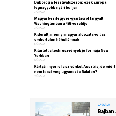
Dübörög a fesztiválszezon: ezek Európa
legnagyobb nyári bulijai
3 ÓRÁJA
Magyar kézifegyver-gyártásról tárgyalt
Washingtonban a 4iG vezetője
3 ÓRÁJA
Kiderült, mennyi magyar áldozata volt az
embertelen hőhullámnak
5 ÓRÁJA
Kitartott a techrészvények jó formája New
Yorkban
6 ÓRÁJA
Kártyán nyeri el a szívünket Ausztria, de miért
nem teszi meg ugyanezt a Balaton?
9 ÓRÁJA
VÁSÁRLÓ
Bajban 