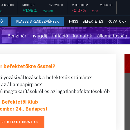
4 650.00
RICHTER
12 320.00
MTELEKOM
2 696.00
+1.99%
-0.07%
00
+240.00
-2.00
FRISS
BEFEKTETÉS
ROVATOK
EÓ
KLASSZIS RENDEZVÉNYEK
Benzinár - nyugdíj - infláció - kamatok - államadósság
r befektetőkre ősszel?
bályozási változások a befektetők számára?
t az állampapírpiac?
 megtakarításokról és az ingatlanbefektetésekről?
s Befektetői Klub
ember 24., Budapest
 LE HELYÉT MOST >>