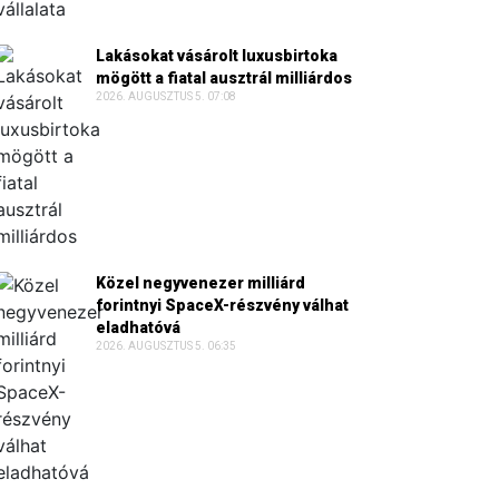
Lakásokat vásárolt luxusbirtoka
mögött a fiatal ausztrál milliárdos
2026. AUGUSZTUS 5. 07:08
Közel negyvenezer milliárd
forintnyi SpaceX-részvény válhat
eladhatóvá
2026. AUGUSZTUS 5. 06:35