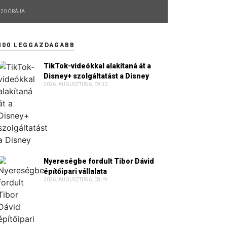
20 ÓRÁJA
100 LEGGAZDAGABB
TikTok-videókkal alakítaná át a
Disney+ szolgáltatást a Disney
2026. AUGUSZTUS 6. 09:30
Nyereségbe fordult Tibor Dávid
építőipari vállalata
2026. AUGUSZTUS 6. 08:19