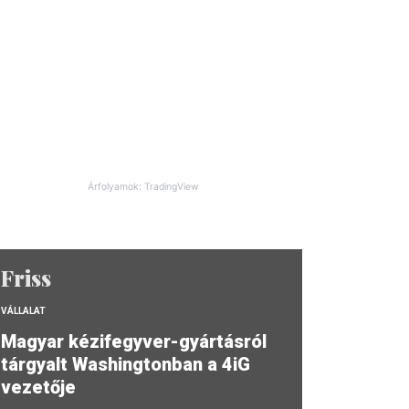
Árfolyamok: TradingView
Friss
VÁLLALAT
Magyar kézifegyver-gyártásról
tárgyalt Washingtonban a 4iG
vezetője