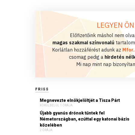
LEGYEN ÖN
Előfizetőink máshol nem olvas
magas szakmai színvonalú
tartalom
Korlátlan hozzáférést adunk az
Mfor
csomag pedig a
hirdetés nélk
Mi nap mint nap bizonyítan
FRISS
Megnevezte elnökjelöltjét a Tisza Párt
KÖRÜLBELÜL 1 ÓRÁJA
Újabb gyanús drónok tűntek fel
Németországban, ezúttal egy katonai bázis
közelében
2 ÓRÁJA