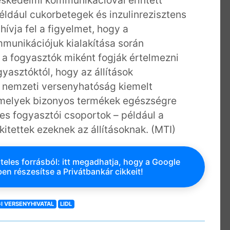
reskedelmi kommunikációval érintett
éldául cukorbetegek és inzulinrezisztens
ívja fel a figyelmet, hogy a
munikációjuk kialakítása során
 a fogyasztók miként fogják értelmezni
yasztóktól, hogy az állítások
A nemzeti versenyhatóság kiemelt
, melyek bizonyos termékek egészségre
yes fogyasztói csoportok – például a
kitettek ezeknek az állításoknak. (MTI)
teles forrásból: itt megadhatja, hogy a Google
en részesítse a Privátbankár cikkeit!
I VERSENYHIVATAL
LIDL