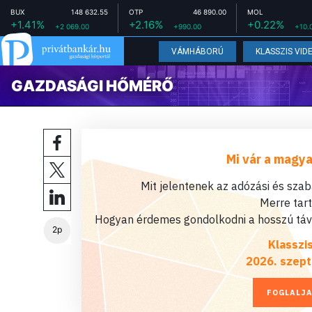
BUX
148 632.55
OTP
46 890.00
MOL
+1.41%
+2.16%
+0.22%
+2 069.00
+990.00
+10.
VÁMHÁBORÚ
KLASSZIS VID
GAZDASÁGI HŐMÉRŐ
Mi vár a magya
Mit jelentenek az adózási és sza
Merre tar
Hogyan érdemes gondolkodni a hosszú távú
2p
Klasszi
2026. szept
FOGLALJA