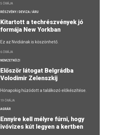
5 ÓRÁJA
RÉSZVÉNY / DEVIZA / ÁRU
Kitartott a techrészvények jó
formája New Yorkban
Ez az Nvidiának is köszönhető.
6 ÓRÁJA
NEMZETKÖZI
Először látogat Belgrádba
Volodimir Zelenszkij
Hónapokig húzódott a találkozó előkészítése.
19 ÓRÁJA
AGRÁR
Ennyire kell mélyre fúrni, hogy
ivóvizes kút legyen a kertben