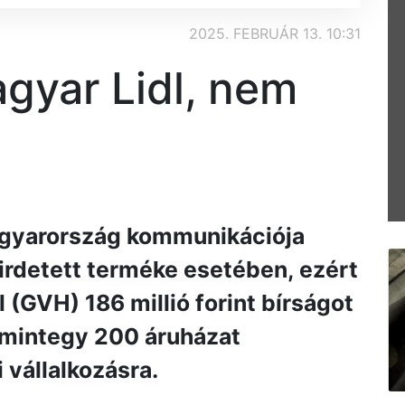
2025. FEBRUÁR 13. 10:31
agyar Lidl, nem
agyarország kommunikációja
irdetett terméke esetében, ezért
(GVH) 186 millió forint bírságot
 mintegy 200 áruházat
 vállalkozásra.