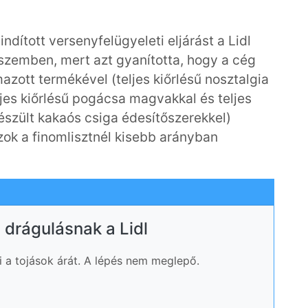
dított versenyfelügyeleti eljárást a Lidl
szemben, mert azt gyanította, hogy a cég
azott termékével (teljes kiőrlésű nosztalgia
 teljes kiőrlésű pogácsa magvakkal és teljes
készült kakaós csiga édesítőszerekkel)
zok a finomlisztnél kisebb arányban
drágulásnak a Lidl
szi a tojások árát. A lépés nem meglepő.