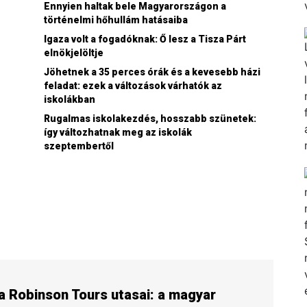
Ennyien haltak bele Magyarországon a
történelmi hőhullám hatásaiba
Igaza volt a fogadóknak: Ő lesz a Tisza Párt
elnökjelöltje
Jöhetnek a 35 perces órák és a kevesebb házi
feladat: ezek a változások várhatók az
iskolákban
Rugalmas iskolakezdés, hosszabb szünetek:
így változhatnak meg az iskolák
szeptembertől
a Robinson Tours utasai: a magyar