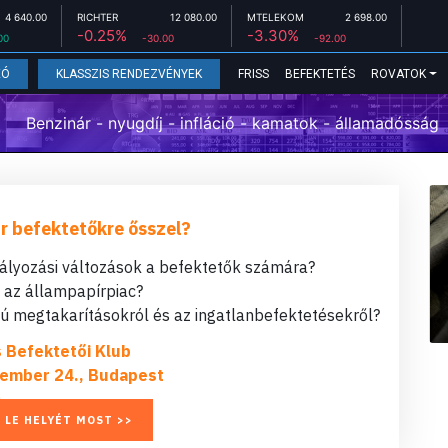
4 640.00
RICHTER
12 080.00
MTELEKOM
2 698.00
-0.25%
-3.30%
00
-30.00
-92.00
FRISS
BEFEKTETÉS
ROVATOK
EÓ
KLASSZIS RENDEZVÉNYEK
Benzinár - nyugdíj - infláció - kamatok - államadósság
r befektetőkre ősszel?
bályozási változások a befektetők számára?
t az állampapírpiac?
 megtakarításokról és az ingatlanbefektetésekről?
s Befektetői Klub
ember 24., Budapest
 LE HELYÉT MOST >>