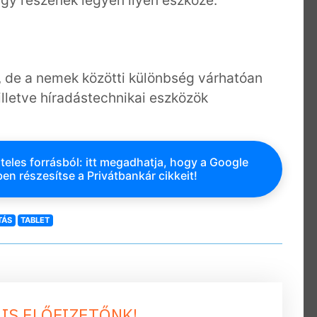
i, de a nemek közötti különbség várhatóan
illetve híradástechnikai eszközök
teles forrásból: itt megadhatja, hogy a Google
en részesítse a Privátbankár cikkeit!
TÁS
TABLET
 IS ELŐFIZETŐNK!