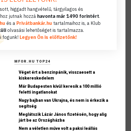
ott, higgadt hangvételű, tárgyilagos és
hoz jutnak hozzá
havonta már 1490 forintért
.
.hu
és a
Privátbankár.hu
tartalmaihoz is, a Klub
üli
olvasási lehetőséget is tartalmazza.
i fogunk!
Legyen Ön is előfizetőnk!
MFOR.HU TOP24
Véget ért a benzinpánik, visszaesett a
kiskereskedelem
Már Budapesten kívül keresik a 100 millió
feletti ingatlanokat
Nagy bajban van Ukrajna, és nem is érkezik a
segítség
Meglátszik Lázár János fizetésén, hogy alig
járt be az Országházba
Nem a véletlen műve volt a paksi leállás