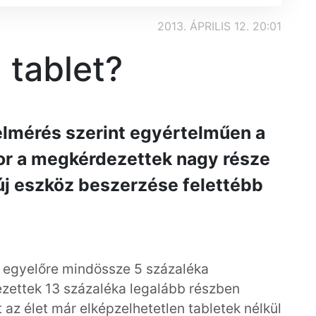
2013. ÁPRILIS 12. 20:01
 tablet?
elmérés szerint egyértelműen a
kor a megkérdezettek nagy része
 új eszköz beszerzése felettébb
 egyelőre mindössze 5 százaléka
zettek 13 százaléka legalább részben
t az élet már elképzelhetetlen tabletek nélkül