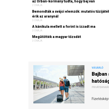
az Orbán-kormány tudta, hogy baj van
2 ÓRÁJA
Bemondták a svájci elemzők: mutatós tűzijáté
érik az aranynál
3 ÓRÁJA
A kánikula mellett a forint is izzadt ma
3 ÓRÁJA
Megütötték a magyar tőzsdét
3 ÓRÁJA
VÁSÁRLÓ
Bajban 
hatóság
PRIVÁTBANKÁR.
Fizetésképt