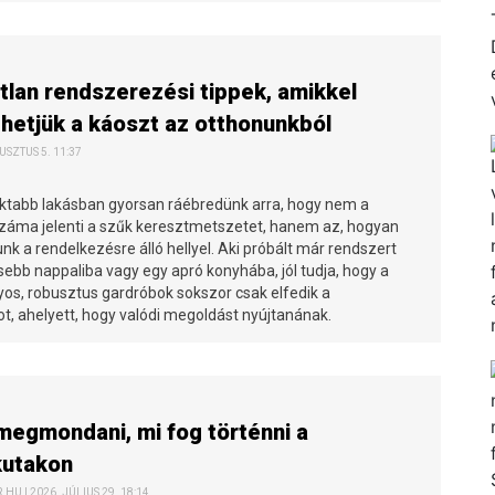
tlan rendszerezési tippek, amikkel
etjük a káoszt az otthonunkból
USZTUS 5. 11:37
tabb lakásban gyorsan ráébredünk arra, hogy nem a
száma jelenti a szűk keresztmetszetet, hanem az, hogyan
k a rendelkezésre álló hellyel. Aki próbált már rendszert
isebb nappaliba vagy egy apró konyhába, jól tudja, hogy a
s, robusztus gardróbok sokszor csak elfedik a
t, ahelyett, hogy valódi megoldást nyújtanának.
egmondani, mi fog történni a
kutakon
HU | 2026. JÚLIUS 29. 18:14