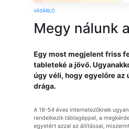
VÁSÁRLÓ
Megy nálunk a
Egy most megjelent friss f
tableteké a jövő. Ugyanak
úgy véli, hogy egyelőre az
drága.
A 18-54 éves internetezőknek ugyan
rendelkezik táblagéppel, a megkérde
egyetért azzal az állítással, miszerin