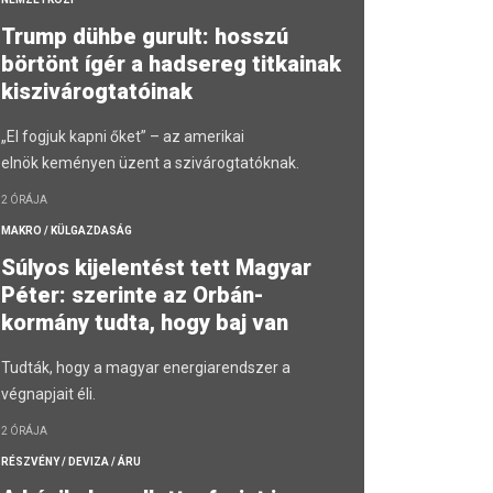
Trump dühbe gurult: hosszú
börtönt ígér a hadsereg titkainak
kiszivárogtatóinak
„El fogjuk kapni őket” – az amerikai
elnök keményen üzent a szivárogtatóknak.
2 ÓRÁJA
MAKRO / KÜLGAZDASÁG
Súlyos kijelentést tett Magyar
Péter: szerinte az Orbán-
kormány tudta, hogy baj van
Tudták, hogy a magyar energiarendszer a
végnapjait éli.
2 ÓRÁJA
RÉSZVÉNY / DEVIZA / ÁRU