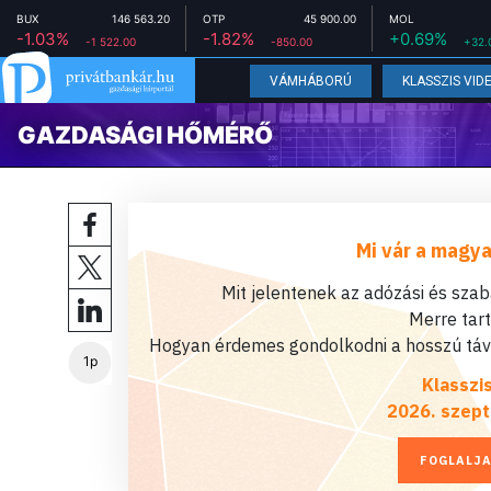
BUX
146 563.20
OTP
45 900.00
MOL
-1.03%
-1.82%
+0.69%
-1 522.00
-850.00
+32.
VÁMHÁBORÚ
KLASSZIS VID
GAZDASÁGI HŐMÉRŐ
Mi vár a magya
Mit jelentenek az adózási és sza
Merre tar
Hogyan érdemes gondolkodni a hosszú távú
1p
Klasszi
2026. szept
FOGLALJA