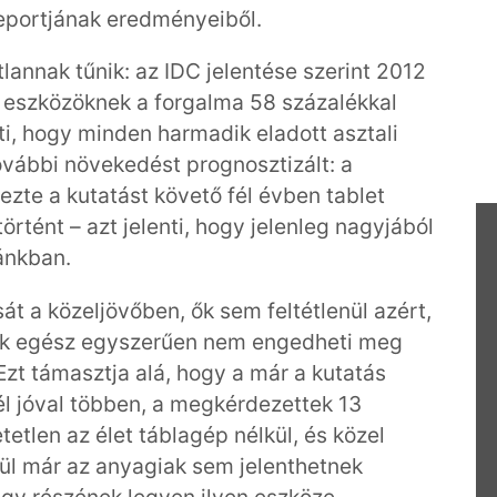
Reportjának eredményeiből.
lannak tűnik: az IDC jelentése szerint 2012
eszközöknek a forgalma 58 százalékkal
ti, hogy minden harmadik eladott asztali
további növekedést prognosztizált: a
zte a kutatást követő fél évben tablet
rtént – azt jelenti, hogy jelenleg nagyjából
ánkban.
át a közeljövőben, ők sem feltétlenül azért,
uk egész egyszerűen nem engedheti meg
zt támasztja alá, hogy a már a kutatás
él jóval többen, a megkérdezettek 13
etlen az élet táblagép nélkül, és közel
ül már az anyagiak sem jelenthetnek
gy részének legyen ilyen eszköze.