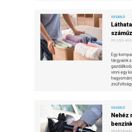
VÁSÁRLÓ
Láthata
száműzh
PR | 2026. AUG
Egy kompak
tárgyaink 
gazdálkodun
vinni egy k
hagyományo
zsúfoltságo
VÁSÁRLÓ
Nehéz m
benzin
PRIVÁTBANKÁR.