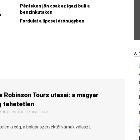
Pénteken jön csak az igazi buli a
benzinkutakon
k
Fordulat a lipcsei drónügyben
A 
a Robinson Tours utasai: a magyar
 tehetetlen
HU | 2026. AUGUSZTUS 6. 17:49
elen a cég, a bolgár szervektől várnak választ.