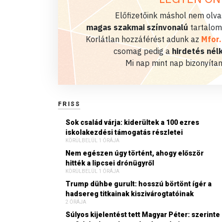
Előfizetőink máshol nem olvas
magas szakmai színvonalú
tartalom
Korlátlan hozzáférést adunk az
Mfor
csomag pedig a
hirdetés nélk
Mi nap mint nap bizonyítan
FRISS
Sok család várja: kiderültek a 100 ezres
iskolakezdési támogatás részletei
KÖRÜLBELÜL 1 ÓRÁJA
Nem egészen úgy történt, ahogy először
hitték a lipcsei drónügyről
KÖRÜLBELÜL 1 ÓRÁJA
Trump dühbe gurult: hosszú börtönt ígér a
hadsereg titkainak kiszivárogtatóinak
2 ÓRÁJA
Súlyos kijelentést tett Magyar Péter: szerinte