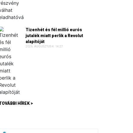
Tizenhét és fél millió eurós
jutalék miatt perlik a Revolut
alapítóját
2026. AUGUSZTUS 4. 14:27
TOVÁBBI HÍREK >