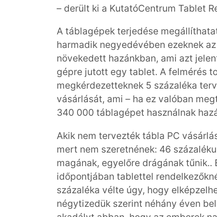
– derült ki a KutatóCentrum Tablet 
A táblagépek terjedése megállíthatat
harmadik negyedévében ezeknek az 
növekedett hazánkban, ami azt jelen
gépre jutott egy tablet. A felmérés 
megkérdezetteknek 5 százaléka terve
vásárlását, ami – ha ez valóban megtö
340 000 táblagépet használnak haz
Akik nem tervezték tábla PC vásárlás
mert nem szeretnének: 46 százalék
magának, egyelőre drágának tűnik.. E
időpontjában tablettel rendelkezőkn
százaléka vélte úgy, hogy elképzelhet
négytizedük szerint néhány éven bel
akadályt abban, hogy az emberek na