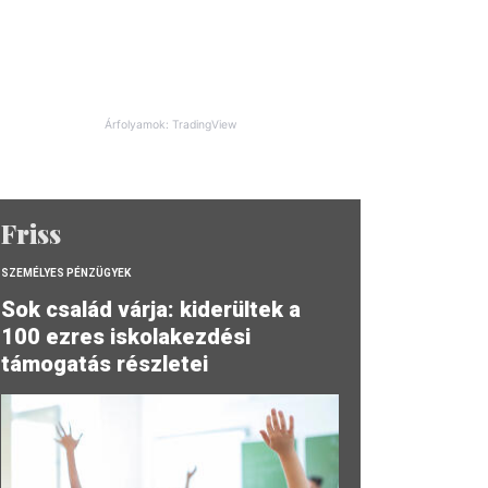
Árfolyamok: TradingView
Friss
SZEMÉLYES PÉNZÜGYEK
Sok család várja: kiderültek a
100 ezres iskolakezdési
támogatás részletei