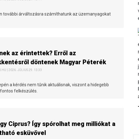
n további árváltozásra számíthatunk az üzemanyagokat
nek az érintettek? Erről az
kkentésről döntenek Magyar Péterék
HU | 2026. JÚLIUS 29. 13:33
epén a kérdés nem tűnik aktuálisnak, viszont a hidegebb
fontos felkészülés.
agy Ciprus? Így spórolhat meg milliókat a
tható esküvővel