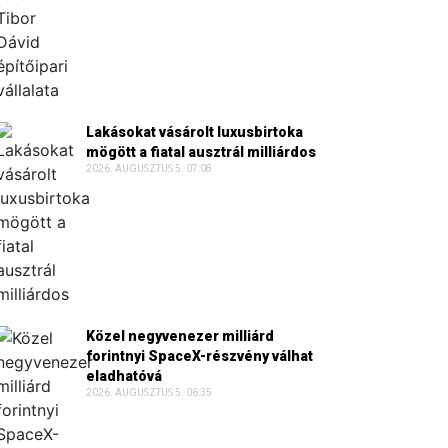
Lakásokat vásárolt luxusbirtoka
mögött a fiatal ausztrál milliárdos
2026. AUGUSZTUS 5. 07:08
Közel negyvenezer milliárd
forintnyi SpaceX-részvény válhat
eladhatóvá
2026. AUGUSZTUS 5. 06:35