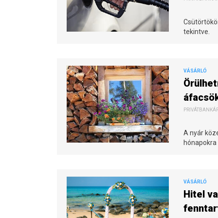
Csütörtökö
tekintve.
VÁSÁRLÓ
Örülhet
áfacsö
PRIVÁTBANKÁR.
A nyár köz
hónapokra 
VÁSÁRLÓ
Hitel v
fenntar