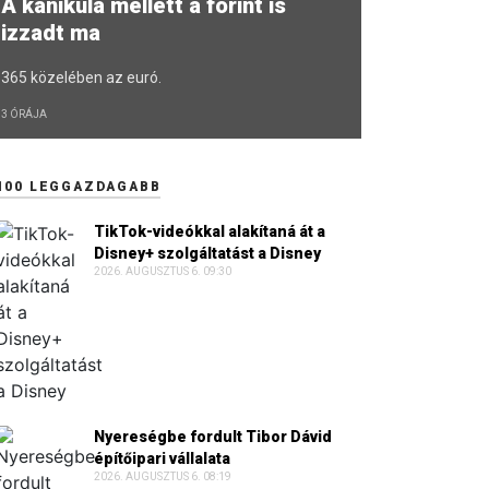
A kánikula mellett a forint is
izzadt ma
365 közelében az euró.
3 ÓRÁJA
100 LEGGAZDAGABB
TikTok-videókkal alakítaná át a
Disney+ szolgáltatást a Disney
2026. AUGUSZTUS 6. 09:30
Nyereségbe fordult Tibor Dávid
építőipari vállalata
2026. AUGUSZTUS 6. 08:19