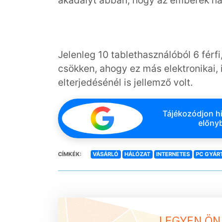
Jelenleg 10 tablethasználóból 6 férf
csökken, ahogy ez más elektronikai, 
elterjedésénél is jellemző volt.
Tájékozódjon hi
előnyb
CÍMKÉK:
VÁSÁRLÓ
HÁLÓZAT
INTERNETES
PC GYÁR
LEGYEN ÖN