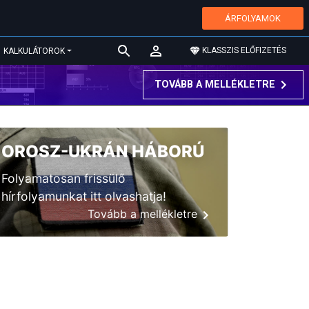
ÁRFOLYAMOK
KLASSZIS ELŐFIZETÉS
KALKULÁTOROK
TOVÁBB A MELLÉKLETRE
OROSZ-UKRÁN HÁBORÚ
Folyamatosan frissülő
hírfolyamunkat itt olvashatja!
Tovább a mellékletre