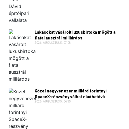
Lakásokat vásárolt luxusbirtoka mögött a
fiatal ausztrál milliárdos
2026. AUGUSZTUS 5. 07:08
Közel negyvenezer milliárd forintnyi
SpaceX-részvény válhat eladhatóvá
2026. AUGUSZTUS 5. 06:35