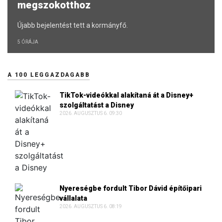
megszokotthoz
Újabb bejelentést tett a kormányfő.
5 ÓRÁJA
A 100 LEGGAZDAGABB
TikTok-videókkal alakítaná át a Disney+
szolgáltatást a Disney
2026. AUGUSZTUS 6. 09:30
Nyereségbe fordult Tibor Dávid építőipari
vállalata
2026. AUGUSZTUS 6. 08:19