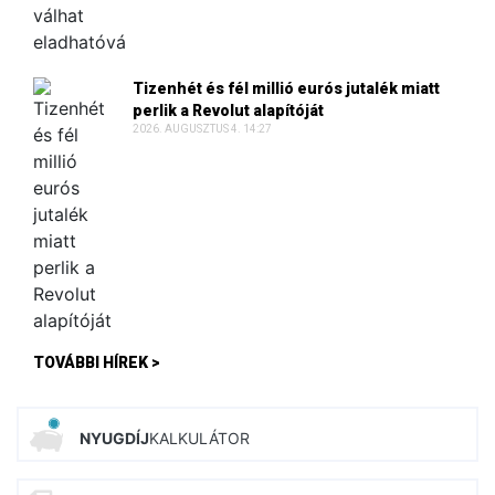
Tizenhét és fél millió eurós jutalék miatt
perlik a Revolut alapítóját
2026. AUGUSZTUS 4. 14:27
TOVÁBBI HÍREK >
NYUGDÍJ
KALKULÁTOR