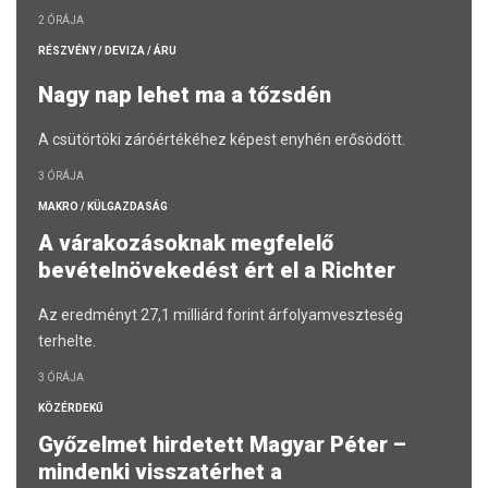
2 ÓRÁJA
RÉSZVÉNY / DEVIZA / ÁRU
Nagy nap lehet ma a tőzsdén
A csütörtöki záróértékéhez képest enyhén erősödött.
3 ÓRÁJA
MAKRO / KÜLGAZDASÁG
A várakozásoknak megfelelő
bevételnövekedést ért el a Richter
Az eredményt 27,1 milliárd forint árfolyamveszteség
terhelte.
3 ÓRÁJA
KÖZÉRDEKŰ
Győzelmet hirdetett Magyar Péter –
mindenki visszatérhet a