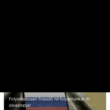
Elárulta Forsthoffer Ágnes, ki ül be az ő székébe
2026. JÚLIUS 19. 09:11
A nap képe: száraz lábbal lefotózható a Parlament a
Duna közepéről
2026. JÚLIUS 18. 11:38
Dörzsölheti a tenyerét, aki a Lidl, a Penny és az Aldi
üzleteiben vásárol
2026. AUGUSZTUS 3. 05:51
Sokkal olcsóbb lesz végre a tankolás
2026. AUGUSZTUS 5. 12:10
OROSZ-UKRÁN HÁBORÚ
Folyamatosan frissülő hírfolyamunkat itt
olvashatja!