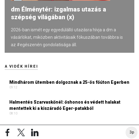
dm Élménytér: izgalmas utazás a
szépség világában (x)
2026-ban ismét egy egyedülálló utazásra hívja a dm a
vásárlókat, miközben aktivitásaik fókuszában továbbra is
az #egészenén gondolatisága áll.
A VIDÉK HÍREI
Mindhárom ütemben dolgoznak a 25-ös főúton Egerben
09:12
Halmentés Szarvaskőnél: őshonos és védett halakat
mentettek ki a kiszáradó Eger-patakból
08:10
Záporok, zivatarok kialakulhatnak
3p
08:01