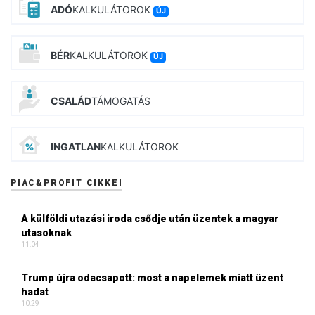
ADÓ
KALKULÁTOROK
ÚJ
BÉR
KALKULÁTOROK
ÚJ
CSALÁD
TÁMOGATÁS
INGATLAN
KALKULÁTOROK
PIAC&PROFIT CIKKEI
A külföldi utazási iroda csődje után üzentek a magyar
utasoknak
11:04
Trump újra odacsapott: most a napelemek miatt üzent
hadat
10:29