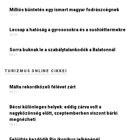
Milliós büntetés egy ismert magyar fodrászcégnek
10:13
Lecsap a hatóság a gyrososokra és a sushiéttermekre
09:49
Sorra buknak le a szabálytalankodók a Balatonnál
09:27
TURIZMUS ONLINE CIKKEI
Málta rekordközeli félévet zárt
09:27
Bécsi különleges helyek: eddig zárva volt a
nagyközönség előtt, szeptemberben viszont bárki
megnézheti
08:41
Felújítás kezdődik Rio ikonikus jelképénél