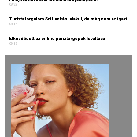
08:32
Turistaforgalom Srí Lankán: alakul, de még nem az igazi
08:17
Elkezdődött az online pénztárgépek leváltása
08:13