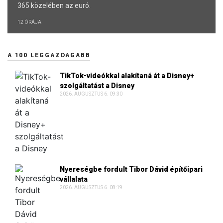
365 közelében az euró.
12 ÓRÁJA
A 100 LEGGAZDAGABB
TikTok-videókkal alakítaná át a Disney+
szolgáltatást a Disney
2026. AUGUSZTUS 6. 09:30
Nyereségbe fordult Tibor Dávid építőipari
vállalata
2026. AUGUSZTUS 6. 08:19