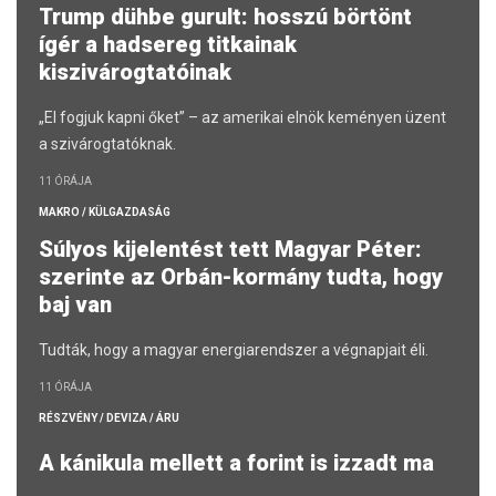
Trump dühbe gurult: hosszú börtönt
ígér a hadsereg titkainak
kiszivárogtatóinak
„El fogjuk kapni őket” – az amerikai elnök keményen üzent
a szivárogtatóknak.
11 ÓRÁJA
MAKRO / KÜLGAZDASÁG
Súlyos kijelentést tett Magyar Péter:
szerinte az Orbán-kormány tudta, hogy
baj van
Tudták, hogy a magyar energiarendszer a végnapjait éli.
11 ÓRÁJA
RÉSZVÉNY / DEVIZA / ÁRU
A kánikula mellett a forint is izzadt ma