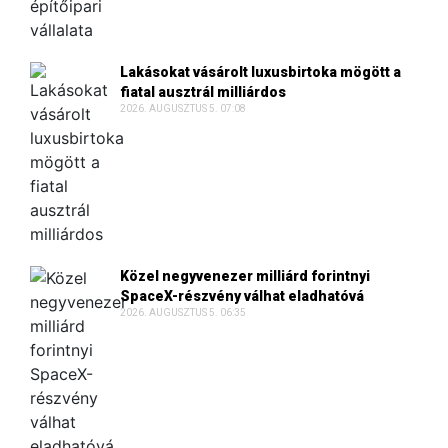
Lakásokat vásárolt luxusbirtoka mögött a
fiatal ausztrál milliárdos
2026. AUGUSZTUS 5. 07:08
Közel negyvenezer milliárd forintnyi
SpaceX-részvény válhat eladhatóvá
2026. AUGUSZTUS 5. 06:35