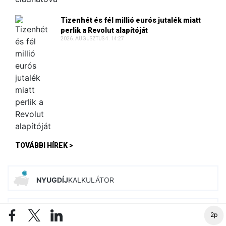
Tizenhét és fél millió eurós jutalék miatt
perlik a Revolut alapítóját
2026. AUGUSZTUS 4. 14:27
TOVÁBBI HÍREK >
NYUGDÍJ
KALKULÁTOR
ADÓ
KALKULÁTOROK
ÚJ
2p