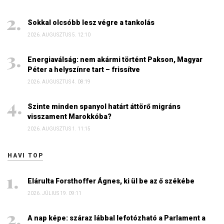
Sokkal olcsóbb lesz végre a tankolás
2026. AUGUSZTUS 5. 12:10
Energiaválság: nem akármi történt Pakson, Magyar
Péter a helyszínre tart – frissítve
2026. AUGUSZTUS 4. 08:19
Szinte minden spanyol határt áttörő migráns
visszament Marokkóba?
2026. AUGUSZTUS 1. 11:15
HAVI TOP
Elárulta Forsthoffer Ágnes, ki ül be az ő székébe
2026. JÚLIUS 19. 09:11
A nap képe: száraz lábbal lefotózható a Parlament a