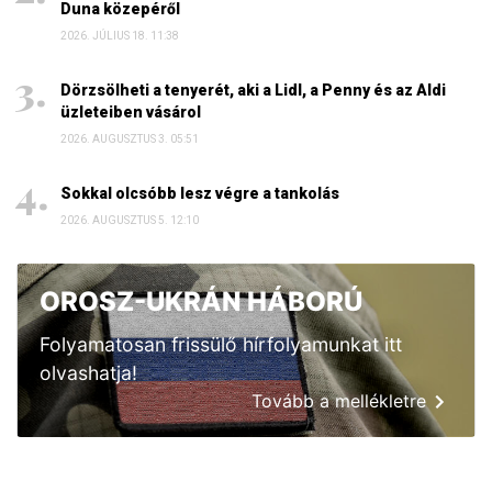
Duna közepéről
2026. JÚLIUS 18. 11:38
Dörzsölheti a tenyerét, aki a Lidl, a Penny és az Aldi
üzleteiben vásárol
2026. AUGUSZTUS 3. 05:51
Sokkal olcsóbb lesz végre a tankolás
2026. AUGUSZTUS 5. 12:10
OROSZ-UKRÁN HÁBORÚ
Folyamatosan frissülő hírfolyamunkat itt
olvashatja!
Tovább a mellékletre