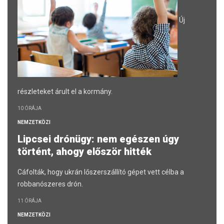
Új
részleteket árult el a kormány.
10 ÓRÁJA
NEMZETKÖZI
Lipcsei drónügy: nem egészen úgy
történt, ahogy először hitték
Cáfolták, hogy ukrán lőszerszállító gépet vett célba a
robbanószeres drón.
11 ÓRÁJA
NEMZETKÖZI