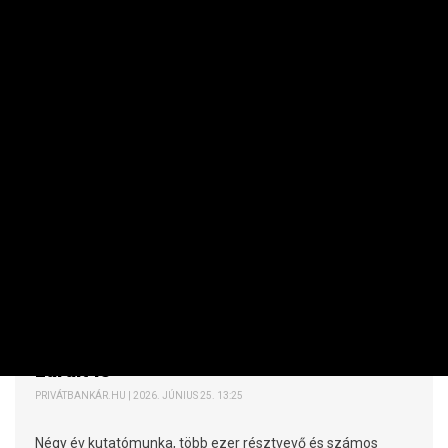
AGRÁR
Radikális diéta nélkül is ehetünk
egészségesebben – fontos kutatás
zárult le
PRIVÁTBANKÁR.HU | 2026. JÚNIUS 25. 13:25
Négy év kutatómunka, több ezer résztvevő és számos