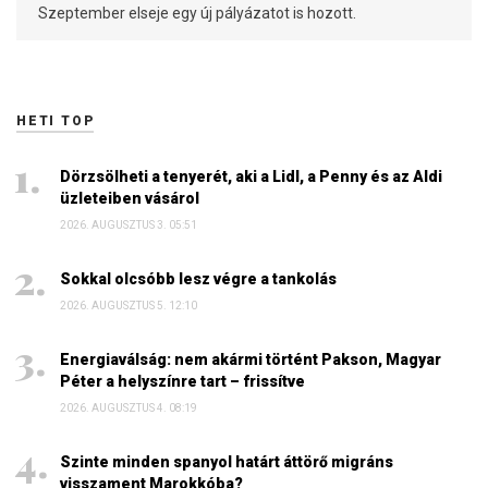
Szeptember elseje egy új pályázatot is hozott.
HETI TOP
Dörzsölheti a tenyerét, aki a Lidl, a Penny és az Aldi
üzleteiben vásárol
2026. AUGUSZTUS 3. 05:51
Sokkal olcsóbb lesz végre a tankolás
2026. AUGUSZTUS 5. 12:10
Energiaválság: nem akármi történt Pakson, Magyar
Péter a helyszínre tart – frissítve
2026. AUGUSZTUS 4. 08:19
Szinte minden spanyol határt áttörő migráns
visszament Marokkóba?