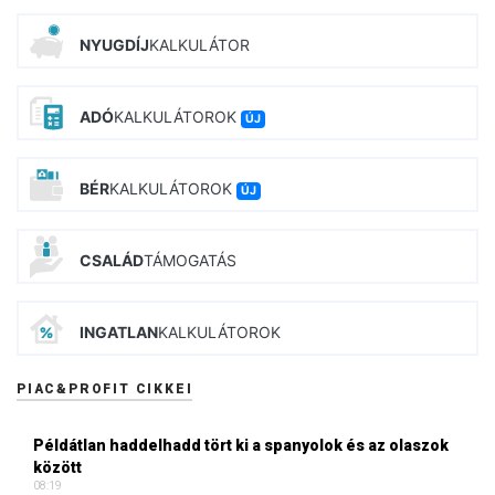
NYUGDÍJ
KALKULÁTOR
ADÓ
KALKULÁTOROK
ÚJ
BÉR
KALKULÁTOROK
ÚJ
CSALÁD
TÁMOGATÁS
INGATLAN
KALKULÁTOROK
PIAC&PROFIT CIKKEI
Példátlan haddelhadd tört ki a spanyolok és az olaszok
között
08:19