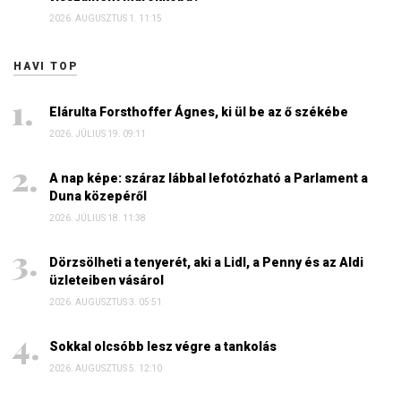
2026. AUGUSZTUS 1. 11:15
HAVI TOP
Elárulta Forsthoffer Ágnes, ki ül be az ő székébe
2026. JÚLIUS 19. 09:11
A nap képe: száraz lábbal lefotózható a Parlament a
Duna közepéről
2026. JÚLIUS 18. 11:38
Dörzsölheti a tenyerét, aki a Lidl, a Penny és az Aldi
üzleteiben vásárol
2026. AUGUSZTUS 3. 05:51
Sokkal olcsóbb lesz végre a tankolás
2026. AUGUSZTUS 5. 12:10