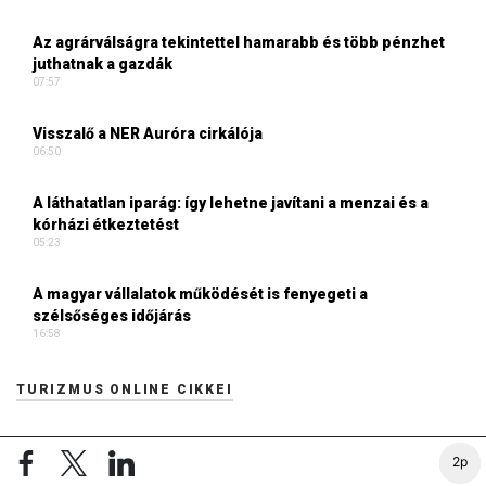
Az agrárválságra tekintettel hamarabb és több pénzhet
juthatnak a gazdák
07:57
Visszalő a NER Auróra cirkálója
06:50
A láthatatlan iparág: így lehetne javítani a menzai és a
kórházi étkeztetést
05:23
A magyar vállalatok működését is fenyegeti a
szélsőséges időjárás
16:58
TURIZMUS ONLINE CIKKEI
Visszaszámlálás indul: pár nap, és kezdődik a Sziget
2p
20:53