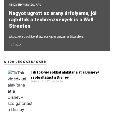
RÉSZVÉNY / DEVIZA / ÁRU
Nagyot ugrott az arany árfolyama, jól
rajtoltak a techrészvények is a Wall
Streeten
Eközben csökkent az európai gázár a tőzsdén.
16 ÓRÁJA
A 100 LEGGAZDAGABB
TikTok-videókkal alakítaná át a Disney+
szolgáltatást a Disney
2026. AUGUSZTUS 6. 09:30