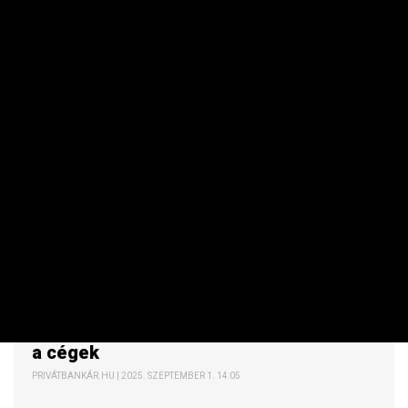
KKV
Indul a pénzeső – tarthatják a markukat
a cégek
PRIVÁTBANKÁR.HU | 2025. SZEPTEMBER 1. 14:05