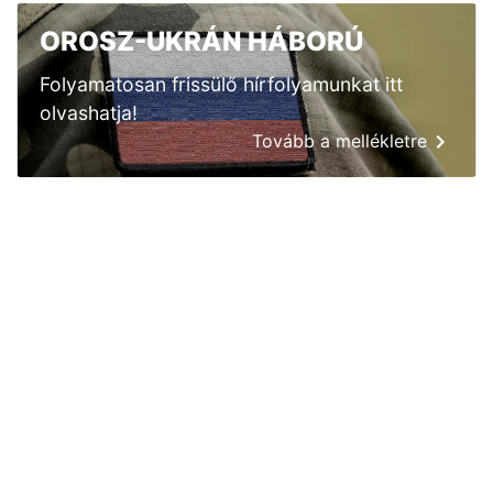
OROSZ-UKRÁN HÁBORÚ
Folyamatosan frissülő hírfolyamunkat itt
olvashatja!
Tovább a mellékletre