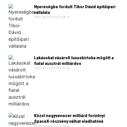
Nyereségbe fordult Tibor Dávid építőipari
vállalata
2026. AUGUSZTUS 6. 08:19
Lakásokat vásárolt luxusbirtoka mögött a
fiatal ausztrál milliárdos
2026. AUGUSZTUS 5. 07:08
Közel negyvenezer milliárd forintnyi
SpaceX-részvény válhat eladhatóvá
2026. AUGUSZTUS 5. 06:35