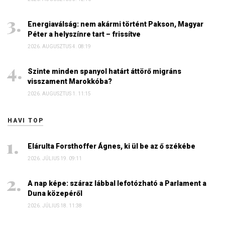
Energiaválság: nem akármi történt Pakson, Magyar
Péter a helyszínre tart – frissítve
2026. AUGUSZTUS 4. 08:19
Szinte minden spanyol határt áttörő migráns
visszament Marokkóba?
2026. AUGUSZTUS 1. 11:15
HAVI TOP
Elárulta Forsthoffer Ágnes, ki ül be az ő székébe
2026. JÚLIUS 19. 09:11
A nap képe: száraz lábbal lefotózható a Parlament a
Duna közepéről
2026. JÚLIUS 18. 11:38