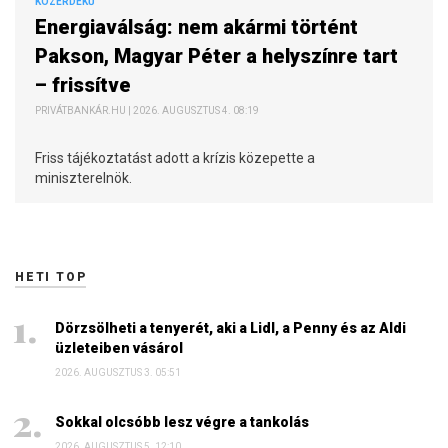
KÖZÉRDEKŰ
Energiaválság: nem akármi történt
Pakson, Magyar Péter a helyszínre tart
– frissítve
PRIVÁTBANKÁR.HU | 2026. AUGUSZTUS 4. 08:19
Friss tájékoztatást adott a krízis közepette a
miniszterelnök.
HETI TOP
Dörzsölheti a tenyerét, aki a Lidl, a Penny és az Aldi
üzleteiben vásárol
2026. AUGUSZTUS 3. 05:51
Sokkal olcsóbb lesz végre a tankolás
2026. AUGUSZTUS 5. 12:10