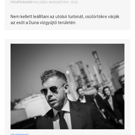
PRIVÁTBANKÁR.HU | 2026. AUGUSZTUS 4. 15:22
Nem kellett leállítani az utolsó turbinát, csütörtökre várják
az esőt a Duna vízgyűjtő területén.