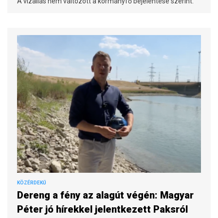
A vízállás nem változott a kormányfő bejelentése szerint.
KÖZÉRDEKŰ
Dereng a fény az alagút végén: Magyar
Péter jó hírekkel jelentkezett Paksról