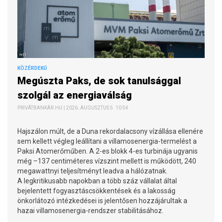
KÖZÉRDEKŰ
Megúszta Paks, de sok tanulsággal
szolgál az energiaválság
PRIVÁTBANKÁR.HU | 2026. AUGUSZTUS 5. 10:54
Hajszálon múlt, de a Duna rekordalacsony vízállása ellenére
sem kellett végleg leállítani a villamosenergia-termelést a
Paksi Atomerőműben. A 2-es blokk 4-es turbinája ugyanis
még –137 centiméteres vízszint mellett is működött, 240
megawattnyi teljesítményt leadva a hálózatnak.
A legkritikusabb napokban a több száz vállalat által
bejelentett fogyasztáscsökkentések és a lakosság
önkorlátozó intézkedései is jelentősen hozzájárultak a
hazai villamosenergia-rendszer stabilitásához.