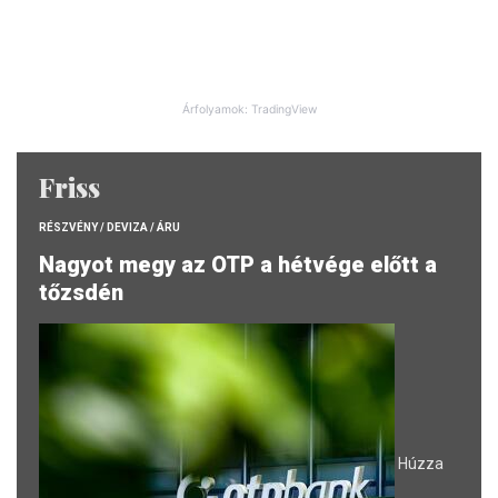
Árfolyamok: TradingView
Friss
RÉSZVÉNY / DEVIZA / ÁRU
Nagyot megy az OTP a hétvége előtt a
tőzsdén
Húzza