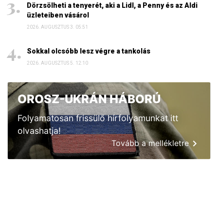
Dörzsölheti a tenyerét, aki a Lidl, a Penny és az Aldi
üzleteiben vásárol
2026. AUGUSZTUS 3. 05:51
Sokkal olcsóbb lesz végre a tankolás
2026. AUGUSZTUS 5. 12:10
OROSZ-UKRÁN HÁBORÚ
Folyamatosan frissülő hírfolyamunkat itt
olvashatja!
Tovább a mellékletre