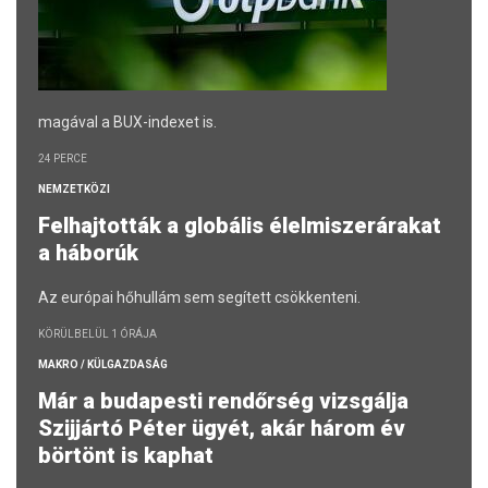
magával a BUX-indexet is.
24 PERCE
NEMZETKÖZI
Felhajtották a globális élelmiszerárakat
a háborúk
Az európai hőhullám sem segített csökkenteni.
KÖRÜLBELÜL 1 ÓRÁJA
MAKRO / KÜLGAZDASÁG
Már a budapesti rendőrség vizsgálja
Szijjártó Péter ügyét, akár három év
börtönt is kaphat