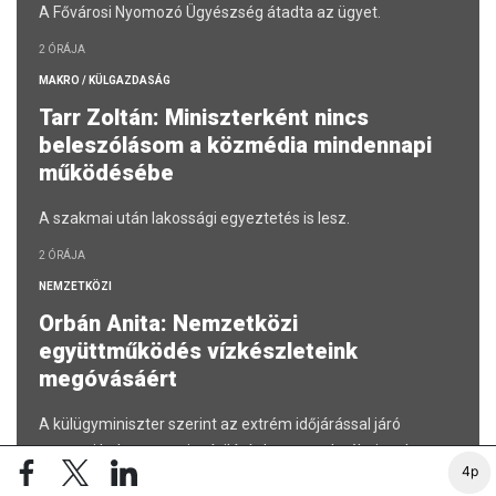
A Fővárosi Nyomozó Ügyészség átadta az ügyet.
2 ÓRÁJA
MAKRO / KÜLGAZDASÁG
Tarr Zoltán: Miniszterként nincs
beleszólásom a közmédia mindennapi
működésébe
A szakmai után lakossági egyeztetés is lesz.
2 ÓRÁJA
NEMZETKÖZI
Orbán Anita: Nemzetközi
együttműködés vízkészleteink
megóvásáért
A külügyminiszter szerint az extrém időjárással járó
mostani helyzet arra is rávilágít, hogy az elmúlt tizenhat
4p
évben nem történt meg a szükséges felkészülés.