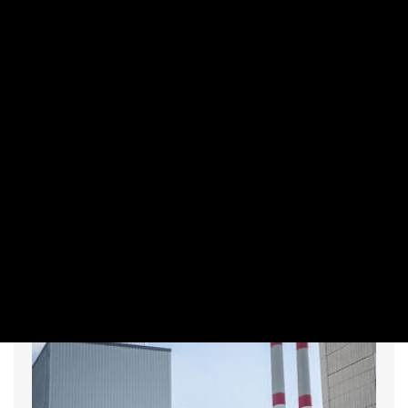
KÖZÉRDEKŰ
Már jövő kedden szavazhat a parlament
az új köztársasági elnökről
PRIVÁTBANKÁR.HU | 2026. AUGUSZTUS 5. 15:16
A Tisza-frakció javaslatára jövő hét kedden szavazhatnak a
képviselők a következő köztársasági elnökről.