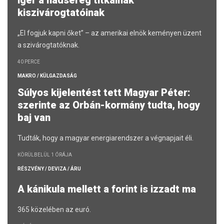
ígér a hadsereg titkainak
kiszivárogtatóinak
„El fogjuk kapni őket” – az amerikai elnök keményen üzent
a szivárogtatóknak.
40 PERCE
MAKRO / KÜLGAZDASÁG
Súlyos kijelentést tett Magyar Péter:
szerinte az Orbán-kormány tudta, hogy
baj van
Tudták, hogy a magyar energiarendszer a végnapjait éli.
KÖRÜLBELÜL 1 ÓRÁJA
RÉSZVÉNY / DEVIZA / ÁRU
A kánikula mellett a forint is izzadt ma
365 közelében az euró.