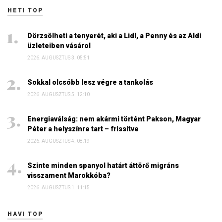
HETI TOP
Dörzsölheti a tenyerét, aki a Lidl, a Penny és az Aldi
üzleteiben vásárol
2026. AUGUSZTUS 3. 05:51
Sokkal olcsóbb lesz végre a tankolás
2026. AUGUSZTUS 5. 12:10
Energiaválság: nem akármi történt Pakson, Magyar
Péter a helyszínre tart – frissítve
2026. AUGUSZTUS 4. 08:19
Szinte minden spanyol határt áttörő migráns
visszament Marokkóba?
2026. AUGUSZTUS 1. 11:15
HAVI TOP