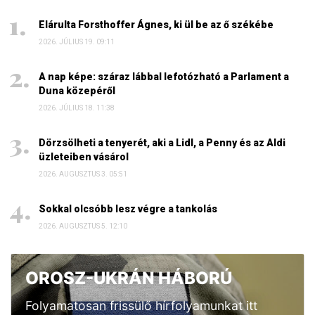
Elárulta Forsthoffer Ágnes, ki ül be az ő székébe
2026. JÚLIUS 19. 09:11
A nap képe: száraz lábbal lefotózható a Parlament a
Duna közepéről
2026. JÚLIUS 18. 11:38
Dörzsölheti a tenyerét, aki a Lidl, a Penny és az Aldi
üzleteiben vásárol
2026. AUGUSZTUS 3. 05:51
Sokkal olcsóbb lesz végre a tankolás
2026. AUGUSZTUS 5. 12:10
OROSZ-UKRÁN HÁBORÚ
Folyamatosan frissülő hírfolyamunkat itt