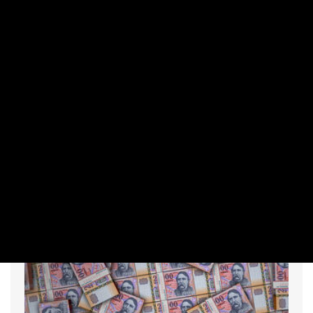
Van egy szerencse is a paksi leállásban,
aminek az ipar örülhet
IMRE LŐRINC | 2026. AUGUSZTUS 6. 13:16
A Paksi Atomerőmű teljesítményének jelentős csökkentése
és a vállalatok termelésének visszafogása biztosan
meglátszik majd a júliusi, de leginkább az augusztusi ipari
adatokban. Ősszel viszont pótolhatják a cégek az ebben az
időszakban keletkezett kieséseket.