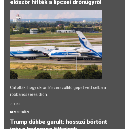
először hitték a lipcsei drónügyről
Cáfolták, hogy ukrán lőszerszállító gépet vett célba a
robbanószeres drón.
7 PERCE
NEMZETKÖZI
Trump dühbe gurult: hosszú börtönt