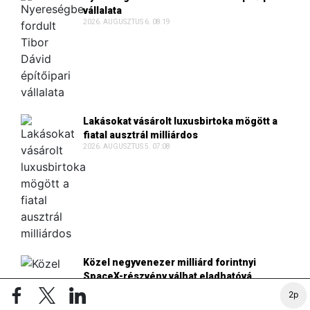
vállalata
2026. AUGUSZTUS 6. 08:19
Lakásokat vásárolt luxusbirtoka mögött a
fiatal ausztrál milliárdos
2026. AUGUSZTUS 5. 07:08
Közel negyvenezer milliárd forintnyi
SpaceX-részvény válhat eladhatóvá
2026. AUGUSZTUS 5. 06:35
2p