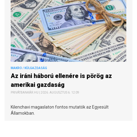
MAKRO / KÜLGAZDASÁG
Az iráni háború ellenére is pörög az
amerikai gazdaság
PRIVÁTBANKÁR.HU | 2026. AUGUSZTUS 6. 12:09
Kilenchavi magaslaton fontos mutatók az Egyesült
Államokban.