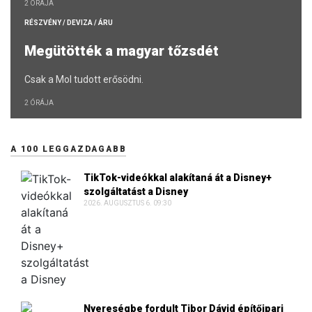
2 ÓRÁJA
RÉSZVÉNY / DEVIZA / ÁRU
Megütötték a magyar tőzsdét
Csak a Mol tudott erősödni.
2 ÓRÁJA
A 100 LEGGAZDAGABB
TikTok-videókkal alakítaná át a Disney+
szolgáltatást a Disney
2026. AUGUSZTUS 6. 09:30
Nyereségbe fordult Tibor Dávid építőipari