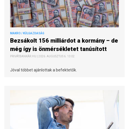
MAKRO / KÜLGAZDASÁG
Bezsákolt 156 milliárdot a kormány – de
még így is önmérsékletet tanúsított
PRIVÁTBANKÁR.HU | 2026. AUGUSZTUS 6. 13:02
Jóval többet ajánlottak a befektetők.