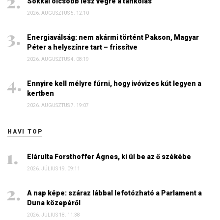
Sokkal olcsóbb lesz végre a tankolás
2026. AUGUSZTUS 5. 12:10
Energiaválság: nem akármi történt Pakson, Magyar
Péter a helyszínre tart – frissítve
2026. AUGUSZTUS 4. 08:19
Ennyire kell mélyre fúrni, hogy ivóvizes kút legyen a
kertben
2026. AUGUSZTUS 7. 19:07
HAVI TOP
Elárulta Forsthoffer Ágnes, ki ül be az ő székébe
2026. JÚLIUS 19. 09:11
A nap képe: száraz lábbal lefotózható a Parlament a
Duna közepéről
2026. JÚLIUS 18. 11:38