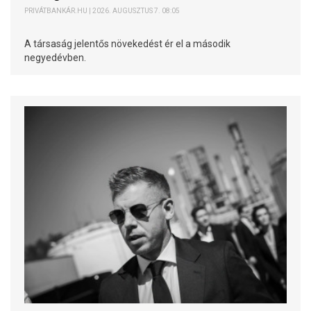
PRIVÁTBANKÁR.HU | 2026. AUGUSZTUS 7. 08:05
A társaság jelentős növekedést ér el a második
negyedévben.