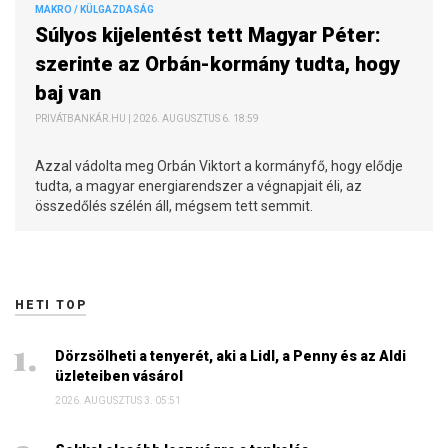
MAKRO / KÜLGAZDASÁG
Súlyos kijelentést tett Magyar Péter:
szerinte az Orbán-kormány tudta, hogy
baj van
PRIVÁTBANKÁR.HU | 2026. AUGUSZTUS 6. 18:59
Azzal vádolta meg Orbán Viktort a kormányfő, hogy elődje
tudta, a magyar energiarendszer a végnapjait éli, az
összedőlés szélén áll, mégsem tett semmit.
HETI TOP
Dörzsölheti a tenyerét, aki a Lidl, a Penny és az Aldi
üzleteiben vásárol
2026. AUGUSZTUS 3. 05:51