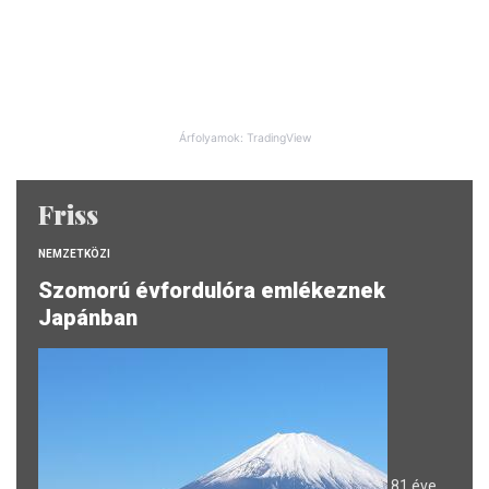
Árfolyamok: TradingView
Friss
NEMZETKÖZI
Szomorú évfordulóra emlékeznek
Japánban
81 éve