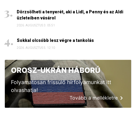
Dörzsölheti a tenyerét, aki a Lidl, a Penny és az Aldi
üzleteiben vásárol
2026. AUGUSZTUS 3. 05:51
Sokkal olcsóbb lesz végre a tankolás
2026. AUGUSZTUS 5. 12:10
OROSZ-UKRÁN HÁBORÚ
Folyamatosan frissülő hírfolyamunkat itt
olvashatja!
Tovább a mellékletre