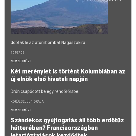
dobták le az atombombát Nagaszakira.
10 PERCE
NEMZETKÖZI
Két merénylet is történt Kolumbiában az
új elnök első hivatali napján
Drón csapódott be egy rendőrőrsbe.
KÖRÜLBELÜL 1 ÓRÁJA
NEMZETKÖZI
Szándékos gyújtogatás áll több erdőtűz
hátterében? Franciaországban
letartóztatások kezdődtek