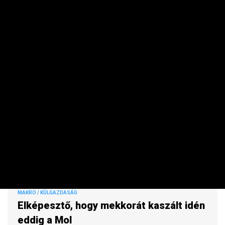
emelkedtek az árak, júniushoz képest pedig csökkentek.
MAKRO / KÜLGAZDASÁG
Elképesztő, hogy mekkorát kaszált idén
eddig a Mol