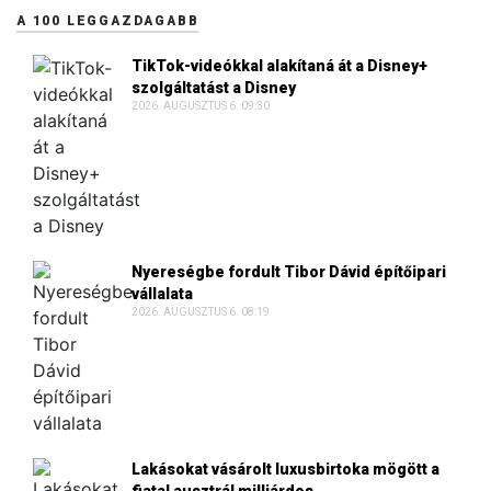
A 100 LEGGAZDAGABB
TikTok-videókkal alakítaná át a Disney+
szolgáltatást a Disney
2026. AUGUSZTUS 6. 09:30
Nyereségbe fordult Tibor Dávid építőipari
vállalata
2026. AUGUSZTUS 6. 08:19
Lakásokat vásárolt luxusbirtoka mögött a
fiatal ausztrál milliárdos