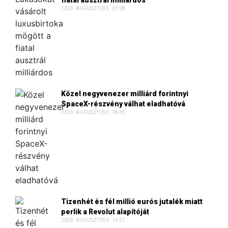
2026. AUGUSZTUS 5. 07:08
Közel negyvenezer milliárd forintnyi
SpaceX-részvény válhat eladhatóvá
2026. AUGUSZTUS 5. 06:35
Tizenhét és fél millió eurós jutalék miatt
perlik a Revolut alapítóját
2026. AUGUSZTUS 4. 14:27