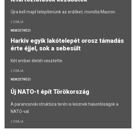
Újra kell majd telepítenünk az erdőket, mondta Macron.
2 ÓRÁJA
NEMZETKÖZI
Harkiv egyik lakótelepét orosz támadás
érte éjjel, sok a sebesült
Két ember életét vesztette.
2 ÓRÁJA
NEMZETKÖZI
Új NATO-t épít Törökország
A parancsnoki struktúra terén is lesznek hasonlóságok a
NATO-val.
2 ÓRÁJA