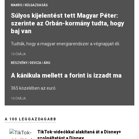
MAKRO / KÜLGAZDASÁG
Súlyos kijelentést tett Magyar Péter:
szerinte az Orbán-kormány tudta, hogy
baj van
Tudták, hogy a magyar energiarendszer a végnapjait éli.
10 ÓRÁJA
RÉSZVÉNY / DEVIZA / ÁRU
A kánikula mellett a forint is izzadt ma
365 közelében az euró.
10 ÓRÁJA
A 100 LEGGAZDAGABB
TikTok-videókkal alakítaná át a Disney+
szolgáltatást a Disney