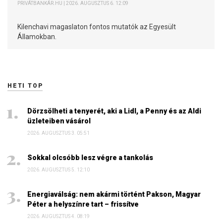
PRIVÁTBANKÁR.HU | 2026. AUGUSZTUS 6. 12:09
Kilenchavi magaslaton fontos mutatók az Egyesült
Államokban.
HETI TOP
Dörzsölheti a tenyerét, aki a Lidl, a Penny és az Aldi
üzleteiben vásárol
2026. AUGUSZTUS 3. 05:51
Sokkal olcsóbb lesz végre a tankolás
2026. AUGUSZTUS 5. 12:10
Energiaválság: nem akármi történt Pakson, Magyar
Péter a helyszínre tart – frissítve
2026. AUGUSZTUS 4. 08:19