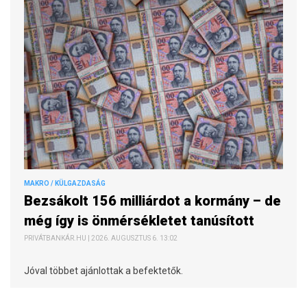
MAKRO / KÜLGAZDASÁG
Bezsákolt 156 milliárdot a kormány – de
még így is önmérsékletet tanúsított
PRIVÁTBANKÁR.HU | 2026. AUGUSZTUS 6. 13:02
Jóval többet ajánlottak a befektetők.