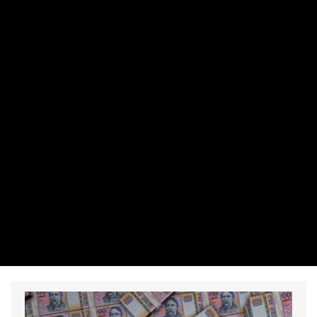
MAKRO / KÜLGAZDASÁG
Van egy szerencse is a paksi leállásban,
aminek az ipar örülhet
IMRE LŐRINC | 2026. AUGUSZTUS 6. 13:16
A Paksi Atomerőmű teljesítményének jelentős csökkentése
és a vállalatok termelésének visszafogása biztosan
meglátszik majd a júliusi, de leginkább az augusztusi ipari
adatokban. Ősszel viszont pótolhatják a cégek az ebben az
időszakban keletkezett kieséseket.