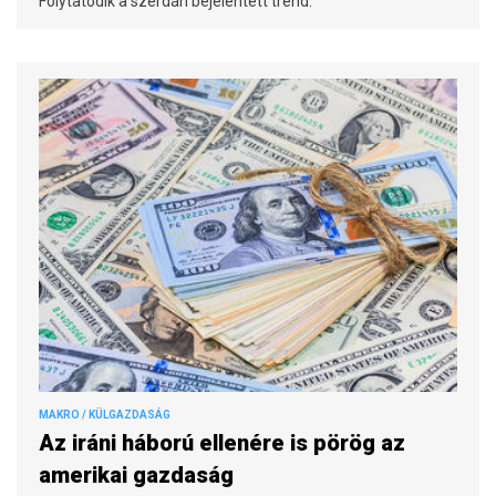
Folytatódik a szerdán bejelentett trend.
MAKRO / KÜLGAZDASÁG
Az iráni háború ellenére is pörög az
amerikai gazdaság