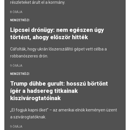
részleteket árult el a kormány.
8 ÓRÁJA
NEMZETKÖZI
Lipcsei drónügy: nem egészen úgy
történt, ahogy először hitték
Cáfolták, hogy ukrán lőszerszállító gépet vett célba a
robbanószeres drón.
9 ÓRÁJA
NEMZETKÖZI
Trump dühbe gurult: hosszú börtönt
ígér a hadsereg titkainak
kiszivárogtatóinak
„El fogjuk kapni őket” – az amerikai elnök keményen üzent
a szivárogtatóknak.
9 ÓRÁJA