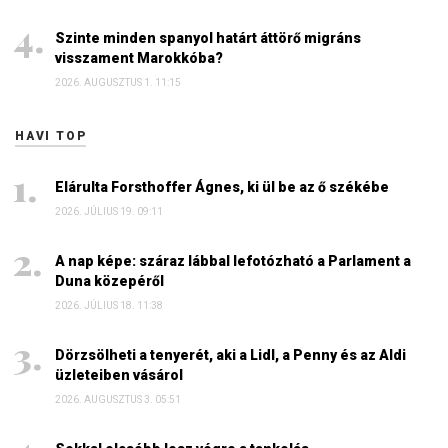
Szinte minden spanyol határt áttörő migráns
visszament Marokkóba?
2026. AUGUSZTUS 1. 11:15
HAVI TOP
Elárulta Forsthoffer Ágnes, ki ül be az ő székébe
2026. JÚLIUS 19. 09:11
A nap képe: száraz lábbal lefotózható a Parlament a
Duna közepéről
2026. JÚLIUS 18. 11:38
Dörzsölheti a tenyerét, aki a Lidl, a Penny és az Aldi
üzleteiben vásárol
2026. AUGUSZTUS 3. 05:51