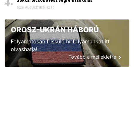
Sokkal olcsóbb lesz végre a tankolás
2026. AUGUSZTUS 5. 12:10
OROSZ-UKRÁN HÁBORÚ
Folyamatosan frissülő hírfolyamunkat itt
olvashatja!
Tovább a mellékletre