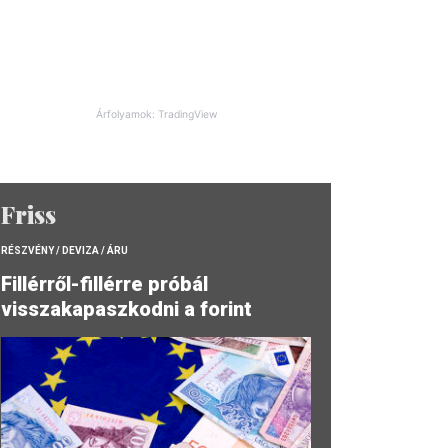
Árfolyamok: TradingView
Friss
RÉSZVÉNY / DEVIZA / ÁRU
Fillérről-fillérre próbál
visszakapaszkodni a forint