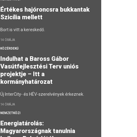
Értékes hajóroncsra bukkantak
Szicília mellett
Bort is vitt a kereskedő.
14 ÓRÁJA
KÖZÉRDEKŰ
Indulhat a Baross Gábor
Vasútfejlesztési Terv uniós
projektje – Itt a
kormányhatározat
Új InterCity- és HÉV-szerelvények érkeznek.
14 ÓRÁJA
NEMZETKÖZI
Energiatárolás:
Magyarországnak tanulnia