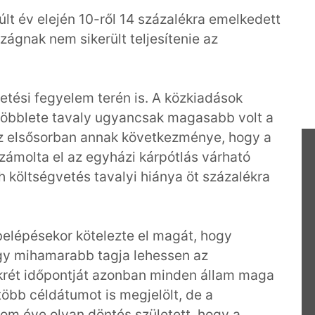
últ év elején 10-ről 14 százalékra emelkedett
ágnak nem sikerült teljesítenie az
etési fegyelem terén is. A közkiadások
 többlete tavaly ugyancsak magasabb volt a
z elsősorban annak következménye, hogy a
zámolta el az egyházi kárpótlás várható
h költségvetés tavalyi hiánya öt százalékra
elépésekor kötelezte el magát, hogy
gy mihamarabb tagja lehessen az
nkrét időpontját azonban minden állam maga
több céldátumot is megjelölt, de a
om éve olyan döntés született, hogy a