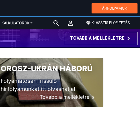
ÁRFOLYAMOK
KLASSZIS ELŐFIZETÉS
KALKULÁTOROK
TOVÁBB A MELLÉKLETRE
OROSZ-UKRÁN HÁBORÚ
Folyamatosan frissülő
hírfolyamunkat itt olvashatja!
Tovább a mellékletre