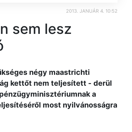
2013. JANUÁR 4. 10:52
n sem lesz
ó
ükséges négy maastrichti
ág kettőt nem teljesített - derül
a pénzügyminisztériumnak a
ljesítéséről most nyilvánosságra