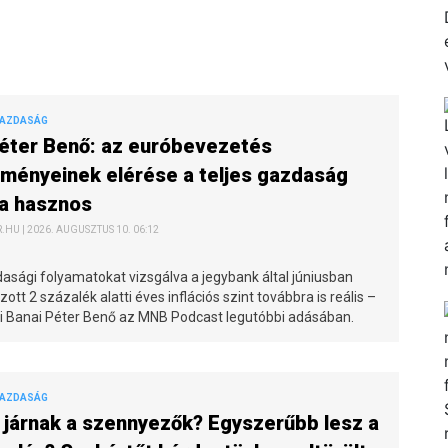
GAZDASÁG
éter Benő: az euróbevezetés
ményeinek elérése a teljes gazdaság
a hasznos
HU | 2026. AUGUSZTUS 10. 06:12
asági folyamatokat vizsgálva a jegybank által júniusban
tt 2 százalék alatti éves inflációs szint továbbra is reális –
 ki Banai Péter Benő az MNB Podcast legutóbbi adásában.
GAZDASÁG
járnak a szennyezők? Egyszerűbb lesz a