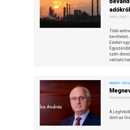
bevándo
adókról
IMRE LŐRINC |
Több adóne
bevételeit,
Ezeket egy
Egyszerűbb
szén-dioxi
várható hat
MAKRO / KÜL
Megneve
PRIVÁTBANKÁR.
A Legfelső
dönt az Or