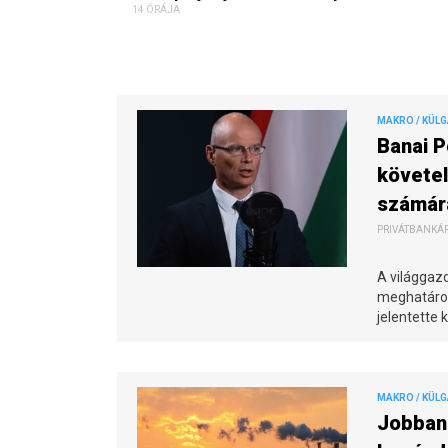
14 ÓRÁJA
MAKRO / KÜL
Banai P
követel
számár
PRIVÁTBANKÁR.
A világgazd
meghatározo
jelentette
MAKRO / KÜL
Jobban 