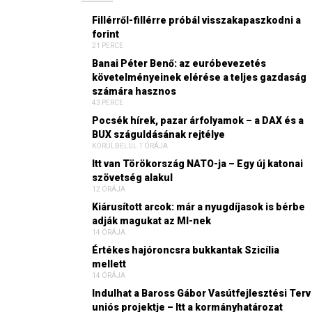
Fillérről-fillérre próbál visszakapaszkodni a
forint
21 PERCE
Banai Péter Benő: az euróbevezetés
követelményeinek elérése a teljes gazdaság
számára hasznos
43 PERCE
Pocsék hírek, pazar árfolyamok – a DAX és a
BUX száguldásának rejtélye
KÖRÜLBELÜL 1 ÓRÁJA
Itt van Törökország NATO-ja – Egy új katonai
szövetség alakul
12 ÓRÁJA
Kiárusított arcok: már a nyugdíjasok is bérbe
adják magukat az MI-nek
14 ÓRÁJA
Értékes hajóroncsra bukkantak Szicília
mellett
14 ÓRÁJA
Indulhat a Baross Gábor Vasútfejlesztési Terv
uniós projektje – Itt a kormányhatározat