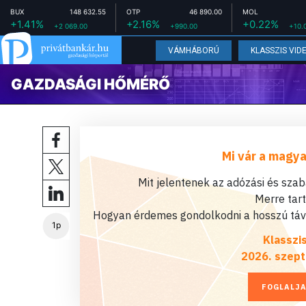
BUX
148 632.55
OTP
46 890.00
MOL
+1.41%
+2.16%
+0.22%
+2 069.00
+990.00
+10.
VÁMHÁBORÚ
KLASSZIS VID
GAZDASÁGI HŐMÉRŐ
Mi vár a magya
Mit jelentenek az adózási és sza
Merre tar
Hogyan érdemes gondolkodni a hosszú távú
1p
Klasszi
2026. szept
FOGLALJA