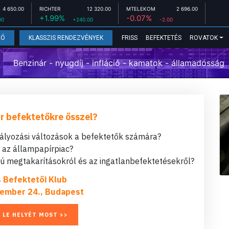
4 650.00
RICHTER
12 320.00
MTELEKOM
2 696.00
+1.99%
-0.07%
00
+240.00
-2.00
FRISS
BEFEKTETÉS
ROVATOK
EÓ
KLASSZIS RENDEZVÉNYEK
Benzinár - nyugdíj - infláció - kamatok - államadósság
r befektetőkre ősszel?
bályozási változások a befektetők számára?
t az állampapírpiac?
 megtakarításokról és az ingatlanbefektetésekről?
s Befektetői Klub
ember 24., Budapest
 LE HELYÉT MOST >>