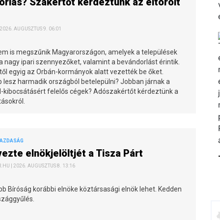
rlás? Szakértőt kérdeztünk az eltörölt
 2026. AUGUSZTUS 9. 06:01
m is megszűnik Magyarországon, amelyek a települések
 a nagy ipari szennyezőket, valamint a bevándorlást érintik.
től egyig az Orbán-kormányok alatt vezették be őket.
 lesz harmadik országból betelepülni? Jobban járnak a
d-kibocsátásért felelős cégek? Adószakértőt kérdeztünk a
ásokról.
GAZDASÁG
zte elnökjelöltjét a Tisza Párt
HU | 2026. AUGUSZTUS 8. 13:16
bb Bíróság korábbi elnöke köztársasági elnök lehet. Kedden
szággyűlés.