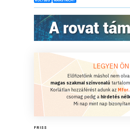
KÖLTSÉG
MAASTRICHT
LEGYEN ÖN
Előfizetőink máshol nem olvas
magas szakmai színvonalú
tartalom
Korlátlan hozzáférést adunk az
Mfor
csomag pedig a
hirdetés nélk
Mi nap mint nap bizonyítan
FRISS