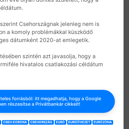
céldátum.
 szerint Csehországnak jelenleg nem is
son a komoly problémákkal küszködő
éges dátumként 2020-at emlegetik.
tésében szintén azt javasolja, hogy a
rmiféle hivatalos csatlakozási céldátum
teles forrásból: itt megadhatja, hogy a Google
en részesítse a Privátbankár cikkeit!
CSEH KORONA
CSEHORSZÁG
EURÓ
EURÓÖVEZET
EURÓZÓNA