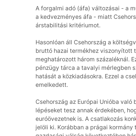
A forgalmi adó (áfa) változásai - a m
a kedvezményes áfa - miatt Csehorsz
árstabilitási kritériumot.
Hasonlóan áll Csehország a költségv
bruttó hazai termékhez viszonyított
meghatározott három százaléknál. E
pénzügy tárca a tavalyi mérlegben s
hatását a közkiadásokra. Ezzel a cse
emelkedett.
Csehország az Európai Unióba való b
lépéseket tesz annak érdekében, ho
euróövezetnek is. A csatlakozás ko
jelöli ki. Korábban a prágai kormány 
gazdasági válság következtében hár