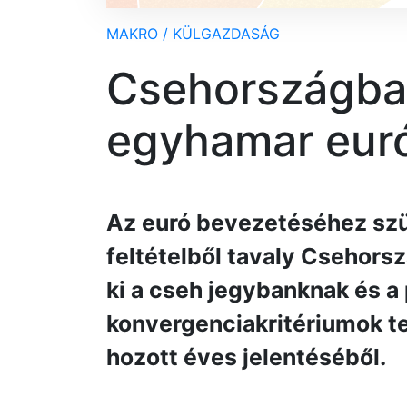
MAKRO / KÜLGAZDASÁG
Csehországba
egyhamar eur
Az euró bevezetéséhez sz
feltételből tavaly Csehorsz
ki a cseh jegybanknak és 
konvergenciakritériumok te
hozott éves jelentéséből.