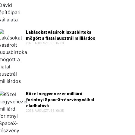
Lakásokat vásárolt luxusbirtoka
mögött a fiatal ausztrál milliárdos
2026. AUGUSZTUS 5. 07:08
Közel negyvenezer milliárd
forintnyi SpaceX-részvény válhat
eladhatóvá
2026. AUGUSZTUS 5. 06:35