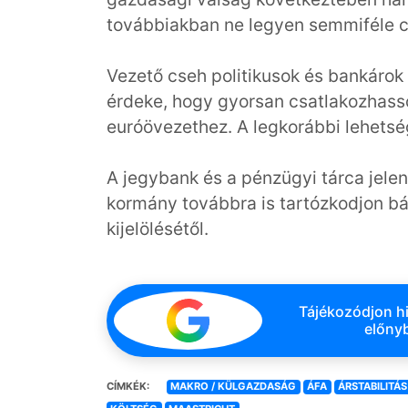
továbbiakban ne legyen semmiféle 
Vezető cseh politikusok és bankárok
érdeke, hogy gyorsan csatlakozhas
euróövezethez. A legkorábbi lehets
A jegybank és a pénzügyi tárca jelen
kormány továbbra is tartózkodjon bá
kijelölésétől.
Tájékozódjon hi
előnyb
CÍMKÉK:
MAKRO / KÜLGAZDASÁG
ÁFA
ÁRSTABILITÁS