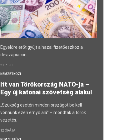
Egyelőre erőt gyűjt a hazai fizetőeszköz a
devizapiacon.
21 PERCE
NEMZETKÖZI
Itt van Törökország NATO-ja –
Egy új katonai szövetség alakul
„Szükség esetén minden országot be kell
vonnunk ezen ernyő alá” – mondták a török
vezetés.
12 ÓRÁJA
NEMZETKÖZI