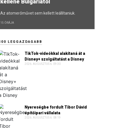
kellene Bulgáriától
Az atomerőművet sem kellett leállítaniuk.
15 ÓRÁJA
100 LEGGAZDAGABB
TikTok-videókkal alakítaná át a
Disney+ szolgáltatást a Disney
2026. AUGUSZTUS 6. 09:30
Nyereségbe fordult Tibor Dávid
építőipari vállalata
2026. AUGUSZTUS 6. 08:19