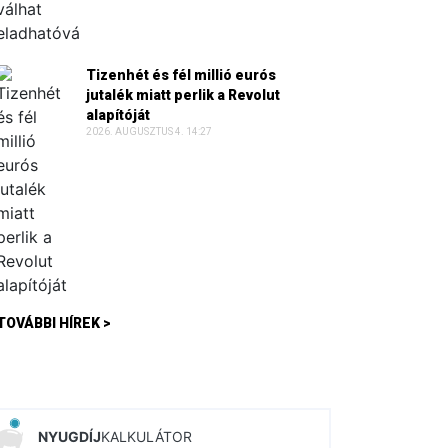
Tizenhét és fél millió eurós
jutalék miatt perlik a Revolut
alapítóját
2026. AUGUSZTUS 4. 14:27
TOVÁBBI HÍREK >
NYUGDÍJ
KALKULÁTOR