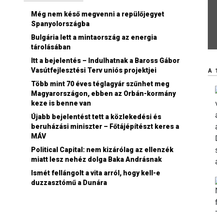
Még nem késő megvenni a repülőjegyet
Spanyolországba
Bulgária lett a mintaország az energia
tárolásában
Itt a bejelentés – Indulhatnak a Baross Gábor
Vasútfejlesztési Terv uniós projektjei
A 
Több mint 70 éves téglagyár szűnhet meg
Magyarországon, ebben az Orbán-kormány
keze is benne van
Újabb bejelentést tett a közlekedési és
beruházási miniszter – Főtájépítészt keres a
MÁV
Political Capital: nem kizárólag az ellenzék
miatt lesz nehéz dolga Baka Andrásnak
Ismét fellángolt a vita arról, hogy kell-e
duzzasztómű a Dunára