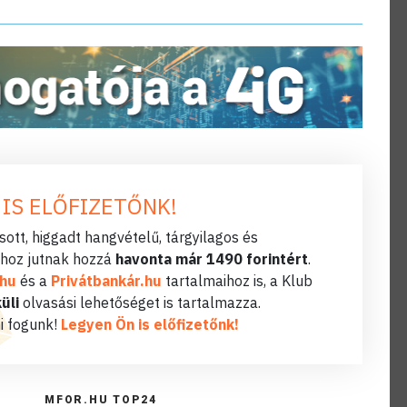
 IS ELŐFIZETŐNK!
ott, higgadt hangvételű, tárgyilagos és
hoz jutnak hozzá
havonta már 1490 forintért
.
.hu
és a
Privátbankár.hu
tartalmaihoz is, a Klub
üli
olvasási lehetőséget is tartalmazza.
i fogunk!
Legyen Ön is előfizetőnk!
MFOR.HU TOP24