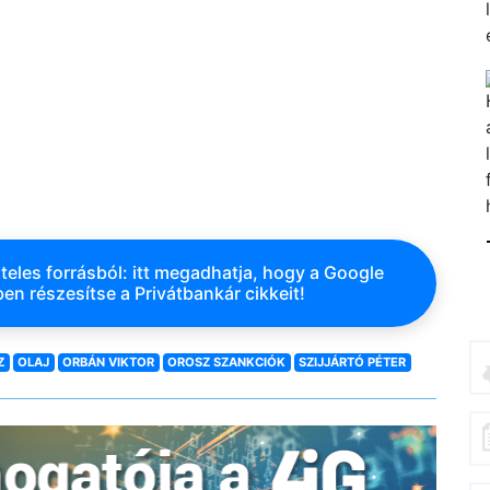
teles forrásból: itt megadhatja, hogy a Google
en részesítse a Privátbankár cikkeit!
Z
OLAJ
ORBÁN VIKTOR
OROSZ SZANKCIÓK
SZIJJÁRTÓ PÉTER