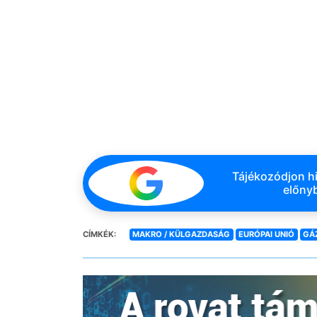
Tájékozódjon hi
előnyb
CÍMKÉK:
MAKRO / KÜLGAZDASÁG
EURÓPAI UNIÓ
GÁ