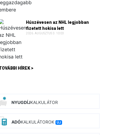
Húszévesen az NHL legjobban
fizetett hokisa lett
2026. AUGUSZTUS 3. 10:03
TOVÁBBI HÍREK >
NYUGDÍJ
KALKULÁTOR
ADÓ
KALKULÁTOROK
ÚJ