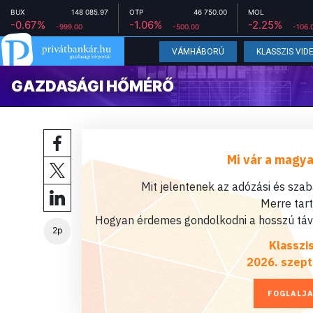
BUX
148 085.97
OTP
46 750.00
MOL
-0.67%
-1.06%
-2.25%
-999.00
-500.00
-106.
VÁMHÁBORÚ
KLASSZIS VID
GAZDASÁGI HŐMÉRŐ
Mi vár a magya
Mit jelentenek az adózási és sza
Merre tar
Hogyan érdemes gondolkodni a hosszú távú
2p
Klasszi
2026. szept
FOGLALJA