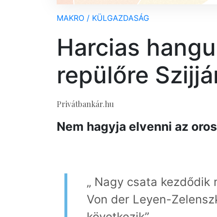
MAKRO / KÜLGAZDASÁG
Harcias hangul
repülőre Szijjá
Privátbankár.hu
Nem hagyja elvenni az oros
„
Nagy csata kezdődik
Von der Leyen-Zelenszki
következik”