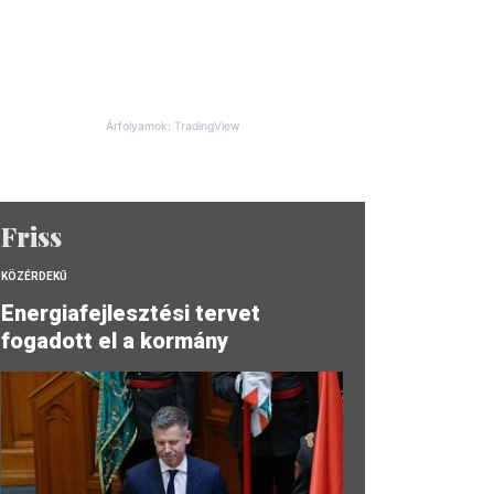
Árfolyamok: TradingView
Friss
KÖZÉRDEKŰ
Energiafejlesztési tervet
fogadott el a kormány