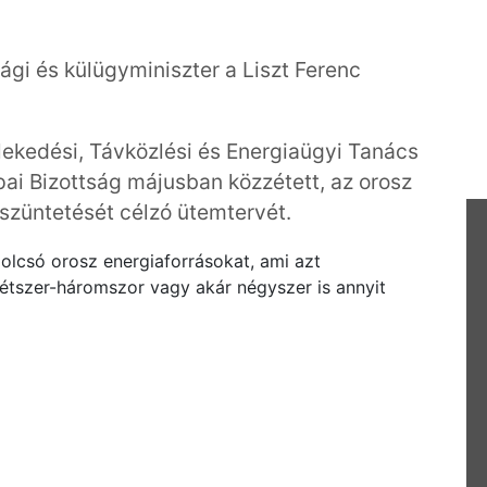
sági és külügyminiszter a Liszt Ferenc
ekedési, Távközlési és Energiaügyi Tanács
pai Bizottság májusban közzétett, az orosz
szüntetését célzó ütemtervét.
 olcsó orosz energiaforrásokat, ami azt
tszer-háromszor vagy akár négyszer is annyit