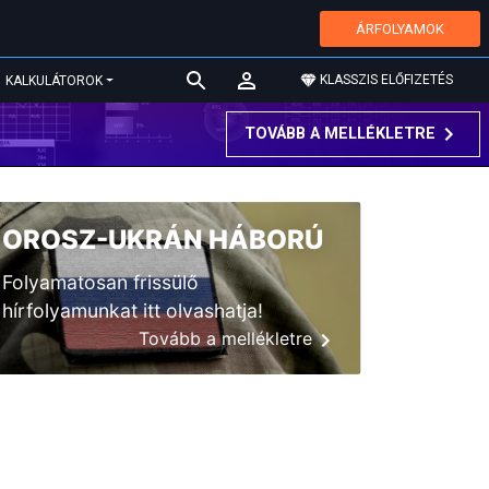
ÁRFOLYAMOK
KLASSZIS ELŐFIZETÉS
KALKULÁTOROK
TOVÁBB A MELLÉKLETRE
OROSZ-UKRÁN HÁBORÚ
Folyamatosan frissülő
hírfolyamunkat itt olvashatja!
Tovább a mellékletre