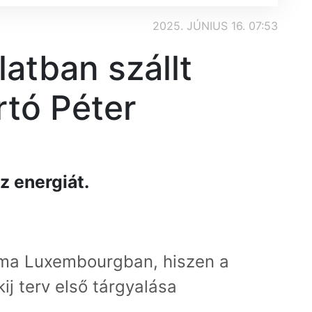
2025. JÚNIUS 16. 07:53
atban szállt
rtó Péter
z energiát.
 ma Luxembourgban, hiszen a
j terv első tárgyalása