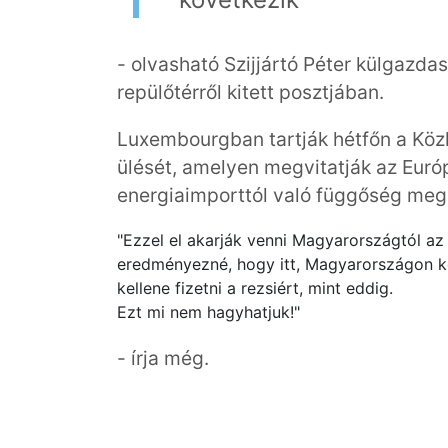
- olvasható Szijjártó Péter külgazda
repülőtérről kitett posztjában.
Luxembourgban tartják hétfőn a Közl
ülését, amelyen megvitatják az Euró
energiaimporttól való függőség meg
"Ezzel el akarják venni Magyarországtól az
eredményezné, hogy itt, Magyarországon ké
kellene fizetni a rezsiért, mint eddig.
Ezt mi nem hagyhatjuk!"
- írja még.