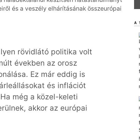
iről és a veszély elhárításának összeurópai
A 
lyen rövidlátó politika volt
lmúlt években az orosz
onálása. Ez már eddig is
rleállásokat és inflációt
 Ha még a közel-keleti
erülnek, akkor az európai