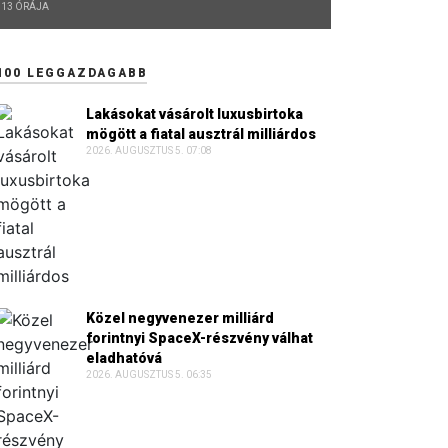
13 ÓRÁJA
100 LEGGAZDAGABB
Lakásokat vásárolt luxusbirtoka
mögött a fiatal ausztrál milliárdos
2026. AUGUSZTUS 5. 07:08
Közel negyvenezer milliárd
forintnyi SpaceX-részvény válhat
eladhatóvá
2026. AUGUSZTUS 5. 06:35