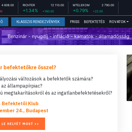
4 608.00
RICHTER
12 110.00
MTELEKOM
2 790.00
+1.34%
+0.79%
00
+160.00
+22.00
FRISS
BEFEKTETÉS
ROVATOK
EÓ
KLASSZIS RENDEZVÉNYEK
Benzinár - nyugdíj - infláció - kamatok - államadósság
r befektetőkre ősszel?
bályozási változások a befektetők számára?
t az állampapírpiac?
 megtakarításokról és az ingatlanbefektetésekről?
s Befektetői Klub
ember 24., Budapest
 LE HELYÉT MOST >>