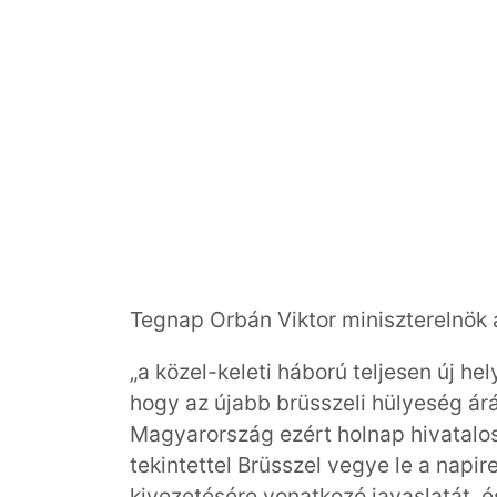
Tegnap Orbán Viktor miniszterelnök a
„a közel-keleti háború teljesen új he
hogy az újabb brüsszeli hülyeség árá
Magyarország ezért holnap hivatalo
tekintettel Brüsszel vegye le a napi
kivezetésére vonatkozó javaslatát, 