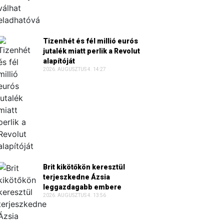
Tizenhét és fél millió eurós
jutalék miatt perlik a Revolut
alapítóját
2026. AUGUSZTUS 4. 14:27
Brit kikötőkön keresztül
terjeszkedne Ázsia
leggazdagabb embere
2026. AUGUSZTUS 4. 13:56