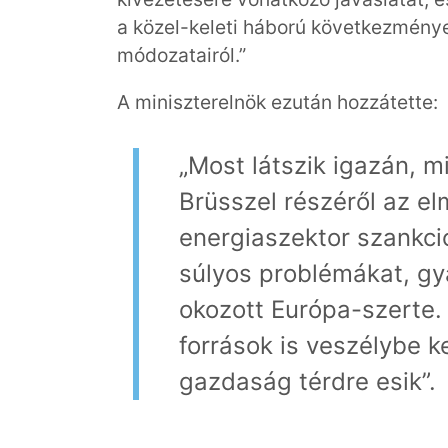
a közel-keleti háború következménye
módozatairól.”
A miniszterelnök ezután hozzátette:
„Most látszik igazán, mi
Brüsszel részéről az e
energiaszektor szankci
súlyos problémákat, gyá
okozott Európa-szerte.
források is veszélybe k
gazdaság térdre esik”.