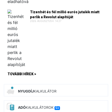
Tizenhét és fél millió eurós jutalék miatt
perlik a Revolut alapítóját
2026. AUGUSZTUS 4. 14:27
TOVÁBBI HÍREK >
NYUGDÍJ
KALKULÁTOR
ADÓ
KALKULÁTOROK
ÚJ