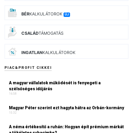
BÉR
KALKULÁTOROK
ÚJ
CSALÁD
TÁMOGATÁS
INGATLAN
KALKULÁTOROK
PIAC&PROFIT CIKKEI
A magyar vállalatok működését is fenyegeti a
szélsőséges időjárás
16:58
Magyar Péter szerint ezt hagyta hátra az Orbán-kormány
15:32
A néma értékesítő a ruhán: Hogyan épít prémium márkát
a tökéletes ruhacímke?