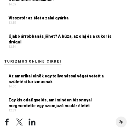
14:05
Visszatér az élet a zalai gyárba
13:45
Újabb árrobbanás jöhet? A búza, az olaj és a cukor is
drágul
12:44
TURIZMUS ONLINE CIKKEI
Az amerikai elnök egy tollvonással véget vetett a
születési turizmusnak
14:00
Egy kis odafigyelés, ami minden bizonnyal
megmentette egy szomjazó madár életét
12:33
2p
Amerikai befektető kezébe kerülhet az easyJet