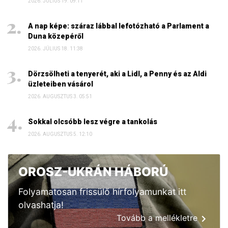
2026. JÚLIUS 19. 09:11
A nap képe: száraz lábbal lefotózható a Parlament a
Duna közepéről
2026. JÚLIUS 18. 11:38
Dörzsölheti a tenyerét, aki a Lidl, a Penny és az Aldi
üzleteiben vásárol
2026. AUGUSZTUS 3. 05:51
Sokkal olcsóbb lesz végre a tankolás
2026. AUGUSZTUS 5. 12:10
OROSZ-UKRÁN HÁBORÚ
Folyamatosan frissülő hírfolyamunkat itt
olvashatja!
Tovább a mellékletre