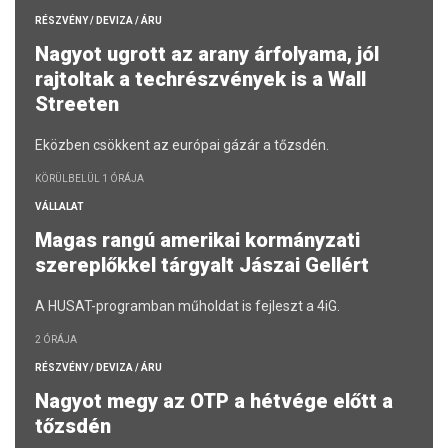
RÉSZVÉNY / DEVIZA / ÁRU
Nagyot ugrott az arany árfolyama, jól
rajtoltak a techrészvények is a Wall
Streeten
Eközben csökkent az európai gázár a tőzsdén.
KÖRÜLBELÜL 1 ÓRÁJA
VÁLLALAT
Magas rangú amerikai kormányzati
szereplőkkel tárgyalt Jászai Gellért
A HUSAT-programban műholdat is fejleszt a 4iG.
2 ÓRÁJA
RÉSZVÉNY / DEVIZA / ÁRU
Nagyot megy az OTP a hétvége előtt a
tőzsdén