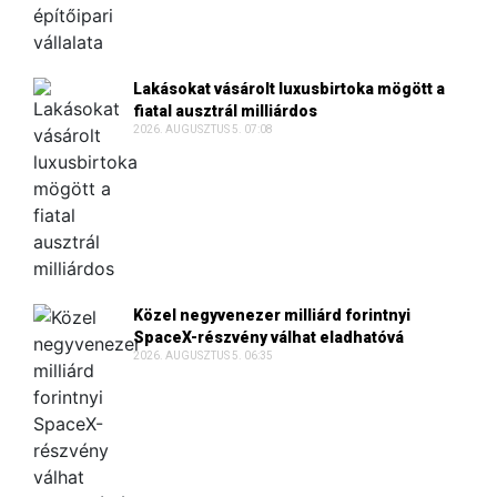
Lakásokat vásárolt luxusbirtoka mögött a
fiatal ausztrál milliárdos
2026. AUGUSZTUS 5. 07:08
Közel negyvenezer milliárd forintnyi
SpaceX-részvény válhat eladhatóvá
2026. AUGUSZTUS 5. 06:35