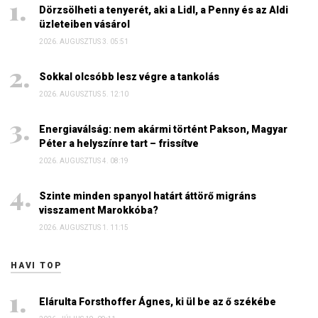
Dörzsölheti a tenyerét, aki a Lidl, a Penny és az Aldi
üzleteiben vásárol
2026. AUGUSZTUS 3. 05:51
Sokkal olcsóbb lesz végre a tankolás
2026. AUGUSZTUS 5. 12:10
Energiaválság: nem akármi történt Pakson, Magyar
Péter a helyszínre tart – frissítve
2026. AUGUSZTUS 4. 08:19
Szinte minden spanyol határt áttörő migráns
visszament Marokkóba?
2026. AUGUSZTUS 1. 11:15
HAVI TOP
Elárulta Forsthoffer Ágnes, ki ül be az ő székébe