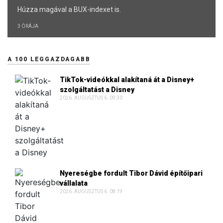
Húzza magával a BUX-indexet is.
3 ÓRÁJA
A 100 LEGGAZDAGABB
TikTok-videókkal alakítaná át a Disney+
szolgáltatást a Disney
2026. AUGUSZTUS 6. 09:30
Nyereségbe fordult Tibor Dávid építőipari
vállalata
2026. AUGUSZTUS 6. 08:19