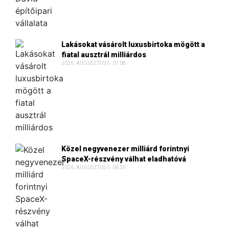
Lakásokat vásárolt luxusbirtoka mögött a
fiatal ausztrál milliárdos
2026. AUGUSZTUS 5. 07:08
Közel negyvenezer milliárd forintnyi
SpaceX-részvény válhat eladhatóvá
2026. AUGUSZTUS 5. 06:35