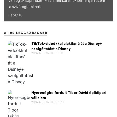
„El fogjuk kapni őket” – az amerikai elnök keményen üzent
a szivárogtatóknak.
12 ÓRÁJA
A 100 LEGGAZDAGABB
TikTok-videókkal alakítaná át a Disney+
szolgáltatást a Disney
2026. AUGUSZTUS 6. 09:30
Nyereségbe fordult Tibor Dávid építőipari
vállalata
2026. AUGUSZTUS 6. 08:19