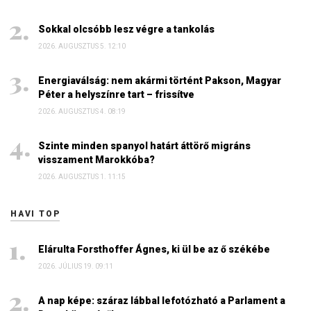
Sokkal olcsóbb lesz végre a tankolás
2026. AUGUSZTUS 5. 12:10
Energiaválság: nem akármi történt Pakson, Magyar
Péter a helyszínre tart – frissítve
2026. AUGUSZTUS 4. 08:19
Szinte minden spanyol határt áttörő migráns
visszament Marokkóba?
2026. AUGUSZTUS 1. 11:15
HAVI TOP
Elárulta Forsthoffer Ágnes, ki ül be az ő székébe
2026. JÚLIUS 19. 09:11
A nap képe: száraz lábbal lefotózható a Parlament a