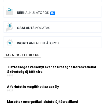
BÉR
KALKULÁTOROK
ÚJ
CSALÁD
TÁMOGATÁS
INGATLAN
KALKULÁTOROK
PIAC&PROFIT CIKKEI
Tisztességes versenyt akar az Országos Kereskedelmi
Szövetség új főtitkára
06:56
A forintot is megütheti az aszály
05:29
Maradtak energetikai lakásfelújításra állami