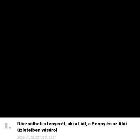
NEMZETKÖZI
Trump lenyeli a békát a Hormuzi-
szorosban?
PRIVÁTBANKÁR.HU | 2026. AUGUSZTUS 6. 08:21
Nélküle születhet meg a megoldás az újranyitásról, Irán
felügyelheti a teljes bemenő forgalmat.
HETI TOP
Dörzsölheti a tenyerét, aki a Lidl, a Penny és az Aldi
üzleteiben vásárol
2026. AUGUSZTUS 3. 05:51