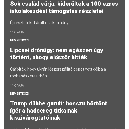
Sok család várja: kiderültek a 100 ezres
iskolakezdési támogatás részletei
Új részleteket árult el a kormány.
11 ÓRÁJA
NEMZETKÖZI
Lipcsei drónügy: nem egészen úgy
történt, ahogy először hitték
Cáfolták, hogy ukrán lőszerszállító gépet vett célba a
robbanószeres drón.
11 ÓRÁJA
NEMZETKÖZI
Trump dühbe gurult: hosszú börtönt
ígér a hadsereg titkainak
kiszivárogtatóinak