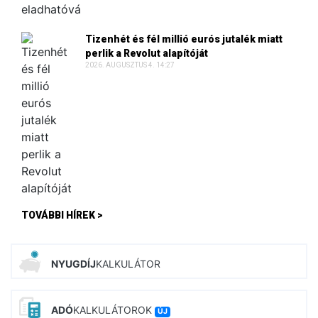
Tizenhét és fél millió eurós jutalék miatt
perlik a Revolut alapítóját
2026. AUGUSZTUS 4. 14:27
TOVÁBBI HÍREK >
NYUGDÍJ
KALKULÁTOR
ADÓ
KALKULÁTOROK
ÚJ