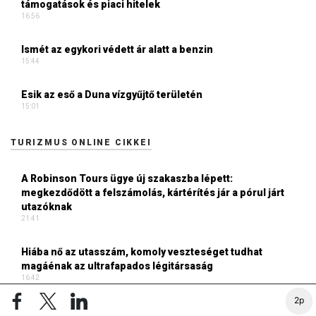
támogatások és piaci hitelek
16:56
Ismét az egykori védett ár alatt a benzin
15:44
Esik az eső a Duna vízgyűjtő területén
15:01
TURIZMUS ONLINE CIKKEI
A Robinson Tours ügye új szakaszba lépett:
megkezdődött a felszámolás, kártérítés jár a pórul járt
utazóknak
21:41
Hiába nő az utasszám, komoly veszteséget tudhat
magáénak az ultrafapados légitársaság
16:42
2p
Nincs összeomlás, de új kihívásokkal küzd a hazai