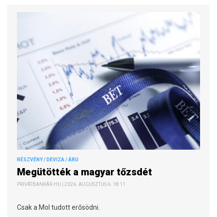
RÉSZVÉNY / DEVIZA / ÁRU
Megütötték a magyar tőzsdét
PRIVÁTBANKÁR.HU | 2026. AUGUSZTUS 6. 18:11
Csak a Mol tudott erősödni.