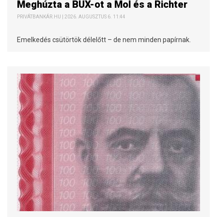
Meghúzta a BUX-ot a Mol és a Richter
PRIVÁTBANKÁR.HU | 2026. AUGUSZTUS 6. 11:44
Emelkedés csütörtök délelőtt – de nem minden papírnak.