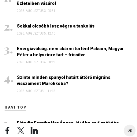
üzleteiben vásárol
2026. AUGUSZTUS 3. 05:51
Sokkal olcsóbb lesz végre a tankolás
2026. AUGUSZTUS 5. 12:10
Energiaválság: nem akármi történt Pakson, Magyar
Péter a helyszínre tart – frissítve
2026. AUGUSZTUS 4. 08:19
Szinte minden spanyol határt áttörő migráns
visszament Marokkóba?
2026. AUGUSZTUS 1. 11:15
HAVI TOP
Elárulta Forsthoffer Ágnes, ki ül be az ő székébe
6p
2026. JÚLIUS 19. 09:11