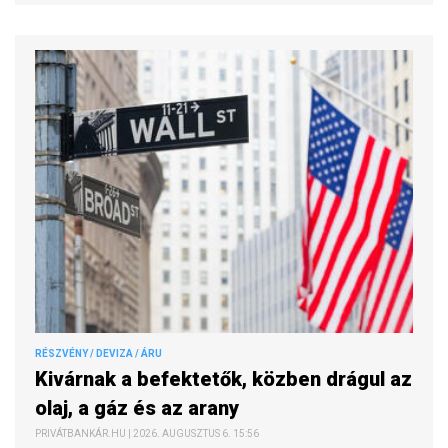
RÉSZVÉNY / DEVIZA / ÁRU
Kivárnak a befektetők, közben drágul az
olaj, a gáz és az arany
PRIVÁTBANKÁR.HU | 2026. AUGUSZTUS 6. 15:56