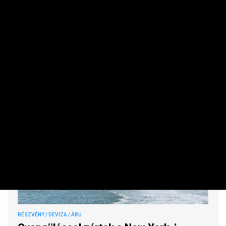
Gyengült péntek reggelre a forint árfolyama a főbb
devizákkal szemben az előző délutáni jegyzéséhez képest
a nemzetközi devizakereskedelemben.
RÉSZVÉNY / DEVIZA / ÁRU