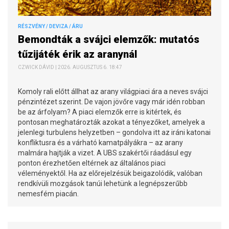
RÉSZVÉNY / DEVIZA / ÁRU
Bemondták a svájci elemzők: mutatós
tűzijáték érik az aranynál
CZWICK DÁVID | 2026. AUGUSZTUS 6. 18:47
Komoly rali előtt állhat az arany világpiaci ára a neves svájci
pénzintézet szerint. De vajon jövőre vagy már idén robban
be az árfolyam? A piaci elemzők erre is kitértek, és
pontosan meghatározták azokat a tényezőket, amelyek a
jelenlegi turbulens helyzetben – gondolva itt az iráni katonai
konfliktusra és a várható kamatpályákra – az arany
malmára hajtják a vizet. A UBS szakértői ráadásul egy
ponton érezhetően eltérnek az általános piaci
véleményektől. Ha az előrejelzésük beigazolódik, valóban
rendkívüli mozgások tanúi lehetünk a legnépszerűbb
nemesfém piacán.