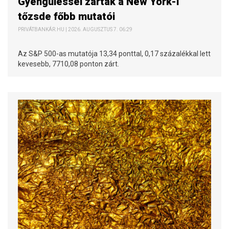
Gyengüléssel zártak a New York-i
tőzsde főbb mutatói
PRIVÁTBANKÁR.HU | 2026. AUGUSZTUS 7. 06:29
Az S&P 500-as mutatója 13,34 ponttal, 0,17 százalékkal lett
kevesebb, 7710,08 ponton zárt.