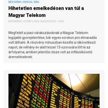
RÉSZVÉNY / DEVIZA / ÁRU
Hihetetlen emelkedésen van túl a
Magyar Telekom
EIDENPENZ JÓZSEF | 2026. AUGUSZTUS 6. 10:44
Megfelelt a piaci várakozásoknak a Magyar Telekom
legújabb gyorsjelentése, bár egyes sorokon pici elmaradás
volt látható. A részvény mínuszban kezdte a rákövetkező
napot, de néhány év alatt közel 13-szorosára lőtt ki az
árfolyama, amiben jelentős része volt az inflációkövető
áremeléseknek.