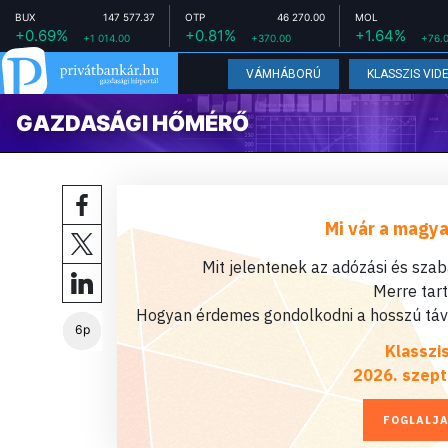
BUX
147 577.37
OTP
46 270.00
MOL
+0.69%
+0.81%
+1.64%
+1 014.00
+370.00
+76.
VÁMHÁBORÚ
KLASSZIS VID
GAZDASÁGI HŐMÉRŐ
Mi vár a magya
Mit jelentenek az adózási és sza
Merre tar
Hogyan érdemes gondolkodni a hosszú távú
6p
Klasszi
2026. szept
FOGLALJA