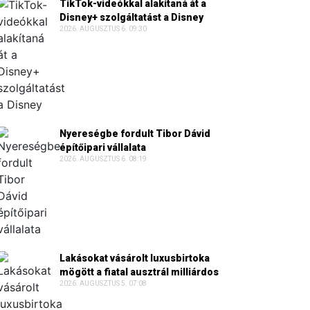
TikTok-videókkal alakítaná át a
Disney+ szolgáltatást a Disney
2026. AUGUSZTUS 6. 09:30
Nyereségbe fordult Tibor Dávid
építőipari vállalata
2026. AUGUSZTUS 6. 08:19
Lakásokat vásárolt luxusbirtoka
mögött a fiatal ausztrál milliárdos
2026. AUGUSZTUS 5. 07:08