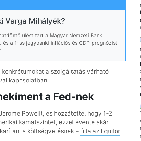
ki Varga Mihályék?
atdöntő ülést tart a Magyar Nemzeti Bank
 és a friss jegybanki inflációs és GDP-prognózist
.
 konkrétumokat a szolgáltatás várható
val kapcsolatban.
nekiment a Fed-nek
Jerome Powellt, és hozzátette, hogy 1-2
erikai kamatszintet, ezzel évente akár
akarítani a költségvetésnek –
írta az Equilor