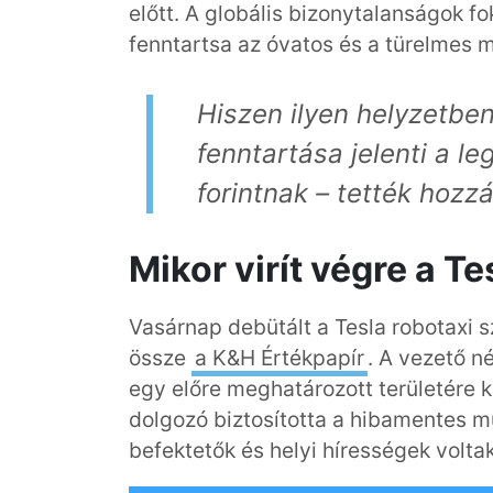
előtt. A globális bizonytalanságok 
fenntartsa az óvatos és a türelmes m
H
iszen ilyen helyzetbe
fenntartása jelenti a le
forintnak
–
tették hozz
Mikor virít végre a Te
Vasárnap debütált a Tesla robotaxi s
össze
a K&H Értékpapír
. A vezető né
egy előre meghatározott területére 
dolgozó biztosította a hibamentes m
befektetők és helyi hírességek voltak