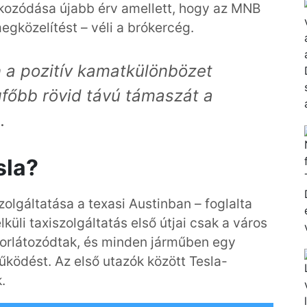
fokozódása újabb érv amellett, hogy az MNB
egközelítést – véli a brókercég.
n a pozitív kamatkülönbözet
gf
ő
bb rövid távú támaszát a
á
.
sla?
zolgáltatása a texasi Austinban – foglalta
lküli taxiszolgáltatás első útjai csak a város
korlátozódtak, és minden járműben egy
űködést. Az első utazók között Tesla-
.