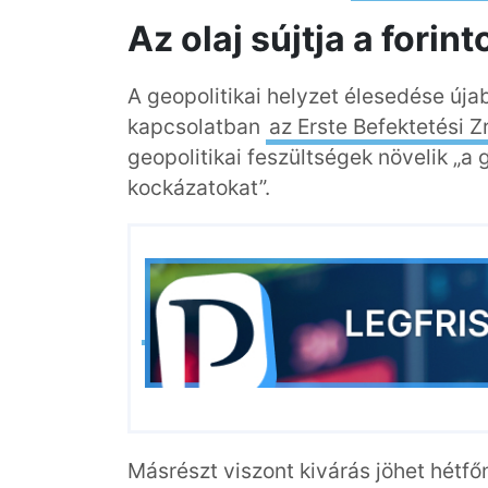
Az olaj sújtja a forint
A geopolitikai helyzet élesedése újab
kapcsolatban
az Erste Befektetési Z
geopolitikai feszültségek növelik „
kockázatokat”.
Másrészt viszont kivárás jöhet hétf