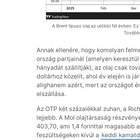
A Brent típusú olaj az utóbbi fél évben. 
További
Annak ellenére, hogy komolyan felme
ország partjainál (amelyen keresztü
hányadát szállítják), az olaj csak tov
dollárhoz közelít, ahol év elején is já
alighanem azért, mert az országot é
elszállása.
Az OTP két százalékkal zuhan, a Richt
lejjebb. A Mol olajtársaság részvény
403,70, ami 1,4 forinttal magasabb a 
feszültségeken kívül a
keddi kamatd