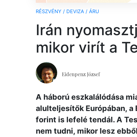
RÉSZVÉNY / DEVIZA / ÁRU
Irán nyomasztj
mikor virít a T
Eidenpenz József
A háború eszkalálódása mi
alulteljesítők Európában, a
forint is lefelé tendál. A T
nem tudni, mikor lesz ebből