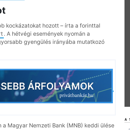
ot
b kockázatokat hozott – írta a forinttal
rt
. A hétvégi események nyomán a
a gyorsabb gyengülés irányába mutatkozó
A 
őn a Magyar Nemzeti Bank (MNB) keddi ülése