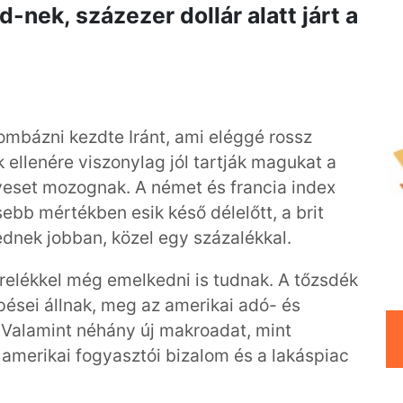
nek, százezer dollár alatt járt a
ombázni kezdte Iránt, ami eléggé rossz
 ellenére viszonylag jól tartják magukat a
veset mozognak. A német és francia index
sebb mértékben esik késő délelőtt, a brit
ednek jobban, közel egy százalékkal.
zrelékkel még emelkedni is tudnak. A tőzsdék
pései állnak, meg az amerikai adó- és
 Valamint néhány új makroadat, mint
z amerikai fogyasztói bizalom és a lakáspiac