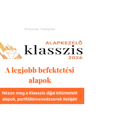
Árfolyamok: TradingView
A legjobb befektetési
alapok
Nézze meg a Klasszis díjjal kitüntetett
alapok, portfóliómenedzserek listáját!