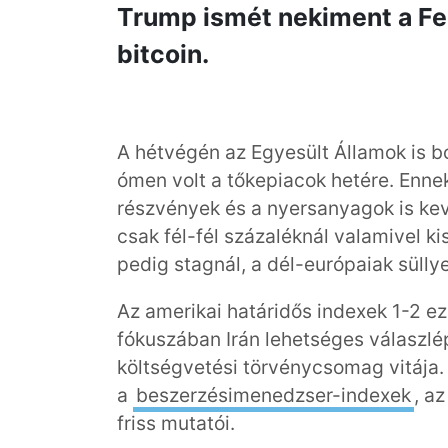
Trump ismét nekiment a Fed-
bitcoin.
A hétvégén az Egyesült Államok is b
ómen volt a tőkepiacok hetére. Ennek
részvények és a nyersanyagok is ke
csak fél-fél százaléknál valamivel ki
pedig stagnál, a dél-európaiak sülly
Az amerikai határidős indexek 1-2 e
fókuszában Irán lehetséges válaszlé
költségvetési törvénycsomag vitája.
a
beszerzésimenedzser-indexek
, a
friss mutatói.