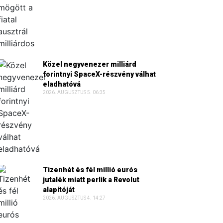
Közel negyvenezer milliárd
forintnyi SpaceX-részvény válhat
eladhatóvá
2026. AUGUSZTUS 5. 06:35
Tizenhét és fél millió eurós
jutalék miatt perlik a Revolut
alapítóját
2026. AUGUSZTUS 4. 14:27