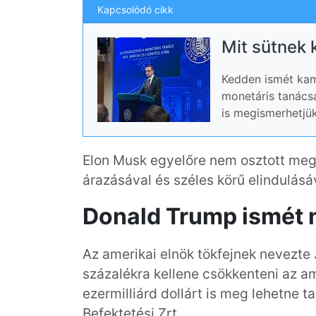
Kapcsolódó cikk
Mit sütnek 
Kedden ismét kam
monetáris tanácsa
is megismerhetjük
Elon Musk egyelőre nem osztott meg
árazásával és széles körű elindulásá
Donald Trump ismét 
Az amerikai elnök tökfejnek nevezte 
százalékra kellene csökkenteni az am
ezermilliárd dollárt is meg lehetne t
Befektetési Zrt
.