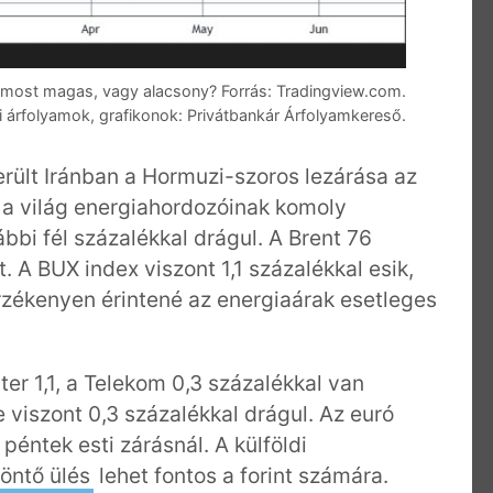
Ez most magas, vagy alacsony? Forrás: Tradingview.com.
 árfolyamok, grafikonok: Privátbankár Árfolyamkereső.
rült Iránban a Hormuzi-szoros lezárása az
l a világ energiahordozóinak komoly
ábbi fél százalékkal drágul. A Brent 76
rt. A BUX index viszont 1,1 százalékkal esik,
rzékenyen érintené az energiaárak esetleges
er 1,1, a Telekom 0,3 százalékkal van
e viszont 0,3 százalékkal drágul. Az euró
péntek esti zárásnál. A külföldi
öntő ülés
lehet fontos a forint számára.