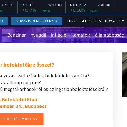
4 716.00
RICHTER
12 100.00
MTELEKOM
2 698.00
+0.17%
+0.00%
00
+20.00
+0.00
FRISS
BEFEKTETÉS
ROVATOK
EÓ
KLASSZIS RENDEZVÉNYEK
Benzinár - nyugdíj - infláció - kamatok - államadósság
r befektetőkre ősszel?
bályozási változások a befektetők számára?
t az állampapírpiac?
 megtakarításokról és az ingatlanbefektetésekről?
s Befektetői Klub
ember 24., Budapest
 LE HELYÉT MOST >>