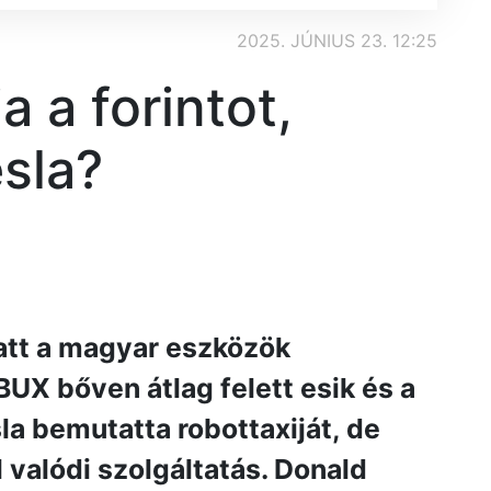
2025. JÚNIUS 23. 12:25
a a forintot,
esla?
att a magyar eszközök
 BUX bőven átlag felett esik és a
esla bemutatta robottaxiját, de
 valódi szolgáltatás. Donald