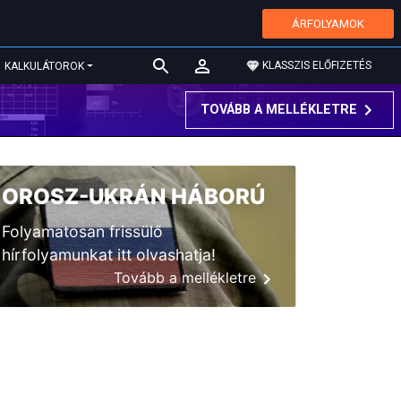
ÁRFOLYAMOK
KLASSZIS ELŐFIZETÉS
KALKULÁTOROK
TOVÁBB A MELLÉKLETRE
OROSZ-UKRÁN HÁBORÚ
Folyamatosan frissülő
hírfolyamunkat itt olvashatja!
Tovább a mellékletre