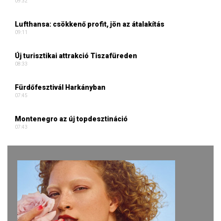
09:32
Lufthansa: csökkenő profit, jön az átalakítás
09:11
Új turisztikai attrakció Tiszafüreden
08:33
Fürdőfesztivál Harkányban
07:45
Montenegro az új topdesztináció
07:43