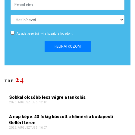
Az
adatkezelési nyilatkozatot
elfogadom.
FELIRATKOZOM
24
TOP
Sokkal olcsóbb lesz végre a tankolás
2026. AUGUSZTUS 5. 12:10
A nap képe: 43 fokig kúszott a hőmérő a budapesti
Gellért téren
2026. AUGUSZTUS 5. 16:07