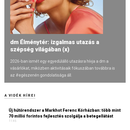
dm Élménytér: izgalmas utazás a
szépség világában (x)
2026-ban ismét egy egyedülálló utazásra hívja a dm a
vásárlókat, miközben aktivitásaik fókuszában továbbra is
az #egészenén gondolatisága áll.
A VIDÉK HÍREI
Új hűtőrendszer a Markhot Ferenc Kórházban: több mint
70 millió forintos fejlesztés szolgálja a betegellátást
11:46