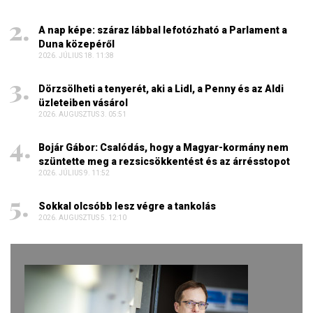
A nap képe: száraz lábbal lefotózható a Parlament a
Duna közepéről
2026. JÚLIUS 18. 11:38
Dörzsölheti a tenyerét, aki a Lidl, a Penny és az Aldi
üzleteiben vásárol
2026. AUGUSZTUS 3. 05:51
Bojár Gábor: Csalódás, hogy a Magyar-kormány nem
szüntette meg a rezsicsökkentést és az árrésstopot
2026. JÚLIUS 9. 11:52
Sokkal olcsóbb lesz végre a tankolás
2026. AUGUSZTUS 5. 12:10