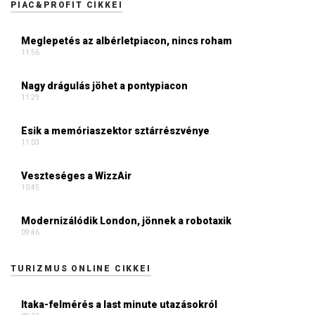
PIAC&PROFIT CIKKEI
Meglepetés az albérletpiacon, nincs roham
11:56
Nagy drágulás jöhet a pontypiacon
11:29
Esik a memóriaszektor sztárrészvénye
11:03
Veszteséges a WizzAir
10:45
Modernizálódik London, jönnek a robotaxik
09:46
TURIZMUS ONLINE CIKKEI
Itaka-felmérés a last minute utazásokról