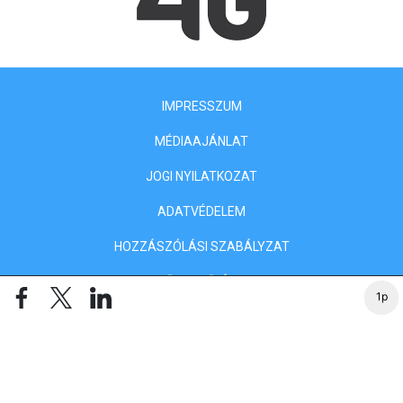
IMPRESSZUM
MÉDIAAJÁNLAT
JOGI NYILATKOZAT
ADATVÉDELEM
HOZZÁSZÓLÁSI SZABÁLYZAT
ELŐFIZETŐI ÁSZF
1p
SÜTIBEÁLLÍTÁSOK
KLASSZIS MÉDIA