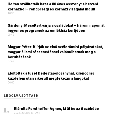
Holtan szállították haza a 80 éves asszonyt a hatvani
kórházból – rendőrségi és kórházi vizsgálat indult
10:30
Gárdonyi MeseKert várja a családokat – három napon át
ingyenes programok az emlékház kertjében
09:42
Magyar Péter: Kiírják az első szélerőművi pályázatokat,
magyar állami részesedéssel valósulhatnak meg a
beruházások
07:42
Eloltották a tüzet Dédestapolcsánynál, kilencórás
küzdelem után sikerült megfékezni a lángokat
06:00
LEGOLVASOTTABB
Elárulta Forsthoffer Ágnes, ki ül be az ő székébe
2026. JÚLIUS 19. 09:11