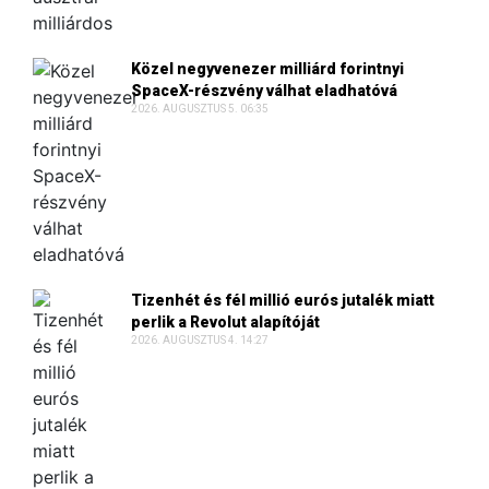
Közel negyvenezer milliárd forintnyi
SpaceX-részvény válhat eladhatóvá
2026. AUGUSZTUS 5. 06:35
Tizenhét és fél millió eurós jutalék miatt
perlik a Revolut alapítóját
2026. AUGUSZTUS 4. 14:27