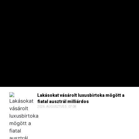
Nyereségbe fordult Tibor Dávid építőipari
vállalata
2026. AUGUSZTUS 6. 08:19
Lakásokat vásárolt luxusbirtoka mögött a
fiatal ausztrál milliárdos
2026. AUGUSZTUS 5. 07:08