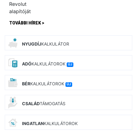
TOVÁBBI HÍREK >
NYUGDÍJ
KALKULÁTOR
ADÓ
KALKULÁTOROK
ÚJ
BÉR
KALKULÁTOROK
ÚJ
CSALÁD
TÁMOGATÁS
INGATLAN
KALKULÁTOROK