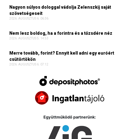
Nagyon súlyos dologgal vádolja Zelenszkij saját
szövetségeseit
2026. AUGUSZTUS 6. 06:36
Nem lesz boldog, ha a forintra és a tőzsdére néz
2026. AUGUSZTUS 5. 14:53
Merre tovább, forint? Ennyit kell adni egy euróért
csütörtökön
2026. AUGUSZTUS 6. 07:12
Együttműködő partnerünk: