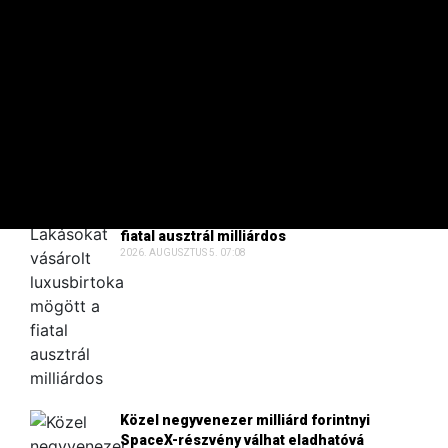
Nyereségbe fordult Tibor Dávid építőipari
vállalata
2026. AUGUSZTUS 6. 08:19
Lakásokat vásárolt luxusbirtoka mögött a
fiatal ausztrál milliárdos
2026. AUGUSZTUS 5. 07:08
Közel negyvenezer milliárd forintnyi
SpaceX-részvény válhat eladhatóvá