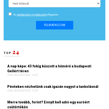
Az
adatkezelési nyilatkozatot
elfogadom.
FELIRATKOZOM
24
TOP
A nap képe: 43 fokig kúszott a hőmérő a budapesti
Gellért téren
2026. AUGUSZTUS 5. 16:07
Pénteken nézhetünk csak igazán nagyot a tankolásnál
2026. AUGUSZTUS 6. 12:49
Merre tovább, forint? Ennyit kell adni egy euróért
csütörtökön