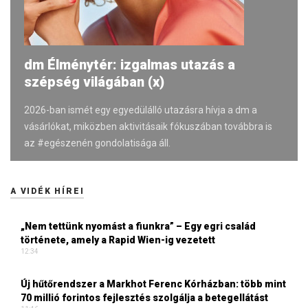
dm Élménytér: izgalmas utazás a
szépség világában (x)
2026-ban ismét egy egyedülálló utazásra hívja a dm a
vásárlókat, miközben aktivitásaik fókuszában továbbra is
az #egészenén gondolatisága áll.
A VIDÉK HÍREI
„Nem tettünk nyomást a fiunkra” – Egy egri család
története, amely a Rapid Wien-ig vezetett
12:34
Új hűtőrendszer a Markhot Ferenc Kórházban: több mint
70 millió forintos fejlesztés szolgálja a betegellátást