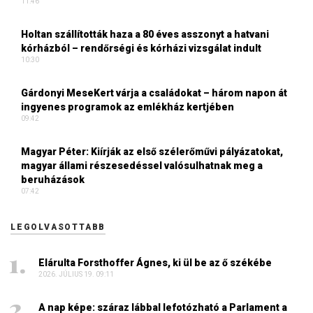
11:46
Holtan szállították haza a 80 éves asszonyt a hatvani
kórházból – rendőrségi és kórházi vizsgálat indult
10:30
Gárdonyi MeseKert várja a családokat – három napon át
ingyenes programok az emlékház kertjében
09:42
Magyar Péter: Kiírják az első szélerőművi pályázatokat,
magyar állami részesedéssel valósulhatnak meg a
beruházások
07:42
LEGOLVASOTTABB
Elárulta Forsthoffer Ágnes, ki ül be az ő székébe
2026. JÚLIUS 19. 09:11
A nap képe: száraz lábbal lefotózható a Parlament a