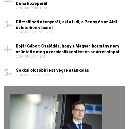
Duna közepéről
2026. JÚLIUS 18. 11:38
Dörzsölheti a tenyerét, aki a Lidl, a Penny és az Aldi
üzleteiben vásárol
2026. AUGUSZTUS 3. 05:51
Bojár Gábor: Csalódás, hogy a Magyar-kormány nem
szüntette meg a rezsicsökkentést és az árrésstopot
2026. JÚLIUS 9. 11:52
Sokkal olcsóbb lesz végre a tankolás
2026. AUGUSZTUS 5. 12:10