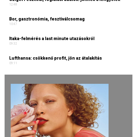
12:48
Bor, gasztronómia, fesztiválcsomag
10:47
Itaka-felmérés a last minute utazásokról
09:32
Lufthansa: csökkenő profit, jön az átalakítás
09:11