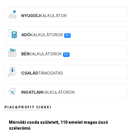
NYUGDÍJ
KALKULÁTOR
ADÓ
KALKULÁTOROK
ÚJ
BÉR
KALKULÁTOROK
ÚJ
CSALÁD
TÁMOGATÁS
INGATLAN
KALKULÁTOROK
PIAC&PROFIT CIKKEI
Mérnöki csoda született, 110 emelet magas úszó
szélerőmű