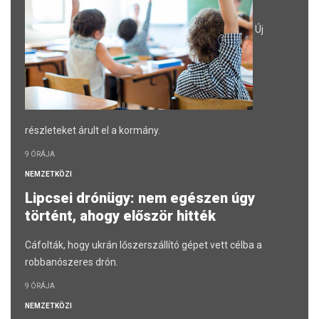
Új
részleteket árult el a kormány.
9 ÓRÁJA
NEMZETKÖZI
Lipcsei drónügy: nem egészen úgy
történt, ahogy először hitték
Cáfolták, hogy ukrán lőszerszállító gépet vett célba a
robbanószeres drón.
9 ÓRÁJA
NEMZETKÖZI