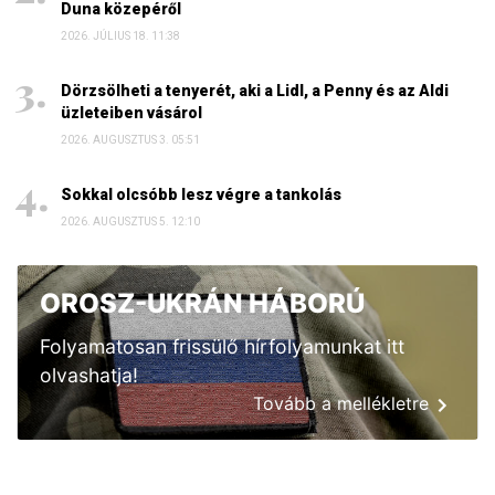
Duna közepéről
2026. JÚLIUS 18. 11:38
Dörzsölheti a tenyerét, aki a Lidl, a Penny és az Aldi
üzleteiben vásárol
2026. AUGUSZTUS 3. 05:51
Sokkal olcsóbb lesz végre a tankolás
2026. AUGUSZTUS 5. 12:10
OROSZ-UKRÁN HÁBORÚ
Folyamatosan frissülő hírfolyamunkat itt
olvashatja!
Tovább a mellékletre