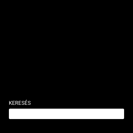
Kapcsolódó cikk
KERESÉS
Eladták a Gellért Szállót