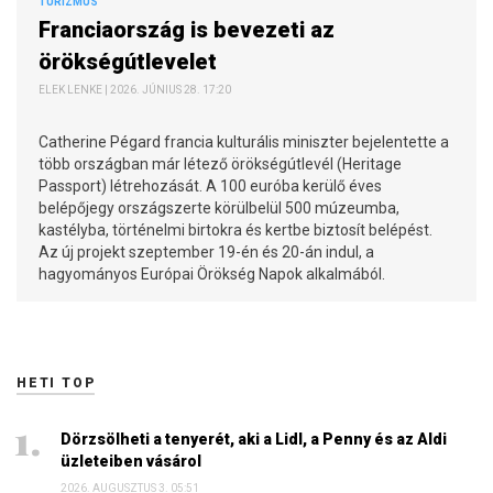
TURIZMUS
Franciaország is bevezeti az
örökségútlevelet
ELEK LENKE | 2026. JÚNIUS 28. 17:20
Catherine Pégard francia kulturális miniszter bejelentette a
több országban már létező örökségútlevél (Heritage
Passport) létrehozását. A 100 euróba kerülő éves
belépőjegy országszerte körülbelül 500 múzeumba,
kastélyba, történelmi birtokra és kertbe biztosít belépést.
Az új projekt szeptember 19-én és 20-án indul, a
hagyományos Európai Örökség Napok alkalmából.
HETI TOP
Dörzsölheti a tenyerét, aki a Lidl, a Penny és az Aldi
üzleteiben vásárol
2026. AUGUSZTUS 3. 05:51