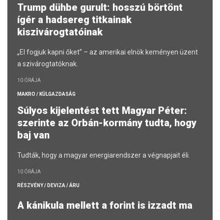
Trump dühbe gurult: hosszú börtönt
ígér a hadsereg titkainak
kiszivárogtatóinak
„El fogjuk kapni őket” – az amerikai elnök keményen üzent
a szivárogtatóknak.
10 ÓRÁJA
MAKRO / KÜLGAZDASÁG
Súlyos kijelentést tett Magyar Péter:
szerinte az Orbán-kormány tudta, hogy
baj van
Tudták, hogy a magyar energiarendszer a végnapjait éli.
10 ÓRÁJA
RÉSZVÉNY / DEVIZA / ÁRU
A kánikula mellett a forint is izzadt ma