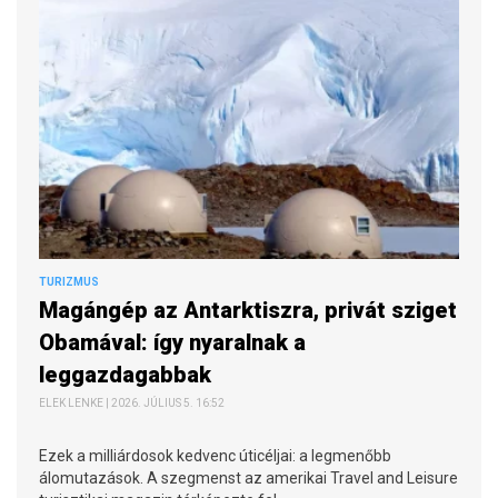
TURIZMUS
Magángép az Antarktiszra, privát sziget
Obamával: így nyaralnak a
leggazdagabbak
ELEK LENKE | 2026. JÚLIUS 5. 16:52
Ezek a milliárdosok kedvenc úticéljai: a legmenőbb
álomutazások. A szegmenst az amerikai Travel and Leisure