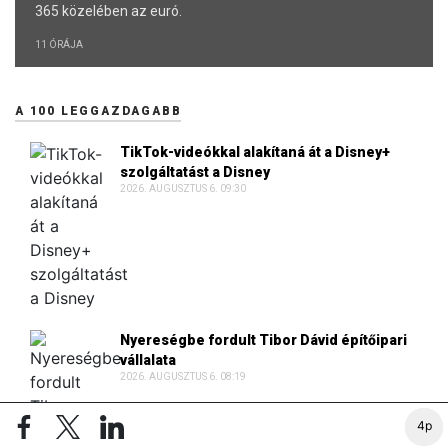
365 közelében az euró.
11 ÓRÁJA
A 100 LEGGAZDAGABB
TikTok-videókkal alakítaná át a Disney+
szolgáltatást a Disney
2026. AUGUSZTUS 6. 09:30
Nyereségbe fordult Tibor Dávid építőipari
vállalata
2026. AUGUSZTUS 6. 08:19
4p