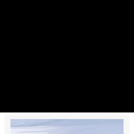
TURIZMUS
Túl drága Horvátország? – stagnált a
helyi turizmus
PRIVÁTBANKÁR.HU | 2026. JÚLIUS 13. 11:01
Horvátországban 7,6 millió turistát és 29,5 millió
vendégéjszakát regisztráltak az idei első fél évben, mindkét
adat megegyezik az egy évvel korábbival – közölte a Horvát
Turisztikai Közösség az eVisitor rendszer adatai alapján.