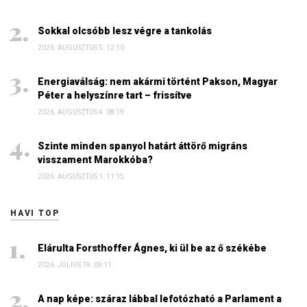
Sokkal olcsóbb lesz végre a tankolás
2026. AUGUSZTUS 5. 12:10
Energiaválság: nem akármi történt Pakson, Magyar
Péter a helyszínre tart – frissítve
2026. AUGUSZTUS 4. 08:19
Szinte minden spanyol határt áttörő migráns
visszament Marokkóba?
2026. AUGUSZTUS 1. 11:15
HAVI TOP
Elárulta Forsthoffer Ágnes, ki ül be az ő székébe
2026. JÚLIUS 19. 09:11
A nap képe: száraz lábbal lefotózható a Parlament a