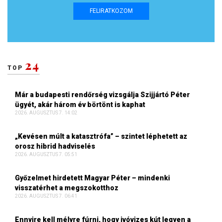
FELIRATKOZOM
24
TOP
Már a budapesti rendőrség vizsgálja Szijjártó Péter
ügyét, akár három év börtönt is kaphat
2026. AUGUSZTUS 7. 14:02
„Kevésen múlt a katasztrófa” – szintet léphetett az
orosz hibrid hadviselés
2026. AUGUSZTUS 7. 05:51
Győzelmet hirdetett Magyar Péter – mindenki
visszatérhet a megszokotthoz
2026. AUGUSZTUS 7. 06:41
Ennyire kell mélyre fúrni, hogy ivóvizes kút legyen a