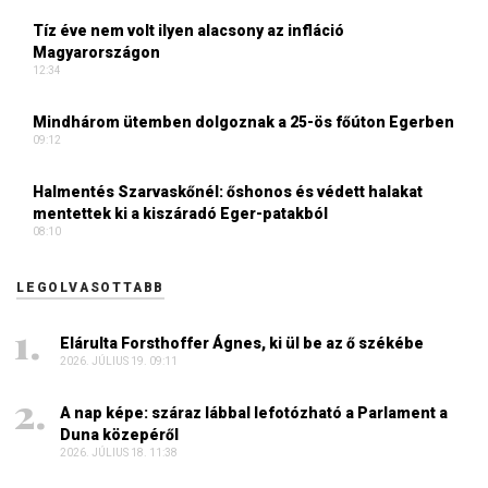
Tíz éve nem volt ilyen alacsony az infláció
Magyarországon
12:34
Mindhárom ütemben dolgoznak a 25-ös főúton Egerben
09:12
Halmentés Szarvaskőnél: őshonos és védett halakat
mentettek ki a kiszáradó Eger-patakból
08:10
LEGOLVASOTTABB
Elárulta Forsthoffer Ágnes, ki ül be az ő székébe
2026. JÚLIUS 19. 09:11
A nap képe: száraz lábbal lefotózható a Parlament a
Duna közepéről
2026. JÚLIUS 18. 11:38