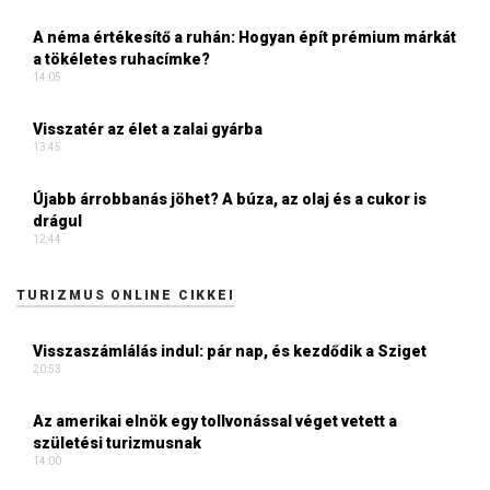
A néma értékesítő a ruhán: Hogyan épít prémium márkát
a tökéletes ruhacímke?
14:05
Visszatér az élet a zalai gyárba
13:45
Újabb árrobbanás jöhet? A búza, az olaj és a cukor is
drágul
12:44
TURIZMUS ONLINE CIKKEI
Visszaszámlálás indul: pár nap, és kezdődik a Sziget
20:53
Az amerikai elnök egy tollvonással véget vetett a
születési turizmusnak
14:00