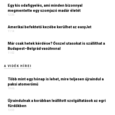
Egy kis odafigyelés, ami minden bizonnyal
megmentette egy szomjazó madár életét
12:33
Amerikai befektető kezébe kerülhet az easyJet
11:14
Már csak hetek kérdése? Ősszel utasokat is szállíthat a
Budapest–Belgrád vasútvonal
11:02
A VIDÉK HÍREI
Több mint egy hónap is lehet, mire teljesen újraindul a
paksi atomerőmű
19:46
Újraindulnak a korábban leállított szolgáltatások az egri
fürdőkben
13:59