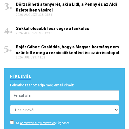
Dörzsölheti a tenyerét, aki a Lidl, a Penny és az Aldi
üzleteiben vásárol
2026. AUGUSZTUS 3. 05:51
Sokkal olcsóbb lesz végre a tankolás
2026. AUGUSZTUS 5. 12:10
Bojár Gábor: Csalódás, hogy a Magyar-kormány nem
szüntette meg a rezsicsökkentést és az árrésstopot
2026. JÚLIUS 9. 11:52
HÍRLEVÉL
Feliratkozáshoz adja meg email címét:
Az
adatkezelési nyilatkozatot
elfogadom.