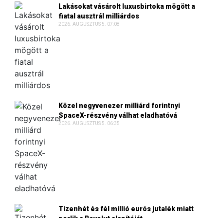
Lakásokat vásárolt luxusbirtoka mögött a
fiatal ausztrál milliárdos
2026. AUGUSZTUS 5. 07:08
Közel negyvenezer milliárd forintnyi
SpaceX-részvény válhat eladhatóvá
2026. AUGUSZTUS 5. 06:35
Tizenhét és fél millió eurós jutalék miatt