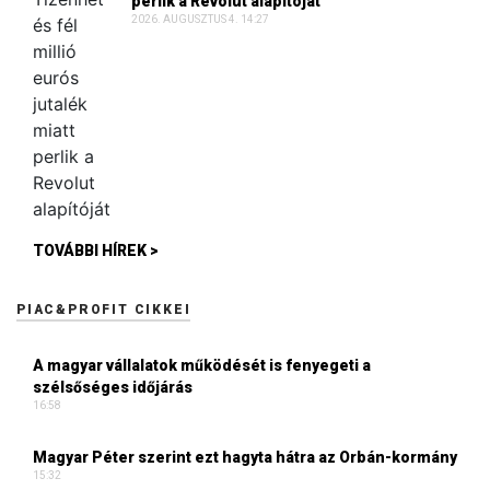
perlik a Revolut alapítóját
2026. AUGUSZTUS 4. 14:27
TOVÁBBI HÍREK >
PIAC&PROFIT CIKKEI
A magyar vállalatok működését is fenyegeti a
szélsőséges időjárás
16:58
Magyar Péter szerint ezt hagyta hátra az Orbán-kormány
15:32