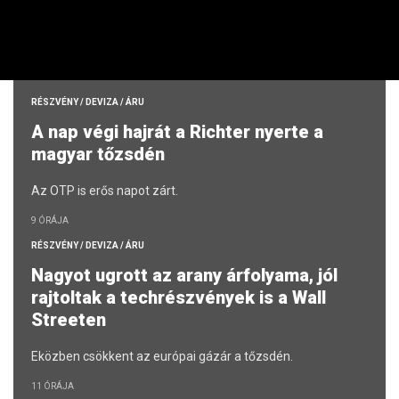
bőven behozta a lemaradást
A végén a forint lett az erősebb.
9 ÓRÁJA
RÉSZVÉNY / DEVIZA / ÁRU
A nap végi hajrát a Richter nyerte a
magyar tőzsdén
Az OTP is erős napot zárt.
9 ÓRÁJA
RÉSZVÉNY / DEVIZA / ÁRU
Nagyot ugrott az arany árfolyama, jól
rajtoltak a techrészvények is a Wall
Streeten
Eközben csökkent az európai gázár a tőzsdén.
11 ÓRÁJA