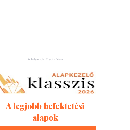
Árfolyamok: TradingView
A legjobb befektetési
alapok