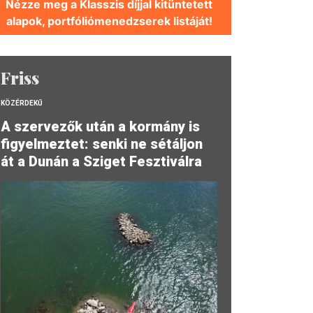
Nézze meg a Klasszis díjjal kitüntetett
alapok, portfóliómenedzserek listáját!
Friss
KÖZÉRDEKŰ
A szervezők után a kormány is
figyelmeztet: senki ne sétáljon
át a Dunán a Sziget Fesztiválra