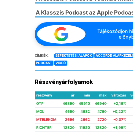
A Klasszis Podcast az Apple Podca
Tájékozódjon hi
előnyb
CÍMKÉK:
BEFEKTETÉSI ALAPOK
ACCORDE ALAPKEZEL
PODCAST
VIDEÓ
Részvényárfolyamok
részvény
ár
min
max
változás
v
OTP
46890
45910
46940
+2,16%
MOL
4650
4632
4760
+0,22%
MTELEKOM
2696
2662
2720
-0,07%
RICHTER
12320
11920
12320
+1,99%