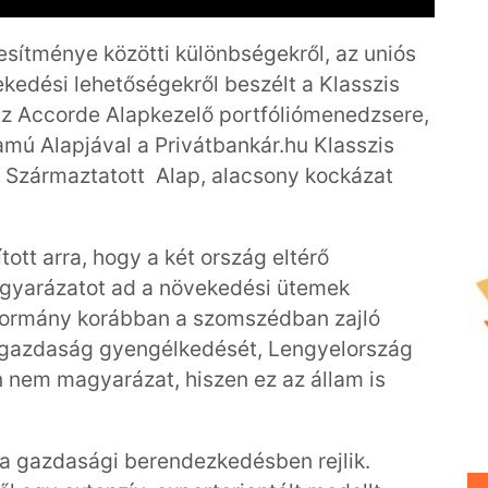
esítménye közötti különbségekről, az uniós
vekedési lehetőségekről beszélt a Klasszis
z Accorde Alapkezelő portfóliómenedzsere,
mú Alapjával a Privátbankár.hu Klasszis
 Származtatott Alap, alacsony kockázat
ott arra, hogy a két ország eltérő
gyarázatot ad a növekedési ütemek
 kormány korábban a szomszédban zajló
ai gazdaság gyengélkedését, Lengyelország
 nem magyarázat, hiszen ez az állam is
 a gazdasági berendezkedésben rejlik.