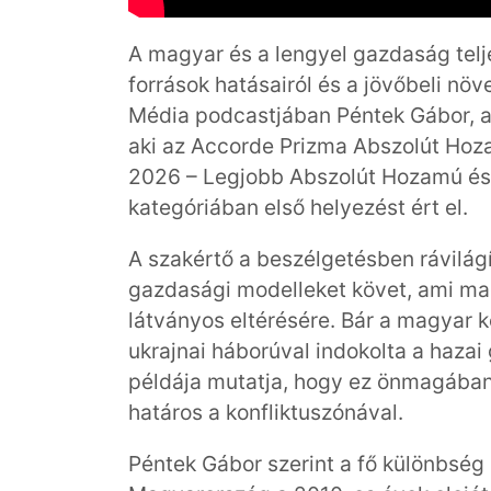
A magyar és a lengyel gazdaság telj
források hatásairól és a jövőbeli nö
Média podcastjában Péntek Gábor, a
aki az Accorde Prizma Abszolút Hoza
2026 – Legjobb Abszolút Hozamú és
kategóriában első helyezést ért el.
A szakértő a beszélgetésben rávilágít
gazdasági modelleket követ, ami ma
látványos eltérésére. Bár a magyar
ukrajnai háborúval indokolta a haz
példája mutatja, hogy ez önmagában
határos a konfliktuszónával.
Péntek Gábor szerint a fő különbség