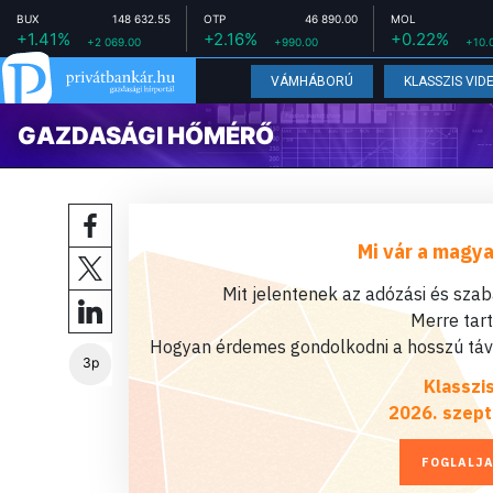
BUX
148 632.55
OTP
46 890.00
MOL
+1.41%
+2.16%
+0.22%
+2 069.00
+990.00
+10.
VÁMHÁBORÚ
KLASSZIS VID
GAZDASÁGI HŐMÉRŐ
Mi vár a magya
Mit jelentenek az adózási és sza
Merre tar
Hogyan érdemes gondolkodni a hosszú távú
3p
Klasszi
2026. szept
FOGLALJA