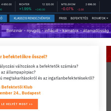
4 650.00
RICHTER
12 320.00
MTELEKOM
2 696.00
+1.99%
-0.07%
00
+240.00
-2.00
FRISS
BEFEKTETÉS
ROVATOK
EÓ
KLASSZIS RENDEZVÉNYEK
Benzinár - nyugdíj - infláció - kamatok - államadósság
r befektetőkre ősszel?
bályozási változások a befektetők számára?
t az állampapírpiac?
 megtakarításokról és az ingatlanbefektetésekről?
s Befektetői Klub
ember 24., Budapest
 LE HELYÉT MOST >>