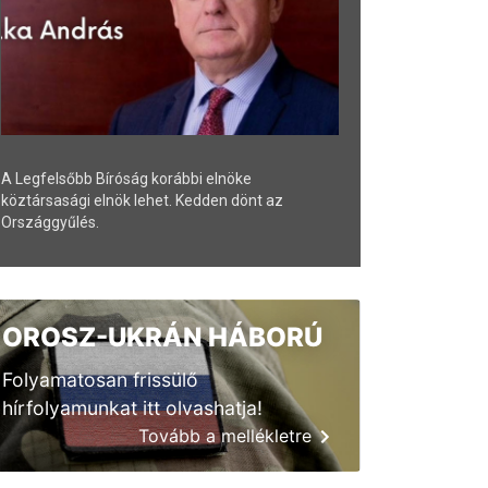
A Legfelsőbb Bíróság korábbi elnöke
köztársasági elnök lehet. Kedden dönt az
Országgyűlés.
OROSZ-UKRÁN HÁBORÚ
Folyamatosan frissülő
hírfolyamunkat itt olvashatja!
Tovább a mellékletre