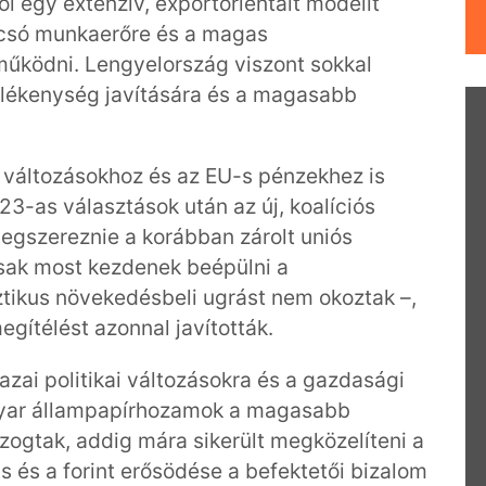
l egy extenzív, exportorientált modellt
 olcsó munkaerőre és a magas
 működni. Lengyelország viszont sokkal
elékenység javítására és a magasabb
i változásokhoz és az EU-s pénzekhez is
3-as választások után az új, koalíciós
megszereznie a korábban zárolt uniós
csak most kezdenek beépülni a
ztikus növekedésbeli ugrást nem okoztak –,
egítélést azonnal javították.
azai politikai változásokra és a gazdasági
gyar állampapírhozamok a magasabb
zogtak, addig mára sikerült megközelíteni a
s és a forint erősödése a befektetői bizalom