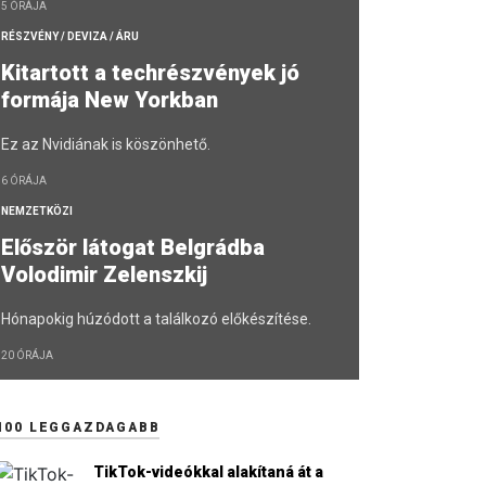
5 ÓRÁJA
RÉSZVÉNY / DEVIZA / ÁRU
Kitartott a techrészvények jó
formája New Yorkban
Ez az Nvidiának is köszönhető.
6 ÓRÁJA
NEMZETKÖZI
Először látogat Belgrádba
Volodimir Zelenszkij
Hónapokig húzódott a találkozó előkészítése.
20 ÓRÁJA
100 LEGGAZDAGABB
TikTok-videókkal alakítaná át a