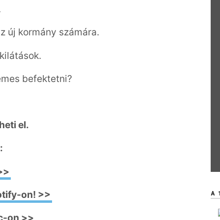
.
az új kormány számára.
kilátások.
emes befektetni?
heti el.
:
>>
tify-on! >>
A 
c-on >>