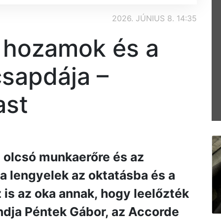
2026. JÚNIUS 8. 14:35
 hozamok és a
sapdája –
ast
 olcsó munkaerőre és az
a lengyelek az oktatásba és a
 is az oka annak, hogy leelőzték
dja Péntek Gábor, az Accorde