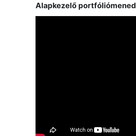
Alapkezelő portfóliómened