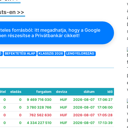
sts-en >>
teles forrásból: itt megadhatja, hogy a Google
en részesítse a Privátbankár cikkeit!
Ő
BEFEKTETÉSI ALAP
KLASSZIS 2026
LENGYELORSZÁG
étel
eladás
forgalom
deviza
dátum
idő
0
0
9 469 716 030
HUF
2026-08-07
17:06:27
0
0
3 780 328 766
HUF
2026-08-07
17:06:00
0
0
762 562 630
HUF
2026-08-07
17:05:28
0
0
4 334 227 510
HUF
2026-08-07
17:13:39