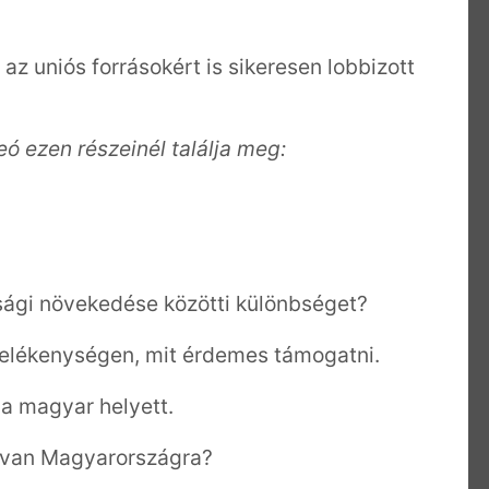
y az uniós forrásokért is sikeresen lobbizott
eó ezen részeinél találja meg:
sági növekedése közötti különbséget?
elékenységen, mit érdemes támogatni.
a magyar helyett.
l van Magyarországra?