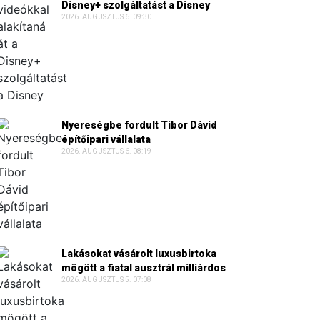
Disney+ szolgáltatást a Disney
2026. AUGUSZTUS 6. 09:30
Nyereségbe fordult Tibor Dávid
építőipari vállalata
2026. AUGUSZTUS 6. 08:19
Lakásokat vásárolt luxusbirtoka
mögött a fiatal ausztrál milliárdos
2026. AUGUSZTUS 5. 07:08