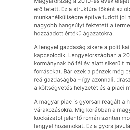
Magyarország a 2010-es évek elejétő
erőltetett. Ez a struktúra főként az
munkanélküliségre építve tudott jól
nagyobb hangsúlyt fektetett a term
hozzáadott értékű ágazatokra.
A lengyel gazdaság sikere a politika
kapcsolódik. Lengyelországban a 202
kormánynak bő fél év alatt sikerült 
forrásokat. Bár ezek a pénzek még 
reálgazdaságba – így azonnali, dras
a költségvetés helyzetét és a piaci m
A magyar piac is gyorsan reagált a h
várakozásokra. Míg korábban a ma
kockázatot jelentő román szinten mo
lengyel hozamokat. Ez a gyors javulá