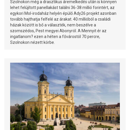
Szolnokon még a drasztikus áremelkedés után is könnyen
lehet felújított panellakást találni 36-38 millió forintért, az
egykori Mol-irodaház helyén épülő Ady26 projekt azonban
tovább hajthatja felfelé az árakat. 40 millióból a családi
házak között is bő a választék, nem beszélve a
szomszédos, Pest megyei Abonyról. A Mennyit ér az
ingatlanom? ezen a héten a fővárostól 70 percre,
Szolnokon nézett körbe.