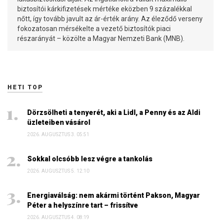
biztosítói kárkifizetések mértéke eközben 9 százalékkal
nőtt, így tovább javult az ár-érték arány. Az éleződő verseny
fokozatosan mérsékelte a vezető biztosítók piaci
részarányát – közölte a Magyar Nemzeti Bank (MNB).
HETI TOP
Dörzsölheti a tenyerét, aki a Lidl, a Penny és az Aldi
üzleteiben vásárol
2026. AUGUSZTUS 3. 05:51
Sokkal olcsóbb lesz végre a tankolás
2026. AUGUSZTUS 5. 12:10
Energiaválság: nem akármi történt Pakson, Magyar
Péter a helyszínre tart – frissítve
2026. AUGUSZTUS 4. 08:19