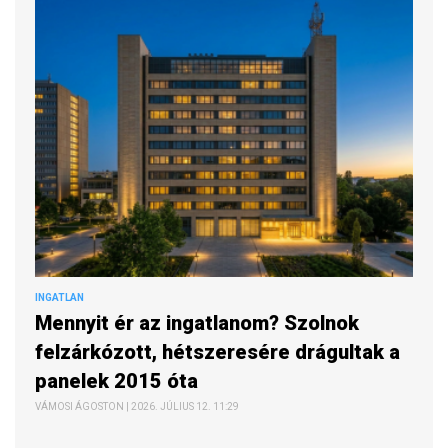
INGATLAN
Mennyit ér az ingatlanom? Szolnok
felzárkózott, hétszeresére drágultak a
panelek 2015 óta
VÁMOSI ÁGOSTON | 2026. JÚLIUS 12. 11:29