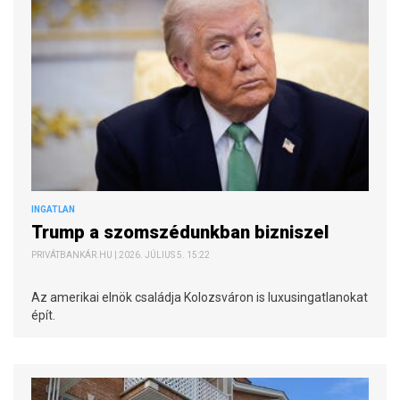
INGATLAN
Trump a szomszédunkban bizniszel
PRIVÁTBANKÁR.HU | 2026. JÚLIUS 5. 15:22
Az amerikai elnök családja Kolozsváron is luxusingatlanokat
épít.