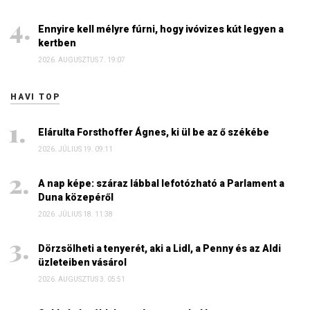
Ennyire kell mélyre fúrni, hogy ivóvizes kút legyen a
kertben
2026. AUGUSZTUS 7. 19:07
HAVI TOP
Elárulta Forsthoffer Ágnes, ki ül be az ő székébe
2026. JÚLIUS 19. 09:11
A nap képe: száraz lábbal lefotózható a Parlament a
Duna közepéről
2026. JÚLIUS 18. 11:38
Dörzsölheti a tenyerét, aki a Lidl, a Penny és az Aldi
üzleteiben vásárol
2026. AUGUSZTUS 3. 05:51