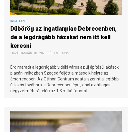
INGATLAN
Dübörög az ingatlanpiac Debrecenben,
de a legdrágább házakat nem itt kell
keresni
PRIVÁTBANKÁR.HU | 2026. JÚLIUS 6. 13:49
Érd maradt a legdrágább vidéki város az új építésű lakások
piacán, miközben Szeged feljött a második helyre az
ársorrendben. Az Otthon Centrum adatai szerint a legtöbb
új lakás továbbra is Debrecenben épül, ahol az átlagos
négyzetméterár eléri az 1,3 millió forintot.