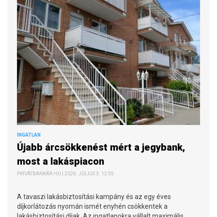
INGATLAN
Újabb árcsökkenést mért a jegybank,
most a lakáspiacon
PRIVÁTBANKÁR.HU | 2026. JÚLIUS 3. 12:35
A tavaszi lakásbiztosítási kampány és az egy éves
díjkorlátozás nyomán ismét enyhén csökkentek a
lakásbiztosítási díjak. Az ingatlanokra vállalt maximális