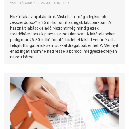
VÁMOSI ÁGOSTON | 2026. JÚLIUS 15. 18:29
Elszálltak az újlakás-árak Miskolcon, még a legkisebb
„ékszerdoboz” is 85 millió forint az egyik lakóparkban. A
használt lakások eladói viszont még mindig ezek
töredékéért teszik piacra az ingatlanokat. A lakótelepeken
pedig már 25-30 millió forintért is lehet lakást venni, és itt a
felújított ingatlanok sem sokkal drágábbak ennél. A Mennyit
ér az ingatlanom? e heti része a borsodi megyeszékhelyen
nézett körbe.