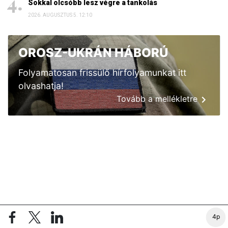
Sokkal olcsóbb lesz végre a tankolás
2026. AUGUSZTUS 5. 12:10
OROSZ-UKRÁN HÁBORÚ
Folyamatosan frissülő hírfolyamunkat itt
olvashatja!
Tovább a mellékletre
4p