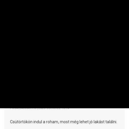
INGATLAN
Kihirdetik a ponthatárokat, de idén
meglepetés várja az albérletvadászokat
PRIVÁTBANKÁR.HU | 2026. JÚLIUS 22. 13:14
Csütörtökön indul a roham, most még lehet jó lakást találni.