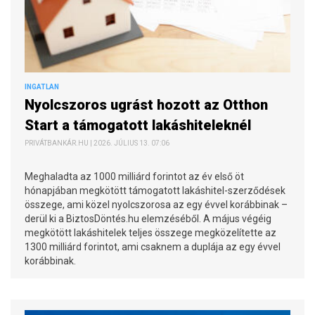
INGATLAN
Nyolcszoros ugrást hozott az Otthon
Start a támogatott lakáshiteleknél
PRIVÁTBANKÁR.HU | 2026. JÚLIUS 13. 07:06
Meghaladta az 1000 milliárd forintot az év első öt
hónapjában megkötött támogatott lakáshitel-szerződések
összege, ami közel nyolcszorosa az egy évvel korábbinak –
derül ki a BiztosDöntés.hu elemzéséből. A május végéig
megkötött lakáshitelek teljes összege megközelítette az
1300 milliárd forintot, ami csaknem a duplája az egy évvel
korábbinak.