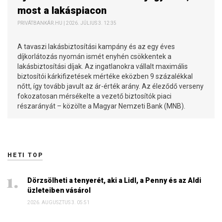
most a lakáspiacon
PRIVÁTBANKÁR.HU | 2026. JÚLIUS 3. 12:35
A tavaszi lakásbiztosítási kampány és az egy éves
díjkorlátozás nyomán ismét enyhén csökkentek a
lakásbiztosítási díjak. Az ingatlanokra vállalt maximális
biztosítói kárkifizetések mértéke eközben 9 százalékkal
nőtt, így tovább javult az ár-érték arány. Az éleződő verseny
fokozatosan mérsékelte a vezető biztosítók piaci
részarányát – közölte a Magyar Nemzeti Bank (MNB).
HETI TOP
Dörzsölheti a tenyerét, aki a Lidl, a Penny és az Aldi
üzleteiben vásárol
2026. AUGUSZTUS 3. 05:51