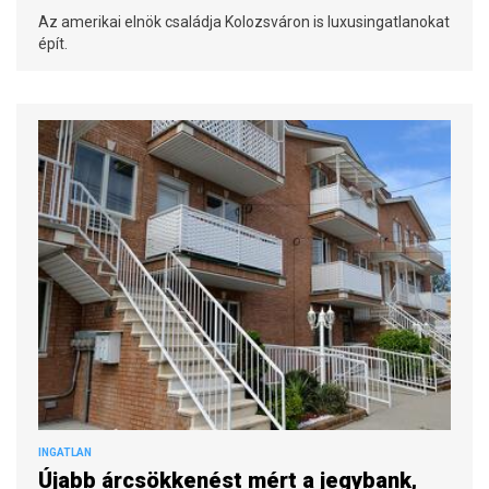
Az amerikai elnök családja Kolozsváron is luxusingatlanokat
épít.
INGATLAN
Újabb árcsökkenést mért a jegybank,