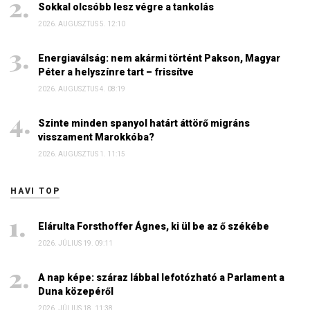
Sokkal olcsóbb lesz végre a tankolás
2026. AUGUSZTUS 5. 12:10
Energiaválság: nem akármi történt Pakson, Magyar
Péter a helyszínre tart – frissítve
2026. AUGUSZTUS 4. 08:19
Szinte minden spanyol határt áttörő migráns
visszament Marokkóba?
2026. AUGUSZTUS 1. 11:15
HAVI TOP
Elárulta Forsthoffer Ágnes, ki ül be az ő székébe
2026. JÚLIUS 19. 09:11
A nap képe: száraz lábbal lefotózható a Parlament a
Duna közepéről
2026. JÚLIUS 18. 11:38