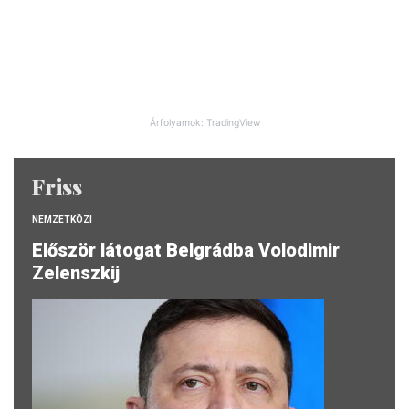
Árfolyamok: TradingView
Friss
NEMZETKÖZI
Először látogat Belgrádba Volodimir
Zelenszkij