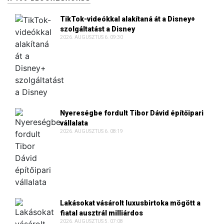
TikTok-videókkal alakítaná át a Disney+
szolgáltatást a Disney
2026. AUGUSZTUS 6. 09:30
Nyereségbe fordult Tibor Dávid építőipari
vállalata
2026. AUGUSZTUS 6. 08:19
Lakásokat vásárolt luxusbirtoka mögött a
fiatal ausztrál milliárdos
2026. AUGUSZTUS 5. 07:08