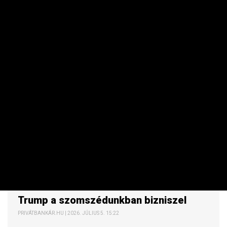
INGATLAN
Trump a szomszédunkban bizniszel
PRIVÁTBANKÁR.HU | 2026. JÚLIUS 5. 15:22