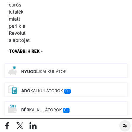
TOVÁBBI HÍREK >
NYUGDÍJ
KALKULÁTOR
ADÓ
KALKULÁTOROK
ÚJ
BÉR
KALKULÁTOROK
ÚJ
2p
CSALÁD
TÁMOGATÁS