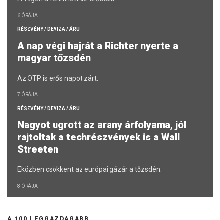
6 ÓRÁJA
RÉSZVÉNY / DEVIZA / ÁRU
A nap végi hajrát a Richter nyerte a
magyar tőzsdén
Az OTP is erős napot zárt.
7 ÓRÁJA
RÉSZVÉNY / DEVIZA / ÁRU
Nagyot ugrott az arany árfolyama, jól
rajtoltak a techrészvények is a Wall
Streeten
Eközben csökkent az európai gázár a tőzsdén.
8 ÓRÁJA
A 100 LEGGAZDAGABB