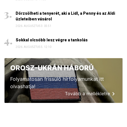
Dörzsölheti a tenyerét, aki a Lidl, a Penny és az Aldi
üzleteiben vásárol
2026. AUGUSZTUS 3. 05:51
Sokkal olcsóbb lesz végre a tankolás
2026. AUGUSZTUS 5. 12:10
OROSZ-UKRÁN HÁBORÚ
Folyamatosan frissülő hírfolyamunkat itt
olvashatja!
Tovább a mellékletre