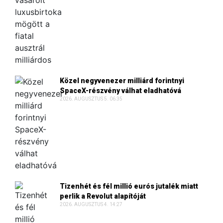
Közel negyvenezer milliárd forintnyi
SpaceX-részvény válhat eladhatóvá
2026. AUGUSZTUS 5. 06:35
Tizenhét és fél millió eurós jutalék miatt
perlik a Revolut alapítóját
2026. AUGUSZTUS 4. 14:27