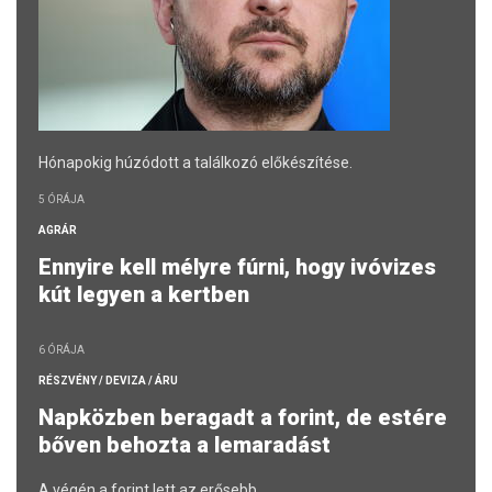
Hónapokig húzódott a találkozó előkészítése.
5 ÓRÁJA
AGRÁR
Ennyire kell mélyre fúrni, hogy ivóvizes
kút legyen a kertben
6 ÓRÁJA
RÉSZVÉNY / DEVIZA / ÁRU
Napközben beragadt a forint, de estére
bőven behozta a lemaradást
A végén a forint lett az erősebb.